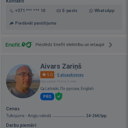
Kontakti
+371 *** *** 10
E-pasts
WhatsApp
Piedāvāt pasūtījumu
Pieslēdz Enefit elektrību un ietaupi!
Aivars Zariņš
5.0
·
5 atsauksmes
Bija vietnē: Pirms 3 mēn.
Latviski, По-русски, English
PRO
Cenas
Tulkojums - Angļu valodā
24-26€/lpp.
Darbu piemēri