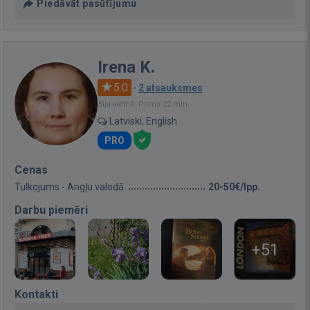
Piedāvāt pasūtījumu
Irena K.
5.0
·
2 atsauksmes
Bija vietnē: Pirms 22 min.
Latviski, English
PRO
Cenas
Tulkojums - Angļu valodā
20-50€/lpp.
Darbu piemēri
+51
Kontakti