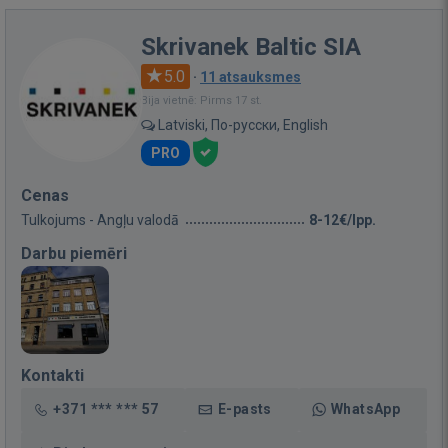
Skrivanek Baltic SIA
5.0
·
11 atsauksmes
Bija vietnē: Pirms 17 st.
Latviski, По-русски, English
PRO
Cenas
Tulkojums - Angļu valodā
8-12€/lpp.
Darbu piemēri
Kontakti
+371 *** *** 57
E-pasts
WhatsApp