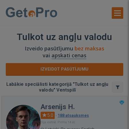
Tulkot uz angļu valodu
Izveido pasūtījumu
bez maksas
vai
apskati cenas
IZVEIDOT PASŪTĪJUMU
Labākie speciālisti kategorijā "Tulkot uz angļu
valodu" Ventspilī
Arsenijs H.
5.0
·
188 atsauksmes
Bija vietnē: Pirms 14 st.