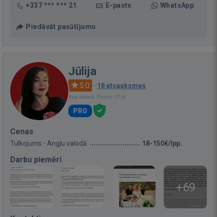
+337 *** *** 21
E-pasts
WhatsApp
Piedāvāt pasūtījumu
Jūlija
5.0
·
18 atsauksmes
Bija vietnē: Pirms 17 st.
PRO
Cenas
Tulkojums - Angļu valodā
18-150€/lpp.
Darbu piemēri
+69