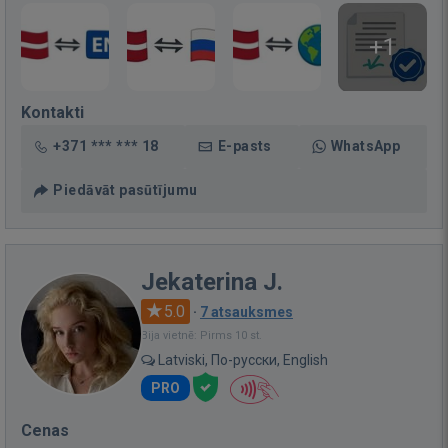
+1
Kontakti
+371 *** *** 18
E-pasts
WhatsApp
Piedāvāt pasūtījumu
Jekaterina J.
5.0
·
7 atsauksmes
Bija vietnē: Pirms 10 st.
Latviski, По-русски, English
PRO
Cenas