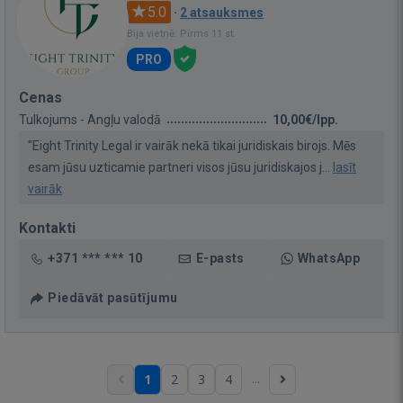
5.0
·
2 atsauksmes
Bija vietnē: Pirms 11 st.
PRO
Cenas
Tulkojums - Angļu valodā
10,00€/lpp.
"Eight Trinity Legal ir vairāk nekā tikai juridiskais birojs. Mēs
esam jūsu uzticamie partneri visos jūsu juridiskajos j...
lasīt
vairāk
Kontakti
+371 *** *** 10
E-pasts
WhatsApp
Piedāvāt pasūtījumu
...
1
2
3
4