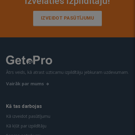
izvēlaties izpildītāju!
IZVEIDOT PASŪTĪJUMU
Ātrs veids, kā atrast uzticamu izpildītāju jebkuram uzdevumam.
Vairāk par mums
Kā tas darbojas
Kā izveidot pasūtījumu
Kā kļūt par izpildītāju