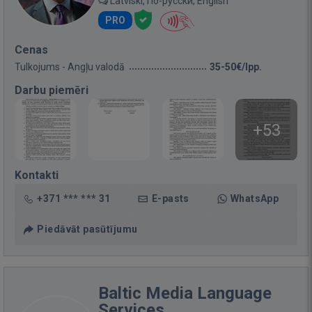
Latviski, По-русски, English
PRO
Cenas
Tulkojums - Angļu valodā
35-50€/lpp.
Darbu piemēri
+53
Kontakti
+371 *** *** 31
E-pasts
WhatsApp
Piedāvāt pasūtījumu
Baltic Media Language
Services