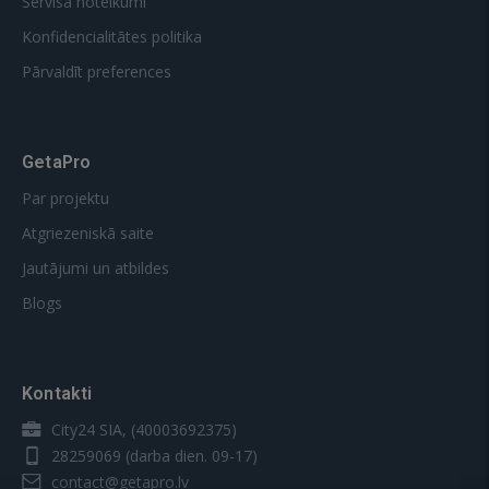
Servisa noteikumi
Konfidencialitātes politika
Pārvaldīt preferences
GetaPro
Par projektu
Atgriezeniskā saite
Jautājumi un atbildes
Blogs
Kontakti
City24 SIA, (40003692375)
28259069
(darba dien. 09-17)
contact@getapro.lv