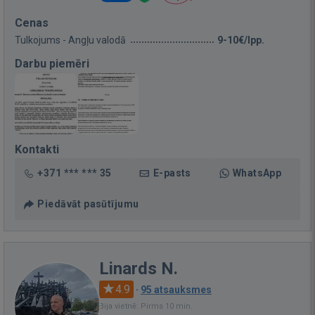
Cenas
Tulkojums - Angļu valodā
9-10€/lpp.
Darbu piemēri
Kontakti
+371 *** *** 35
E-pasts
WhatsApp
Piedāvāt pasūtījumu
Linards N.
4.9
·
95 atsauksmes
Bija vietnē: Pirms 10 min.