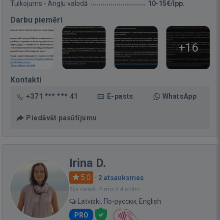
Tulkojums - Angļu valodā
10-15€/lpp.
Darbu piemēri
+16
Kontakti
+371 *** *** 41
E-pasts
WhatsApp
Piedāvāt pasūtījumu
Irina D.
5.0
·
2 atsauksmes
Bija vietnē: Pirms 6 dienām
Latviski, По-русски, English
PRO