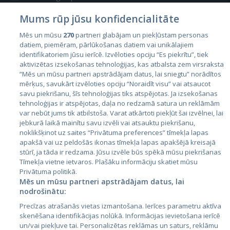
Mums rūp jūsu konfidencialitāte
Mēs un mūsu
270
partneri glabājam un piekļūstam personas
datiem, piemēram, pārlūkošanas datiem vai unikālajiem
identifikatoriem jūsu ierīcē. Izvēloties opciju “Es piekrītu”, tiek
Valstis
aktivizētas izsekošanas tehnoloģijas, kas atbalsta zem virsraksta
Igaunija
“Mēs un mūsu partneri apstrādājam datus, lai sniegtu” norādītos
mērķus, savukārt izvēloties opciju “Noraidīt visu” vai atsaucot
Latvija
savu piekrišanu, šīs tehnoloģijas tiks atspējotas. Ja izsekošanas
tehnoloģijas ir atspējotas, daļa no redzamā satura un reklāmām
Lietuva
var nebūt jums tik atbilstoša. Varat atkārtoti piekļūt šai izvēlnei, lai
jebkurā laikā mainītu savu izvēli vai atsauktu piekrišanu,
noklikšķinot uz saites “Privātuma preferences” tīmekļa lapas
apakšā vai uz peldošās ikonas tīmekļa lapas apakšējā kreisajā
stūrī, ja tāda ir redzama. Jūsu izvēle būs spēkā mūsu piekrišanas
Tīmekļa vietne ietvaros. Plašāku informāciju skatiet mūsu
Privātuma politikā.
Mēs un mūsu partneri apstrādājam datus, lai
nodrošinātu:
City24.lv
CVbankas.lt
Precīzas atrašanās vietas izmantošana. Ierīces parametru aktīva
City24.ee
Kainos.lt
skenēšana identifikācijas nolūkā. Informācijas ievietošana ierīcē
un/vai piekļuve tai. Personalizētas reklāmas un saturs, reklāmu
GetaPro.lv
Paslaugos.lt