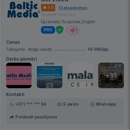
5.0
·
10 atsauksmes
Bija vietnē: Pirms 16 st.
Latviski, По-русски, English
PRO
Cenas
Tulkojums - Angļu valodā
10-30€/lpp.
Darbu piemēri
+39
Kontakti
+371 *** *** 54
E-pasts
WhatsApp
Piedāvāt pasūtījumu