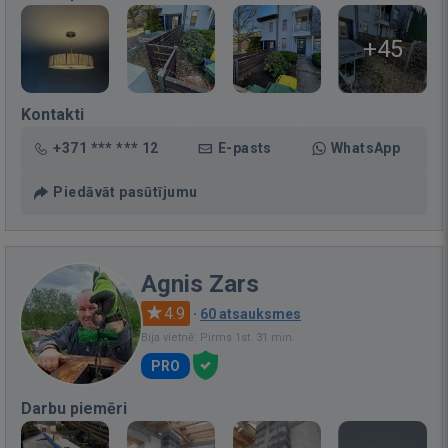
+45
Kontakti
+371 *** *** 12
E-pasts
WhatsApp
Piedāvāt pasūtījumu
Agnis Zars
4.9
·
60 atsauksmes
Bija vietnē: Pirms 1st. 31 min.
PRO
Darbu piemēri