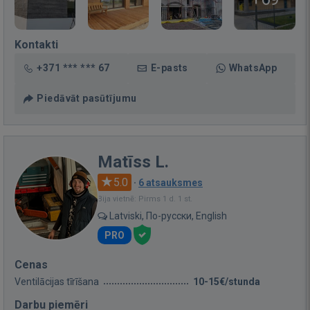
Kontakti
+371 *** *** 67
E-pasts
WhatsApp
Piedāvāt pasūtījumu
Matīss L.
5.0
·
6 atsauksmes
Bija vietnē: Pirms 1 d. 1 st.
Latviski, По-русски, English
PRO
Cenas
Ventilācijas tīrīšana
10-15€/stunda
Darbu piemēri