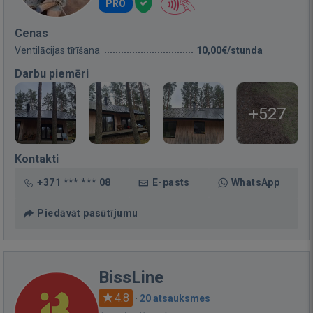
PRO
Cenas
Ventilācijas tīrīšana
10,00€/stunda
Darbu piemēri
+527
Kontakti
+371 *** *** 08
E-pasts
WhatsApp
Piedāvāt pasūtījumu
BissLine
4.8
·
20 atsauksmes