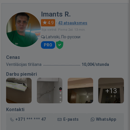
Imants R.
4.9
·
43 atsauksmes
Bija vietnē: Pirms 2st. 13 min.
Latviski, По-русски
PRO
Cenas
Ventilācijas tīrīšana
10,00€/stunda
Darbu piemēri
+13
Kontakti
+371 *** *** 47
E-pasts
WhatsApp