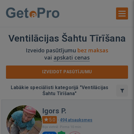
Ventilācijas Šahtu Tīrīšana
Izveido pasūtījumu
bez maksas
vai
apskati cenas
IZVEIDOT PASŪTĪJUMU
Labākie speciālisti kategorijā "Ventilācijas
Šahtu Tīrīšana"
Igors P.
5.0
·
494 atsauksmes
Bija vietnē: Pirms 10 min.