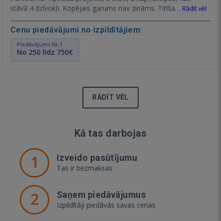
stāvā 4 dzīvokļi. Kopējais garums nav zināms. Tīrīša…
Rādīt vēl
Cenu piedāvājumi no izpildītājiem:
Piedāvājums Nr.1
No 250 līdz 750€
RĀDĪT VĒL
Kā tas darbojas
1
Izveido pasūtījumu
Tas ir bezmaksas
2
Saņem piedāvājumus
Izpildītāji piedāvās savas cenas