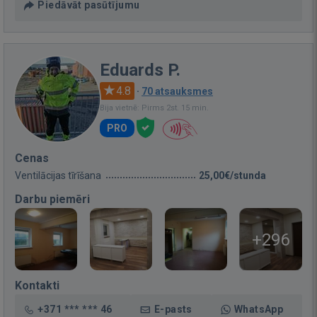
Piedāvāt pasūtījumu
Eduards P.
4.8
·
70 atsauksmes
Bija vietnē: Pirms 2st. 15 min.
PRO
Cenas
Ventilācijas tīrīšana
25,00€/stunda
Darbu piemēri
+296
Kontakti
+371 *** *** 46
E-pasts
WhatsApp