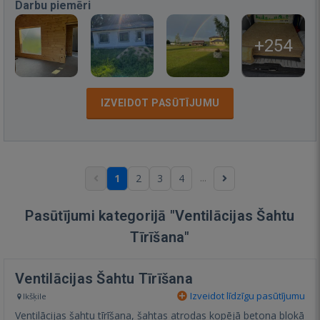
Darbu piemēri
+254
IZVEIDOT PASŪTĪJUMU
...
1
2
3
4
Pasūtījumi kategorijā "Ventilācijas Šahtu
Tīrīšana"
Ventilācijas Šahtu Tīrīšana
Izveidot līdzīgu pasūtījumu
Ikšķile
Ventilācijas šahtu tīrīšana, šahtas atrodas kopējā betona blokā