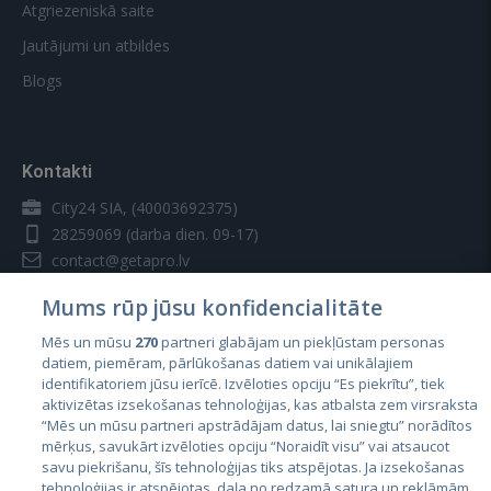
Atgriezeniskā saite
Jautājumi un atbildes
Blogs
Kontakti
City24 SIA, (40003692375)
28259069
(darba dien. 09-17)
contact@getapro.lv
Mums rūp jūsu konfidencialitāte
Mēs un mūsu
270
partneri glabājam un piekļūstam personas
datiem, piemēram, pārlūkošanas datiem vai unikālajiem
identifikatoriem jūsu ierīcē. Izvēloties opciju “Es piekrītu”, tiek
Valstis
aktivizētas izsekošanas tehnoloģijas, kas atbalsta zem virsraksta
Igaunija
“Mēs un mūsu partneri apstrādājam datus, lai sniegtu” norādītos
mērķus, savukārt izvēloties opciju “Noraidīt visu” vai atsaucot
Latvija
savu piekrišanu, šīs tehnoloģijas tiks atspējotas. Ja izsekošanas
tehnoloģijas ir atspējotas, daļa no redzamā satura un reklāmām