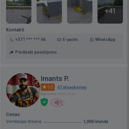
+41
Kontakti
+371 *** *** 66
E-pasts
WhatsApp
Piedāvāt pasūtījumu
Imants P.
5.0
·
67 atsauksmes
Bija vietnē: Pirms 22 st.
Cenas
Ventilācijas tīrīšana
1,00€/stunda