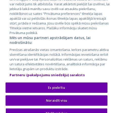
Lietuva
var nebūt jums tik atbilstoša. Varat atkārtoti piekļūt šai izvēlnei, lai
jebkurā laikā mainītu savu izvēli vai atsauktu piekrišanu,
noklikšķinot uz saites “Privātuma preferences” tīmekļa lapas
apakšā vai uz peldošās ikonas tīmekļa lapas apakšējā kreisajā
stūrī, ja tāda ir redzama. Jūsu izvēle būs spēkā mūsu piekrišanas
Tīmekļa vietne ietvaros. Plašāku informāciju skatiet mūsu
Privātuma politikā.
Mēs un mūsu partneri apstrādājam datus, lai
nodrošinātu:
City24.lv
CVbankas.lt
Precīzas atrašanās vietas izmantošana. Ierīces parametru aktīva
City24.ee
Kainos.lt
skenēšana identifikācijas nolūkā. Informācijas ievietošana ierīcē
un/vai piekļuve tai. Personalizētas reklāmas un saturs, reklāmu
GetaPro.lv
Paslaugos.lt
un satura efektivitātes novērtēšana, analītiskā informācija par
GetaPro.ee
auto24.ee
lietotāju grupām un produktu izstrāde.
Skelbiu.lt
KV.ee
Partneru (pakalpojumu sniedzēju) saraksts
Autoplius.lt
Osta.ee
Aruodas.lt
KuldneBörs.ee
Es piekrītu
Noraidīt visu
© 2026 GetaPro. Visas tiesības aizsargātas.