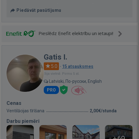
Piedāvāt pasūtījumu
Pieslēdz Enefit elektrību un ietaupi!
Gatis I.
5.0
·
15 atsauksmes
Bija vietnē: Pirms 5 st.
Latviski, По-русски, English
PRO
Cenas
Ventilācijas tīrīšana
2,00€/stunda
Darbu piemēri
+69