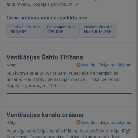
ar dūmvadu. Kopējais garums, m: 24
Cenu piedāvājumi no izpildītājiem:
Piedāvājums Nr.1
Piedāvājums Nr.2
Piedāvājums Nr.3
300,00€
270,00€
No 5 līdz 15€
Ventilācijas Šahtu Tīrīšana
Izveidot līdzīgu pasūtījumu
Rīga
500 kv/m ēkā ar 20 wc telpām nepieciešama ventilācijas
tīrīšana. Ēkai 3 stāvi. Ventilācijas nosūcēji ir tikai wc telpās.
Kopējais garums, m: 100
Ventilācijas kanālu tīrīšana
Izveidot līdzīgu pasūtījumu
Rīga
Vajadzīga ventilācijas kanālu tīrīšana daudzdzīvokļu mājai Rīgā
Purvciemā. Tipveida projekts, 3 stāvi, 2 kapņutelpas, katr