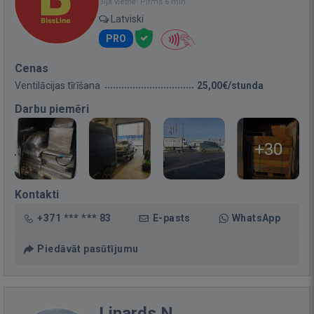
Bija vietnē: Pirms 6 min.
Latviski
PRO
Cenas
Ventilācijas tīrīšana
25,00€/stunda
Darbu piemēri
+30
Kontakti
+371 *** *** 83
E-pasts
WhatsApp
Piedāvāt pasūtījumu
Linards N.