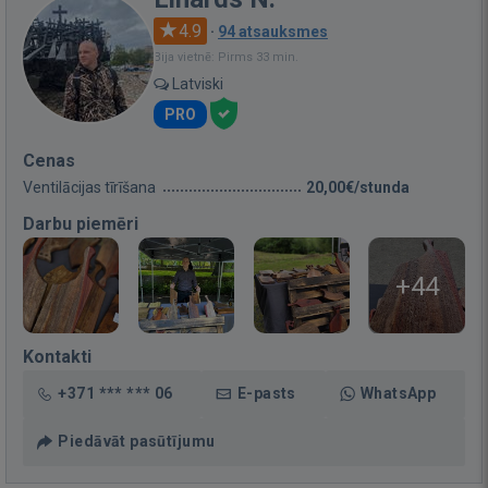
4.9
·
94 atsauksmes
Bija vietnē: Pirms 33 min.
Latviski
PRO
Cenas
Ventilācijas tīrīšana
20,00€/stunda
Darbu piemēri
+44
Kontakti
+371 *** *** 06
E-pasts
WhatsApp
Piedāvāt pasūtījumu