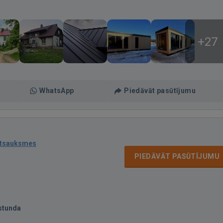
+27
WhatsApp
Piedāvāt pasūtījumu
atsauksmes
PIEDĀVĀT PASŪTĪJUMU
stunda