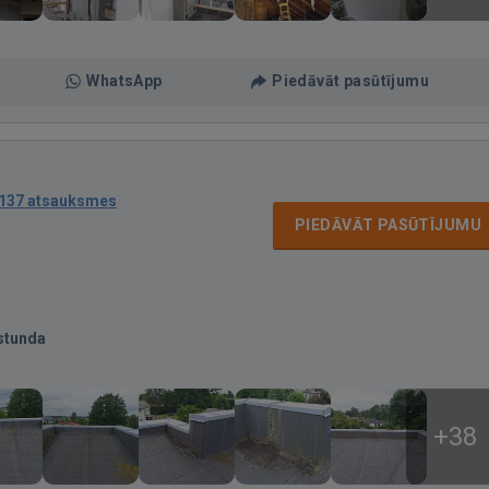
WhatsApp
Piedāvāt pasūtījumu
137 atsauksmes
PIEDĀVĀT PASŪTĪJUMU
stunda
+38