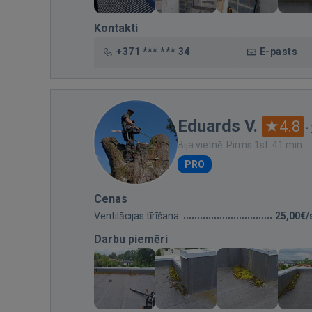
Kontakti
+371 *** *** 34
E-pasts
Eduards V.
4.8
·
Bija vietnē: Pirms 1st. 41 min.
PRO
Cenas
Ventilācijas tīrīšana
25,00€/
Darbu piemēri