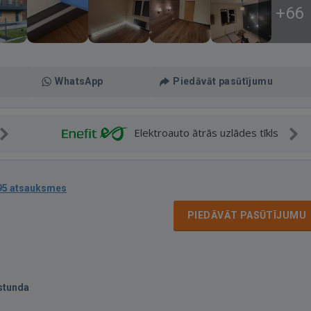
+66
WhatsApp
Piedāvāt pasūtījumu
Elektroauto ātrās uzlādes tīkls
95 atsauksmes
PIEDĀVĀT PASŪTĪJUMU
stunda