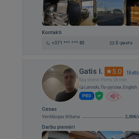
Kontakti
+371 *** *** 83
E-pasts
Gatis I.
5.0
·
16 at
Bija vietnē: Pirms 26 min.
Latviski, По-русски, English
PRO
Cenas
Ventilācijas tīrīšana
2,00€/
Darbu piemēri