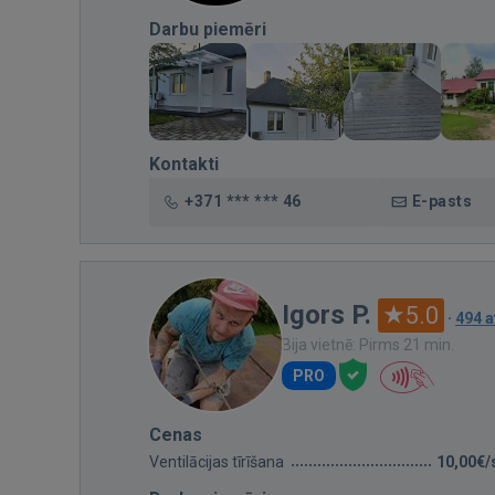
Darbu piemēri
Kontakti
+371 *** *** 46
E-pasts
Igors P.
5.0
·
494 
Bija vietnē: Pirms 21 min.
PRO
Cenas
Ventilācijas tīrīšana
10,00€/