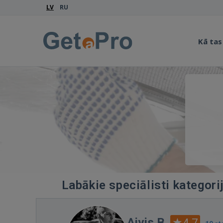
LV
RU
Kā tas
Labākie speciālisti kategori
Aivis B.
4.7