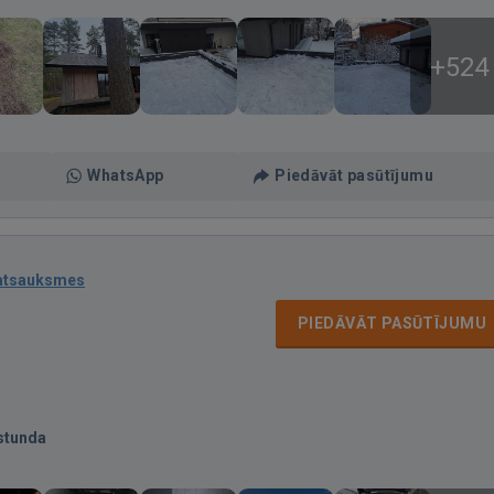
+524
WhatsApp
Piedāvāt pasūtījumu
atsauksmes
PIEDĀVĀT PASŪTĪJUMU
stunda