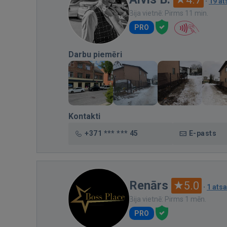
·
19 a
Bija vietnē: Pirms 11 min.
PRO
Darbu piemēri
Kontakti
+371 *** *** 45
E-pasts
Renārs
5.0
·
1 ats
Bija vietnē: Pirms 1 mēn.
PRO