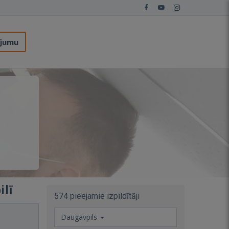
ījumu
ilī
574 pieejamie izpildītāji
Daugavpils