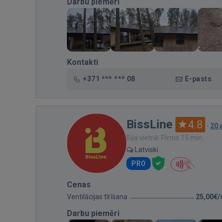
Darbu piemēri
Kontakti
+371 *** *** 08
E-pasts
BissLine
4.8
·
20 
Bija vietnē: Pirms 15 min.
Latviski
PRO
Cenas
Ventilācijas tīrīšana
25,00€/
Darbu piemēri