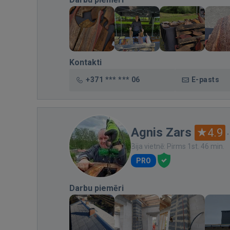
Kontakti
+371 *** *** 06
E-pasts
Agnis Zars
4.9
Bija vietnē: Pirms 1st. 46 min.
PRO
Darbu piemēri