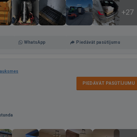
+27
WhatsApp
Piedāvāt pasūtījumu
sauksmes
PIEDĀVĀT PASŪTĪJUMU
stunda