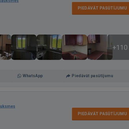
tsauksmes
PIEDĀVĀT PASŪTĪJUMU
+110
WhatsApp
Piedāvāt pasūtījumu
auksmes
PIEDĀVĀT PASŪTĪJUMU