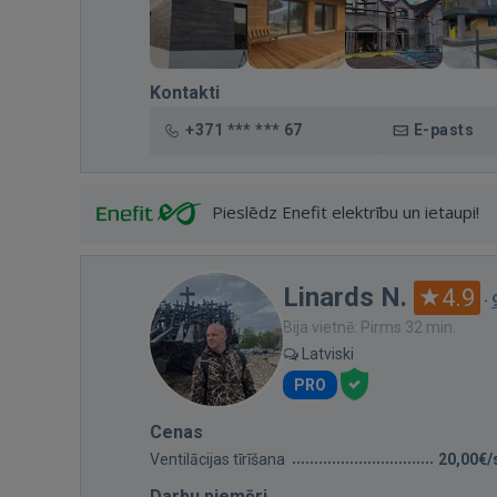
Kontakti
+371 *** *** 67
E-pasts
Pieslēdz Enefit elektrību un ietaupi!
Linards N.
4.9
·
Bija vietnē: Pirms 32 min.
Latviski
PRO
Cenas
Ventilācijas tīrīšana
20,00€/
Darbu piemēri