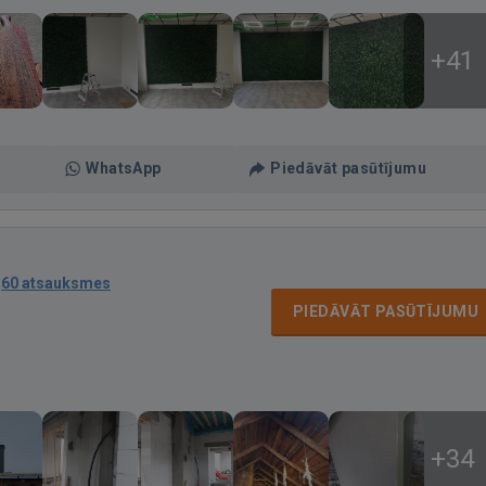
+41
WhatsApp
Piedāvāt pasūtījumu
·
60 atsauksmes
PIEDĀVĀT PASŪTĪJUMU
+34