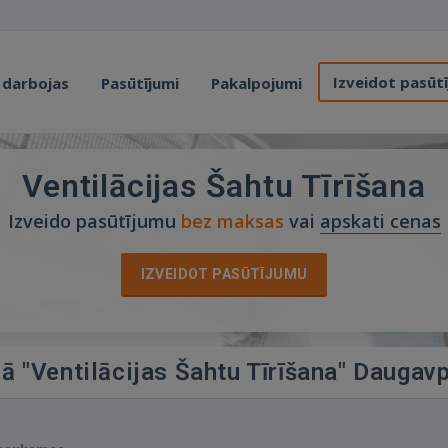
Izveidot pasūt
 darbojas
Pasūtījumi
Pakalpojumi
Ventilācijas Šahtu Tīrīšana
Izveido pasūtījumu
bez maksas
vai
apskati cenas
IZVEIDOT PASŪTĪJUMU
jā "Ventilācijas Šahtu Tīrīšana" Daugavp