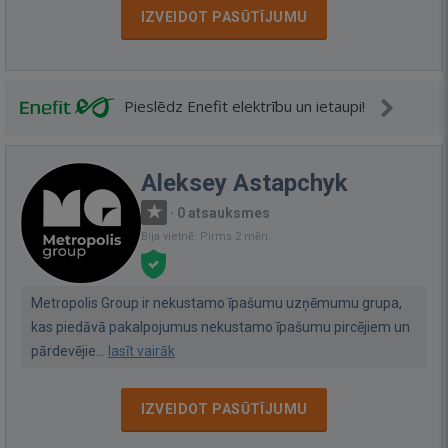
IZVEIDOT PASŪTĪJUMU
Pieslēdz Enefit elektrību un ietaupi!
Aleksey Astapchyk
·
0 atsauksmes
Bija vietnē: Pirms 2 mēn.
Metropolis Group ir nekustamo īpašumu uzņēmumu grupa,
kas piedāvā pakalpojumus nekustamo īpašumu pircējiem un
pārdevējie...
lasīt vairāk
IZVEIDOT PASŪTĪJUMU