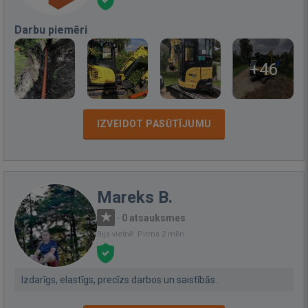
Darbu piemēri
+46
IZVEIDOT PASŪTĪJUMU
Mareks B.
·
0 atsauksmes
Bija vietnē: Pirms 2 mēn.
Izdarīgs, elastīgs, precīzs darbos un saistībās.