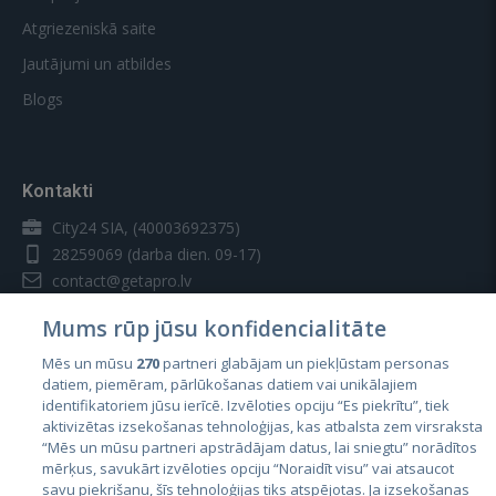
Atgriezeniskā saite
Jautājumi un atbildes
Blogs
Kontakti
City24 SIA, (40003692375)
28259069
(darba dien. 09-17)
contact@getapro.lv
Mums rūp jūsu konfidencialitāte
Mēs un mūsu
270
partneri glabājam un piekļūstam personas
datiem, piemēram, pārlūkošanas datiem vai unikālajiem
identifikatoriem jūsu ierīcē. Izvēloties opciju “Es piekrītu”, tiek
Valstis
aktivizētas izsekošanas tehnoloģijas, kas atbalsta zem virsraksta
Igaunija
“Mēs un mūsu partneri apstrādājam datus, lai sniegtu” norādītos
mērķus, savukārt izvēloties opciju “Noraidīt visu” vai atsaucot
Latvija
savu piekrišanu, šīs tehnoloģijas tiks atspējotas. Ja izsekošanas