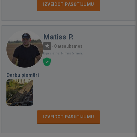
IZVEIDOT PASŪTĪJUMU
Matiss P.
·
0 atsauksmes
Bija vietnē: Pirms 5 mēn.
Darbu piemēri
IZVEIDOT PASŪTĪJUMU