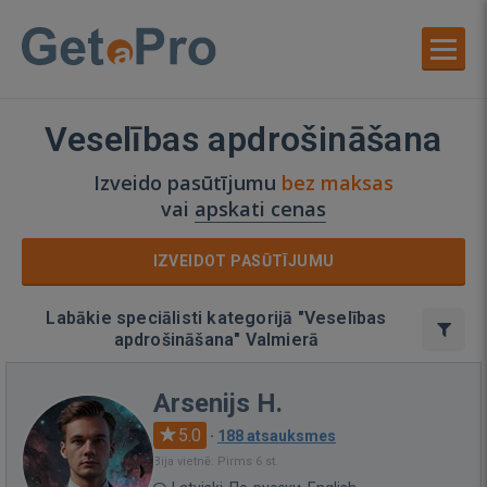
Veselības apdrošināšana
Izveido pasūtījumu
bez maksas
vai
apskati cenas
IZVEIDOT PASŪTĪJUMU
Labākie speciālisti kategorijā "Veselības
apdrošināšana" Valmierā
Arsenijs H.
5.0
·
188 atsauksmes
Bija vietnē: Pirms 6 st.