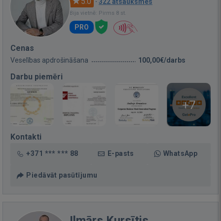
5.0
·
322 atsauksmes
Bija vietnē: Pirms 8 st.
PRO
Cenas
Veselības apdrošināšana
100,00€/darbs
Darbu piemēri
+7
Kontakti
+371 *** *** 88
E-pasts
WhatsApp
Piedāvāt pasūtījumu
Ilmārs Kursītis