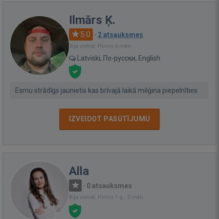
Ilmārs Ķ.
5.0
·
2 atsauksmes
Bija vietnē: Pirms 6 mēn.
Latviski, По-русски, English
Esmu strādīgs jaunietis kas brīvajā laikā mēģina piepelnīties
IZVEIDOT PASŪTĪJUMU
Alla
·
0 atsauksmes
Bija vietnē: Pirms 1 g., 3 mēn.