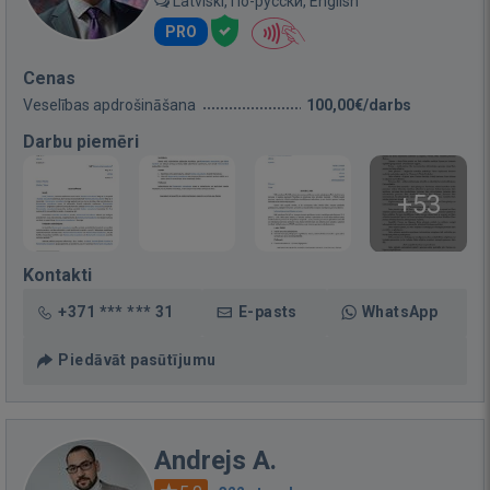
Latviski, По-русски, English
PRO
Cenas
Veselības apdrošināšana
100,00€/darbs
Darbu piemēri
+53
Kontakti
+371 *** *** 31
E-pasts
WhatsApp
Piedāvāt pasūtījumu
Andrejs A.