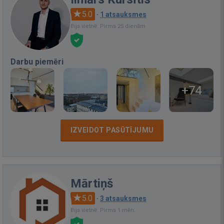
5.0
·
1 atsauksmes
Bija vietnē: Pirms 25 dienām
Darbu piemēri
+74
IZVEIDOT PASŪTĪJUMU
Mārtiņš
5.0
·
3 atsauksmes
Bija vietnē: Pirms 1 mēn.