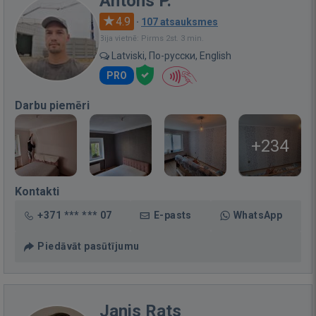
Antons P.
4.9
·
107 atsauksmes
Bija vietnē: Pirms 2st. 3 min.
Latviski, По-русски, English
PRO
Darbu piemēri
+234
Kontakti
+371 *** *** 07
E-pasts
WhatsApp
Piedāvāt pasūtījumu
Janis Rats