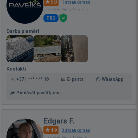
5.0
·
1 atsauksmes
Bija vietnē: Pirms 4 dienām
PRO
Darbu piemēri
Kontakti
+371 *** *** 18
E-pasts
WhatsApp
Piedāvāt pasūtījumu
Edgars F.
4.9
·
3 atsauksmes
Bija vietnē: Pirms 13 dienām