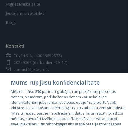
Atgriezeniskā saite
Jautājumi un atbildes
Blogs
Kontakti
City24 SIA, (40003692375)
28259069
(darba dien. 09-17)
contact@getapro.lv
Mums rūp jūsu konfidencialitāte
Mēs un mūsu
270
partneri glabājam un piekļūstam personas
datiem, piemēram, pārlūkošanas datiem vai unikālajiem
Valstis
identifikatoriem jūsu ierīcē. Izvēloties opciju “Es piekrītu”, tiek
aktivizētas izsekošanas tehnoloģijas, kas atbalsta zem virsraksta
Igaunija
“Mēs un mūsu partneri apstrādājam datus, lai sniegtu” norādītos
mērķus, savukārt izvēloties opciju “Noraidīt visu” vai atsaucot
Latvija
savu piekrišanu, šīs tehnoloģijas tiks atspējotas. Ja izsekošanas