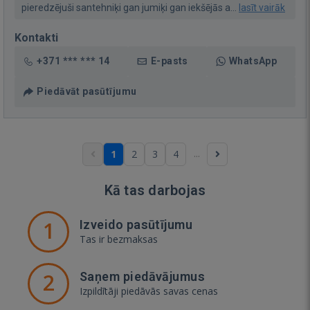
pieredzējuši santehniķi gan jumiķi gan iekšējās a...
lasīt vairāk
Kontakti
+371 *** *** 14
E-pasts
WhatsApp
Piedāvāt pasūtījumu
...
1
2
3
4
Kā tas darbojas
1
Izveido pasūtījumu
Tas ir bezmaksas
2
Saņem piedāvājumus
Izpildītāji piedāvās savas cenas