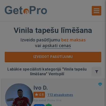
Vinila tapešu līmēšana
Izveido pasūtījumu
bez maksas
vai
apskati cenas
IZVEIDOT PASŪTĪJUMU
Labākie speciālisti kategorijā "Vinila tapešu
līmēšana" Ventspilī
Ivo D.
4.8
·
113 atsauksmes
Bija vietnē: Pirms 14 st.