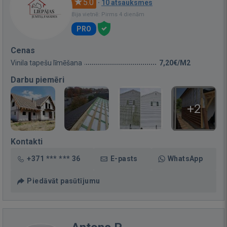
5.0
·
10 atsauksmes
Bija vietnē: Pirms 4 dienām
PRO
Cenas
Vinila tapešu līmēšana
7,20€/M2
Darbu piemēri
+2
Kontakti
+371 *** *** 36
E-pasts
WhatsApp
Piedāvāt pasūtījumu