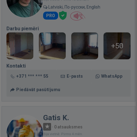
Latviski, По-русски, English
PRO
Darbu piemēri
+50
Kontakti
+371 *** *** 55
E-pasts
WhatsApp
Piedāvāt pasūtījumu
Gatis K.
·
0 atsauksmes
Bija vietnē: Pirms 4 mēn.