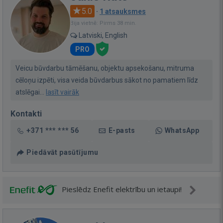
5.0
·
1 atsauksmes
Bija vietnē: Pirms 38 min.
Latviski, English
PRO
Veicu būvdarbu tāmēšanu, objektu apsekošanu, mitruma
cēloņu izpēti, visa veida būvdarbus sākot no pamatiem līdz
atslēgai...
lasīt vairāk
Kontakti
+371 *** *** 56
E-pasts
WhatsApp
Piedāvāt pasūtījumu
Pieslēdz Enefit elektrību un ietaupi!