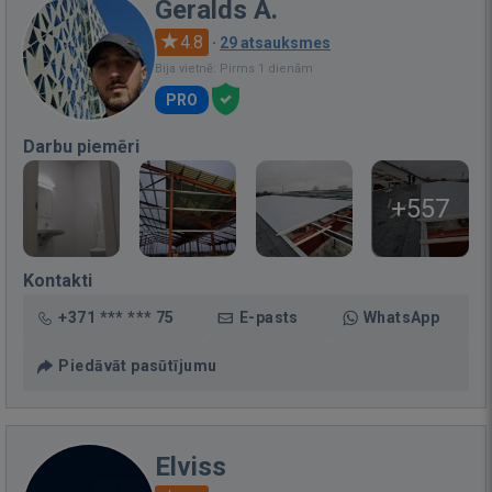
Geralds A.
4.8
·
29 atsauksmes
Bija vietnē: Pirms 1 dienām
PRO
Darbu piemēri
+557
Kontakti
+371 *** *** 75
E-pasts
WhatsApp
Piedāvāt pasūtījumu
Elviss