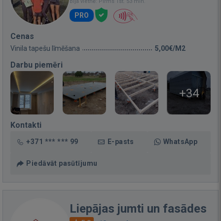
Bija vietnē: Pirms 1st. 53 min.
PRO
Cenas
Vinila tapešu līmēšana
5,00€/M2
Darbu piemēri
+34
Kontakti
+371 *** *** 99
E-pasts
WhatsApp
Piedāvāt pasūtījumu
Liepājas jumti un fasādes