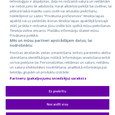
tehnoloģijas ir atspējotas, daļa no redzamā satura un reklāmām
Lietuva
var nebūt jums tik atbilstoša. Varat atkārtoti piekļūt šai izvēlnei, lai
jebkurā laikā mainītu savu izvēli vai atsauktu piekrišanu,
noklikšķinot uz saites “Privātuma preferences” tīmekļa lapas
apakšā vai uz peldošās ikonas tīmekļa lapas apakšējā kreisajā
stūrī, ja tāda ir redzama. Jūsu izvēle būs spēkā mūsu piekrišanas
Tīmekļa vietne ietvaros. Plašāku informāciju skatiet mūsu
Privātuma politikā.
Mēs un mūsu partneri apstrādājam datus, lai
nodrošinātu:
City24.lv
CVbankas.lt
Precīzas atrašanās vietas izmantošana. Ierīces parametru aktīva
City24.ee
Kainos.lt
skenēšana identifikācijas nolūkā. Informācijas ievietošana ierīcē
GetaPro.lv
Paslaugos.lt
un/vai piekļuve tai. Personalizētas reklāmas un saturs, reklāmu
un satura efektivitātes novērtēšana, analītiskā informācija par
GetaPro.ee
auto24.ee
lietotāju grupām un produktu izstrāde.
Skelbiu.lt
KV.ee
Partneru (pakalpojumu sniedzēju) saraksts
Autoplius.lt
Osta.ee
Aruodas.lt
KuldneBörs.ee
Es piekrītu
Noraidīt visu
© 2026 GetaPro. Visas tiesības aizsargātas.