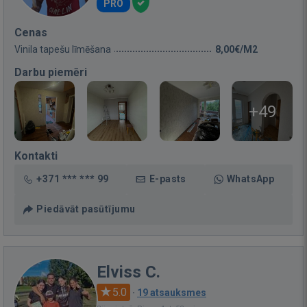
PRO
Cenas
Vinila tapešu līmēšana
8,00€/M2
Darbu piemēri
+49
Kontakti
+371 *** *** 99
E-pasts
WhatsApp
Piedāvāt pasūtījumu
Elviss C.
5.0
·
19 atsauksmes