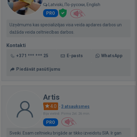
Latviski, По-русски, English
PRO
Uzņēmums kas specializējas visa veida apdares darbos un
dažāda veida celtniecības darbos.
Kontakti
+371 *** *** 25
E-pasts
WhatsApp
Piedāvāt pasūtījumu
Artis
4.0
·
3 atsauksmes
Bija vietnē: Pirms 2st. 26 min.
PRO
Sveiki. Esam celtnieku brigāde ar tikko izveidotu SIA. Ir gan