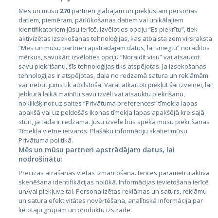
Mēs un mūsu
270
partneri glabājam un piekļūstam personas
datiem, piemēram, pārlūkošanas datiem vai unikālajiem
identifikatoriem jūsu ierīcē. Izvēloties opciju “Es piekrītu”, tiek
Valstis
aktivizētas izsekošanas tehnoloģijas, kas atbalsta zem virsraksta
Igaunija
“Mēs un mūsu partneri apstrādājam datus, lai sniegtu” norādītos
mērķus, savukārt izvēloties opciju “Noraidīt visu” vai atsaucot
Latvija
savu piekrišanu, šīs tehnoloģijas tiks atspējotas. Ja izsekošanas
tehnoloģijas ir atspējotas, daļa no redzamā satura un reklāmām
Lietuva
var nebūt jums tik atbilstoša. Varat atkārtoti piekļūt šai izvēlnei, lai
jebkurā laikā mainītu savu izvēli vai atsauktu piekrišanu,
noklikšķinot uz saites “Privātuma preferences” tīmekļa lapas
apakšā vai uz peldošās ikonas tīmekļa lapas apakšējā kreisajā
stūrī, ja tāda ir redzama. Jūsu izvēle būs spēkā mūsu piekrišanas
Tīmekļa vietne ietvaros. Plašāku informāciju skatiet mūsu
Privātuma politikā.
Mēs un mūsu partneri apstrādājam datus, lai
nodrošinātu:
City24.lv
CVbankas.lt
Precīzas atrašanās vietas izmantošana. Ierīces parametru aktīva
City24.ee
Kainos.lt
skenēšana identifikācijas nolūkā. Informācijas ievietošana ierīcē
un/vai piekļuve tai. Personalizētas reklāmas un saturs, reklāmu
GetaPro.lv
Paslaugos.lt
un satura efektivitātes novērtēšana, analītiskā informācija par
GetaPro.ee
auto24.ee
lietotāju grupām un produktu izstrāde.
Skelbiu.lt
KV.ee