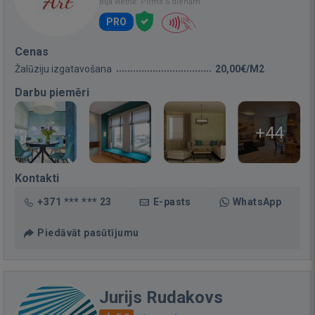
Bija vietnē: Pirms 6 dienām
PRO
Cenas
Žalūziju izgatavošana
20,00€/M2
Darbu piemēri
+44
Kontakti
+371 *** *** 23
E-pasts
WhatsApp
Piedāvāt pasūtījumu
Jurijs Rudakovs