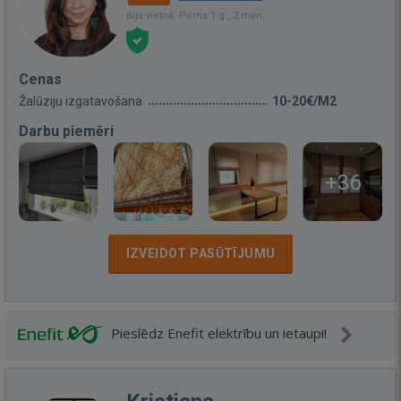
Bija vietnē: Pirms 1 g., 2 mēn.
Cenas
Žalūziju izgatavošana
10-20€/M2
Darbu piemēri
+36
IZVEIDOT PASŪTĪJUMU
Pieslēdz Enefit elektrību un ietaupi!