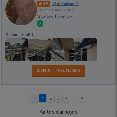
4.8
·
25 atsauksmes
Bija vietnē: Pirms 3 dienām
Latviski, По-русски
Darbu piemēri
IZVEIDOT PASŪTĪJUMU
...
1
2
3
4
Kā tas darbojas