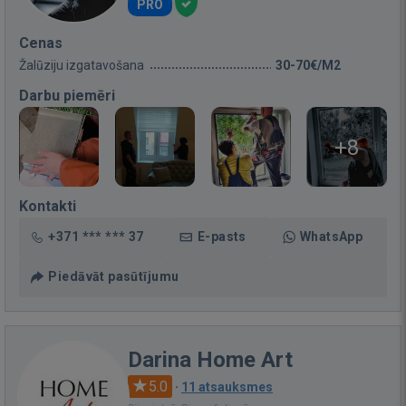
PRO
Cenas
Žalūziju izgatavošana
30-70€/M2
Darbu piemēri
+8
Kontakti
+371 *** *** 37
E-pasts
WhatsApp
Piedāvāt pasūtījumu
Darina Home Art
5.0
·
11 atsauksmes