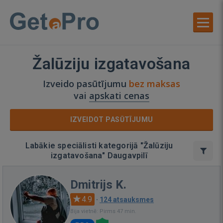
Žalūziju izgatavošana
Izveido pasūtījumu
bez maksas
vai
apskati cenas
IZVEIDOT PASŪTĪJUMU
Labākie speciālisti kategorijā "Žalūziju
izgatavošana" Daugavpilī
Dmitrijs K.
4.9
·
124 atsauksmes
Bija vietnē: Pirms 47 min.