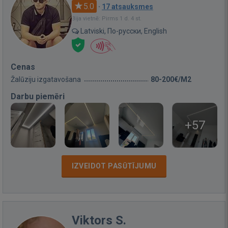
5.0
·
17 atsauksmes
Bija vietnē: Pirms 1 d. 4 st.
Latviski, По-русски, English
Cenas
Žalūziju izgatavošana
80-200€/M2
Darbu piemēri
+57
IZVEIDOT PASŪTĪJUMU
Viktors S.