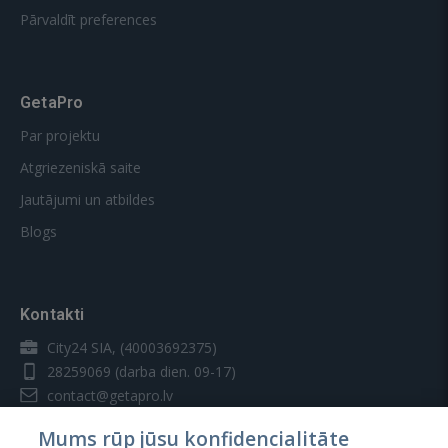
Pārvaldīt preferences
GetaPro
Par projektu
Atgriezeniskā saite
Jautājumi un atbildes
Blogs
Kontakti
City24 SIA, (40003692375)
28259069
(darba dien. 09-17)
contact@getapro.lv
Mums rūp jūsu konfidencialitāte