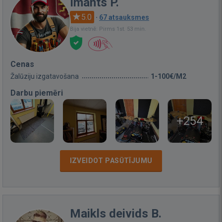
Imants P.
5.0
·
67 atsauksmes
Bija vietnē: Pirms 1st. 53 min.
Cenas
Žalūziju izgatavošana
1-100€/M2
Darbu piemēri
+254
IZVEIDOT PASŪTĪJUMU
Maikls deivids B.