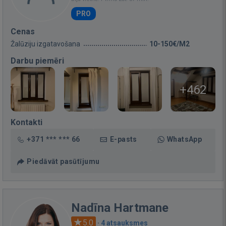
PRO
Cenas
Žalūziju izgatavošana
10-150€/M2
Darbu piemēri
+462
Kontakti
+371 *** *** 66
E-pasts
WhatsApp
Piedāvāt pasūtījumu
Nadīna Hartmane
5.0
·
4 atsauksmes