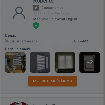
Roberts
·
0 atsauksmes
Bija vietnē: Pirms 2 g., 8 mēn.
Latviski, По-русски, English
Cenas
Žalūziju izgatavošana
54,00€/M2
Darbu piemēri
+2
IZVEIDOT PASŪTĪJUMU