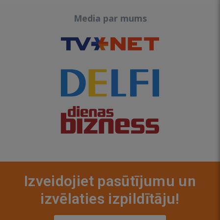
Media par mums
Izveidojiet pasūtījumu un
izvēlaties izpildītāju!