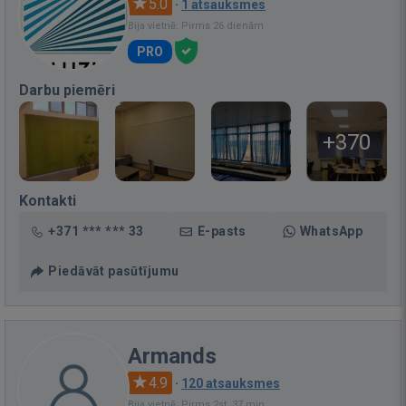
5.0
·
1 atsauksmes
Bija vietnē: Pirms 26 dienām
PRO
Darbu piemēri
+370
Kontakti
+371 *** *** 33
E-pasts
WhatsApp
Piedāvāt pasūtījumu
Armands
4.9
·
120 atsauksmes
Bija vietnē: Pirms 2st. 37 min.