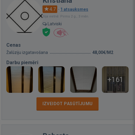
Kristiana
4.7
·
1 atsauksmes
Bija vietnē: Pirms 2 g., 3 mēn.
Latviski
Cenas
Žalūziju izgatavošana
48,00€/M2
Darbu piemēri
+161
IZVEIDOT PASŪTĪJUMU