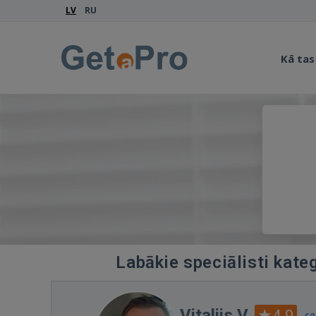
LV
RU
Kā tas
Labākie speciālisti kate
Vitalijs V.
4.9