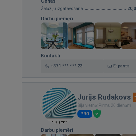
Cenas
Žalūziju izgatavošana
20,
Darbu piemēri
Kontakti
+371 *** *** 23
E-pasts
Jurijs Rudakovs
Bija vietnē: Pirms 26 dienām
PRO
Darbu piemēri