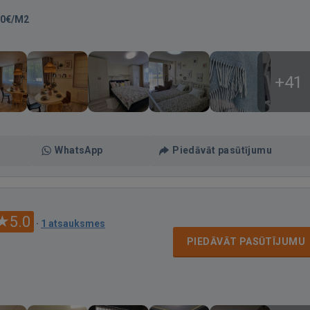
00€/M2
+41
WhatsApp
Piedāvāt pasūtījumu
5.0
·
1 atsauksmes
PIEDĀVĀT PASŪTĪJUMU