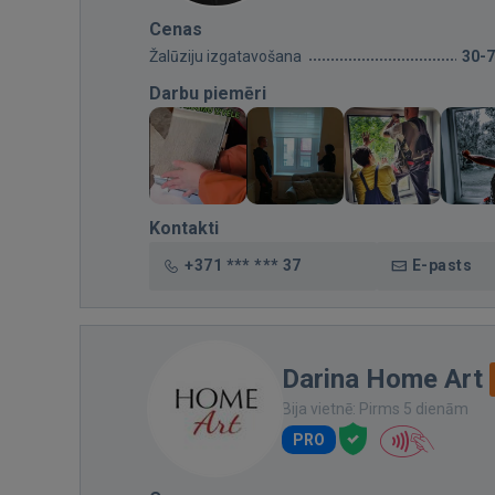
Cenas
Žalūziju izgatavošana
30-
Darbu piemēri
Kontakti
+371 *** *** 37
E-pasts
Darina Home Art
Bija vietnē: Pirms 5 dienām
PRO