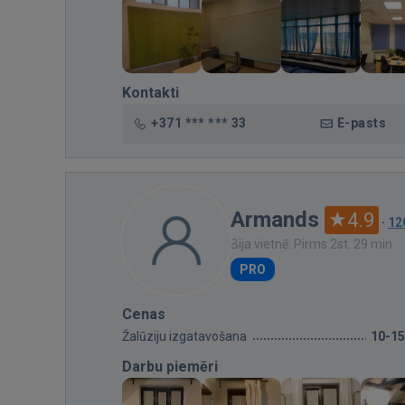
Kontakti
+371 *** *** 33
E-pasts
Armands
4.9
·
12
Bija vietnē: Pirms 2st. 29 min.
PRO
Cenas
Žalūziju izgatavošana
10-1
Darbu piemēri