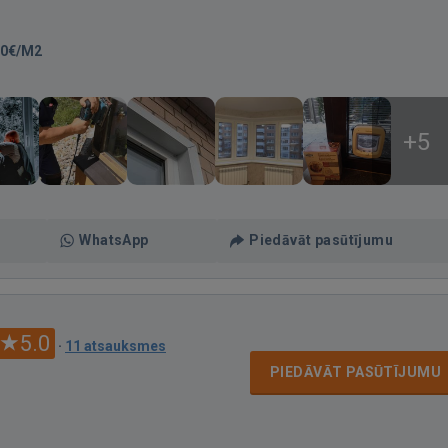
70€/M2
+5
WhatsApp
Piedāvāt pasūtījumu
5.0
·
11 atsauksmes
PIEDĀVĀT PASŪTĪJUMU