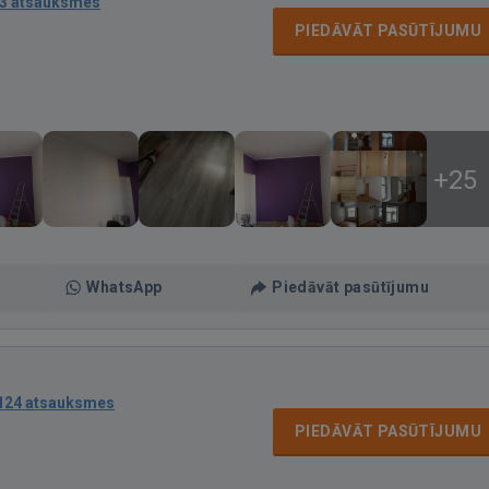
3 atsauksmes
PIEDĀVĀT PASŪTĪJUMU
+25
WhatsApp
Piedāvāt pasūtījumu
124 atsauksmes
PIEDĀVĀT PASŪTĪJUMU