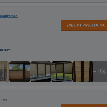
atsauksmes
IZVEIDOT PASŪTĪJUMU
00€/M2
+158
ksmes