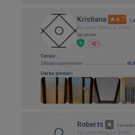
Kristiana
4.7
·
1 
Bija vietnē: Pirms 2 g., 3 mēn.
Latviski
Cenas
Žalūziju izgatavošana
48,
Darbu piemēri
Roberts
·
0 atsau
Bija vietnē: Pirms 2 g., 8 mēn.