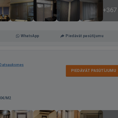
+367
WhatsApp
Piedāvāt pasūtījumu
0 atsauksmes
PIEDĀVĀT PASŪTĪJUMU
50€/M2