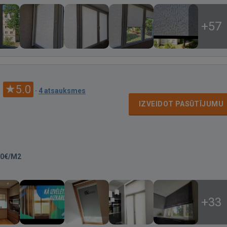
+57
5.0
·
4 atsauksmes
IZVEIDOT PASŪTĪJUMU
20€/M2
+33