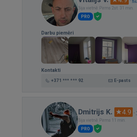
·
62
Bija vietnē: Pirms 2st. 31 min.
PRO
Darbu piemēri
Kontakti
+371 *** *** 92
E-pasts
Dmitrijs K.
4.9
·
Bija vietnē: Pirms 11 min.
PRO