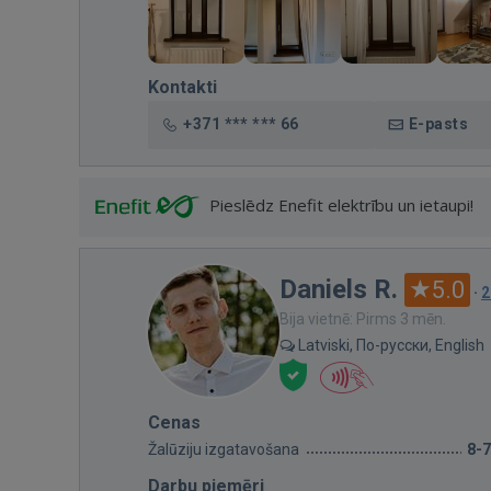
Kontakti
+371 *** *** 66
E-pasts
Pieslēdz Enefit elektrību un ietaupi!
Daniels R.
5.0
·
2
Bija vietnē: Pirms 3 mēn.
Latviski, По-русски, English
Cenas
Žalūziju izgatavošana
8-
Darbu piemēri