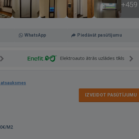
+459
WhatsApp
Piedāvāt pasūtījumu
Elektroauto ātrās uzlādes tīkls
 atsauksmes
IZVEIDOT PASŪTĪJUMU
70€/M2