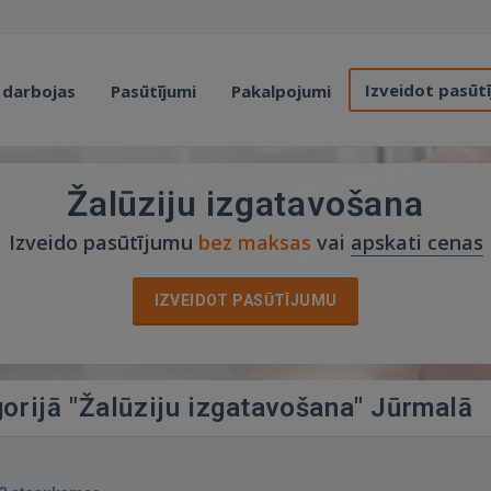
Izveidot pasūt
 darbojas
Pasūtījumi
Pakalpojumi
Žalūziju izgatavošana
Izveido pasūtījumu
bez maksas
vai
apskati cenas
IZVEIDOT PASŪTĪJUMU
gorijā "Žalūziju izgatavošana" Jūrmalā