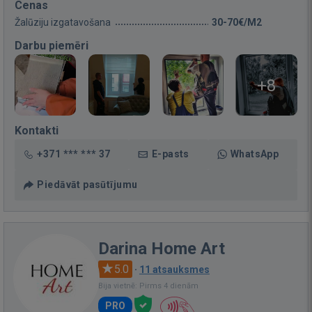
Cenas
Žalūziju izgatavošana
30-70€/M2
Darbu piemēri
+8
Kontakti
+371 *** *** 37
E-pasts
WhatsApp
Piedāvāt pasūtījumu
Darina Home Art
5.0
·
11 atsauksmes
Bija vietnē: Pirms 4 dienām
PRO