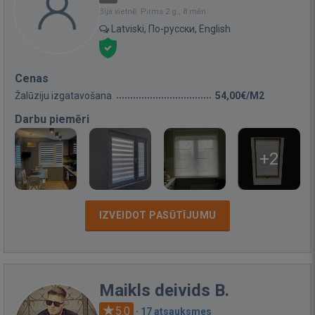
Bija vietnē: Pirms 2 g., 8 mēn.
Latviski, По-русски, English
Cenas
Žalūziju izgatavošana
54,00€/M2
Darbu piemēri
+2
IZVEIDOT PASŪTĪJUMU
Maikls deivids B.
5.0
·
17 atsauksmes