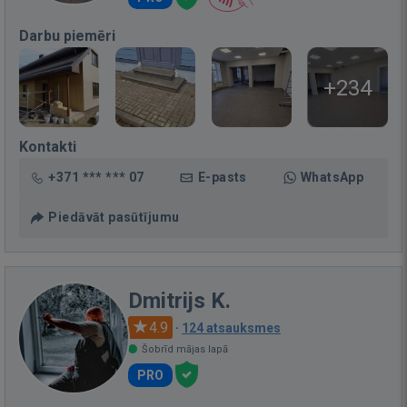
Darbu piemēri
+234
Kontakti
+371 *** *** 07
E-pasts
WhatsApp
Piedāvāt pasūtījumu
Dmitrijs K.
4.9
·
124 atsauksmes
Šobrīd mājas lapā
PRO