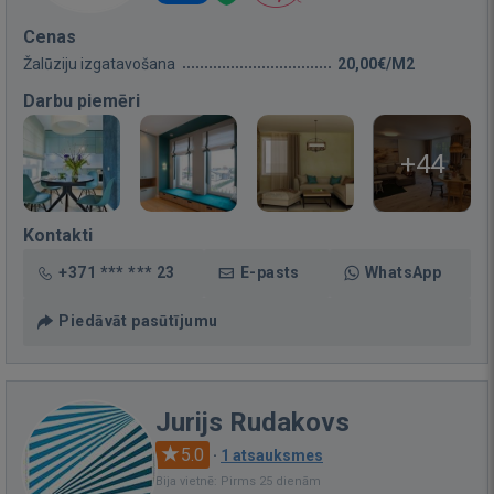
Cenas
Žalūziju izgatavošana
20,00€/M2
Darbu piemēri
+44
Kontakti
+371 *** *** 23
E-pasts
WhatsApp
Piedāvāt pasūtījumu
Jurijs Rudakovs
5.0
·
1 atsauksmes
Bija vietnē: Pirms 25 dienām