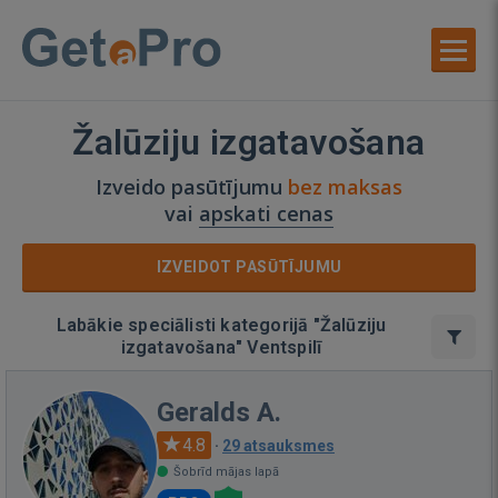
Žalūziju izgatavošana
Izveido pasūtījumu
bez maksas
vai
apskati cenas
IZVEIDOT PASŪTĪJUMU
Labākie speciālisti kategorijā "Žalūziju
izgatavošana" Ventspilī
Geralds A.
4.8
·
29 atsauksmes
Šobrīd mājas lapā