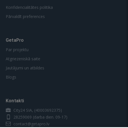
Konfidencialitātes politika
Pārvaldīt preferences
GetaPro
Par projektu
Atgriezeniskā saite
Jautājumi un atbildes
Blogs
Kontakti
City24 SIA, (40003692375)
28259069
(darba dien. 09-17)
contact@getapro.lv