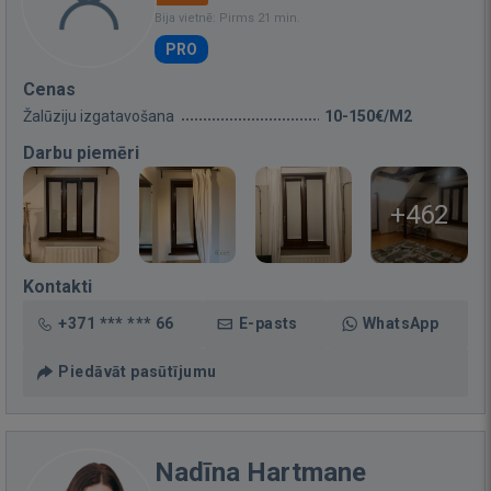
Bija vietnē: Pirms 21 min.
PRO
Cenas
Žalūziju izgatavošana
10-150€/M2
Darbu piemēri
+462
Kontakti
+371 *** *** 66
E-pasts
WhatsApp
Piedāvāt pasūtījumu
Nadīna Hartmane