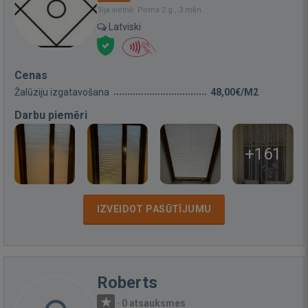
Bija vietnē: Pirms 2 g., 3 mēn.
Latviski
Cenas
Žalūziju izgatavošana
48,00€/M2
Darbu piemēri
+161
IZVEIDOT PASŪTĪJUMU
Roberts
·
0 atsauksmes