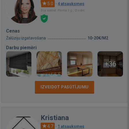
5.0
·
4 atsauksmes
Bija vietnē: Pirms 1 g., 2 mēn.
Cenas
Žalūziju izgatavošana
10-20€/M2
Darbu piemēri
+36
IZVEIDOT PASŪTĪJUMU
Kristiana
4.7
·
1 atsauksmes