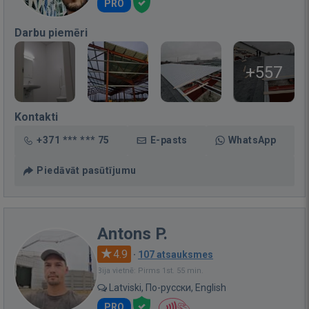
PRO
Darbu piemēri
+557
Kontakti
+371 *** *** 75
E-pasts
WhatsApp
Piedāvāt pasūtījumu
Antons P.
4.9
·
107 atsauksmes
Bija vietnē: Pirms 1st. 55 min.
Latviski, По-русски, English
PRO