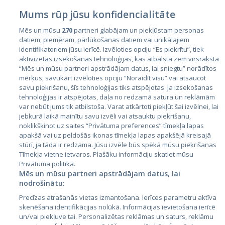
Mums rūp jūsu konfidencialitāte
Mēs un mūsu
270
partneri glabājam un piekļūstam personas
datiem, piemēram, pārlūkošanas datiem vai unikālajiem
identifikatoriem jūsu ierīcē. Izvēloties opciju “Es piekrītu”, tiek
Valstis
aktivizētas izsekošanas tehnoloģijas, kas atbalsta zem virsraksta
Igaunija
“Mēs un mūsu partneri apstrādājam datus, lai sniegtu” norādītos
mērķus, savukārt izvēloties opciju “Noraidīt visu” vai atsaucot
Latvija
savu piekrišanu, šīs tehnoloģijas tiks atspējotas. Ja izsekošanas
tehnoloģijas ir atspējotas, daļa no redzamā satura un reklāmām
Lietuva
var nebūt jums tik atbilstoša. Varat atkārtoti piekļūt šai izvēlnei, lai
jebkurā laikā mainītu savu izvēli vai atsauktu piekrišanu,
noklikšķinot uz saites “Privātuma preferences” tīmekļa lapas
apakšā vai uz peldošās ikonas tīmekļa lapas apakšējā kreisajā
stūrī, ja tāda ir redzama. Jūsu izvēle būs spēkā mūsu piekrišanas
Tīmekļa vietne ietvaros. Plašāku informāciju skatiet mūsu
Privātuma politikā.
Mēs un mūsu partneri apstrādājam datus, lai
nodrošinātu:
City24.lv
CVbankas.lt
Precīzas atrašanās vietas izmantošana. Ierīces parametru aktīva
City24.ee
Kainos.lt
skenēšana identifikācijas nolūkā. Informācijas ievietošana ierīcē
un/vai piekļuve tai. Personalizētas reklāmas un saturs, reklāmu
GetaPro.lv
Paslaugos.lt