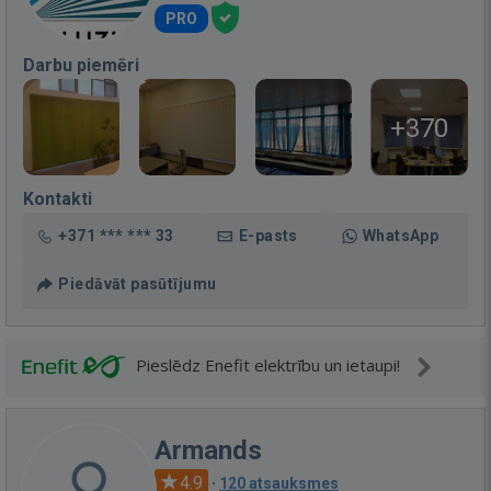
PRO
Darbu piemēri
+370
Kontakti
+371 *** *** 33
E-pasts
WhatsApp
Piedāvāt pasūtījumu
Pieslēdz Enefit elektrību un ietaupi!
Armands
4.9
·
120 atsauksmes