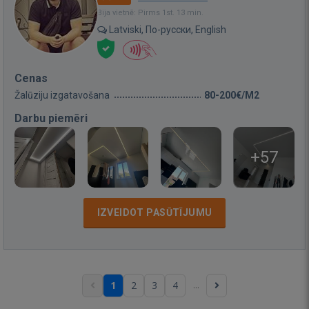
Bija vietnē: Pirms 1st. 13 min.
Latviski, По-русски, English
Cenas
Žalūziju izgatavošana
80-200€/M2
Darbu piemēri
+57
IZVEIDOT PASŪTĪJUMU
...
1
2
3
4