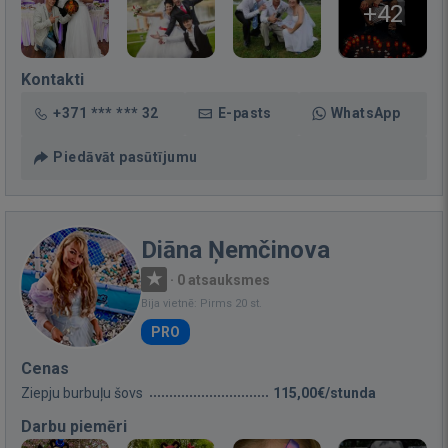
+42
Kontakti
+371 *** *** 32
E-pasts
WhatsApp
Piedāvāt pasūtījumu
Diāna Ņemčinova
·
0 atsauksmes
Bija vietnē: Pirms 20 st.
PRO
Cenas
Ziepju burbuļu šovs
115,00€/stunda
Darbu piemēri