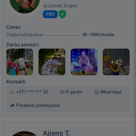
Latviski, English
PRO
Cenas
Ziepju burbuļu šovs
45-100€/stunda
Darbu piemēri
+42
Kontakti
+371 *** *** 23
E-pasts
WhatsApp
Piedāvāt pasūtījumu
Aijens T.