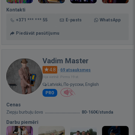
Kontakti
+371 *** *** 55
E-pasts
WhatsApp
Piedāvāt pasūtījumu
Vadim Master
4.8
·
69 atsauksmes
Bija vietnē: Pirms 19 st.
Latviski, По-русски, English
PRO
Cenas
Ziepju burbuļu šovs
80-160€/stunda
Darbu piemēri