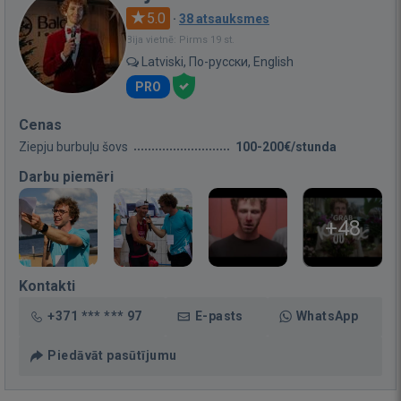
5.0
·
38 atsauksmes
Bija vietnē: Pirms 19 st.
Latviski, По-русски, English
PRO
Cenas
Ziepju burbuļu šovs
100-200€/stunda
Darbu piemēri
+48
Kontakti
+371 *** *** 97
E-pasts
WhatsApp
Piedāvāt pasūtījumu