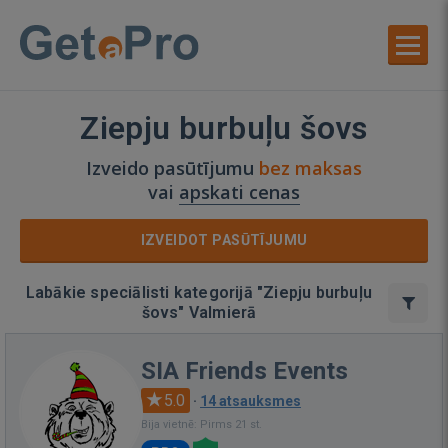
Ziepju burbuļu šovs
Izveido pasūtījumu
bez maksas
vai
apskati cenas
IZVEIDOT PASŪTĪJUMU
Labākie speciālisti kategorijā "Ziepju burbuļu
šovs" Valmierā
SIA Friends Events
5.0
·
14 atsauksmes
Bija vietnē: Pirms 21 st.