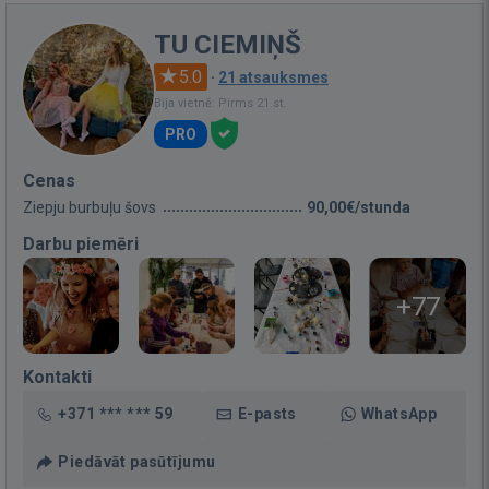
TU CIEMIŅŠ
5.0
·
21 atsauksmes
Bija vietnē: Pirms 21 st.
PRO
Cenas
Ziepju burbuļu šovs
90,00€/stunda
Darbu piemēri
+77
Kontakti
+371 *** *** 59
E-pasts
WhatsApp
Piedāvāt pasūtījumu