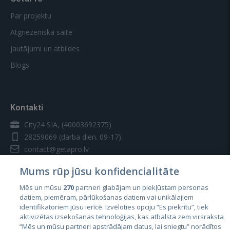
Par projektu
Atgriezeniskā saite
Jautājumi un atbildes
Blogs
Kontakti
City24 SIA, (40003692375)
28259069
(darba dien. 09-17)
contact@getapro.lv
Mums rūp jūsu konfidencialitāte
Mēs un mūsu
270
partneri glabājam un piekļūstam personas
datiem, piemēram, pārlūkošanas datiem vai unikālajiem
identifikatoriem jūsu ierīcē. Izvēloties opciju “Es piekrītu”, tiek
Valstis
aktivizētas izsekošanas tehnoloģijas, kas atbalsta zem virsraksta
Igaunija
“Mēs un mūsu partneri apstrādājam datus, lai sniegtu” norādītos