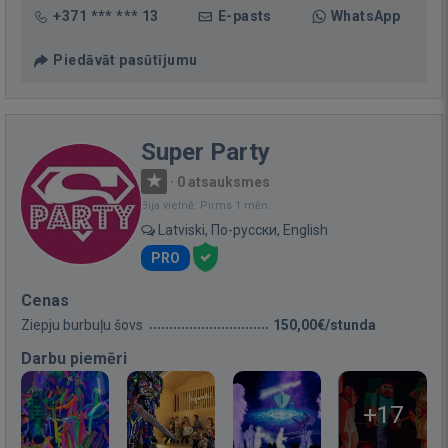
+371 *** *** 13
E-pasts
WhatsApp
Piedāvāt pasūtījumu
Super Party
·
0 atsauksmes
Bija vietnē: Pirms 1 mēn.
Latviski, По-русски, English
PRO
Cenas
Ziepju burbuļu šovs
150,00€/stunda
Darbu piemēri
+17