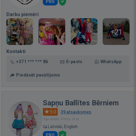
PRO
Darbu piemēri
+21
Kontakti
+371 *** *** 86
E-pasts
WhatsApp
Piedāvāt pasūtījumu
Sapņu Ballītes Bērniem
5.0
·
39 atsauksmes
Bija vietnē: Pirms 13 st.
Latviski, English
PRO