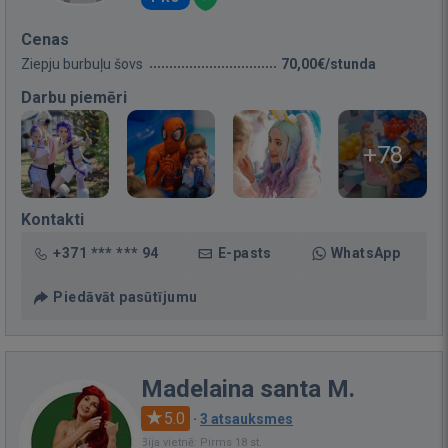
Cenas
Ziepju burbuļu šovs
70,00€/stunda
Darbu piemēri
+78
Kontakti
+371 *** *** 94
E-pasts
WhatsApp
Piedāvāt pasūtījumu
Madelaina santa M.
5.0
·
3 atsauksmes
Bija vietnē: Pirms 18 st.