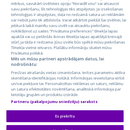
mērķus, savukārt izvēloties opciju “Noraidīt visu” vai atsaucot
Latvija
savu piekrišanu, šīs tehnoloģijas tiks atspējotas. Ja izsekošanas
tehnoloģijas ir atspējotas, daļa no redzamā satura un reklāmām
Lietuva
var nebūt jums tik atbilstoša. Varat atkārtoti piekļūt šai izvēlnei, lai
jebkurā laikā mainītu savu izvēli vai atsauktu piekrišanu,
noklikšķinot uz saites “Privātuma preferences” tīmekļa lapas
apakšā vai uz peldošās ikonas tīmekļa lapas apakšējā kreisajā
stūrī, ja tāda ir redzama. Jūsu izvēle būs spēkā mūsu piekrišanas
Tīmekļa vietne ietvaros. Plašāku informāciju skatiet mūsu
Privātuma politikā.
Mēs un mūsu partneri apstrādājam datus, lai
nodrošinātu:
City24.lv
CVbankas.lt
Precīzas atrašanās vietas izmantošana. Ierīces parametru aktīva
City24.ee
Kainos.lt
skenēšana identifikācijas nolūkā. Informācijas ievietošana ierīcē
un/vai piekļuve tai. Personalizētas reklāmas un saturs, reklāmu
GetaPro.lv
Paslaugos.lt
un satura efektivitātes novērtēšana, analītiskā informācija par
GetaPro.ee
auto24.ee
lietotāju grupām un produktu izstrāde.
Skelbiu.lt
KV.ee
Partneru (pakalpojumu sniedzēju) saraksts
Autoplius.lt
Osta.ee
Aruodas.lt
KuldneBörs.ee
Es piekrītu