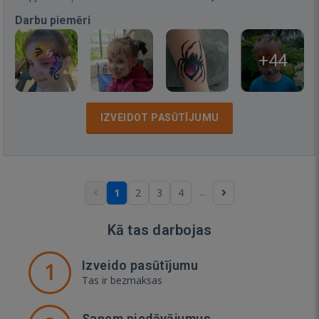
Darbu piemēri
+44
IZVEIDOT PASŪTĪJUMU
...
1
2
3
4
Kā tas darbojas
1
Izveido pasūtījumu
Tas ir bezmaksas
Saņem piedāvājumus