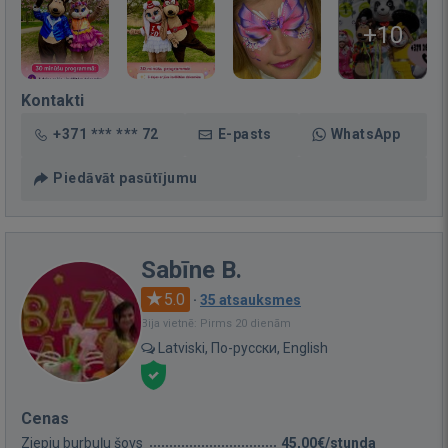
+10
Kontakti
+371 *** *** 72
E-pasts
WhatsApp
Piedāvāt pasūtījumu
Sabīne B.
5.0
·
35 atsauksmes
Bija vietnē: Pirms 20 dienām
Latviski, По-русски, English
Cenas
Ziepju burbuļu šovs
45,00€/stunda