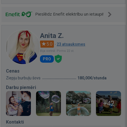
Pieslēdz Enefit elektrību un ietaupi!
Anita Z.
5.0
·
23 atsauksmes
Bija vietnē: Pirms 22 st.
PRO
Cenas
Ziepju burbuļu šovs
180,00€/stunda
Darbu piemēri
+42
Kontakti