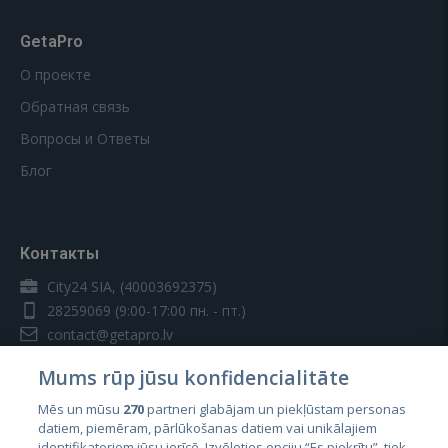
GetaPro
О проекте
Обратная связь
Вопросы и Ответы
Блог
Контакты
City24 SIA, (40003692375)
28259069
(9:00-17:00 пн. - пт.)
contact@getapro.lv
Mums rūp jūsu konfidencialitāte
Mēs un mūsu
270
partneri glabājam un piekļūstam personas
datiem, piemēram, pārlūkošanas datiem vai unikālajiem
identifikatoriem jūsu ierīcē. Izvēloties opciju “Es piekrītu”, tiek