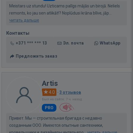
Meistars uz stundu! Uzticams palīgs mājās un birojā. Neliels
remonts, ko jau sen atlikāt!? Noplūdusi krāna blīve, jāp...
читать дальше
Контакты
+371 *** *** 13
Эл. почта
WhatsApp
Предложить заказ
Artis
4.0
·
3 отзывов
Был на сайте: 7 ч. назад
PRO
Привет. Мы — строительная бригада с недавно
созданным ООО. Имеются опытные сантехники,
кровельщики и дизайнеры интерьеро...
читать дальше