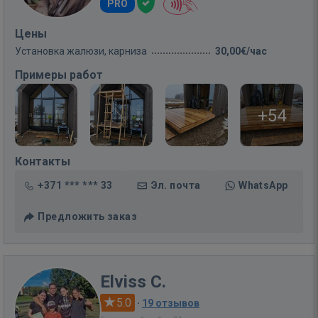
PRO
Цены
Установка жалюзи, карниза
30,00€/час
Примеры работ
+54
Контакты
+371 *** *** 33
Эл. почта
WhatsApp
Предложить заказ
Elviss C.
5.0
·
19 отзывов