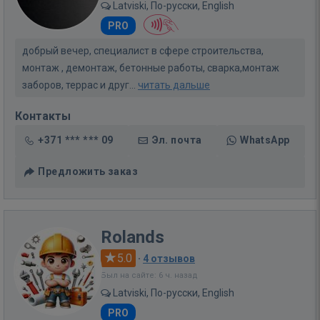
Latviski, По-русски, English
PRO
добрый вечер, специалист в сфере строительства,
монтаж , демонтаж, бетонные работы, сварка,монтаж
заборов, террас и друг...
читать дальше
Контакты
+371 *** *** 09
Эл. почта
WhatsApp
Предложить заказ
Rolands
5.0
·
4 отзывов
Был на сайте: 6 ч. назад
Latviski, По-русски, English
PRO