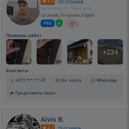
4.9
·
107 отзывов
Был на сайте: 1 ч. 14 мин. назад
Latviski, По-русски, English
PRO
Примеры работ
+234
Контакты
+371 *** *** 07
Эл. почта
WhatsApp
Предложить заказ
Aivis B.
4.7
·
19 отзывов