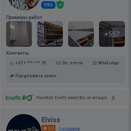
PRO
Примеры работ
+557
Контакты
+371 *** *** 75
Эл. почта
WhatsApp
Предложить заказ
Pieslēdz Enefit elektrību un ietaupi!
Elviss
5.0
·
1 отзывов