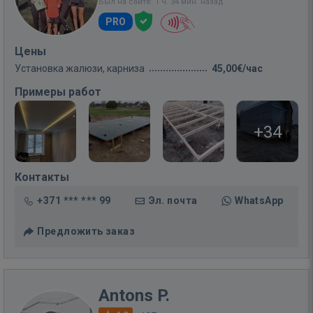
Был на сайте: 1 ч. 34 мин. назад
PRO
Цены
Установка жалюзи, карниза
45,00€/час
Примеры работ
+34
Контакты
+371 *** *** 99
Эл. почта
WhatsApp
Предложить заказ
Antons P.