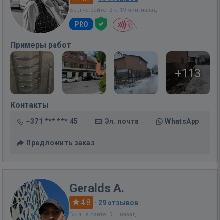
Был на сайте: 2 ч. 19 мин. назад
PRO
Примеры работ
+113
Контакты
+371 *** *** 45
Эл. почта
WhatsApp
Предложить заказ
Geralds A.
4.8
·
29 отзывов
Был на сайте: 5 ч. назад