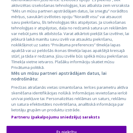
Страны
aktivizētas izsekošanas tehnoloģijas, kas atbalsta zem virsraksta
Эстония
“Mēs un mūsu partneri apstrādājam datus, lai sniegtu” norādītos
mērķus, savukārt izvēloties opciju “Noraidīt visu” vai atsaucot
Латвия
savu piekrišanu, šīs tehnoloģijas tiks atspējotas. Ja izsekošanas
tehnoloģijas ir atspējotas, daļa no redzamā satura un reklāmām
Литва
var nebūt jums tik atbilstoša. Varat atkārtoti piekļūt šai izvēlnei, lai
jebkurā laikā mainītu savu izvēli vai atsauktu piekrišanu,
noklikšķinot uz saites “Privātuma preferences” tīmekļa lapas
apakšā vai uz peldošās ikonas tīmekļa lapas apakšējā kreisajā
stūrī, ja tāda ir redzama. Jūsu izvēle būs spēkā mūsu piekrišanas
Tīmekļa vietne ietvaros. Plašāku informāciju skatiet mūsu
Privātuma politikā.
Mēs un mūsu partneri apstrādājam datus, lai
nodrošinātu:
City24.lv
CVbankas.lt
Precīzas atrašanās vietas izmantošana. Ierīces parametru aktīva
City24.ee
Kainos.lt
skenēšana identifikācijas nolūkā. Informācijas ievietošana ierīcē
un/vai piekļuve tai. Personalizētas reklāmas un saturs, reklāmu
GetaPro.lv
Paslaugos.lt
un satura efektivitātes novērtēšana, analītiskā informācija par
GetaPro.ee
auto24.ee
lietotāju grupām un produktu izstrāde.
Skelbiu.lt
KV.ee
Partneru (pakalpojumu sniedzēju) saraksts
Autoplius.lt
Osta.ee
Aruodas.lt
KuldneBörs.ee
Es piekrītu