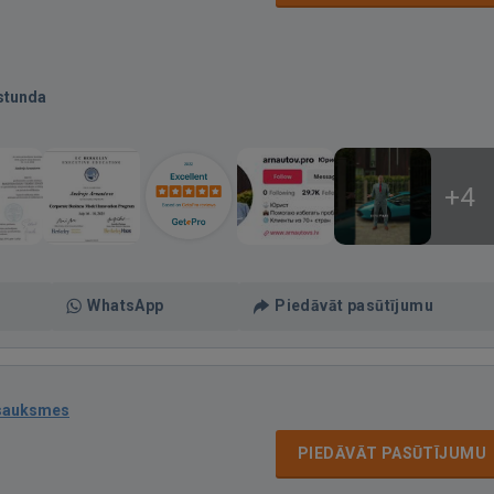
stunda
+4
WhatsApp
Piedāvāt pasūtījumu
tsauksmes
PIEDĀVĀT PASŪTĪJUMU