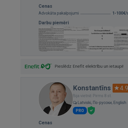
Cenas
Advokāta pakalpojumi
1-100€/
Darbu piemēri
Pieslēdz Enefit elektrību un ietaupi!
Konstantīns
4.
Bija vietnē: Pirms 8 st.
Latviski, По-русски, English
PRO
Cenas