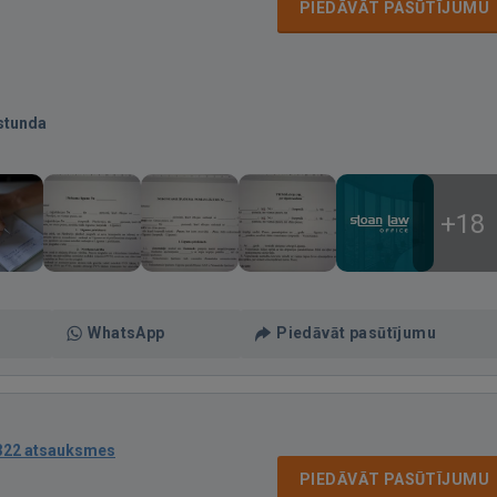
PIEDĀVĀT PASŪTĪJUMU
stunda
+18
WhatsApp
Piedāvāt pasūtījumu
322 atsauksmes
PIEDĀVĀT PASŪTĪJUMU