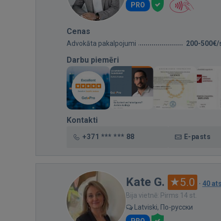
PRO
Cenas
Advokāta pakalpojumi
200-500€/
Darbu piemēri
Kontakti
+371 *** *** 88
E-pasts
Kate G.
5.0
·
40 a
Bija vietnē: Pirms 14 st.
Latviski, По-русски