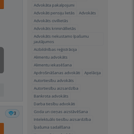
Advokāta pakalpojumi
Advokāti pensiju lietās
Advokāts
Advokāts civillietās
Advokāts krimināllietās
Advokāts nekustamo īpašumu
jautājumos
Aizbildnības reģistrācija
Alimentu advokāts
Alimentu iekasēšana
Apdrošināšanas advokāti
Apelācija
Autortiesību advokāts
Autortiesību aizsardzība
Bankrota advokāts
Darba tiesību advokāti
Goda un cieņas aizstāvēšana
3
Intelektuālo tiesību aizsardzība
Īpašuma sadalīšana