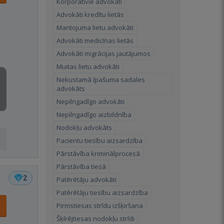
Korporatīvie advokāti
Advokāti kredītu lietās
Mantojuma lietu advokāti
Advokāti medicīnas lietās
Advokāti migrācijas jautājumos
Muitas lietu advokāti
Nekustamā īpašuma sadales
advokāts
Nepilngadīgo advokāti
Nepilngadīgo aizbildnība
Nodokļu advokāts
Pacientu tiesību aizsardzība
Pārstāvība kriminālprocesā
Pārstāvība tiesā
2
Patērētāju advokāti
Patērētāju tiesību aizsardzība
Pirmstiesas strīdu izšķiršana
Šķīrējtiesas nodokļu strīdi