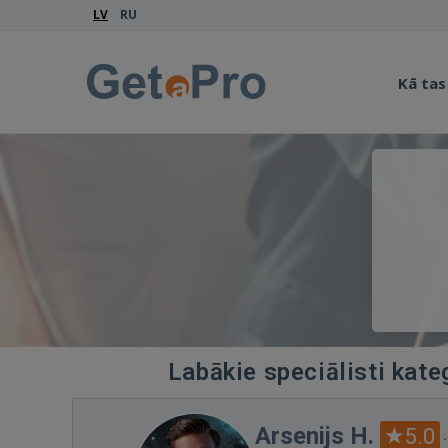
LV
RU
Kā tas
Labākie speciālisti kate
Arsenijs H.
5.0