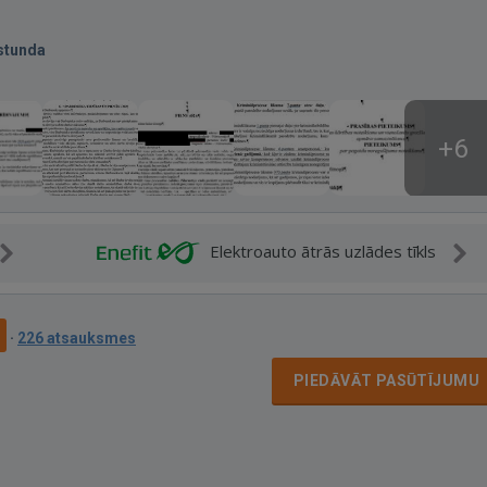
stunda
+6
Elektroauto ātrās uzlādes tīkls
9
·
226 atsauksmes
PIEDĀVĀT PASŪTĪJUMU