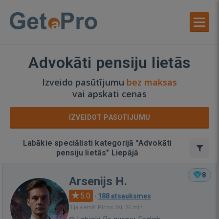
Advokāti pensiju lietās
Izveido pasūtījumu
bez maksas
vai
apskati cenas
IZVEIDOT PASŪTĪJUMU
Labākie speciālisti kategorijā "Advokāti
pensiju lietās" Liepājā
8
Arsenijs H.
5.0
·
188 atsauksmes
Bija vietnē: Pirms 2st. 26 min.