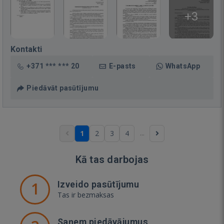
+3
Kontakti
+371 *** *** 20
E-pasts
WhatsApp
Piedāvāt pasūtījumu
...
1
2
3
4
Kā tas darbojas
1
Izveido pasūtījumu
Tas ir bezmaksas
Saņem piedāvājumus