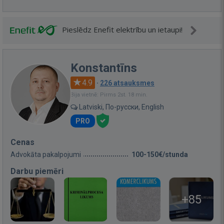
Pieslēdz Enefit elektrību un ietaupi!
Konstantīns
4.9
·
226 atsauksmes
Bija vietnē: Pirms 2st. 18 min.
Latviski, По-русски, English
PRO
Cenas
Advokāta pakalpojumi
100-150€/stunda
Darbu piemēri
+85