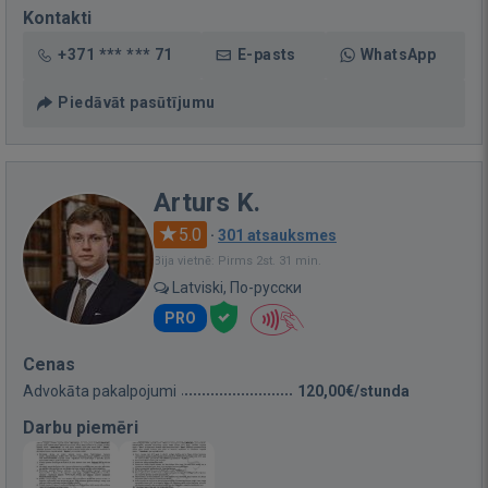
Kontakti
+371 *** *** 71
E-pasts
WhatsApp
Piedāvāt pasūtījumu
Arturs K.
5.0
·
301 atsauksmes
Bija vietnē: Pirms 2st. 31 min.
Latviski, По-русски
PRO
Cenas
Advokāta pakalpojumi
120,00€/stunda
Darbu piemēri