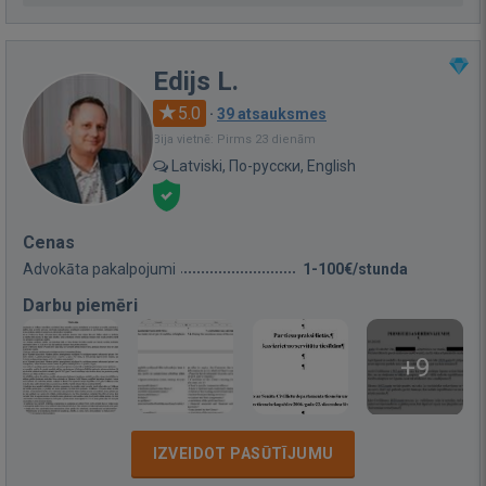
Edijs L.
5.0
·
39 atsauksmes
Bija vietnē: Pirms 23 dienām
Latviski, По-русски, English
Cenas
Advokāta pakalpojumi
1-100€/stunda
Darbu piemēri
+9
IZVEIDOT PASŪTĪJUMU