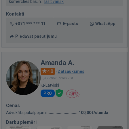
komerctiesībās, n...
lasīt vairāk
Kontakti
+371 *** *** 11
E-pasts
WhatsApp
Piedāvāt pasūtījumu
Amanda A.
4.8
·
2 atsauksmes
Bija vietnē: Pirms 7 st.
Latviski
PRO
Cenas
Advokāta pakalpojumi
100,00€/stunda
Darbu piemēri