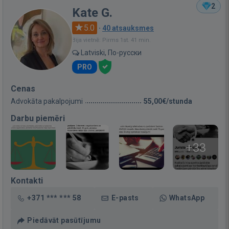
2
Kate G.
5.0
·
40 atsauksmes
Bija vietnē: Pirms 1st. 41 min.
Latviski, По-русски
PRO
Cenas
Advokāta pakalpojumi
55,00€/stunda
Darbu piemēri
+33
Kontakti
+371 *** *** 58
E-pasts
WhatsApp
Piedāvāt pasūtījumu