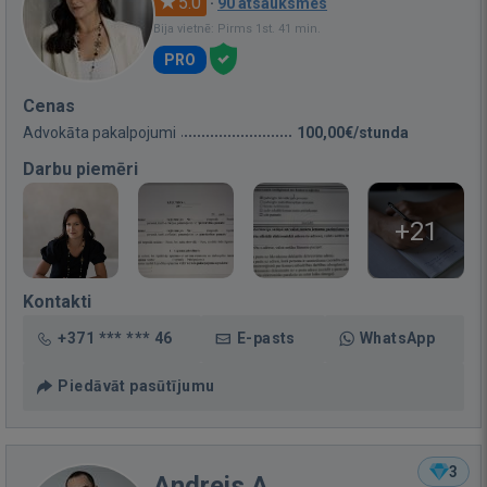
5.0
·
90 atsauksmes
Bija vietnē: Pirms 1st. 41 min.
PRO
Cenas
Advokāta pakalpojumi
100,00€/stunda
Darbu piemēri
+21
Kontakti
+371 *** *** 46
E-pasts
WhatsApp
Piedāvāt pasūtījumu
3
Andrejs A.