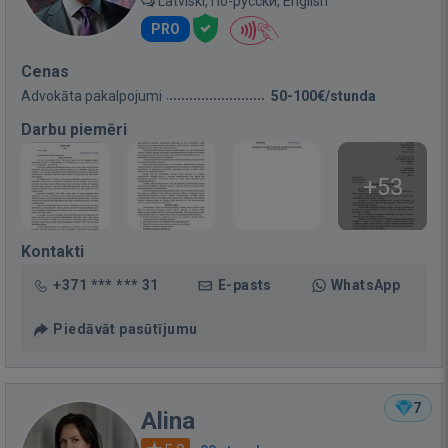
Latviski, По-русски, English
PRO
Cenas
Advokāta pakalpojumi
50-100€/stunda
Darbu piemēri
+53
Kontakti
+371 *** *** 31
E-pasts
WhatsApp
Piedāvāt pasūtījumu
7
Alina