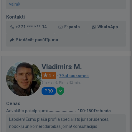
vairāk
Kontakti
+371 *** *** 14
E-pasts
WhatsApp
Piedāvāt pasūtījumu
Vladimirs M.
4.7
·
79 atsauksmes
Bija vietnē: Pirms 52 min.
PRO
Cenas
Advokāta pakalpojumi
100-150€/stunda
Labdien! Esmu plaša profila speciālists jurisprudences,
nodokļu un komercdarbības jomā! Konsultacijas