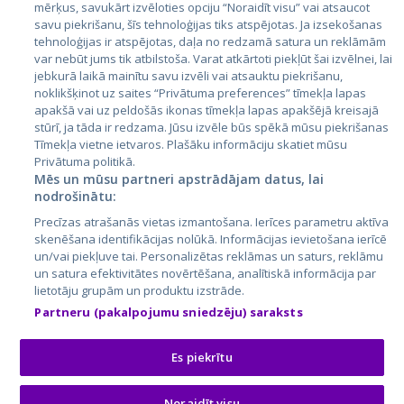
mērķus, savukārt izvēloties opciju “Noraidīt visu” vai atsaucot
Latvija
savu piekrišanu, šīs tehnoloģijas tiks atspējotas. Ja izsekošanas
tehnoloģijas ir atspējotas, daļa no redzamā satura un reklāmām
Lietuva
var nebūt jums tik atbilstoša. Varat atkārtoti piekļūt šai izvēlnei, lai
jebkurā laikā mainītu savu izvēli vai atsauktu piekrišanu,
noklikšķinot uz saites “Privātuma preferences” tīmekļa lapas
apakšā vai uz peldošās ikonas tīmekļa lapas apakšējā kreisajā
stūrī, ja tāda ir redzama. Jūsu izvēle būs spēkā mūsu piekrišanas
Tīmekļa vietne ietvaros. Plašāku informāciju skatiet mūsu
Privātuma politikā.
Mēs un mūsu partneri apstrādājam datus, lai
nodrošinātu:
City24.lv
CVbankas.lt
Precīzas atrašanās vietas izmantošana. Ierīces parametru aktīva
City24.ee
Kainos.lt
skenēšana identifikācijas nolūkā. Informācijas ievietošana ierīcē
un/vai piekļuve tai. Personalizētas reklāmas un saturs, reklāmu
GetaPro.lv
Paslaugos.lt
un satura efektivitātes novērtēšana, analītiskā informācija par
GetaPro.ee
auto24.ee
lietotāju grupām un produktu izstrāde.
Skelbiu.lt
KV.ee
Partneru (pakalpojumu sniedzēju) saraksts
Autoplius.lt
Osta.ee
Aruodas.lt
KuldneBörs.ee
Es piekrītu
Noraidīt visu