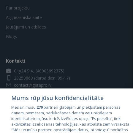
Par projektu
Atgriezeniskā saite
Jautājumi un atbildes
Blogs
Kontakti
City24 SIA, (40003692375)
28259069
(darba dien. 09-17)
contact@getapro.lv
Mums rūp jūsu konfidencialitāte
Mēs un mūsu
270
partneri glabājam un piekļūstam personas
datiem, piemēram, pārlūkošanas datiem vai unikālajiem
identifikatoriem jūsu ierīcē. Izvēloties opciju “Es piekrītu”, tiek
Valstis
aktivizētas izsekošanas tehnoloģijas, kas atbalsta zem virsraksta
Igaunija
“Mēs un mūsu partneri apstrādājam datus, lai sniegtu” norādītos