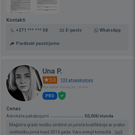
Kontakti
+371 *** *** 58
E-pasts
WhatsApp
Piedāvāt pasūtījumu
Una P.
5.0
·
133 atsauksmes
Bija vietnē: Pirms 2st. 14 min.
PRO
Cenas
Advokāta pakalpojumi
50,00€/stunda
Maģistra grāds tiesību zinātnē un jurista kvalifikācija ar praksi
civiltiesību jomā kopš 2014.gada. Varu sniegt konsultā...
lasīt