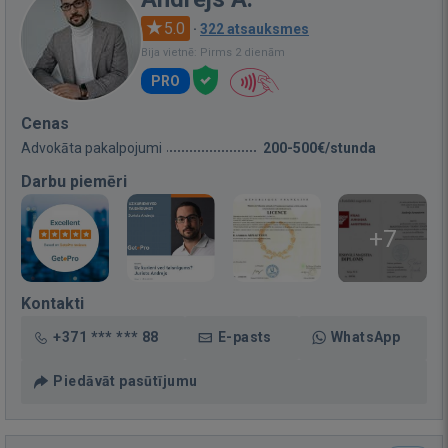
5.0
·
322 atsauksmes
Bija vietnē: Pirms 2 dienām
PRO
Cenas
Advokāta pakalpojumi
200-500€/stunda
Darbu piemēri
+7
Kontakti
+371 *** *** 88
E-pasts
WhatsApp
Piedāvāt pasūtījumu