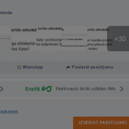
stunda
+30
WhatsApp
Piedāvāt pasūtījumu
Elektroauto ātrās uzlādes tīkls
tsauksmes
IZVEIDOT PASŪTĪJUMU