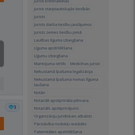
Juristi krimināllietās
Juristi starptautiskajās tiesībās
Jurists
Jurists darba tiesību jautājumos
Jurists zemes tiesību jomā
Laulības līguma izbeigšana
Līguma apstrīdēšana
Līgumu izbeigšana
Mantojuma strīds
Medicīnas juristi
Nekustamā īpašuma legalizācija
Nekustamā īpašuma nomas līguma
laušana
Notāri
Notariāli apstiprināta pilnvara
3
Notariāls apstiprinājums
Organizāciju juridiskais atbalsts
Pārstāvība nodokļu iestādēs
Paternitātes apstrīdēšana