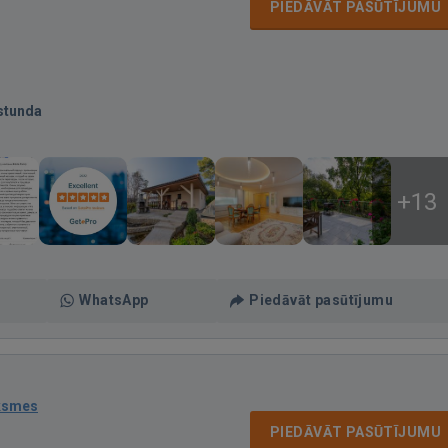
PIEDĀVĀT PASŪTĪJUMU
stunda
+13
WhatsApp
Piedāvāt pasūtījumu
ksmes
PIEDĀVĀT PASŪTĪJUMU