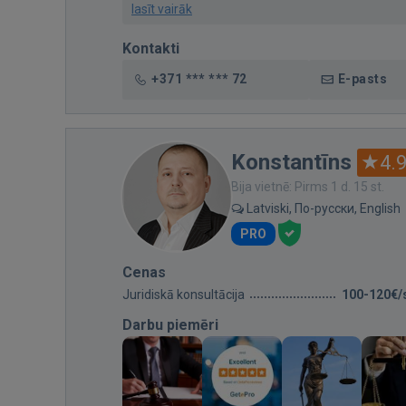
lasīt vairāk
Kontakti
+371 *** *** 72
E-pasts
Konstantīns
4.
Bija vietnē: Pirms 1 d. 15 st.
Latviski, По-русски, English
PRO
Cenas
Juridiskā konsultācija
100-120€/
Darbu piemēri