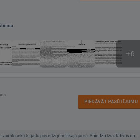
stunda
+6
mes
PIEDĀVĀT PASŪTĪJUMU
 vairāk nekā 5 gadu pieredzi juridiskajā jomā. Sniedzu kvalitatīvus un ...