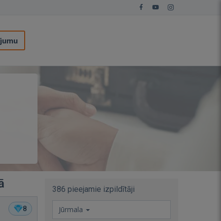
ījumu
ā
386 pieejamie izpildītāji
8
Jūrmala