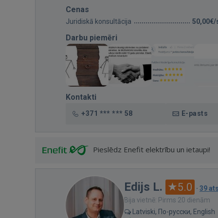
Cenas
Juridiskā konsultācija
50,00€/
Darbu piemēri
Kontakti
+371 *** *** 58
E-pasts
Pieslēdz Enefit elektrību un ietaupi!
Edijs L.
5.0
·
39 a
Bija vietnē: Pirms 20 dienām
Latviski, По-русски, English