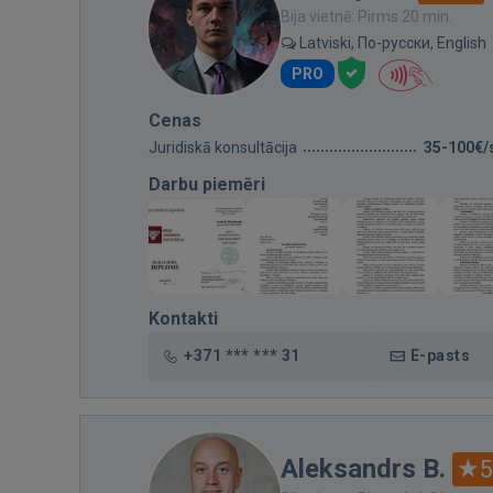
Bija vietnē: Pirms 20 min.
Latviski, По-русски, English
PRO
Cenas
Juridiskā konsultācija
35-100€/
Darbu piemēri
Kontakti
+371 *** *** 31
E-pasts
Aleksandrs B.
5