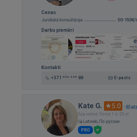
Cenas
Juridiskā konsultācija
50-150€/
Darbu piemēri
Kontakti
+371 *** *** 88
E-pasts
Kate G.
5.0
·
40 a
Bija vietnē: Pirms 1 d. 20 st.
Latviski, По-русски
PRO