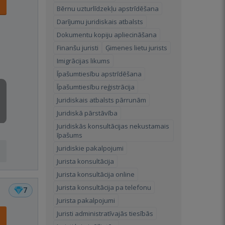
Bērnu uzturlīdzekļu apstrīdēšana
Darījumu juridiskais atbalsts
Dokumentu kopiju apliecināšana
Finanšu juristi
Ģimenes lietu jurists
Imigrācijas likums
Īpašumtiesību apstrīdēšana
Īpašumtiesību reģistrācija
Juridiskais atbalsts pārrunām
Juridiskā pārstāvība
Juridiskās konsultācijas nekustamais
īpašums
Juridiskie pakalpojumi
Jurista konsultācija
Jurista konsultācija online
Jurista konsultācija pa telefonu
7
Jurista pakalpojumi
Juristi administratīvajās tiesībās