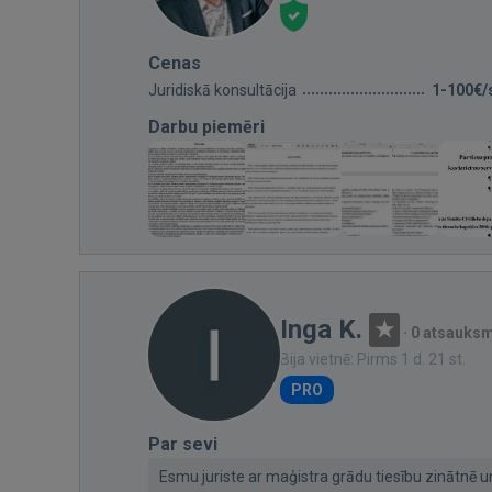
Cenas
Juridiskā konsultācija
1-100€/
Darbu piemēri
Inga K.
·
0 atsauks
Bija vietnē: Pirms 1 d. 21 st.
PRO
Par sevi
Esmu juriste ar maģistra grādu tiesību zinātnē un