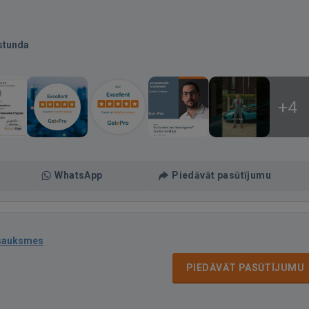
stunda
+4
WhatsApp
Piedāvāt pasūtījumu
tsauksmes
PIEDĀVĀT PASŪTĪJUMU