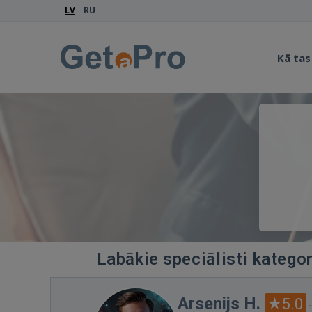
LV
RU
Kā tas
Labākie speciālisti katego
Arsenijs H.
5.0