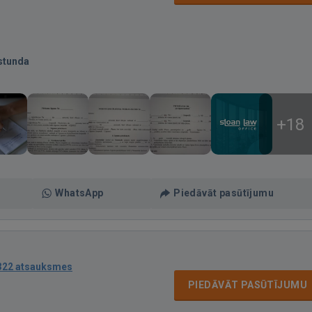
stunda
+18
WhatsApp
Piedāvāt pasūtījumu
322 atsauksmes
PIEDĀVĀT PASŪTĪJUMU