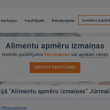
Izveidot pasūt
 darbojas
Pasūtījumi
Pakalpojumi
Alimentu apmēru izmaiņas
Izveido pasūtījumu
bez maksas
vai
apskati cenas
IZVEIDOT PASŪTĪJUMU
rijā "Alimentu apmēru izmaiņas" Jūrmal
·
188 atsauksmes