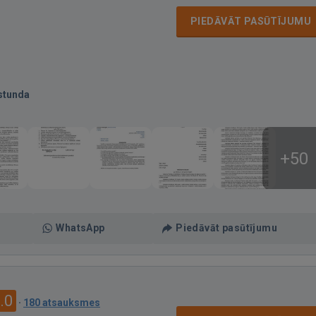
PIEDĀVĀT PASŪTĪJUMU
stunda
+50
WhatsApp
Piedāvāt pasūtījumu
.0
·
180 atsauksmes