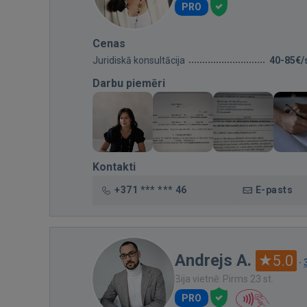
PRO
Cenas
Juridiskā konsultācija
40-85€/
Darbu piemēri
Kontakti
+371 *** *** 46
E-pasts
Andrejs A.
5.0
·
Bija vietnē: Pirms 23 st.
PRO