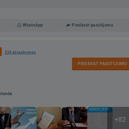
WhatsApp
Piedāvāt pasūtījumu
9
·
226 atsauksmes
PIEDĀVĀT PASŪTĪJUMU
stunda
+82