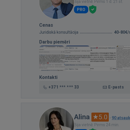
Bija vietnē: Pirms 1 d. 21 st.
PRO
Cenas
Juridiskā konsultācija
40-80€/
Darbu piemēri
Kontakti
+371 *** *** 33
E-pasts
Alina
5.0
·
90 atsau
Bija vietnē: Pirms 24 min.