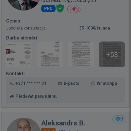
Latviski, По-русски, English
PRO
Cenas
Juridiskā konsultācija
35-100€/stunda
Darbu piemēri
+53
Kontakti
+371 *** *** 31
E-pasts
WhatsApp
Piedāvāt pasūtījumu
7
Aleksandrs B.