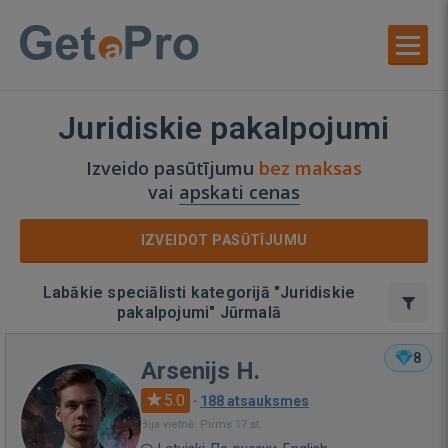
Juridiskie pakalpojumi
Izveido pasūtījumu
bez maksas
vai
apskati cenas
IZVEIDOT PASŪTĪJUMU
Labākie speciālisti kategorijā "Juridiskie
pakalpojumi" Jūrmalā
8
Arsenijs H.
5.0
·
188 atsauksmes
Bija vietnē: Pirms 17 st.