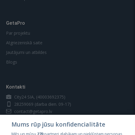
GetaPro
Par projektu
Atgriezeniskā saite
Jautājumi un atbildes
Blogs
Kontakti
City24 SIA, (40003692375)
28259069
(darba dien. 09-17)
contact@getapro.lv
Mums rūp jūsu konfidencialitāte
Mēs un mūsu
270
partneri glabājam un piekļūstam personas