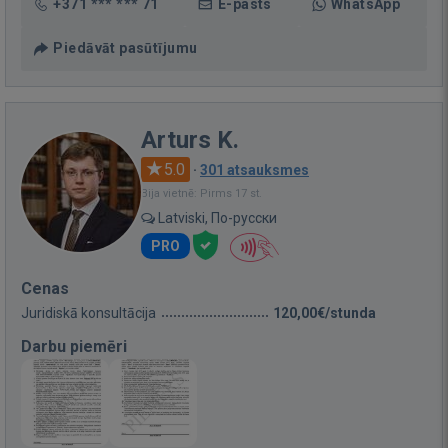
+371 *** *** 71
E-pasts
WhatsApp
Piedāvāt pasūtījumu
Arturs K.
5.0
·
301 atsauksmes
Bija vietnē: Pirms 17 st.
Latviski, По-русски
PRO
Cenas
Juridiskā konsultācija
120,00€/stunda
Darbu piemēri