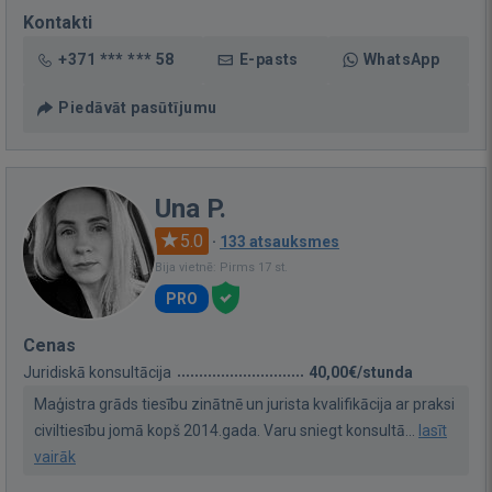
Kontakti
+371 *** *** 58
E-pasts
WhatsApp
Piedāvāt pasūtījumu
Una P.
5.0
·
133 atsauksmes
Bija vietnē: Pirms 17 st.
PRO
Cenas
Juridiskā konsultācija
40,00€/stunda
Maģistra grāds tiesību zinātnē un jurista kvalifikācija ar praksi
civiltiesību jomā kopš 2014.gada. Varu sniegt konsultā...
lasīt
vairāk