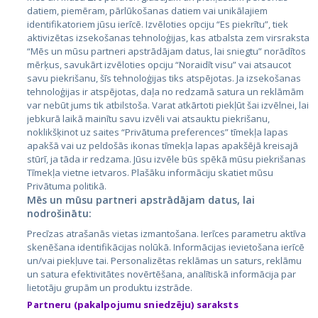
datiem, piemēram, pārlūkošanas datiem vai unikālajiem
identifikatoriem jūsu ierīcē. Izvēloties opciju “Es piekrītu”, tiek
Valstis
aktivizētas izsekošanas tehnoloģijas, kas atbalsta zem virsraksta
Igaunija
“Mēs un mūsu partneri apstrādājam datus, lai sniegtu” norādītos
mērķus, savukārt izvēloties opciju “Noraidīt visu” vai atsaucot
Latvija
savu piekrišanu, šīs tehnoloģijas tiks atspējotas. Ja izsekošanas
tehnoloģijas ir atspējotas, daļa no redzamā satura un reklāmām
Lietuva
var nebūt jums tik atbilstoša. Varat atkārtoti piekļūt šai izvēlnei, lai
jebkurā laikā mainītu savu izvēli vai atsauktu piekrišanu,
noklikšķinot uz saites “Privātuma preferences” tīmekļa lapas
apakšā vai uz peldošās ikonas tīmekļa lapas apakšējā kreisajā
stūrī, ja tāda ir redzama. Jūsu izvēle būs spēkā mūsu piekrišanas
Tīmekļa vietne ietvaros. Plašāku informāciju skatiet mūsu
Privātuma politikā.
Mēs un mūsu partneri apstrādājam datus, lai
nodrošinātu:
City24.lv
CVbankas.lt
Precīzas atrašanās vietas izmantošana. Ierīces parametru aktīva
City24.ee
Kainos.lt
skenēšana identifikācijas nolūkā. Informācijas ievietošana ierīcē
un/vai piekļuve tai. Personalizētas reklāmas un saturs, reklāmu
GetaPro.lv
Paslaugos.lt
un satura efektivitātes novērtēšana, analītiskā informācija par
GetaPro.ee
auto24.ee
lietotāju grupām un produktu izstrāde.
Skelbiu.lt
KV.ee
Partneru (pakalpojumu sniedzēju) saraksts
Autoplius.lt
Osta.ee