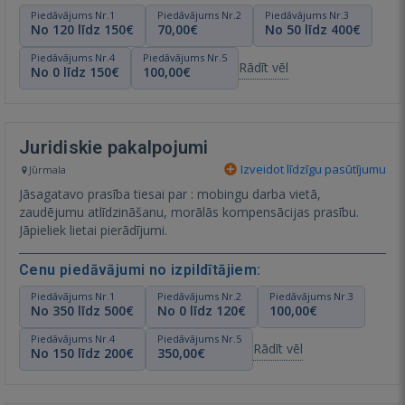
Piedāvājums Nr.1
Piedāvājums Nr.2
Piedāvājums Nr.3
No 120 līdz 150€
70,00€
No 50 līdz 400€
Piedāvājums Nr.4
Piedāvājums Nr.5
Rādīt vēl
No 0 līdz 150€
100,00€
Juridiskie pakalpojumi
Izveidot līdzīgu pasūtījumu
Jūrmala
Jāsagatavo prasība tiesai par : mobingu darba vietā,
zaudējumu atlīdzināšanu, morālās kompensācijas prasību.
Jāpieliek lietai pierādījumi.
Cenu piedāvājumi no izpildītājiem:
Piedāvājums Nr.1
Piedāvājums Nr.2
Piedāvājums Nr.3
No 350 līdz 500€
No 0 līdz 120€
100,00€
Piedāvājums Nr.4
Piedāvājums Nr.5
Rādīt vēl
No 150 līdz 200€
350,00€