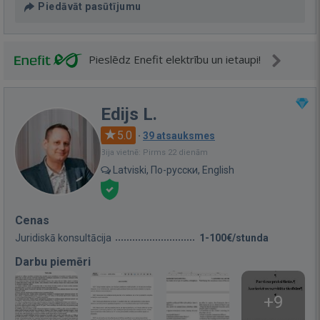
Piedāvāt pasūtījumu
Pieslēdz Enefit elektrību un ietaupi!
Edijs L.
5.0
·
39 atsauksmes
Bija vietnē: Pirms 22 dienām
Latviski, По-русски, English
Cenas
Juridiskā konsultācija
1-100€/stunda
Darbu piemēri
+9