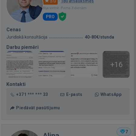
5.0
·
180 atsauksmes
Bija vietnē: Pirms 3 dienām
PRO
Cenas
Juridiskā konsultācija
40-80€/stunda
Darbu piemēri
+16
Kontakti
+371 *** *** 33
E-pasts
WhatsApp
Piedāvāt pasūtījumu
7
Alina