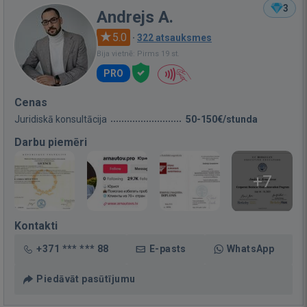
3
Andrejs A.
5.0
·
322 atsauksmes
Bija vietnē: Pirms 19 st.
PRO
Cenas
Juridiskā konsultācija
50-150€/stunda
Darbu piemēri
+7
Kontakti
+371 *** *** 88
E-pasts
WhatsApp
Piedāvāt pasūtījumu