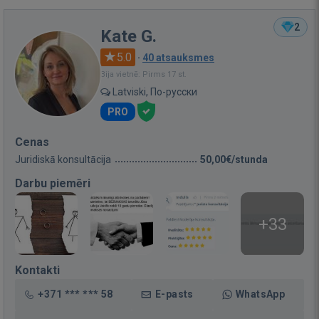
2
Kate G.
5.0
·
40 atsauksmes
Bija vietnē: Pirms 17 st.
Latviski, По-русски
PRO
Cenas
Juridiskā konsultācija
50,00€/stunda
Darbu piemēri
+33
Kontakti
+371 *** *** 58
E-pasts
WhatsApp