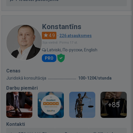
Konstantīns
4.9
·
226 atsauksmes
Bija vietnē: Pirms 17 st.
Latviski, По-русски, English
PRO
Cenas
Juridiskā konsultācija
100-120€/stunda
Darbu piemēri
+85
Kontakti