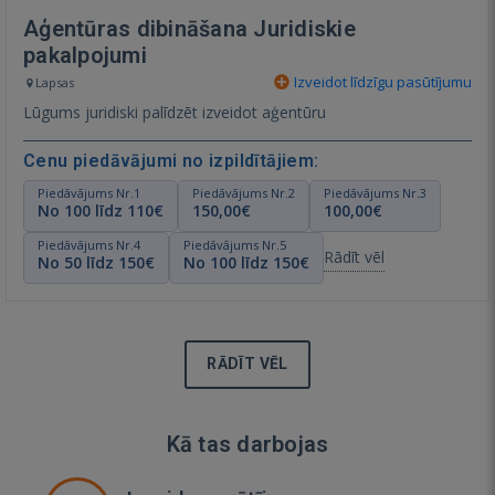
Aģentūras dibināšana Juridiskie
pakalpojumi
Izveidot līdzīgu pasūtījumu
Lapsas
Lūgums juridiski palīdzēt izveidot aģentūru
Cenu piedāvājumi no izpildītājiem:
Piedāvājums Nr.1
Piedāvājums Nr.2
Piedāvājums Nr.3
No 100 līdz 110€
150,00€
100,00€
Piedāvājums Nr.4
Piedāvājums Nr.5
Rādīt vēl
No 50 līdz 150€
No 100 līdz 150€
RĀDĪT VĒL
Kā tas darbojas