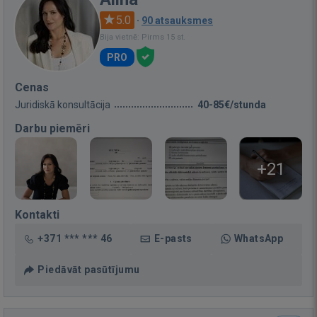
5.0
·
90 atsauksmes
Bija vietnē: Pirms 15 st.
PRO
Cenas
Juridiskā konsultācija
40-85€/stunda
Darbu piemēri
+21
Kontakti
+371 *** *** 46
E-pasts
WhatsApp
Piedāvāt pasūtījumu