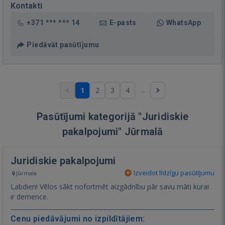
Kontakti
+371 *** *** 14
E-pasts
WhatsApp
Piedāvāt pasūtījumu
...
1
2
3
4
Pasūtījumi kategorijā "Juridiskie
pakalpojumi" Jūrmalā
Juridiskie pakalpojumi
Izveidot līdzīgu pasūtījumu
Jūrmala
Labdien! Vēlos sākt nofortmēt aizgādnību pār savu māti kurai
ir demence.
Cenu piedāvājumi no izpildītājiem: