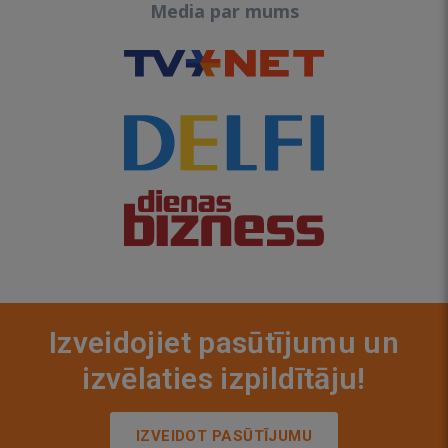
Media par mums
Izveidojiet pasūtījumu un
izvēlaties izpildītāju!
IZVEIDOT PASŪTĪJUMU