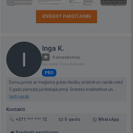
IZVEIDOT PASŪTĪJUMU
Inga K.
·
0 atsauksmes
Bija vietnē: Pirms 3 dienām
PRO
Esmu juriste ar maģistra grādu tiesību zinātnē un vairāk nekā
5 gadu pieredzi juridiskajā jomā. Sniedzu kvalitatīvus un ...
lasīt vairāk
Kontakti
+371 *** *** 72
E-pasts
WhatsApp
Piedāvāt pasūtījumu