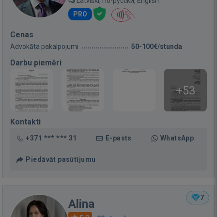
Latviski, По-русски, English
PRO
Cenas
Advokāta pakalpojumi
50-100€/stunda
Darbu piemēri
+53
Kontakti
+371 *** *** 31
E-pasts
WhatsApp
Piedāvāt pasūtījumu
7
Alina