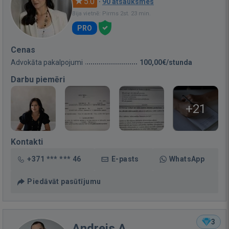
5.0
·
90 atsauksmes
Bija vietnē: Pirms 2st. 23 min.
PRO
Cenas
Advokāta pakalpojumi
100,00€/stunda
Darbu piemēri
+21
Kontakti
+371 *** *** 46
E-pasts
WhatsApp
Piedāvāt pasūtījumu
3
Andrejs A.