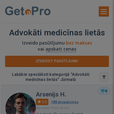
Advokāti medicīnas lietās
Izveido pasūtījumu
bez maksas
vai
apskati cenas
IZVEIDOT PASŪTĪJUMU
Labākie speciālisti kategorijā "Advokāti
medicīnas lietās" Jūrmalā
8
Arsenijs H.
5.0
·
188 atsauksmes
Bija vietnē: Pirms 29 min.