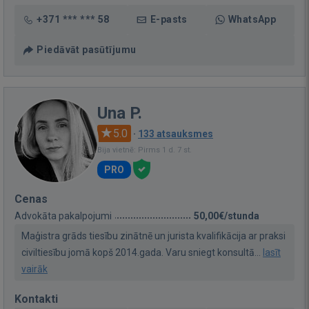
+371 *** *** 58
E-pasts
WhatsApp
Piedāvāt pasūtījumu
Una P.
5.0
·
133 atsauksmes
Bija vietnē: Pirms 1 d. 7 st.
PRO
Cenas
Advokāta pakalpojumi
50,00€/stunda
Maģistra grāds tiesību zinātnē un jurista kvalifikācija ar praksi
civiltiesību jomā kopš 2014.gada. Varu sniegt konsultā...
lasīt
vairāk
Kontakti