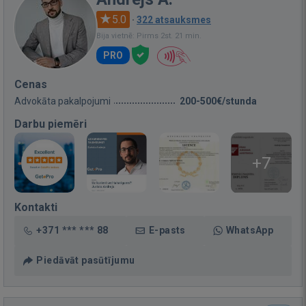
5.0
·
322 atsauksmes
Bija vietnē: Pirms 2st. 21 min.
PRO
Cenas
Advokāta pakalpojumi
200-500€/stunda
Darbu piemēri
+7
Kontakti
+371 *** *** 88
E-pasts
WhatsApp
Piedāvāt pasūtījumu