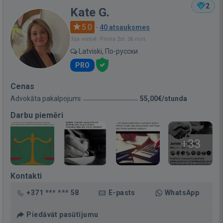
2
Kate G.
5.0
·
40 atsauksmes
Bija vietnē: Pirms 2st. 36 min.
Latviski, По-русски
PRO
Cenas
Advokāta pakalpojumi
55,00€/stunda
Darbu piemēri
+33
Kontakti
+371 *** *** 58
E-pasts
WhatsApp
Piedāvāt pasūtījumu