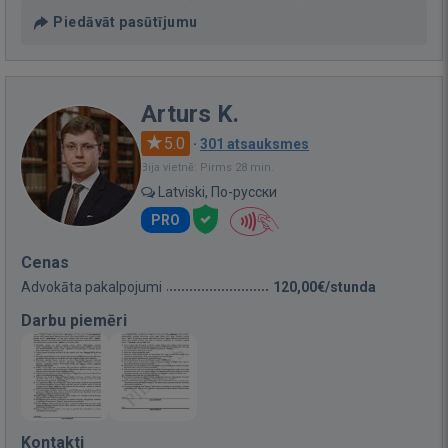
Piedāvāt pasūtījumu
Arturs K.
5.0
·
301 atsauksmes
Bija vietnē: Pirms 28 min.
Latviski, По-русски
PRO
Cenas
Advokāta pakalpojumi
120,00€/stunda
Darbu piemēri
Kontakti