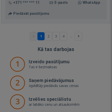
+371 *** *** 11
E-pasts
WhatsApp
Piedāvāt pasūtījumu
...
1
2
3
4
Kā tas darbojas
1
Izveido pasūtījumu
Tas ir bezmaksas
2
Saņem piedāvājumus
Izpildītāji piedāvās savas cenas
3
Izvēlies speciālistu
ar labāko cenu un atsauksmēm