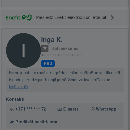
Pieslēdz Enefit elektrību un ietaupi!
Inga K.
·
0 atsauksmes
Bija vietnē: Pirms 3 dienām
PRO
Esmu juriste ar maģistra grādu tiesību zinātnē un vairāk nekā
5 gadu pieredzi juridiskajā jomā. Sniedzu kvalitatīvus un ...
lasīt vairāk
Kontakti
+371 *** *** 72
E-pasts
WhatsApp
Piedāvāt pasūtījumu