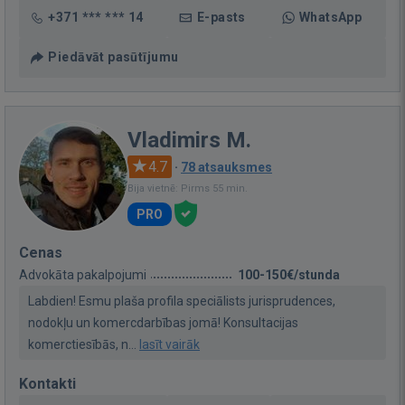
+371 *** *** 14
E-pasts
WhatsApp
Piedāvāt pasūtījumu
Vladimirs M.
4.7
·
78 atsauksmes
Bija vietnē: Pirms 55 min.
PRO
Cenas
Advokāta pakalpojumi
100-150€/stunda
Labdien! Esmu plaša profila speciālists jurisprudences,
nodokļu un komercdarbības jomā! Konsultacijas
komerctiesībās, n...
lasīt vairāk
Kontakti