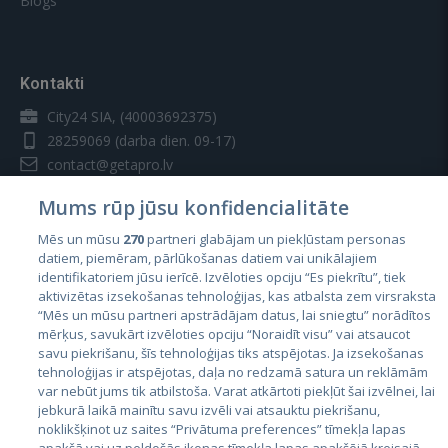
Blogs
Kontakti
City24 SIA, (40003692375)
28259069
(darba dien. 09-17)
contact@getapro.lv
Mums rūp jūsu konfidencialitāte
Mēs un mūsu
270
partneri glabājam un piekļūstam personas
datiem, piemēram, pārlūkošanas datiem vai unikālajiem
identifikatoriem jūsu ierīcē. Izvēloties opciju “Es piekrītu”, tiek
Valstis
aktivizētas izsekošanas tehnoloģijas, kas atbalsta zem virsraksta
Igaunija
“Mēs un mūsu partneri apstrādājam datus, lai sniegtu” norādītos
mērķus, savukārt izvēloties opciju “Noraidīt visu” vai atsaucot
Latvija
savu piekrišanu, šīs tehnoloģijas tiks atspējotas. Ja izsekošanas
tehnoloģijas ir atspējotas, daļa no redzamā satura un reklāmām
Lietuva
var nebūt jums tik atbilstoša. Varat atkārtoti piekļūt šai izvēlnei, lai
jebkurā laikā mainītu savu izvēli vai atsauktu piekrišanu,
noklikšķinot uz saites “Privātuma preferences” tīmekļa lapas