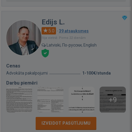
Edijs L.
5.0
·
39 atsauksmes
Bija vietnē: Pirms 22 dienām
Latviski, По-русски, English
Cenas
Advokāta pakalpojumi
1-100€/stunda
Darbu piemēri
+9
IZVEIDOT PASŪTĪJUMU