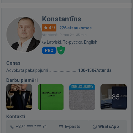
Konstantīns
4.9
·
226 atsauksmes
Bija vietnē: Pirms 2st. 35 min.
Latviski, По-русски, English
PRO
Cenas
Advokāta pakalpojumi
100-150€/stunda
Darbu piemēri
+85
Kontakti
+371 *** *** 71
E-pasts
WhatsApp