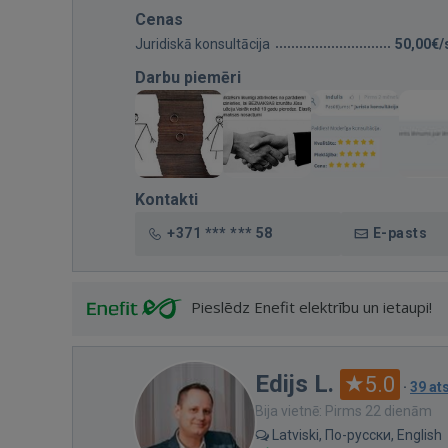
Cenas
Juridiskā konsultācija
50,00€/
Darbu piemēri
Kontakti
+371 *** *** 58
E-pasts
Pieslēdz Enefit elektrību un ietaupi!
Edijs L.
5.0
·
39 a
Bija vietnē: Pirms 22 dienām
Latviski, По-русски, English