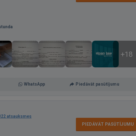
stunda
+18
WhatsApp
Piedāvāt pasūtījumu
322 atsauksmes
PIEDĀVĀT PASŪTĪJUMU