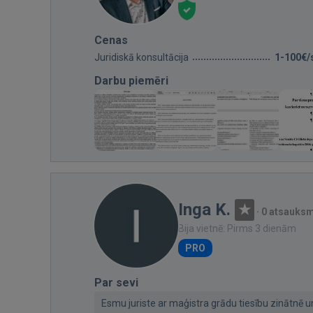
Cenas
Juridiskā konsultācija
1-100€/
Darbu piemēri
Inga K.
·
0 atsauks
Bija vietnē: Pirms 3 dienām
PRO
Par sevi
Esmu juriste ar maģistra grādu tiesību zinātnē un