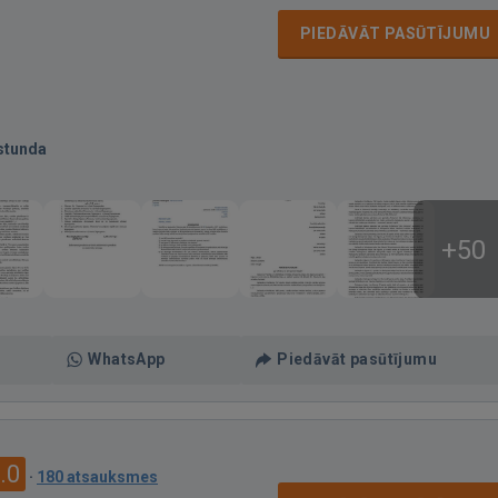
PIEDĀVĀT PASŪTĪJUMU
stunda
+50
WhatsApp
Piedāvāt pasūtījumu
.0
·
180 atsauksmes