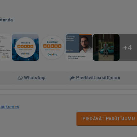
stunda
+4
WhatsApp
Piedāvāt pasūtījumu
tsauksmes
PIEDĀVĀT PASŪTĪJUMU