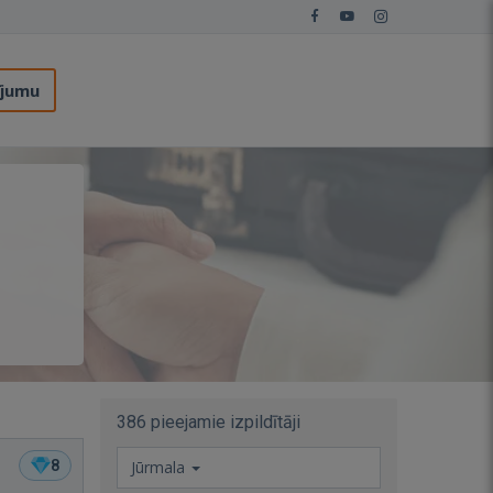
ījumu
386 pieejamie izpildītāji
8
Jūrmala