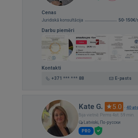
Cenas
Juridiskā konsultācija
50-150€/
Darbu piemēri
Kontakti
+371 *** *** 88
E-pasts
Kate G.
5.0
·
40 a
Bija vietnē: Pirms 4st. 59 min.
Latviski, По-русски
PRO