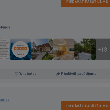
PIEDĀVĀT PASŪTĪJUMU
stunda
+13
WhatsApp
Piedāvāt pasūtījumu
ksmes
PIEDĀVĀT PASŪTĪJUMU