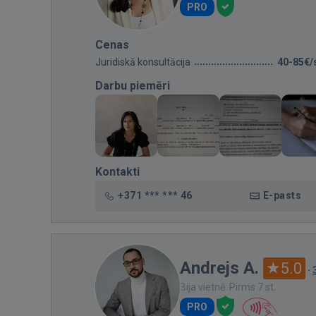
PRO
Cenas
Juridiskā konsultācija
40-85€/
Darbu piemēri
Kontakti
+371 *** *** 46
E-pasts
Andrejs A.
5.0
·
Bija vietnē: Pirms 7 st.
PRO