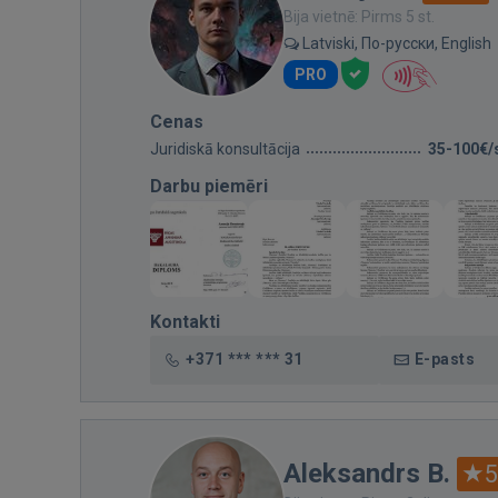
Bija vietnē: Pirms 5 st.
Latviski, По-русски, English
PRO
Cenas
Juridiskā konsultācija
35-100€/
Darbu piemēri
Kontakti
+371 *** *** 31
E-pasts
Aleksandrs B.
5