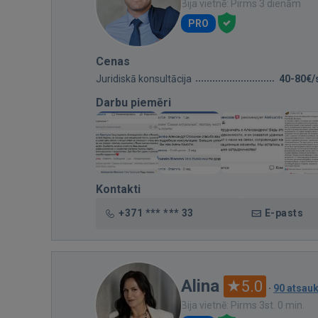
Bija vietnē: Pirms 3 dienām
PRO
Cenas
Juridiskā konsultācija
40-80€/
Darbu piemēri
Kontakti
+371 *** *** 33
E-pasts
Alina
5.0
·
90 atsau
Bija vietnē: Pirms 3st. 0 min.