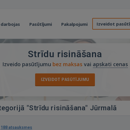
Izveidot pasūt
 darbojas
Pasūtījumi
Pakalpojumi
Strīdu risināšana
Izveido pasūtījumu
bez maksas
vai
apskati cenas
IZVEIDOT PASŪTĪJUMU
tegorijā "Strīdu risināšana" Jūrmalā
·
188 atsauksmes