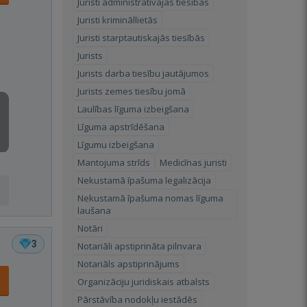
Juristi administratīvajās tiesībās
Juristi krimināllietās
Juristi starptautiskajās tiesībās
Jurists
Jurists darba tiesību jautājumos
Jurists zemes tiesību jomā
Laulības līguma izbeigšana
Līguma apstrīdēšana
Līgumu izbeigšana
Mantojuma strīds
Medicīnas juristi
Nekustamā īpašuma legalizācija
Nekustamā īpašuma nomas līguma
laušana
Notāri
3
Notariāli apstiprināta pilnvara
Notariāls apstiprinājums
Organizāciju juridiskais atbalsts
Pārstāvība nodokļu iestādēs