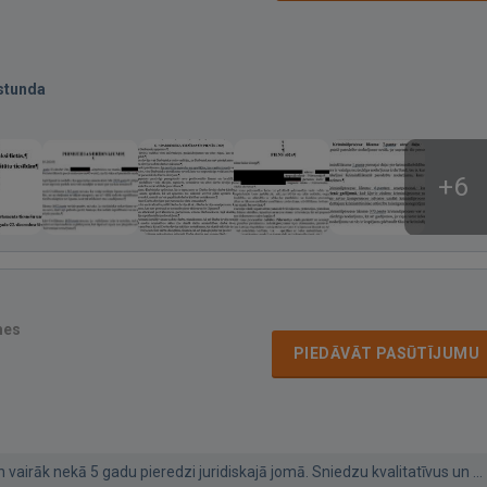
stunda
+6
mes
PIEDĀVĀT PASŪTĪJUMU
 vairāk nekā 5 gadu pieredzi juridiskajā jomā. Sniedzu kvalitatīvus un ...