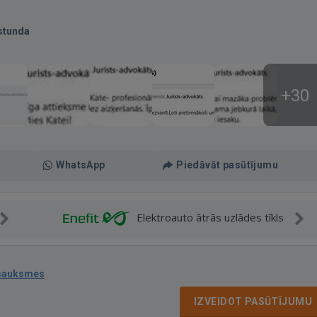
stunda
+30
WhatsApp
Piedāvāt pasūtījumu
Elektroauto ātrās uzlādes tīkls
tsauksmes
IZVEIDOT PASŪTĪJUMU