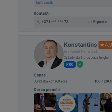
lasīt vairāk
Kontakti
+371 *** *** 72
E-pasts
Konstantīns
4.
Bija vietnē: Pirms 5 st.
Latviski, По-русски, English
PRO
Cenas
Juridiskā konsultācija
100-120€/
Darbu piemēri