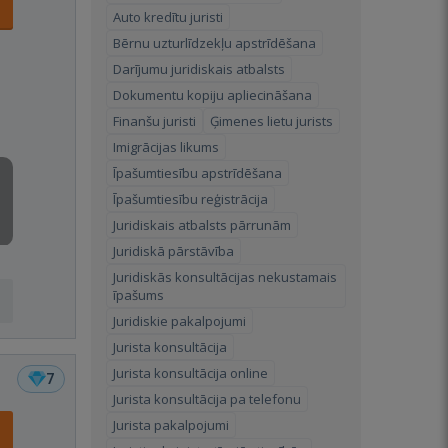
Auto kredītu juristi
Bērnu uzturlīdzekļu apstrīdēšana
Darījumu juridiskais atbalsts
Dokumentu kopiju apliecināšana
Finanšu juristi
Ģimenes lietu jurists
Imigrācijas likums
Īpašumtiesību apstrīdēšana
Īpašumtiesību reģistrācija
Juridiskais atbalsts pārrunām
Juridiskā pārstāvība
Juridiskās konsultācijas nekustamais
īpašums
Juridiskie pakalpojumi
Jurista konsultācija
Jurista konsultācija online
7
Jurista konsultācija pa telefonu
Jurista pakalpojumi