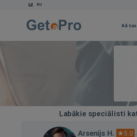
LV
RU
Kā tas
Labākie speciālisti ka
Arsenijs H.
5.0