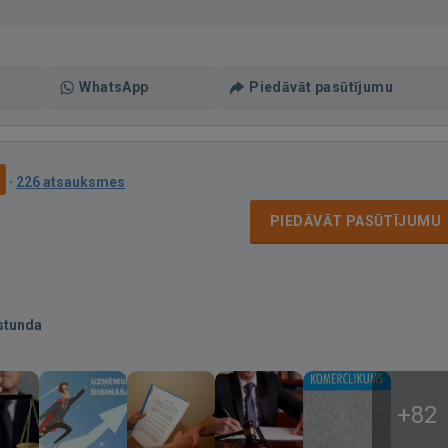
WhatsApp
Piedāvāt pasūtījumu
9
·
226 atsauksmes
PIEDĀVĀT PASŪTĪJUMU
stunda
+82