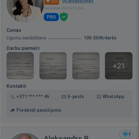
5.0
·
90 atsauksmes
Bija vietnē: Pirms 15 min.
PRO
Cenas
Līgumu sastādīšana
100-250€/darbs
Darbu piemēri
+21
Kontakti
+371 *** *** 46
E-pasts
WhatsApp
Piedāvāt pasūtījumu
7
Aleksandrs B.