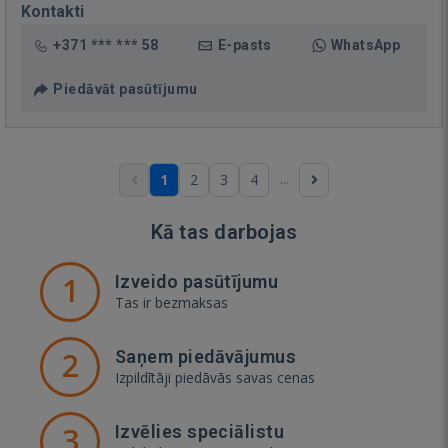
Kontakti
+371 *** *** 58
E-pasts
WhatsApp
Piedāvāt pasūtījumu
...
1
2
3
4
Kā tas darbojas
1
Izveido pasūtījumu
Tas ir bezmaksas
2
Saņem piedāvājumus
Izpildītāji piedāvās savas cenas
3
Izvēlies speciālistu