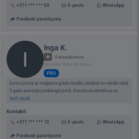
+371 *** *** 50
E-pasts
WhatsApp
Piedāvāt pasūtījumu
Inga K.
·
0 atsauksmes
Bija vietnē: Pirms 4st. 49 min.
PRO
Esmu juriste ar maģistra grādu tiesību zinātnē un vairāk nekā
5 gadu pieredzi juridiskajā jomā. Sniedzu kvalitatīvus un ...
lasīt vairāk
Kontakti
+371 *** *** 72
E-pasts
WhatsApp
Piedāvāt pasūtījumu