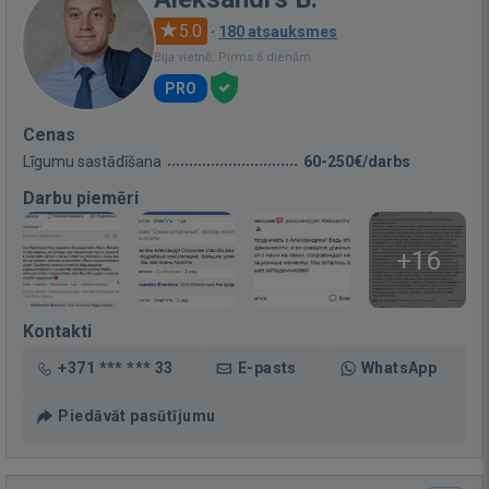
5.0
·
180 atsauksmes
Bija vietnē: Pirms 6 dienām
PRO
Cenas
Līgumu sastādīšana
60-250€/darbs
Darbu piemēri
+16
Kontakti
+371 *** *** 33
E-pasts
WhatsApp
Piedāvāt pasūtījumu