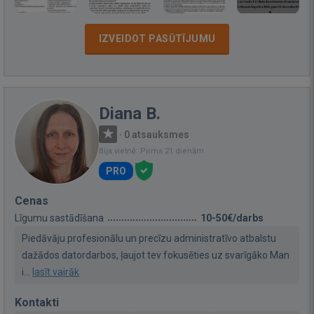
IZVEIDOT PASŪTĪJUMU
Diana B.
·
0 atsauksmes
Bija vietnē: Pirms 21 dienām
PRO
Cenas
Līgumu sastādīšana
10-50€/darbs
Piedāvāju profesionālu un precīzu administratīvo atbalstu
dažādos datordarbos, ļaujot tev fokusēties uz svarīgāko Man
i...
lasīt vairāk
Kontakti