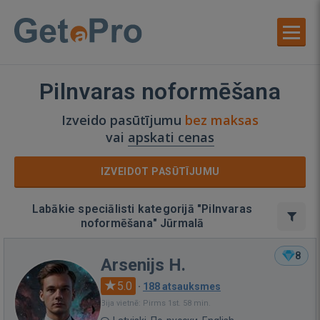
Pilnvaras noformēšana
Izveido pasūtījumu
bez maksas
vai
apskati cenas
IZVEIDOT PASŪTĪJUMU
Labākie speciālisti kategorijā "Pilnvaras
noformēšana" Jūrmalā
8
Arsenijs H.
5.0
·
188 atsauksmes
Bija vietnē: Pirms 1st. 58 min.