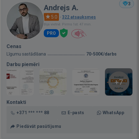
3
Andrejs A.
5.0
·
322 atsauksmes
Bija vietnē: Pirms 1st. 47 min.
PRO
Cenas
Līgumu sastādīšana
70-500€/darbs
Darbu piemēri
+7
Kontakti
+371 *** *** 88
E-pasts
WhatsApp
Piedāvāt pasūtījumu