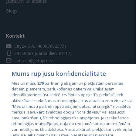
Jautājumi un atbildes
Blogs
Kontakti
City24 SIA, (40003692375)
28259069
(darba dien. 09-17)
contact@getapro.lv
Mums rūp jūsu konfidencialitāte
Mēs un mūsu
270
partneri glabājam un piekļūstam personas
datiem, piemēram, pārlūkošanas datiem vai unikālajiem
identifikatoriem jūsu ierīcē. Izvēloties opciju “Es piekrītu”, tiek
Valstis
aktivizētas izsekošanas tehnoloģijas, kas atbalsta zem virsraksta
Igaunija
“Mēs un mūsu partneri apstrādājam datus, lai sniegtu” norādītos
mērķus, savukārt izvēloties opciju “Noraidīt visu” vai atsaucot
Latvija
savu piekrišanu, šīs tehnoloģijas tiks atspējotas. Ja izsekošanas
tehnoloģijas ir atspējotas, daļa no redzamā satura un reklāmām
Lietuva
var nebūt jums tik atbilstoša. Varat atkārtoti piekļūt šai izvēlnei, lai
jebkurā laikā mainītu savu izvēli vai atsauktu piekrišanu,