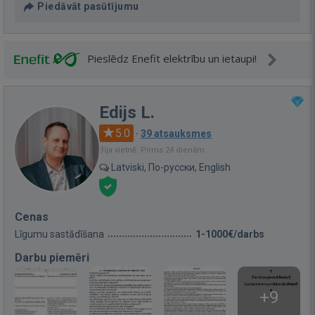
Piedāvāt pasūtījumu
Pieslēdz Enefit elektrību un ietaupi!
Edijs L.
5.0
·
39 atsauksmes
Bija vietnē: Pirms 24 dienām
Latviski, По-русски, English
Cenas
Līgumu sastādīšana
1-1000€/darbs
Darbu piemēri
+9