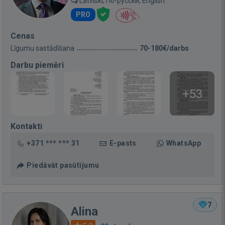
Latviski, По-русски, English
PRO
Cenas
Līgumu sastādīšana
70-180€/darbs
Darbu piemēri
+53
Kontakti
+371 *** *** 31
E-pasts
WhatsApp
Piedāvāt pasūtījumu
7
Alina