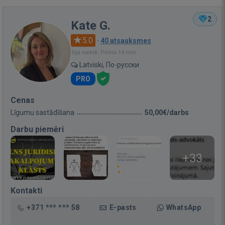
2
Kate G.
5.0
·
40 atsauksmes
Bija vietnē: Pirms 14 min.
Latviski, По-русски
PRO
Cenas
Līgumu sastādīšana
50,00€/darbs
Darbu piemēri
+33
Kontakti
+371 *** *** 58
E-pasts
WhatsApp