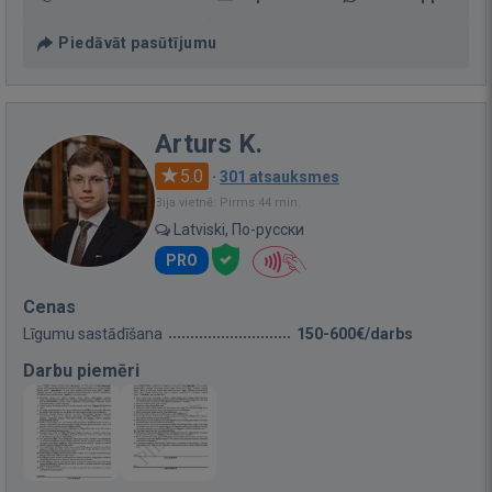
Piedāvāt pasūtījumu
Arturs K.
5.0
·
301 atsauksmes
Bija vietnē: Pirms 44 min.
Latviski, По-русски
PRO
Cenas
Līgumu sastādīšana
150-600€/darbs
Darbu piemēri