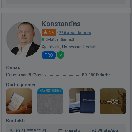
Konstantīns
4.9
·
226 atsauksmes
Šobrīd mājas lapā
Latviski, По-русски, English
PRO
Cenas
Līgumu sastādīšana
80-150€/darbs
Darbu piemēri
+85
Kontakti
+371 *** *** 71
E-pasts
WhatsApp