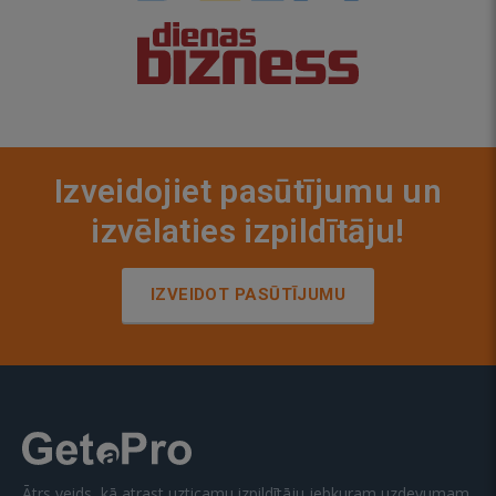
Izveidojiet pasūtījumu un
izvēlaties izpildītāju!
IZVEIDOT PASŪTĪJUMU
Ātrs veids, kā atrast uzticamu izpildītāju jebkuram uzdevumam.