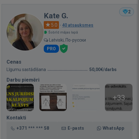
2
Kate G.
5.0
·
40 atsauksmes
Šobrīd mājas lapā
Latviski, По-русски
PRO
Cenas
Līgumu sastādīšana
50,00€/darbs
Darbu piemēri
+33
Kontakti
+371 *** *** 58
E-pasts
WhatsApp