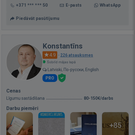
+371 *** *** 50
E-pasts
WhatsApp
Piedāvāt pasūtījumu
Konstantīns
4.9
·
226 atsauksmes
Šobrīd mājas lapā
Latviski, По-русски, English
PRO
Cenas
Līgumu sastādīšana
80-150€/darbs
Darbu piemēri
+85