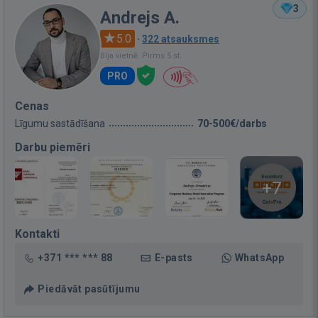
3
Andrejs A.
5.0
·
322 atsauksmes
Bija vietnē: Pirms 5 st.
PRO
Cenas
Līgumu sastādīšana
70-500€/darbs
Darbu piemēri
+7
Kontakti
+371 *** *** 88
E-pasts
WhatsApp
Piedāvāt pasūtījumu