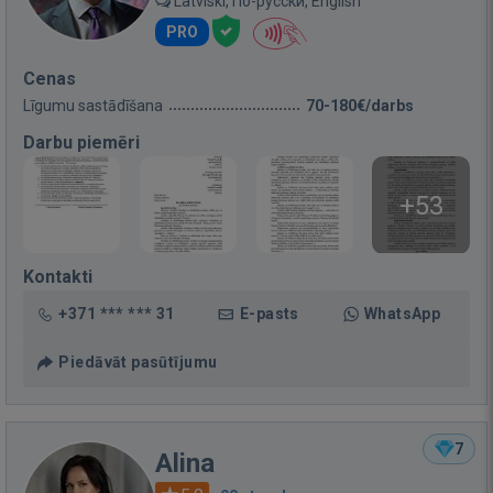
Latviski, По-русски, English
PRO
Cenas
Līgumu sastādīšana
70-180€/darbs
Darbu piemēri
+53
Kontakti
+371 *** *** 31
E-pasts
WhatsApp
Piedāvāt pasūtījumu
7
Alina