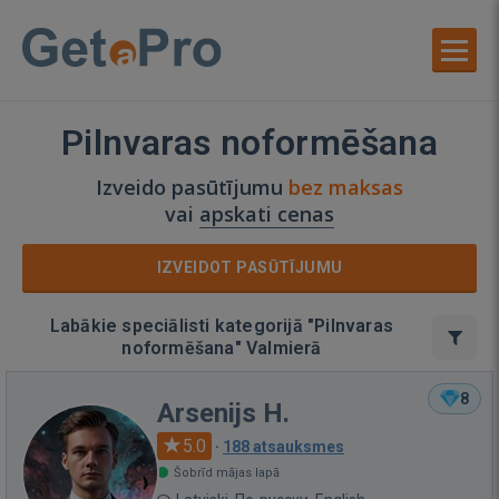
Pilnvaras noformēšana
Izveido pasūtījumu
bez maksas
vai
apskati cenas
IZVEIDOT PASŪTĪJUMU
Labākie speciālisti kategorijā "Pilnvaras
noformēšana" Valmierā
8
Arsenijs H.
5.0
·
188 atsauksmes
Šobrīd mājas lapā