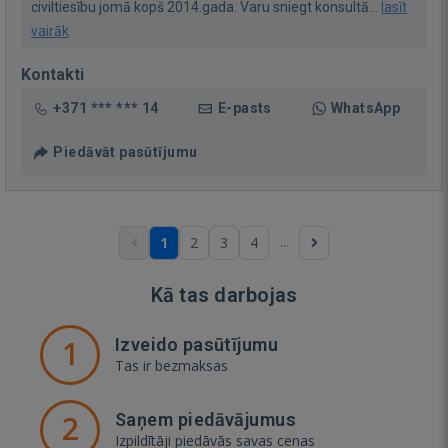
civiltiesību jomā kopš 2014.gada. Varu sniegt konsultā...
lasīt
vairāk
Kontakti
+371 *** *** 14
E-pasts
WhatsApp
Piedāvāt pasūtījumu
...
1
2
3
4
Kā tas darbojas
1
Izveido pasūtījumu
Tas ir bezmaksas
2
Saņem piedāvājumus
Izpildītāji piedāvās savas cenas