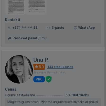
Kontakti
+371 *** *** 58
E-pasts
WhatsApp
Piedāvāt pasūtījumu
Una P.
5.0
·
133 atsauksmes
Bija vietnē: Pirms 1 d. 4 st.
PRO
Cenas
Līgumu sastādīšana
50-100€/darbs
Maģistra grāds tiesību zinātnē un jurista kvalifikācija ar praksi