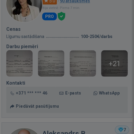
5.0
·
90 atsauksmes
Bija vietnē: Pirms 7 min.
PRO
Cenas
Līgumu sastādīšana
100-250€/darbs
Darbu piemēri
+21
Kontakti
+371 *** *** 46
E-pasts
WhatsApp
Piedāvāt pasūtījumu
7
Aleksandrs B.