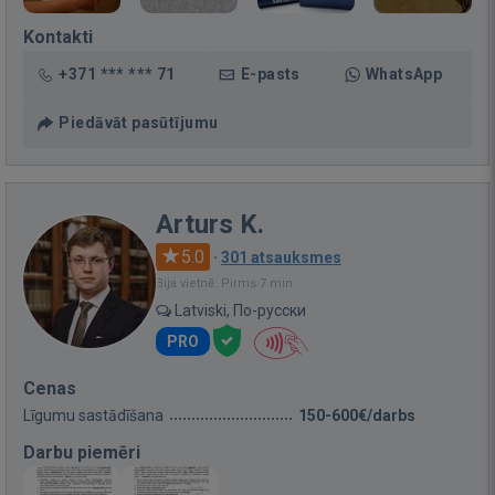
Kontakti
+371 *** *** 71
E-pasts
WhatsApp
Piedāvāt pasūtījumu
Arturs K.
5.0
·
301 atsauksmes
Bija vietnē: Pirms 7 min.
Latviski, По-русски
PRO
Cenas
Līgumu sastādīšana
150-600€/darbs
Darbu piemēri