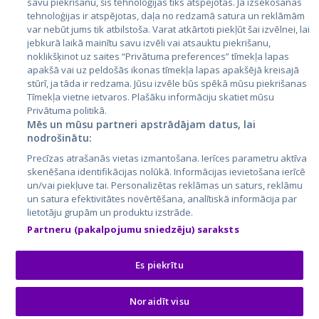
savu piekrišanu, šīs tehnoloģijas tiks atspējotas. Ja izsekošanas
tehnoloģijas ir atspējotas, daļa no redzamā satura un reklāmām
Lietuva
var nebūt jums tik atbilstoša. Varat atkārtoti piekļūt šai izvēlnei, lai
jebkurā laikā mainītu savu izvēli vai atsauktu piekrišanu,
noklikšķinot uz saites “Privātuma preferences” tīmekļa lapas
apakšā vai uz peldošās ikonas tīmekļa lapas apakšējā kreisajā
stūrī, ja tāda ir redzama. Jūsu izvēle būs spēkā mūsu piekrišanas
Tīmekļa vietne ietvaros. Plašāku informāciju skatiet mūsu
Privātuma politikā.
Mēs un mūsu partneri apstrādājam datus, lai
nodrošinātu:
City24.lv
CVbankas.lt
Precīzas atrašanās vietas izmantošana. Ierīces parametru aktīva
City24.ee
Kainos.lt
skenēšana identifikācijas nolūkā. Informācijas ievietošana ierīcē
un/vai piekļuve tai. Personalizētas reklāmas un saturs, reklāmu
GetaPro.lv
Paslaugos.lt
un satura efektivitātes novērtēšana, analītiskā informācija par
GetaPro.ee
auto24.ee
lietotāju grupām un produktu izstrāde.
Skelbiu.lt
KV.ee
Partneru (pakalpojumu sniedzēju) saraksts
Autoplius.lt
Osta.ee
Aruodas.lt
KuldneBörs.ee
Es piekrītu
Noraidīt visu