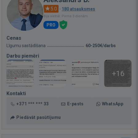
5.0
·
180 atsauksmes
Bija vietnē: Pirms 3 dienām
PRO
Cenas
Līgumu sastādīšana
60-250€/darbs
Darbu piemēri
+16
Kontakti
+371 *** *** 33
E-pasts
WhatsApp
Piedāvāt pasūtījumu