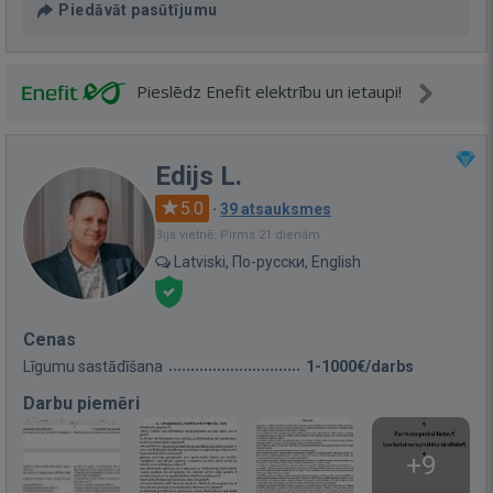
Piedāvāt pasūtījumu
Pieslēdz Enefit elektrību un ietaupi!
Edijs L.
5.0
·
39 atsauksmes
Bija vietnē: Pirms 21 dienām
Latviski, По-русски, English
Cenas
Līgumu sastādīšana
1-1000€/darbs
Darbu piemēri
+9