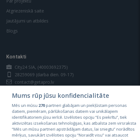
Par projektu
Atgriezeniskā saite
Jautājumi un atbildes
Blogs
Kontakti
City24 SIA, (40003692375)
28259069
(darba dien. 09-17)
contact@getapro.lv
Mums rūp jūsu konfidencialitāte
Mēs un mūsu
270
partneri glabājam un piekļūstam personas
datiem, piemēram, pārlūkošanas datiem vai unikālajiem
identifikatoriem jūsu ierīcē. Izvēloties opciju “Es piekrītu”, tiek
Valstis
aktivizētas izsekošanas tehnoloģijas, kas atbalsta zem virsraksta
Igaunija
“Mēs un mūsu partneri apstrādājam datus, lai sniegtu” norādītos
mērķus, savukārt izvēloties opciju “Noraidīt visu” vai atsaucot
Latvija