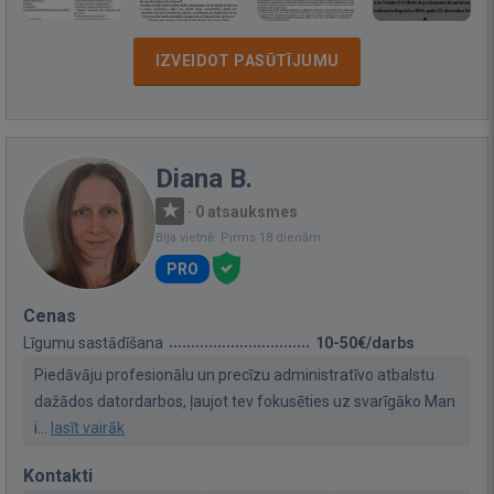
IZVEIDOT PASŪTĪJUMU
Diana B.
·
0 atsauksmes
Bija vietnē: Pirms 18 dienām
PRO
Cenas
Līgumu sastādīšana
10-50€/darbs
Piedāvāju profesionālu un precīzu administratīvo atbalstu
dažādos datordarbos, ļaujot tev fokusēties uz svarīgāko Man
i...
lasīt vairāk
Kontakti