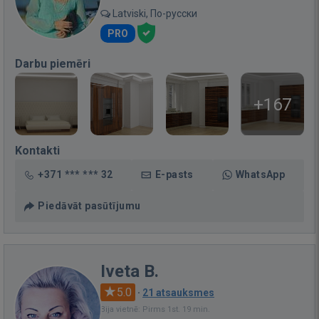
Latviski, По-русски
PRO
Darbu piemēri
+167
Kontakti
+371 *** *** 32
E-pasts
WhatsApp
Piedāvāt pasūtījumu
Iveta B.
5.0
·
21 atsauksmes
Bija vietnē: Pirms 1st. 19 min.