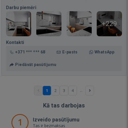
Darbu piemēri
+229
Kontakti
+371 *** *** 68
E-pasts
WhatsApp
Piedāvāt pasūtījumu
...
1
2
3
4
Kā tas darbojas
1
Izveido pasūtījumu
Tas ir bezmaksas