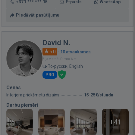
+371 *** *** 15
E-pasts
WhatsApp
Piedāvāt pasūtījumu
David N.
5.0
·
10 atsauksmes
Bija vietnē: Pirms 6 st.
По-русски, English
PRO
Cenas
Interjera priekšmetu dizains
15-25€/stunda
Darbu piemēri
+41