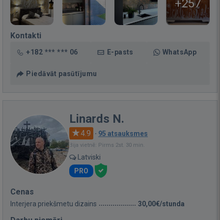
+257
Kontakti
+182 *** *** 06
E-pasts
WhatsApp
Piedāvāt pasūtījumu
Linards N.
4.9
·
95 atsauksmes
Bija vietnē: Pirms 2st. 30 min.
Latviski
PRO
Cenas
Interjera priekšmetu dizains
30,00€/stunda