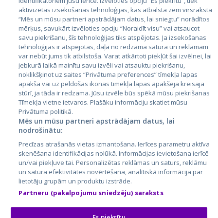
identifikatoriem jūsu ierīcē. Izvēloties opciju “Es piekrītu”, tiek
Valstis
aktivizētas izsekošanas tehnoloģijas, kas atbalsta zem virsraksta
Igaunija
“Mēs un mūsu partneri apstrādājam datus, lai sniegtu” norādītos
mērķus, savukārt izvēloties opciju “Noraidīt visu” vai atsaucot
Latvija
savu piekrišanu, šīs tehnoloģijas tiks atspējotas. Ja izsekošanas
tehnoloģijas ir atspējotas, daļa no redzamā satura un reklāmām
Lietuva
var nebūt jums tik atbilstoša. Varat atkārtoti piekļūt šai izvēlnei, lai
jebkurā laikā mainītu savu izvēli vai atsauktu piekrišanu,
noklikšķinot uz saites “Privātuma preferences” tīmekļa lapas
apakšā vai uz peldošās ikonas tīmekļa lapas apakšējā kreisajā
stūrī, ja tāda ir redzama. Jūsu izvēle būs spēkā mūsu piekrišanas
Tīmekļa vietne ietvaros. Plašāku informāciju skatiet mūsu
Privātuma politikā.
Mēs un mūsu partneri apstrādājam datus, lai
nodrošinātu:
City24.lv
CVbankas.lt
Precīzas atrašanās vietas izmantošana. Ierīces parametru aktīva
City24.ee
Kainos.lt
skenēšana identifikācijas nolūkā. Informācijas ievietošana ierīcē
un/vai piekļuve tai. Personalizētas reklāmas un saturs, reklāmu
GetaPro.lv
Paslaugos.lt
un satura efektivitātes novērtēšana, analītiskā informācija par
GetaPro.ee
auto24.ee
lietotāju grupām un produktu izstrāde.
Skelbiu.lt
KV.ee
Partneru (pakalpojumu sniedzēju) saraksts
Autoplius.lt
Osta.ee
Aruodas.lt
KuldneBörs.ee
Es piekrītu