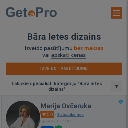
Bāra letes dizains
Izveido pasūtījumu
bez maksas
vai
apskati cenas
IZVEIDOT PASŪTĪJUMU
Labākie speciālisti kategorijā "Bāra letes
dizains"
Marija Ovčaruka
5.0
·
2 atsauksmes
Bija vietnē: Pirms 8 st.