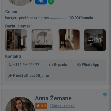
PRO
Cenas
Interjera priekšmetu dizains
100,00€/stunda
Darbu piemēri
+428
Kontakti
+371 *** *** 77
E-pasts
WhatsApp
Piedāvāt pasūtījumu
Anna Žemane
5.0
·
10 atsauksmes