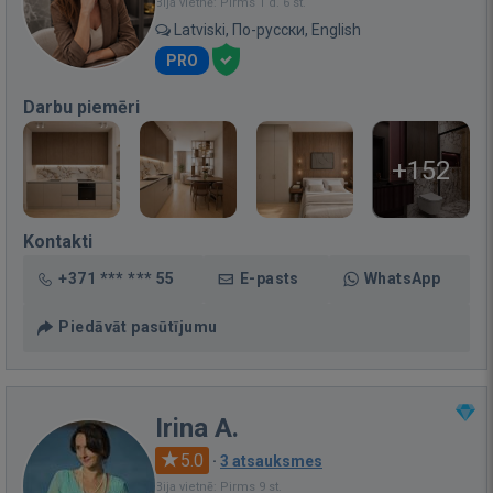
Bija vietnē: Pirms 1 d. 6 st.
Latviski, По-русски, English
PRO
Darbu piemēri
+152
Kontakti
+371 *** *** 55
E-pasts
WhatsApp
Piedāvāt pasūtījumu
Irina A.
5.0
·
3 atsauksmes
Bija vietnē: Pirms 9 st.