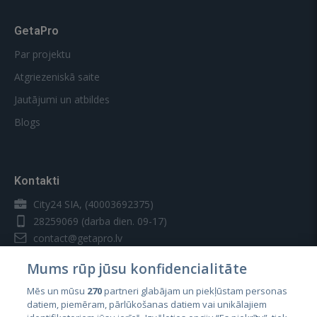
GetaPro
Par projektu
Atgriezeniskā saite
Jautājumi un atbildes
Blogs
Kontakti
City24 SIA, (40003692375)
28259069
(darba dien. 09-17)
contact@getapro.lv
Mums rūp jūsu konfidencialitāte
Mēs un mūsu
270
partneri glabājam un piekļūstam personas
datiem, piemēram, pārlūkošanas datiem vai unikālajiem