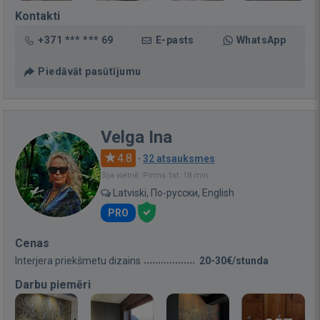
Kontakti
+371 *** *** 69
E-pasts
WhatsApp
Piedāvāt pasūtījumu
Velga Ina
4.8
·
32 atsauksmes
Bija vietnē: Pirms 1st. 18 min.
Latviski, По-русски, English
PRO
Cenas
Interjera priekšmetu dizains
20-30€/stunda
Darbu piemēri