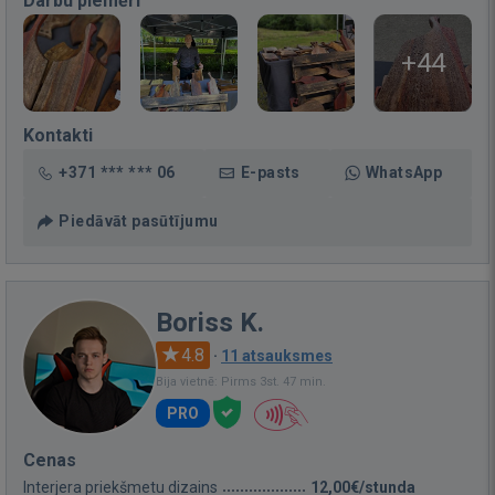
Darbu piemēri
+44
Kontakti
+371 *** *** 06
E-pasts
WhatsApp
Piedāvāt pasūtījumu
Boriss K.
4.8
·
11 atsauksmes
Bija vietnē: Pirms 3st. 47 min.
PRO
Cenas
Interjera priekšmetu dizains
12,00€/stunda