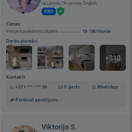
Latviski, По-русски, English
PRO
Cenas
Interjera priekšmetu dizains
10-18€/stunda
Darbu piemēri
+310
Kontakti
+371 *** *** 96
E-pasts
WhatsApp
Piedāvāt pasūtījumu
Viktorija S.