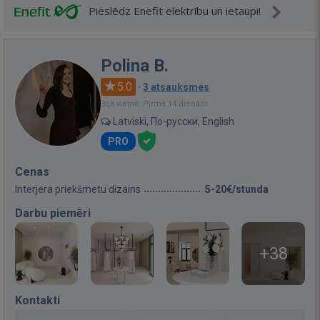
Pieslēdz Enefit elektrību un ietaupi!
Polina B.
5.0
·
3 atsauksmes
Bija vietnē: Pirms 14 dienām
Latviski, По-русски, English
PRO
Cenas
Interjera priekšmetu dizains
5-20€/stunda
Darbu piemēri
+38
Kontakti