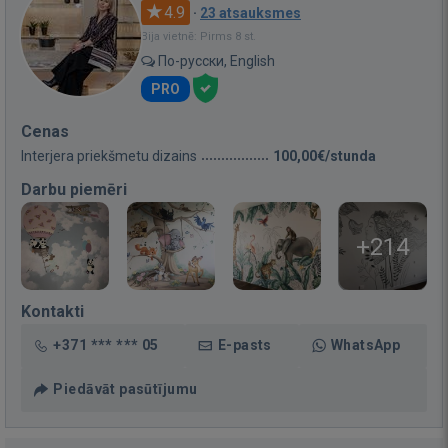
4.9
·
23 atsauksmes
Bija vietnē: Pirms 8 st.
По-русски, English
PRO
Cenas
Interjera priekšmetu dizains
100,00€/stunda
Darbu piemēri
+214
Kontakti
+371 *** *** 05
E-pasts
WhatsApp
Piedāvāt pasūtījumu