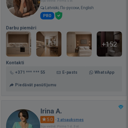
Bija vietnē: Pirms 5 st.
Latviski, По-русски, English
PRO
Darbu piemēri
+152
Kontakti
+371 *** *** 55
E-pasts
WhatsApp
Piedāvāt pasūtījumu
Irina A.
5.0
·
3 atsauksmes
Bija vietnē: Pirms 1 d. 3 st.