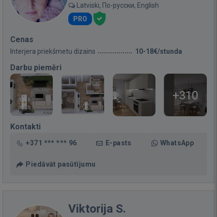
Latviski, По-русски, English
PRO
Cenas
Interjera priekšmetu dizains
10-18€/stunda
Darbu piemēri
+310
Kontakti
+371 *** *** 96
E-pasts
WhatsApp
Piedāvāt pasūtījumu
Viktorija S.