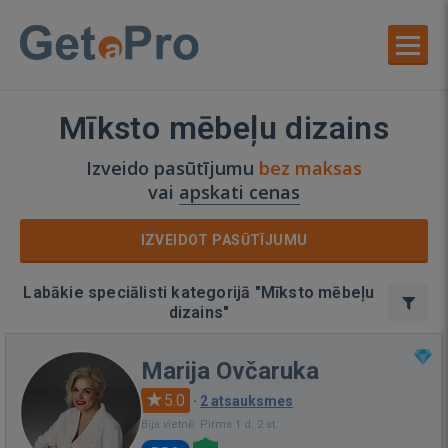
Mīksto mēbeļu dizains
Izveido pasūtījumu
bez maksas
vai
apskati cenas
IZVEIDOT PASŪTĪJUMU
Labākie speciālisti kategorijā "Mīksto mēbeļu
dizains"
Marija Ovčaruka
5.0
·
2 atsauksmes
Bija vietnē: Pirms 1 d. 2 st.