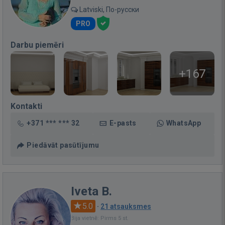
Latviski, По-русски
PRO
Darbu piemēri
+167
Kontakti
+371 *** *** 32
E-pasts
WhatsApp
Piedāvāt pasūtījumu
Iveta B.
5.0
·
21 atsauksmes
Bija vietnē: Pirms 5 st.