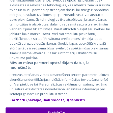
identifikatoriem jūsu ierīcē. Izvēloties opciju “Es piekrītu”, tiek
Valstis
aktivizētas izsekošanas tehnoloģijas, kas atbalsta zem virsraksta
Igaunija
“Mēs un mūsu partneri apstrādājam datus, lai sniegtu” norādītos
mērķus, savukārt izvēloties opciju “Noraidīt visu” vai atsaucot
Latvija
savu piekrišanu, šīs tehnoloģijas tiks atspējotas. Ja izsekošanas
tehnoloģijas ir atspējotas, daļa no redzamā satura un reklāmām
Lietuva
var nebūt jums tik atbilstoša. Varat atkārtoti piekļūt šai izvēlnei, lai
jebkurā laikā mainītu savu izvēli vai atsauktu piekrišanu,
noklikšķinot uz saites “Privātuma preferences” tīmekļa lapas
apakšā vai uz peldošās ikonas tīmekļa lapas apakšējā kreisajā
stūrī, ja tāda ir redzama. Jūsu izvēle būs spēkā mūsu piekrišanas
Tīmekļa vietne ietvaros. Plašāku informāciju skatiet mūsu
Privātuma politikā.
Mēs un mūsu partneri apstrādājam datus, lai
nodrošinātu:
City24.lv
CVbankas.lt
Precīzas atrašanās vietas izmantošana. Ierīces parametru aktīva
City24.ee
Kainos.lt
skenēšana identifikācijas nolūkā. Informācijas ievietošana ierīcē
un/vai piekļuve tai. Personalizētas reklāmas un saturs, reklāmu
GetaPro.lv
Paslaugos.lt
un satura efektivitātes novērtēšana, analītiskā informācija par
GetaPro.ee
auto24.ee
lietotāju grupām un produktu izstrāde.
Skelbiu.lt
KV.ee
Partneru (pakalpojumu sniedzēju) saraksts
Autoplius.lt
Osta.ee
Aruodas.lt
KuldneBörs.ee
Es piekrītu