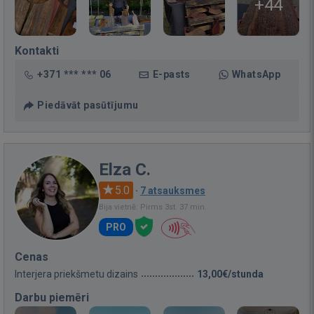
+44
Kontakti
+371 *** *** 06
E-pasts
WhatsApp
Piedāvāt pasūtījumu
Elza C.
5.0
·
7 atsauksmes
Bija vietnē: Pirms 3st. 37 min.
PRO
Cenas
Interjera priekšmetu dizains
13,00€/stunda
Darbu piemēri