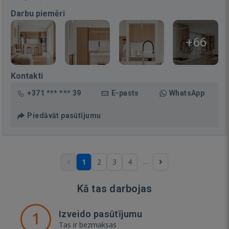
Darbu piemēri
+66
Kontakti
+371 *** *** 39
E-pasts
WhatsApp
Piedāvāt pasūtījumu
...
1
2
3
4
Kā tas darbojas
1
Izveido pasūtījumu
Tas ir bezmaksas