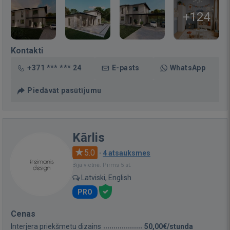
+124
Kontakti
+371 *** *** 24
E-pasts
WhatsApp
Piedāvāt pasūtījumu
Kārlis
5.0
·
4 atsauksmes
Bija vietnē: Pirms 5 st.
Latviski, English
PRO
Cenas
Interjera priekšmetu dizains
50,00€/stunda