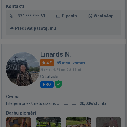
Kontakti
+371 *** *** 69
E-pasts
WhatsApp
Piedāvāt pasūtījumu
Linards N.
4.9
·
95 atsauksmes
Bija vietnē: Pirms 3st. 12 min.
Latviski
PRO
Cenas
Interjera priekšmetu dizains
30,00€/stunda
Darbu piemēri