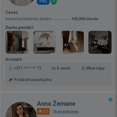
PRO
Cenas
Interjera priekšmetu dizains
100,00€/stunda
Darbu piemēri
+428
Kontakti
+371 *** *** 77
E-pasts
WhatsApp
Piedāvāt pasūtījumu
Anna Žemane
5.0
·
10 atsauksmes