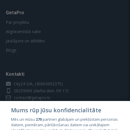
GetaPro
Par projektu
Atgriezeniskā saite
Jautājumi un atbildes
Blogs
Kontakti
City24 SIA, (40003692375)
28259069
(darba dien. 09-17)
contact@getapro.lv
Mums rūp jūsu konfidencialitāte
Mēs un mūsu
270
partneri glabājam un piekļūstam personas
datiem, piemēram, pārlūkošanas datiem vai unikālajiem