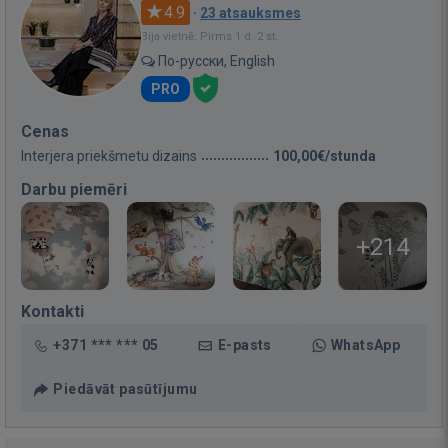
4.9
·
23 atsauksmes
Bija vietnē: Pirms 1 d. 2 st.
По-русски, English
PRO
Cenas
Interjera priekšmetu dizains
100,00€/stunda
Darbu piemēri
+214
Kontakti
+371 *** *** 05
E-pasts
WhatsApp
Piedāvāt pasūtījumu