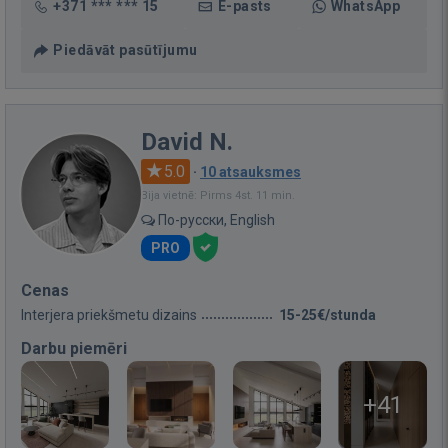
+371 *** *** 15
E-pasts
WhatsApp
Piedāvāt pasūtījumu
David N.
5.0
·
10 atsauksmes
Bija vietnē: Pirms 4st. 11 min.
По-русски, English
PRO
Cenas
Interjera priekšmetu dizains
15-25€/stunda
Darbu piemēri
+41