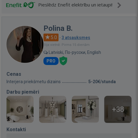
Pieslēdz Enefit elektrību un ietaupi!
Polina B.
5.0
·
3 atsauksmes
Bija vietnē: Pirms 15 dienām
Latviski, По-русски, English
PRO
Cenas
Interjera priekšmetu dizains
5-20€/stunda
Darbu piemēri
+38
Kontakti