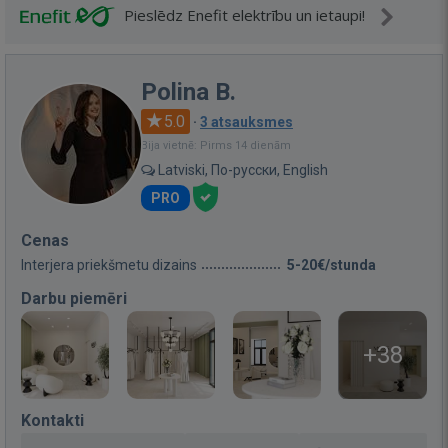
Pieslēdz Enefit elektrību un ietaupi!
Polina B.
5.0
·
3 atsauksmes
Bija vietnē: Pirms 14 dienām
Latviski, По-русски, English
PRO
Cenas
Interjera priekšmetu dizains
5-20€/stunda
Darbu piemēri
+38
Kontakti