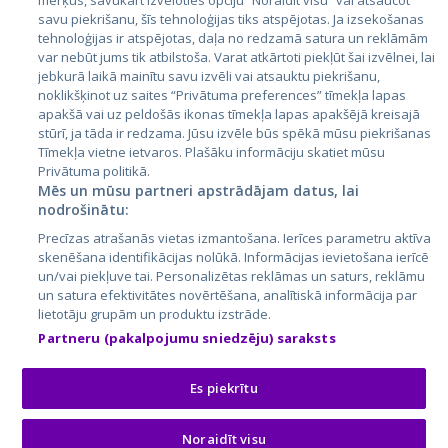
mērķus, savukārt izvēloties opciju “Noraidīt visu” vai atsaucot
Latvija
savu piekrišanu, šīs tehnoloģijas tiks atspējotas. Ja izsekošanas
tehnoloģijas ir atspējotas, daļa no redzamā satura un reklāmām
Lietuva
var nebūt jums tik atbilstoša. Varat atkārtoti piekļūt šai izvēlnei, lai
jebkurā laikā mainītu savu izvēli vai atsauktu piekrišanu,
noklikšķinot uz saites “Privātuma preferences” tīmekļa lapas
apakšā vai uz peldošās ikonas tīmekļa lapas apakšējā kreisajā
stūrī, ja tāda ir redzama. Jūsu izvēle būs spēkā mūsu piekrišanas
Tīmekļa vietne ietvaros. Plašāku informāciju skatiet mūsu
Privātuma politikā.
Mēs un mūsu partneri apstrādājam datus, lai
nodrošinātu:
City24.lv
CVbankas.lt
Precīzas atrašanās vietas izmantošana. Ierīces parametru aktīva
City24.ee
Kainos.lt
skenēšana identifikācijas nolūkā. Informācijas ievietošana ierīcē
un/vai piekļuve tai. Personalizētas reklāmas un saturs, reklāmu
GetaPro.lv
Paslaugos.lt
un satura efektivitātes novērtēšana, analītiskā informācija par
GetaPro.ee
auto24.ee
lietotāju grupām un produktu izstrāde.
Skelbiu.lt
KV.ee
Partneru (pakalpojumu sniedzēju) saraksts
Autoplius.lt
Osta.ee
Aruodas.lt
KuldneBörs.ee
Es piekrītu
Noraidīt visu