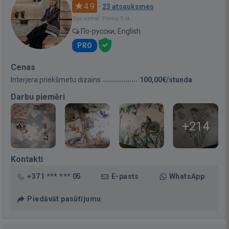
4.9
·
23 atsauksmes
Bija vietnē: Pirms 5 st.
По-русски, English
PRO
Cenas
Interjera priekšmetu dizains
100,00€/stunda
Darbu piemēri
+214
Kontakti
+371 *** *** 05
E-pasts
WhatsApp
Piedāvāt pasūtījumu