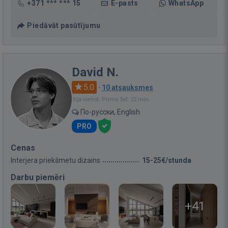
+371 *** *** 15
E-pasts
WhatsApp
Piedāvāt pasūtījumu
David N.
5.0
·
10 atsauksmes
Bija vietnē: Pirms 3st. 22 min.
По-русски, English
PRO
Cenas
Interjera priekšmetu dizains
15-25€/stunda
Darbu piemēri
+41