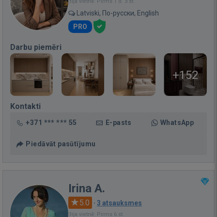
Bija vietnē: Pirms 1 d. 3 st.
Latviski, По-русски, English
PRO
Darbu piemēri
+152
Kontakti
+371 *** *** 55
E-pasts
WhatsApp
Piedāvāt pasūtījumu
Irina A.
5.0
·
3 atsauksmes
Bija vietnē: Pirms 6 st.