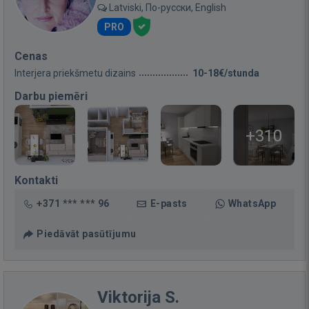
Latviski, По-русски, English
PRO
Cenas
Interjera priekšmetu dizains
10-18€/stunda
Darbu piemēri
+310
Kontakti
+371 *** *** 96
E-pasts
WhatsApp
Piedāvāt pasūtījumu
Viktorija S.