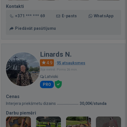
Kontakti
+371 *** *** 69
E-pasts
WhatsApp
Piedāvāt pasūtījumu
Linards N.
4.9
·
95 atsauksmes
Bija vietnē: Pirms 26 min.
Latviski
PRO
Cenas
Interjera priekšmetu dizains
30,00€/stunda
Darbu piemēri