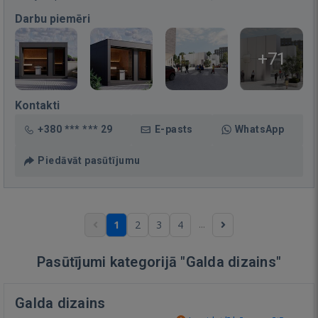
Darbu piemēri
+71
Kontakti
+380 *** *** 29
E-pasts
WhatsApp
Piedāvāt pasūtījumu
...
1
2
3
4
Pasūtījumi kategorijā "Galda dizains"
Galda dizains