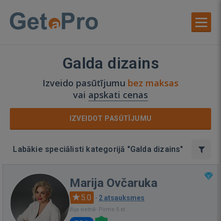
Galda dizains
Izveido pasūtījumu
bez maksas
vai
apskati cenas
IZVEIDOT PASŪTĪJUMU
Labākie speciālisti kategorijā "Galda dizains"
Marija Ovčaruka
5.0
·
2 atsauksmes
Bija vietnē: Pirms 5 st.