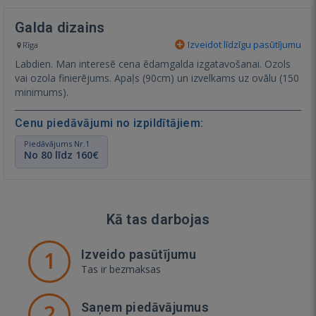
Galda dizains
Izveidot līdzīgu pasūtījumu
Rīga
Labdien. Man interesē cena ēdamgalda izgatavošanai. Ozols
vai ozola finierējums. Apaļs (90cm) un izvelkams uz ovālu (150
minimums).
Cenu piedāvājumi no izpildītājiem:
Piedāvājums Nr.1
No 80 līdz 160€
Kā tas darbojas
1
Izveido pasūtījumu
Tas ir bezmaksas
2
Saņem piedāvājumus