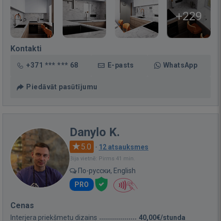
+229
Kontakti
+371 *** *** 68
E-pasts
WhatsApp
Piedāvāt pasūtījumu
Danylo K.
5.0
·
12 atsauksmes
Bija vietnē: Pirms 41 min.
По-русски, English
PRO
Cenas
Interjera priekšmetu dizains
40,00€/stunda