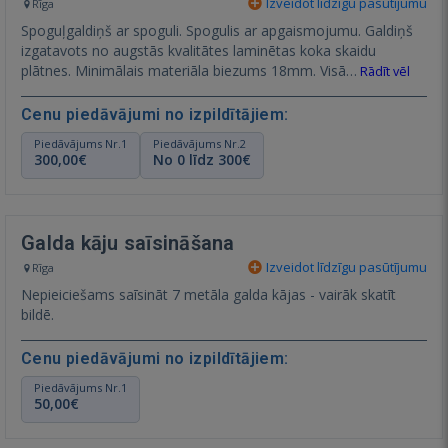
Izveidot līdzīgu pasūtījumu
Rīga
Spoguļgaldiņš ar spoguli. Spogulis ar apgaismojumu. Galdiņš
izgatavots no augstās kvalitātes laminētas koka skaidu
plātnes. Minimālais materiāla biezums 18mm. Visā…
Rādīt vēl
Cenu piedāvājumi no izpildītājiem:
Piedāvājums Nr.1
Piedāvājums Nr.2
300,00€
No 0 līdz 300€
Galda kāju saīsināšana
Izveidot līdzīgu pasūtījumu
Rīga
Nepieiciešams saīsināt 7 metāla galda kājas - vairāk skatīt
bildē.
Cenu piedāvājumi no izpildītājiem:
Piedāvājums Nr.1
50,00€