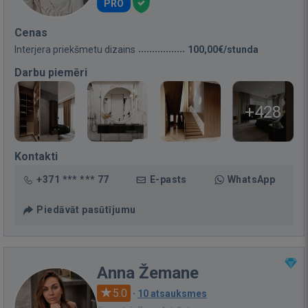
PRO
Cenas
Interjera priekšmetu dizains
100,00€/stunda
Darbu piemēri
+428
Kontakti
+371 *** *** 77
E-pasts
WhatsApp
Piedāvāt pasūtījumu
Anna Žemane
5.0
·
10 atsauksmes