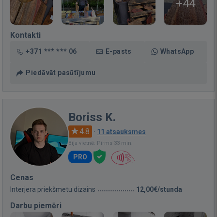
+44
Kontakti
+371 *** *** 06
E-pasts
WhatsApp
Piedāvāt pasūtījumu
Boriss K.
4.8
·
11 atsauksmes
Bija vietnē: Pirms 33 min.
PRO
Cenas
Interjera priekšmetu dizains
12,00€/stunda
Darbu piemēri