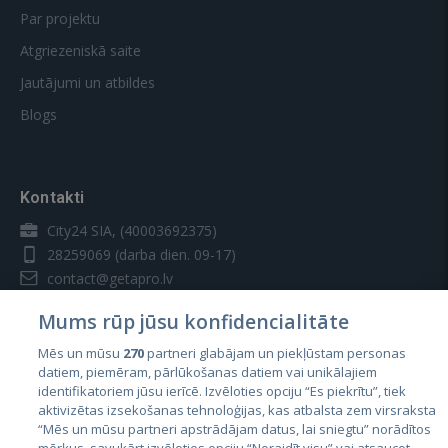
Par projektu
Atgriezeniskā saite
Jautājumi un atbildes
Blogs
Kontakti
City24 SIA, (40003692375)
28259069
(darba dien. 09-17)
contact@getapro.lv
Mums rūp jūsu konfidencialitāte
Mēs un mūsu
270
partneri glabājam un piekļūstam personas
datiem, piemēram, pārlūkošanas datiem vai unikālajiem
identifikatoriem jūsu ierīcē. Izvēloties opciju “Es piekrītu”, tiek
Valstis
aktivizētas izsekošanas tehnoloģijas, kas atbalsta zem virsraksta
Igaunija
“Mēs un mūsu partneri apstrādājam datus, lai sniegtu” norādītos