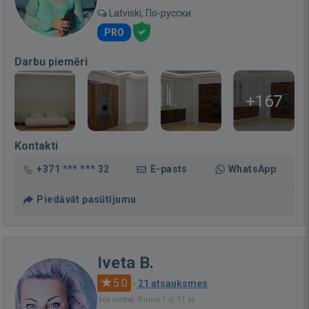
Latviski, По-русски
PRO
Darbu piemēri
+167
Kontakti
+371 *** *** 32
E-pasts
WhatsApp
Piedāvāt pasūtījumu
Iveta B.
5.0
·
21 atsauksmes
Bija vietnē: Pirms 1 d. 11 st.