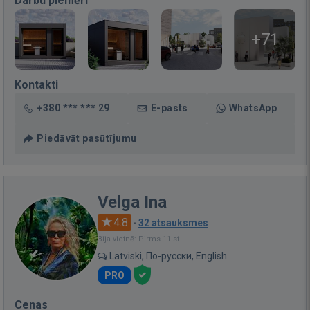
Darbu piemēri
+71
Kontakti
+380 *** *** 29
E-pasts
WhatsApp
Piedāvāt pasūtījumu
Velga Ina
4.8
·
32 atsauksmes
Bija vietnē: Pirms 11 st.
Latviski, По-русски, English
PRO
Cenas