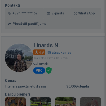
Kontakti
+371 *** *** 69
E-pasts
WhatsApp
Piedāvāt pasūtījumu
Linards N.
4.9
·
95 atsauksmes
Bija vietnē: Pirms 1st. 9 min.
Latviski
PRO
Cenas
Interjera priekšmetu dizains
30,00€/stunda
Darbu piemēri