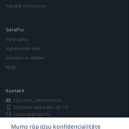
Pārvaldīt preferences
GetaPro
Par projektu
Atgriezeniskā saite
Jautājumi un atbildes
Blogs
Kontakti
City24 SIA, (40003692375)
28259069
(darba dien. 09-17)
contact@getapro.lv
Mums rūp jūsu konfidencialitāte