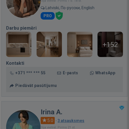
Bija vietnē: Pirms 1 d. 18 st.
Latviski, По-русски, English
PRO
Darbu piemēri
+152
Kontakti
+371 *** *** 55
E-pasts
WhatsApp
Piedāvāt pasūtījumu
Irina A.
5.0
·
3 atsauksmes
Bija vietnē: Pirms 21 st.