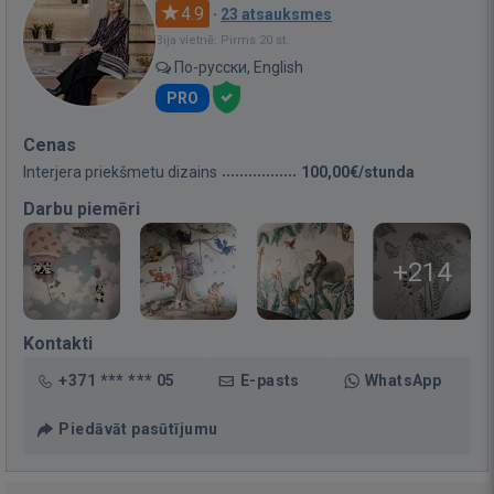
4.9
·
23 atsauksmes
Bija vietnē: Pirms 20 st.
По-русски, English
PRO
Cenas
Interjera priekšmetu dizains
100,00€/stunda
Darbu piemēri
+214
Kontakti
+371 *** *** 05
E-pasts
WhatsApp
Piedāvāt pasūtījumu