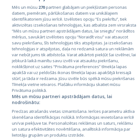
Mēs un mūsu
270
partneri glabājam un piekļūstam personas
datiem, piemēram, pārlūkošanas datiem vai unikālajiem
identifikatoriem jūsu ierīcē. Izvēloties opciju “Es piekrītu”, tiek
Valstis
aktivizētas izsekošanas tehnoloģijas, kas atbalsta zem virsraksta
Igaunija
“Mēs un mūsu partneri apstrādājam datus, lai sniegtu” norādītos
mērķus, savukārt izvēloties opciju “Noraidīt visu” vai atsaucot
Latvija
savu piekrišanu, šīs tehnoloģijas tiks atspējotas. Ja izsekošanas
tehnoloģijas ir atspējotas, daļa no redzamā satura un reklāmām
Lietuva
var nebūt jums tik atbilstoša. Varat atkārtoti piekļūt šai izvēlnei, lai
jebkurā laikā mainītu savu izvēli vai atsauktu piekrišanu,
noklikšķinot uz saites “Privātuma preferences” tīmekļa lapas
apakšā vai uz peldošās ikonas tīmekļa lapas apakšējā kreisajā
stūrī, ja tāda ir redzama. Jūsu izvēle būs spēkā mūsu piekrišanas
Tīmekļa vietne ietvaros. Plašāku informāciju skatiet mūsu
Privātuma politikā.
Mēs un mūsu partneri apstrādājam datus, lai
nodrošinātu:
City24.lv
CVbankas.lt
Precīzas atrašanās vietas izmantošana. Ierīces parametru aktīva
City24.ee
Kainos.lt
skenēšana identifikācijas nolūkā. Informācijas ievietošana ierīcē
un/vai piekļuve tai. Personalizētas reklāmas un saturs, reklāmu
GetaPro.lv
Paslaugos.lt
un satura efektivitātes novērtēšana, analītiskā informācija par
GetaPro.ee
auto24.ee
lietotāju grupām un produktu izstrāde.
Skelbiu.lt
KV.ee