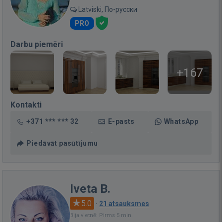
Latviski, По-русски
PRO
Darbu piemēri
+167
Kontakti
+371 *** *** 32
E-pasts
WhatsApp
Piedāvāt pasūtījumu
Iveta B.
5.0
·
21 atsauksmes
Bija vietnē: Pirms 5 min.