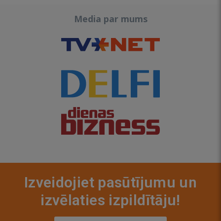
Media par mums
Izveidojiet pasūtījumu un
izvēlaties izpildītāju!