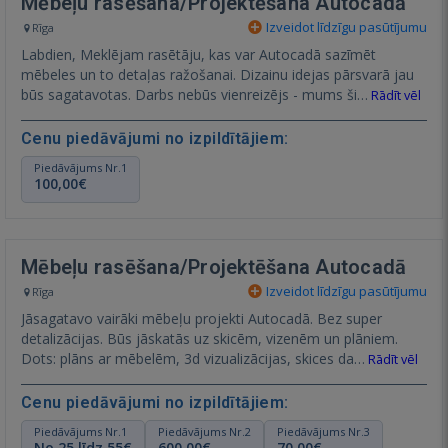
Mēbeļu rasēšana/Projektēšana Autocadā
Izveidot līdzīgu pasūtījumu
Rīga
Labdien, Meklējam rasētāju, kas var Autocadā sazīmēt
mēbeles un to detaļas ražošanai. Dizainu idejas pārsvarā jau
būs sagatavotas. Darbs nebūs vienreizējs - mums ši…
Rādīt vēl
Cenu piedāvājumi no izpildītājiem:
Piedāvājums Nr.1
100,00€
Mēbeļu rasēšana/Projektēšana Autocadā
Izveidot līdzīgu pasūtījumu
Rīga
Jāsagatavo vairāki mēbeļu projekti Autocadā. Bez super
detalizācijas. Būs jāskatās uz skicēm, vizenēm un plāniem.
Dots: plāns ar mēbelēm, 3d vizualizācijas, skices da…
Rādīt vēl
Cenu piedāvājumi no izpildītājiem:
Piedāvājums Nr.1
Piedāvājums Nr.2
Piedāvājums Nr.3
No 25 līdz 55€
600,00€
70,00€