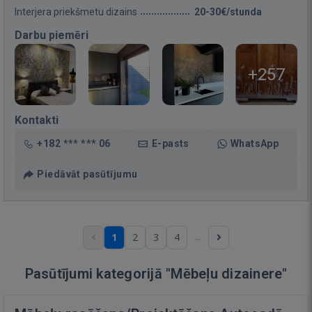
Interjera priekšmetu dizains
20-30€/stunda
Darbu piemēri
+257
Kontakti
+182 *** *** 06
E-pasts
WhatsApp
Piedāvāt pasūtījumu
...
1
2
3
4
Pasūtījumi kategorijā "Mēbeļu dizainere"