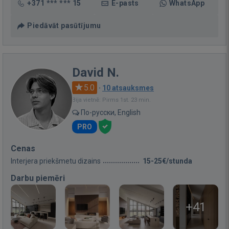
+371 *** *** 15
E-pasts
WhatsApp
Piedāvāt pasūtījumu
David N.
5.0
·
10 atsauksmes
Bija vietnē: Pirms 1st. 23 min.
По-русски, English
PRO
Cenas
Interjera priekšmetu dizains
15-25€/stunda
Darbu piemēri
+41