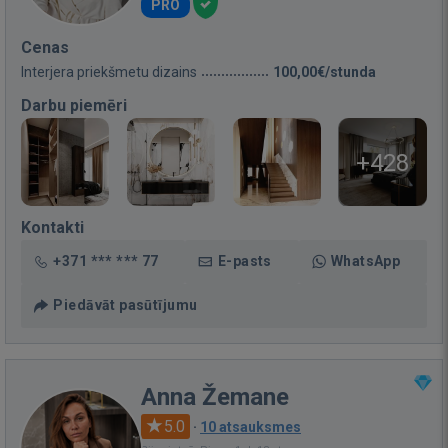
PRO
Cenas
Interjera priekšmetu dizains
100,00€/stunda
Darbu piemēri
+428
Kontakti
+371 *** *** 77
E-pasts
WhatsApp
Piedāvāt pasūtījumu
Anna Žemane
5.0
·
10 atsauksmes