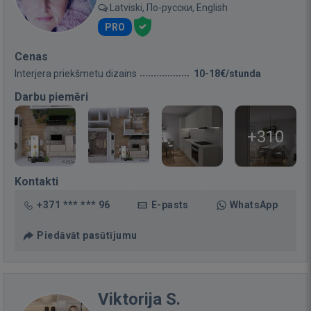
Latviski, По-русски, English
PRO
Cenas
Interjera priekšmetu dizains
10-18€/stunda
Darbu piemēri
+310
Kontakti
+371 *** *** 96
E-pasts
WhatsApp
Piedāvāt pasūtījumu
Viktorija S.