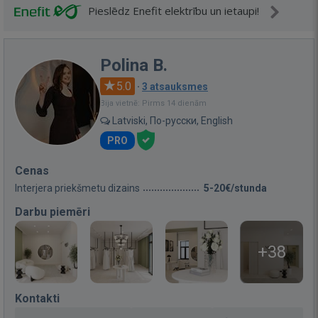
Pieslēdz Enefit elektrību un ietaupi!
Polina B.
5.0
·
3 atsauksmes
Bija vietnē: Pirms 14 dienām
Latviski, По-русски, English
PRO
Cenas
Interjera priekšmetu dizains
5-20€/stunda
Darbu piemēri
+38
Kontakti