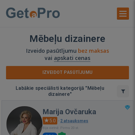
Mēbeļu dizainere
Izveido pasūtījumu
bez maksas
vai
apskati cenas
IZVEIDOT PASŪTĪJUMU
Labākie speciālisti kategorijā "Mēbeļu
dizainere"
Marija Ovčaruka
5.0
·
2 atsauksmes
Bija vietnē: Pirms 20 st.