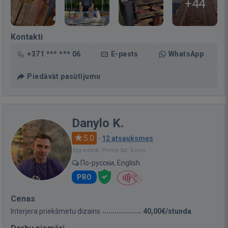
+44
Kontakti
+371 *** *** 06
E-pasts
WhatsApp
Piedāvāt pasūtījumu
Danylo K.
5.0
·
12 atsauksmes
Bija vietnē: Pirms 3st. 5 min.
По-русски, English
PRO
Cenas
Interjera priekšmetu dizains
40,00€/stunda