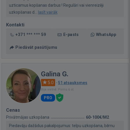
uzticamus kopšanas darbus ! Regulāri vai vienreizēji
uzkopšanas d...
lasīt vairāk
Kontakti
+371 *** *** 59
E-pasts
WhatsApp
Piedāvāt pasūtījumu
Galina G.
5.0
·
51 atsauksmes
Bija vietnē: Pirms 6 st.
PRO
Cenas
Privātmājas uzkopšana
60-100€/M2
Piedavāju dažādus pakalpojumus: telpu uzkopšana, bērnu