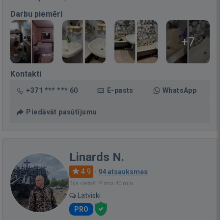
Darbu piemēri
+7
Kontakti
+371 *** *** 60
E-pasts
WhatsApp
Piedāvāt pasūtījumu
Linards N.
4.9
·
94 atsauksmes
Bija vietnē: Pirms 40 min.
Latviski
PRO