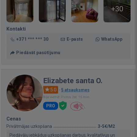
+30
Kontakti
+371 *** *** 30
E-pasts
WhatsApp
Piedāvāt pasūtījumu
Elizabete santa O.
5.0
·
5 atsauksmes
Bija vietnē: Pirms 2st. 15 min.
PRO
Cenas
Privātmājas uzkopšana
3-5€/M2
Piedāvāju jebkādus uzkopšanas darbus, kvalitatīvus un