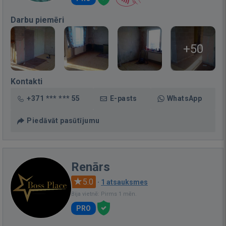
Darbu piemēri
+50
Kontakti
+371 *** *** 55
E-pasts
WhatsApp
Piedāvāt pasūtījumu
Renārs
5.0
·
1 atsauksmes
Bija vietnē: Pirms 1 mēn.
PRO