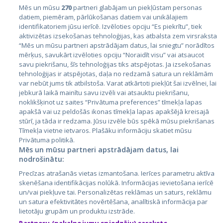
Mēs un mūsu
270
partneri glabājam un piekļūstam personas
datiem, piemēram, pārlūkošanas datiem vai unikālajiem
identifikatoriem jūsu ierīcē. Izvēloties opciju “Es piekrītu”, tiek
Valstis
aktivizētas izsekošanas tehnoloģijas, kas atbalsta zem virsraksta
Igaunija
“Mēs un mūsu partneri apstrādājam datus, lai sniegtu” norādītos
mērķus, savukārt izvēloties opciju “Noraidīt visu” vai atsaucot
Latvija
savu piekrišanu, šīs tehnoloģijas tiks atspējotas. Ja izsekošanas
tehnoloģijas ir atspējotas, daļa no redzamā satura un reklāmām
Lietuva
var nebūt jums tik atbilstoša. Varat atkārtoti piekļūt šai izvēlnei, lai
jebkurā laikā mainītu savu izvēli vai atsauktu piekrišanu,
noklikšķinot uz saites “Privātuma preferences” tīmekļa lapas
apakšā vai uz peldošās ikonas tīmekļa lapas apakšējā kreisajā
stūrī, ja tāda ir redzama. Jūsu izvēle būs spēkā mūsu piekrišanas
Tīmekļa vietne ietvaros. Plašāku informāciju skatiet mūsu
Privātuma politikā.
Mēs un mūsu partneri apstrādājam datus, lai
nodrošinātu:
City24.lv
CVbankas.lt
Precīzas atrašanās vietas izmantošana. Ierīces parametru aktīva
City24.ee
Kainos.lt
skenēšana identifikācijas nolūkā. Informācijas ievietošana ierīcē
un/vai piekļuve tai. Personalizētas reklāmas un saturs, reklāmu
GetaPro.lv
Paslaugos.lt
un satura efektivitātes novērtēšana, analītiskā informācija par
GetaPro.ee
auto24.ee
lietotāju grupām un produktu izstrāde.
Skelbiu.lt
KV.ee