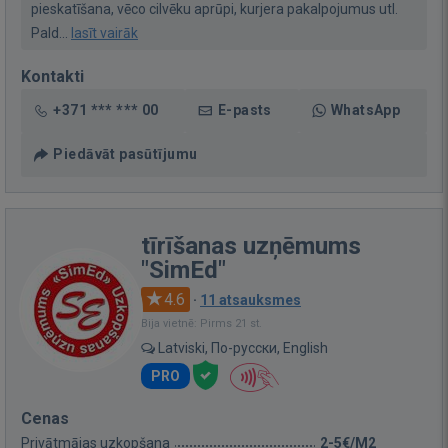
pieskatīšana, vēco cilvēku aprūpi, kurjera pakalpojumus utl.
Pald...
lasīt vairāk
Kontakti
+371 *** *** 00
E-pasts
WhatsApp
Piedāvāt pasūtījumu
tīrīšanas uzņēmums
"SimEd"
4.6
·
11 atsauksmes
Bija vietnē: Pirms 21 st.
Latviski, По-русски, English
PRO
Cenas
Privātmājas uzkopšana
2-5€/M2