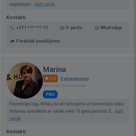
sagādājam...
lasīt vairāk
Kontakti
+371 *** *** 11
E-pasts
WhatsApp
Piedāvāt pasūtījumu
Marina
5.0
·
3 atsauksmes
Bija vietnē: Pirms 4 dienām
PRO
Pieredzējis logu tīrītājs, kā arī dzīvojamo un komerciālo telpu
tīrīšanas speciālists ar vairāk nekā 10 gadu pieredzi. E...
lasīt
vairāk
Kontakti