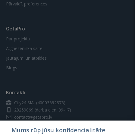
Pārvaldīt preferences
GetaPro
Par projektu
Atgriezeniskā saite
Jautājumi un atbildes
Blogs
Kontakti
City24 SIA, (40003692375)
28259069
(darba dien. 09-17)
contact@getapro.lv
Mums rūp jūsu konfidencialitāte