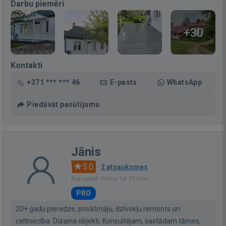
Darbu piemēri
+30
Kontakti
+371 *** *** 46
E-pasts
WhatsApp
Piedāvāt pasūtījumu
Jānis
5.0
·
2 atsauksmes
Bija vietnē: Pirms 1st. 11 min.
PRO
20+ gadu pieredze, privātmāju, dzīvokļu remonts un
celtniecība. Dizaina objekti. Konsultējam, sastādam tāmes,