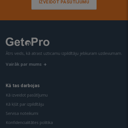
IZVEIDOT PASŪTĪJUMU
Ātrs veids, kā atrast uzticamu izpildītāju jebkuram uzdevumam.
Vairāk par mums
Kā tas darbojas
Kā izveidot pasūtījumu
Kā kļūt par izpildītāju
Servisa noteikumi
Konfidencialitātes politika