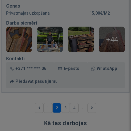
Cenas
Privātmājas uzkopšana
15,00€/M2
Darbu piemēri
+44
Kontakti
+371 *** *** 06
E-pasts
WhatsApp
Piedāvāt pasūtījumu
...
1
2
3
4
Kā tas darbojas