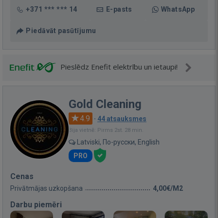
+371 *** *** 14
E-pasts
WhatsApp
Piedāvāt pasūtījumu
Pieslēdz Enefit elektrību un ietaupi!
Gold Cleaning
4.9
·
44 atsauksmes
Bija vietnē: Pirms 2st. 28 min.
Latviski, По-русски, English
PRO
Cenas
Privātmājas uzkopšana
4,00€/M2
Darbu piemēri