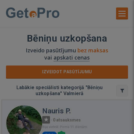
Bēniņu uzkopšana
Izveido pasūtījumu
bez maksas
vai
apskati cenas
IZVEIDOT PASŪTĪJUMU
Labākie speciālisti kategorijā "Bēniņu
uzkopšana" Valmierā
Nauris P.
·
0 atsauksmes
Bija vietnē: Pirms 11 dienām