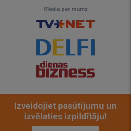
Media par mums
Izveidojiet pasūtījumu un
izvēlaties izpildītāju!