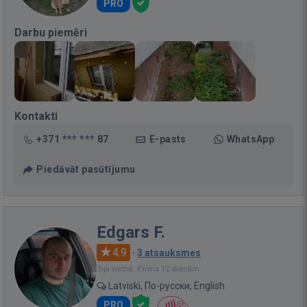
PRO
Darbu piemēri
Kontakti
+371 *** *** 87
E-pasts
WhatsApp
Piedāvāt pasūtījumu
Edgars F.
4.9
·
3 atsauksmes
Bija vietnē: Pirms 12 dienām
Latviski, По-русски, English
PRO