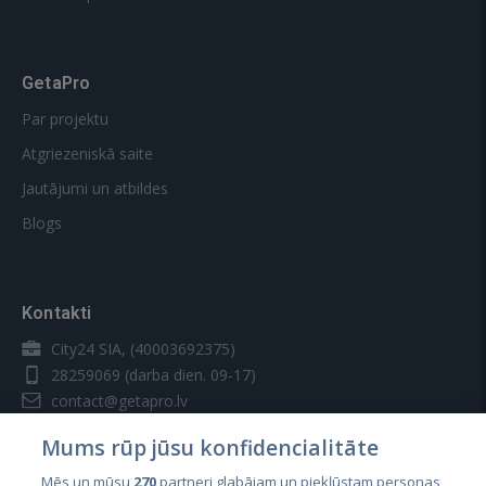
GetaPro
Par projektu
Atgriezeniskā saite
Jautājumi un atbildes
Blogs
Kontakti
City24 SIA, (40003692375)
28259069
(darba dien. 09-17)
contact@getapro.lv
Mums rūp jūsu konfidencialitāte
Mēs un mūsu
270
partneri glabājam un piekļūstam personas