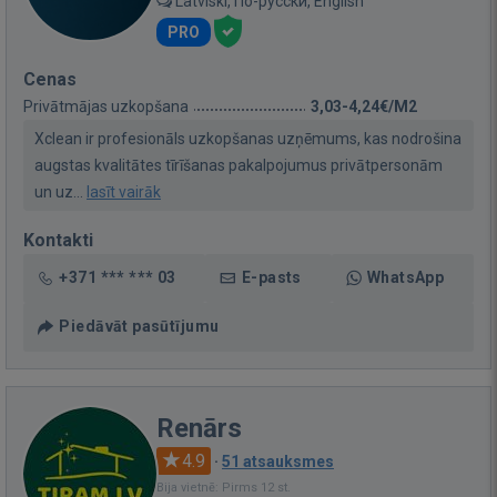
Latviski, По-русски, English
PRO
Cenas
Privātmājas uzkopšana
3,03-4,24€/M2
Xclean ir profesionāls uzkopšanas uzņēmums, kas nodrošina
augstas kvalitātes tīrīšanas pakalpojumus privātpersonām
un uz...
lasīt vairāk
Kontakti
+371 *** *** 03
E-pasts
WhatsApp
Piedāvāt pasūtījumu
Renārs
4.9
·
51 atsauksmes
Bija vietnē: Pirms 12 st.