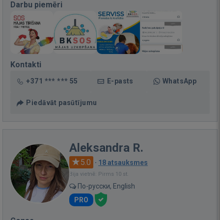
Darbu piemēri
Kontakti
+371 *** *** 55
E-pasts
WhatsApp
Piedāvāt pasūtījumu
Aleksandra R.
5.0
·
18 atsauksmes
Bija vietnē: Pirms 10 st.
По-русски, English
PRO