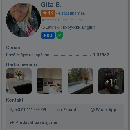
Gita B.
4.9
·
4 atsauksmes
Bija vietnē: Pirms 1st. 21 min.
Latviski, По-русски, English
PRO
Cenas
Privātmājas uzkopšana
1-3€/M2
Darbu piemēri
+14
Kontakti
+371 *** *** 98
E-pasts
WhatsApp
Piedāvāt pasūtījumu