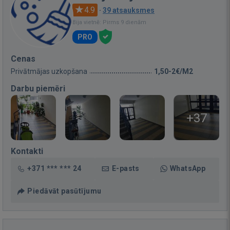
4.9
·
39 atsauksmes
Bija vietnē: Pirms 9 dienām
PRO
Cenas
Privātmājas uzkopšana
1,50-2€/M2
Darbu piemēri
+37
Kontakti
+371 *** *** 24
E-pasts
WhatsApp
Piedāvāt pasūtījumu