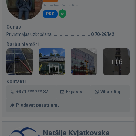
Bija vietnē: Pirms 16 st.
PRO
Cenas
Privātmājas uzkopšana
0,70-2€/M2
Darbu piemēri
+16
Kontakti
+371 *** *** 87
E-pasts
WhatsApp
Piedāvāt pasūtījumu
Natālja Kvjatkovska