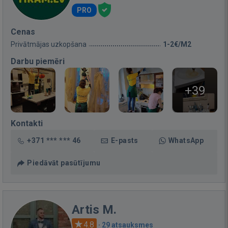
PRO
Cenas
Privātmājas uzkopšana
1-2€/M2
Darbu piemēri
+39
Kontakti
+371 *** *** 46
E-pasts
WhatsApp
Piedāvāt pasūtījumu
Artis M.
4.8
·
29 atsauksmes