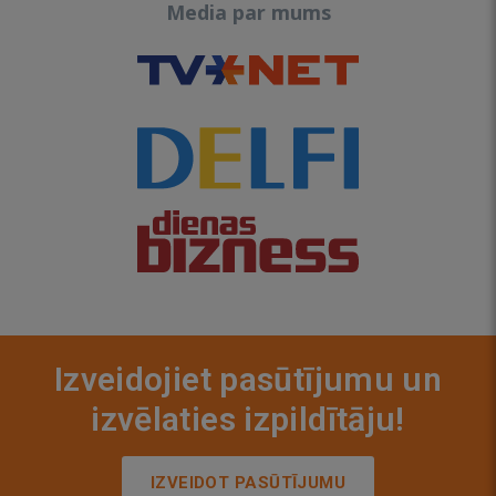
Media par mums
Izveidojiet pasūtījumu un
izvēlaties izpildītāju!
IZVEIDOT PASŪTĪJUMU