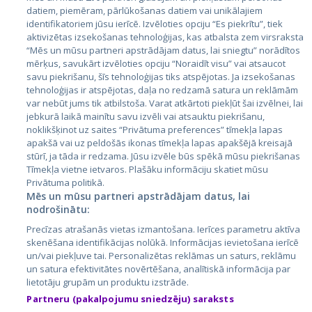
datiem, piemēram, pārlūkošanas datiem vai unikālajiem
identifikatoriem jūsu ierīcē. Izvēloties opciju “Es piekrītu”, tiek
Valstis
aktivizētas izsekošanas tehnoloģijas, kas atbalsta zem virsraksta
Igaunija
“Mēs un mūsu partneri apstrādājam datus, lai sniegtu” norādītos
mērķus, savukārt izvēloties opciju “Noraidīt visu” vai atsaucot
Latvija
savu piekrišanu, šīs tehnoloģijas tiks atspējotas. Ja izsekošanas
tehnoloģijas ir atspējotas, daļa no redzamā satura un reklāmām
Lietuva
var nebūt jums tik atbilstoša. Varat atkārtoti piekļūt šai izvēlnei, lai
jebkurā laikā mainītu savu izvēli vai atsauktu piekrišanu,
noklikšķinot uz saites “Privātuma preferences” tīmekļa lapas
apakšā vai uz peldošās ikonas tīmekļa lapas apakšējā kreisajā
stūrī, ja tāda ir redzama. Jūsu izvēle būs spēkā mūsu piekrišanas
Tīmekļa vietne ietvaros. Plašāku informāciju skatiet mūsu
Privātuma politikā.
Mēs un mūsu partneri apstrādājam datus, lai
nodrošinātu:
City24.lv
CVbankas.lt
Precīzas atrašanās vietas izmantošana. Ierīces parametru aktīva
City24.ee
Kainos.lt
skenēšana identifikācijas nolūkā. Informācijas ievietošana ierīcē
un/vai piekļuve tai. Personalizētas reklāmas un saturs, reklāmu
GetaPro.lv
Paslaugos.lt
un satura efektivitātes novērtēšana, analītiskā informācija par
GetaPro.ee
auto24.ee
lietotāju grupām un produktu izstrāde.
Skelbiu.lt
KV.ee
Partneru (pakalpojumu sniedzēju) saraksts
Autoplius.lt
Osta.ee