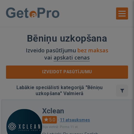
Bēniņu uzkopšana
Izveido pasūtījumu
bez maksas
vai
apskati cenas
IZVEIDOT PASŪTĪJUMU
Labākie speciālisti kategorijā "Bēniņu
uzkopšana" Valmierā
Xclean
5.0
·
11 atsauksmes
Bija vietnē: Pirms 11 st.