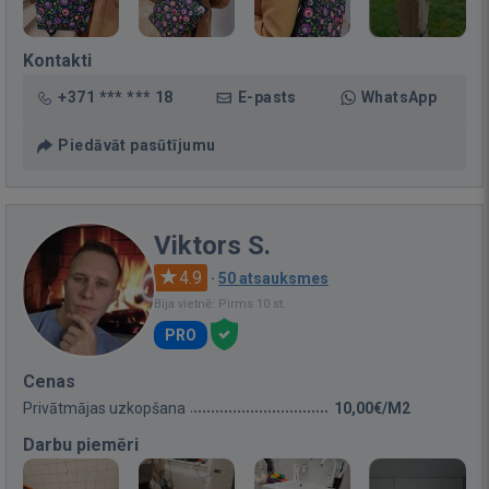
Kontakti
+371 *** *** 18
E-pasts
WhatsApp
Piedāvāt pasūtījumu
Viktors S.
4.9
·
50 atsauksmes
Bija vietnē: Pirms 10 st.
PRO
Cenas
Privātmājas uzkopšana
10,00€/M2
Darbu piemēri