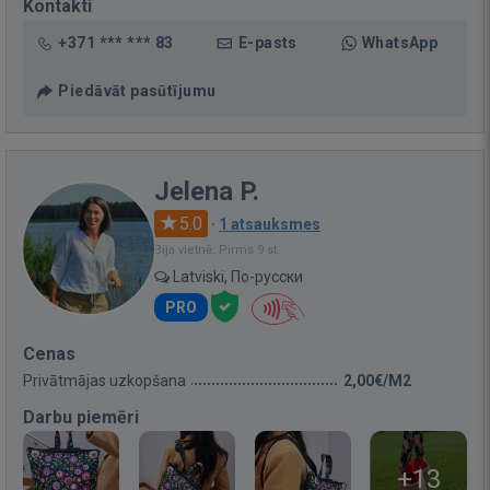
Kontakti
+371 *** *** 83
E-pasts
WhatsApp
Piedāvāt pasūtījumu
Jelena P.
5.0
·
1 atsauksmes
Bija vietnē: Pirms 9 st.
Latviski, По-русски
PRO
Cenas
Privātmājas uzkopšana
2,00€/M2
Darbu piemēri
+13