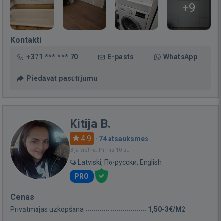
+9
Kontakti
+371 *** *** 70
E-pasts
WhatsApp
Piedāvāt pasūtījumu
Kitija B.
4.9
·
74 atsauksmes
Bija vietnē: Pirms 10 st.
Latviski, По-русски, English
PRO
Cenas
Privātmājas uzkopšana
1,50-3€/M2