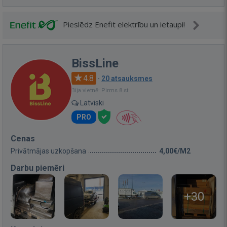
Pieslēdz Enefit elektrību un ietaupi!
BissLine
4.8
·
20 atsauksmes
Bija vietnē: Pirms 8 st.
Latviski
PRO
Cenas
Privātmājas uzkopšana
4,00€/M2
Darbu piemēri
+30