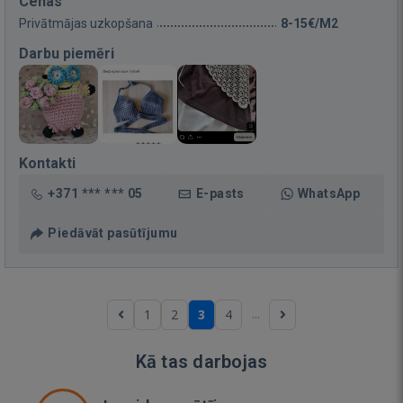
Cenas
Privātmājas uzkopšana
8-15€/M2
Darbu piemēri
Kontakti
+371 *** *** 05
E-pasts
WhatsApp
Piedāvāt pasūtījumu
...
1
2
3
4
Kā tas darbojas