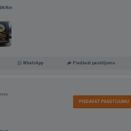
00€/Km
WhatsApp
Piedāvāt pasūtījumu
smes
PIEDĀVĀT PASŪTĪJUMU