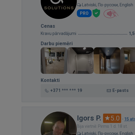
Latviski, По-русски, English
PRO
Cenas
Kravu pārvadājumi
1,
Darbu piemēri
Kontakti
+371 *** *** 19
E-pasts
Igors P.
5.0
·
15 a
Bija vietnē: Pirms 1 d. 18 st.
Latviski, По-русски, English