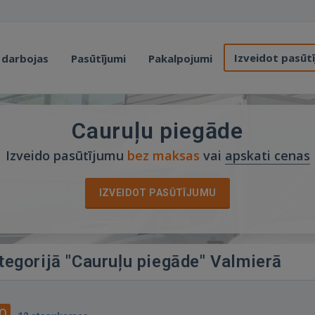
Izveidot pasūt
 darbojas
Pasūtījumi
Pakalpojumi
Cauruļu piegāde
Izveido pasūtījumu
bez maksas
vai
apskati cenas
IZVEIDOT PASŪTĪJUMU
tegorijā "Cauruļu piegāde" Valmierā
0