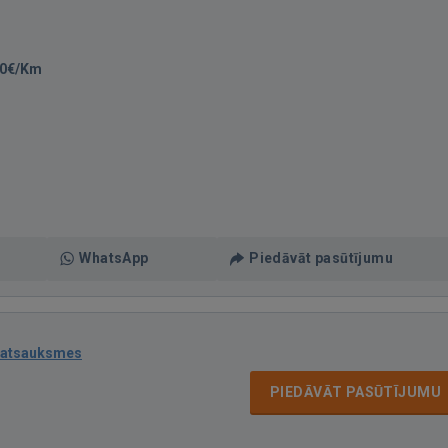
90€/Km
WhatsApp
Piedāvāt pasūtījumu
 atsauksmes
PIEDĀVĀT PASŪTĪJUMU