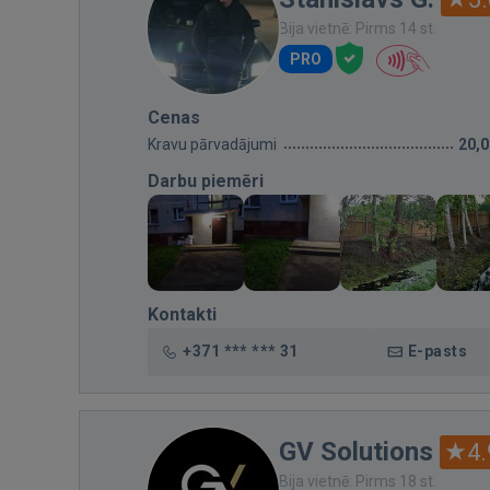
Bija vietnē: Pirms 14 st.
PRO
Cenas
Kravu pārvadājumi
20,
Darbu piemēri
Kontakti
+371 *** *** 31
E-pasts
GV Solutions
4.
Bija vietnē: Pirms 18 st.