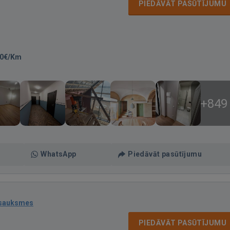
PIEDĀVĀT PASŪTĪJUMU
50€/Km
+849
WhatsApp
Piedāvāt pasūtījumu
tsauksmes
PIEDĀVĀT PASŪTĪJUMU