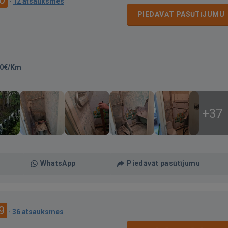
·
12 atsauksmes
PIEDĀVĀT PASŪTĪJUMU
00€/Km
+37
WhatsApp
Piedāvāt pasūtījumu
9
·
36 atsauksmes