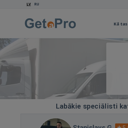
LV
RU
Kā tas
Labākie speciālisti ka
Stanislavs G.
5.