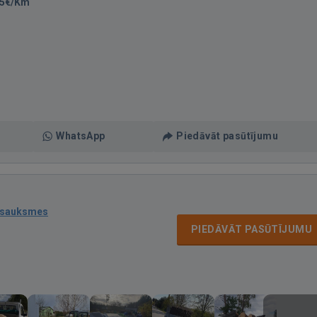
25€/Km
WhatsApp
Piedāvāt pasūtījumu
tsauksmes
PIEDĀVĀT PASŪTĪJUMU