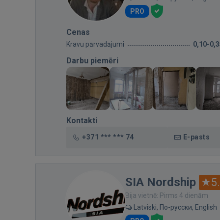
PRO
Cenas
Kravu pārvadājumi
0,10-0,
Darbu piemēri
Kontakti
+371 *** *** 74
E-pasts
SIA Nordship
5
Bija vietnē: Pirms 4 dienām
Latviski, По-русски, English