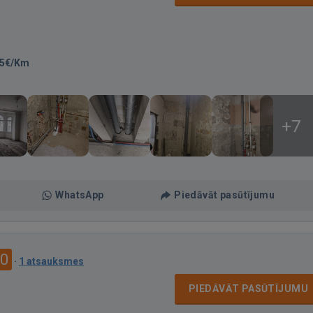
35€/Km
+7
WhatsApp
Piedāvāt pasūtījumu
.0
·
1 atsauksmes
PIEDĀVĀT PASŪTĪJUMU