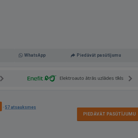
WhatsApp
Piedāvāt pasūtījumu
Elektroauto ātrās uzlādes tīkls
9
·
57 atsauksmes
PIEDĀVĀT PASŪTĪJUMU