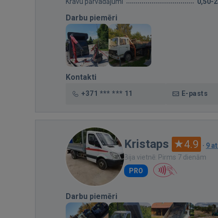
Kravu pārvadājumi
0,50-
Darbu piemēri
Kontakti
+371 *** *** 11
E-pasts
Kristaps
4.9
·
9 a
Bija vietnē: Pirms 7 dienām
PRO
Darbu piemēri