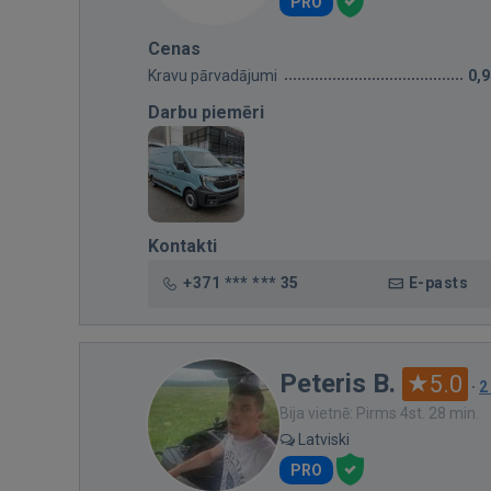
PRO
Cenas
Kravu pārvadājumi
0,
Darbu piemēri
Kontakti
+371 *** *** 35
E-pasts
Peteris B.
5.0
·
2
Bija vietnē: Pirms 4st. 28 min.
Latviski
PRO