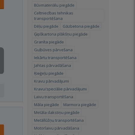
Būvmateriālu piegāde
Celtniecības tehnikas
transportēšana
Dēļu piegāde
Gāzbetona piegāde
Ģipškartona plākšņu piegāde
Granīta piegāde
Guļbūves pārvešana
Iekārtu transportēšana
Jahtas pārvadāšana
Ķieģeļu piegāde
Kravu pārvadājumi
Kravu/speciālie pārvadājumi
Laivu transportēšana
Māla piegāde
Marmora piegāde
Metāla dakstiņu piegāde
Metāllūžņu transportēšana
Motorlaivu pārvadāšana