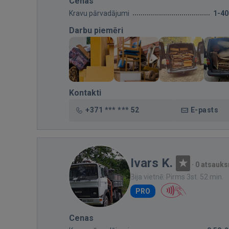
Cenas
Kravu pārvadājumi
1-4
Darbu piemēri
Kontakti
+371 *** *** 52
E-pasts
Ivars K.
·
0 atsauk
Bija vietnē: Pirms 3st. 52 min.
PRO
Cenas