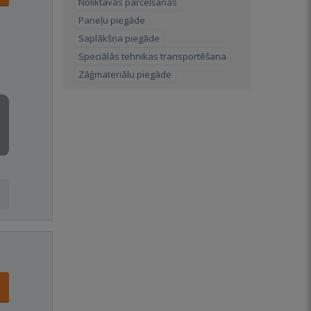
Noliktavas pārcelšanās
Paneļu piegāde
Saplākšņa piegāde
Speciālās tehnikas transportēšana
Zāģmateriālu piegāde