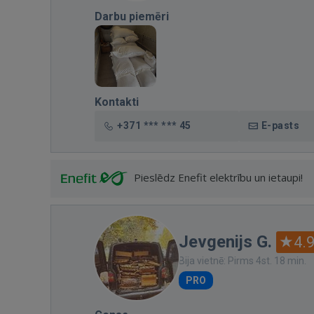
Darbu piemēri
Kontakti
+371 *** *** 45
E-pasts
Pieslēdz Enefit elektrību un ietaupi!
Jevgenijs G.
4.
Bija vietnē: Pirms 4st. 18 min.
PRO