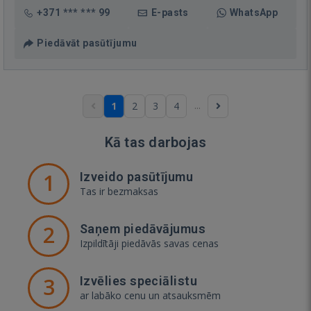
+371 *** *** 99
E-pasts
WhatsApp
Piedāvāt pasūtījumu
...
1
2
3
4
Kā tas darbojas
1
Izveido pasūtījumu
Tas ir bezmaksas
2
Saņem piedāvājumus
Izpildītāji piedāvās savas cenas
3
Izvēlies speciālistu
ar labāko cenu un atsauksmēm