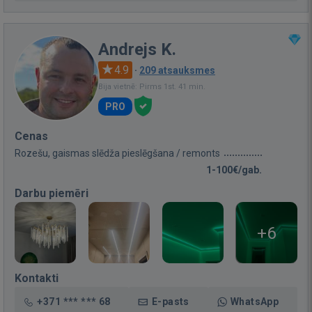
Andrejs K.
4.9
·
209 atsauksmes
Bija vietnē: Pirms 1st. 41 min.
PRO
Cenas
Rozešu, gaismas slēdža pieslēgšana / remonts
1-100€/gab.
Darbu piemēri
+6
Kontakti
+371 *** *** 68
E-pasts
WhatsApp