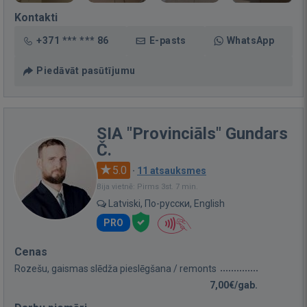
Kontakti
+371 *** *** 86
E-pasts
WhatsApp
Piedāvāt pasūtījumu
SIA "Provinciāls" Gundars
Č.
5.0
·
11 atsauksmes
Bija vietnē: Pirms 3st. 7 min.
Latviski, По-русски, English
PRO
Cenas
Rozešu, gaismas slēdža pieslēgšana / remonts
7,00€/gab.