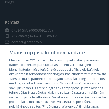
Blogs
Kontakti
City24 SIA, (40003692375)
28259069
(darba dien. 09-17)
contact@getapro.lv
Mums rūp jūsu konfidencialitāte
Mēs un mūsu
270
partneri glabājam un piekļūstam personas
datiem, piemēram, pārlūkošanas datiem vai unikālajiem
identifikatoriem jūsu ierīcē. Izvēloties opciju “Es piekrītu”, tiek
Valstis
aktivizētas izsekošanas tehnoloģijas, kas atbalsta zem virsraksta
Igaunija
“Mēs un mūsu partneri apstrādājam datus, lai sniegtu” norādītos
mērķus, savukārt izvēloties opciju “Noraidīt visu” vai atsaucot
Latvija
savu piekrišanu, šīs tehnoloģijas tiks atspējotas. Ja izsekošanas
tehnoloģijas ir atspējotas, daļa no redzamā satura un reklāmām
Lietuva
var nebūt jums tik atbilstoša. Varat atkārtoti piekļūt šai izvēlnei, lai
jebkurā laikā mainītu savu izvēli vai atsauktu piekrišanu,
noklikšķinot uz saites “Privātuma preferences” tīmekļa lapas