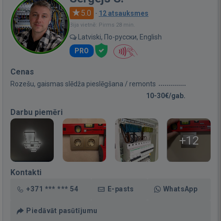
5.0
·
12 atsauksmes
Bija vietnē: Pirms 28 min.
Latviski, По-русски, English
PRO
Cenas
Rozešu, gaismas slēdža pieslēgšana / remonts
10-30€/gab.
Darbu piemēri
+12
Kontakti
+371 *** *** 54
E-pasts
WhatsApp
Piedāvāt pasūtījumu