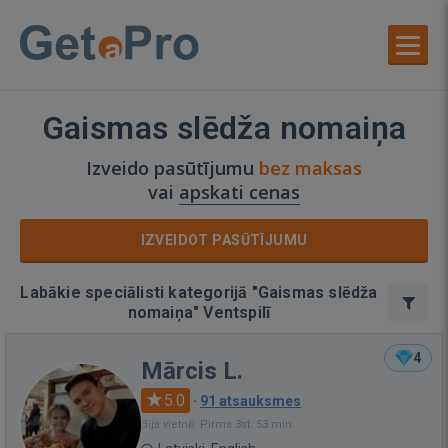
Gaismas slēdža nomaiņa
Izveido pasūtījumu
bez maksas
vai
apskati cenas
IZVEIDOT PASŪTĪJUMU
Labākie speciālisti kategorijā "Gaismas slēdža
nomaiņa" Ventspilī
4
Mārcis L.
5.0
·
91 atsauksmes
Bija vietnē: Pirms 3st. 53 min.