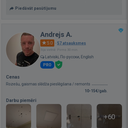
Piedāvāt pasūtījumu
Andrejs A.
5.0
·
57 atsauksmes
Bija vietnē: Pirms 30 min.
Latviski, По-русски, English
PRO
Cenas
Rozešu, gaismas slēdža pieslēgšana / remonts
10-15€/gab.
Darbu piemēri
+60