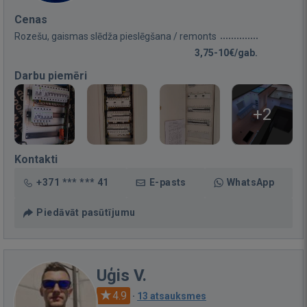
Cenas
Rozešu, gaismas slēdža pieslēgšana / remonts
3,75-10€/gab.
Darbu piemēri
+2
Kontakti
+371 *** *** 41
E-pasts
WhatsApp
Piedāvāt pasūtījumu
Uģis V.
4.9
·
13 atsauksmes