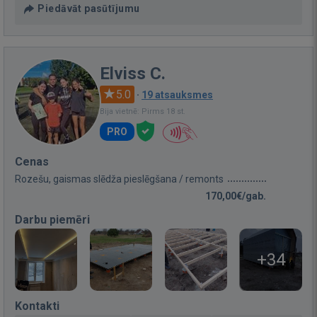
Piedāvāt pasūtījumu
Elviss C.
5.0
·
19 atsauksmes
Bija vietnē: Pirms 18 st.
PRO
Cenas
Rozešu, gaismas slēdža pieslēgšana / remonts
170,00€/gab.
Darbu piemēri
+34
Kontakti