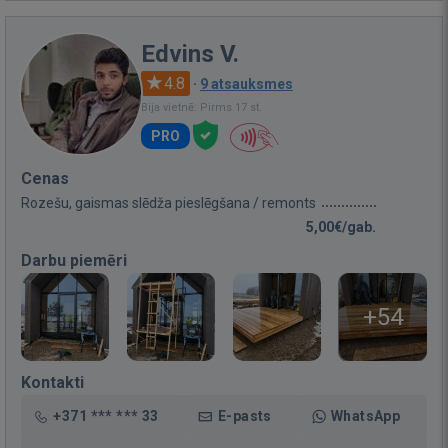
Edvins V.
4.8
·
9 atsauksmes
Bija vietnē: Pirms 17 st.
PRO
Cenas
Rozešu, gaismas slēdža pieslēgšana / remonts
5,00€/gab.
Darbu piemēri
+54
Kontakti
+371 *** *** 33
E-pasts
WhatsApp