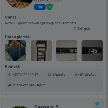
Latviski, English
PRO
Cenas
Rozešu, gaismas slēdža pieslēgšana / remonts
7,00€/gab.
Darbu piemēri
+45
Kontakti
+371 *** *** 97
E-pasts
WhatsApp
Piedāvāt pasūtījumu
3
Sergejs S.