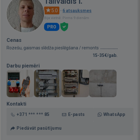
Talivaldis I.
5.0
·
6 atsauksmes
Bija vietnē: Pirms 9 dienām
PRO
Cenas
Rozešu, gaismas slēdža pieslēgšana / remonts
15-35€/gab.
Darbu piemēri
Kontakti
+371 *** *** 85
E-pasts
WhatsApp
Piedāvāt pasūtījumu