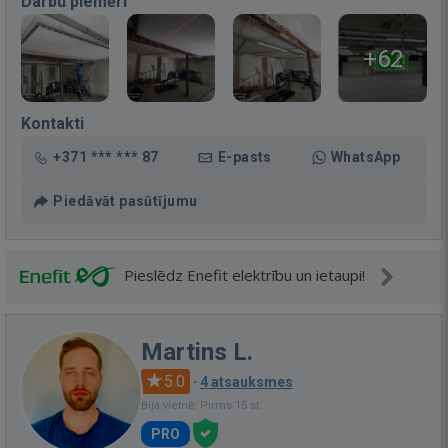
Darbu piemēri
+62
Kontakti
+371 *** *** 87
E-pasts
WhatsApp
Piedāvāt pasūtījumu
Pieslēdz Enefit elektrību un ietaupi!
Martins L.
5.0
·
4 atsauksmes
Bija vietnē: Pirms 15 st.
PRO