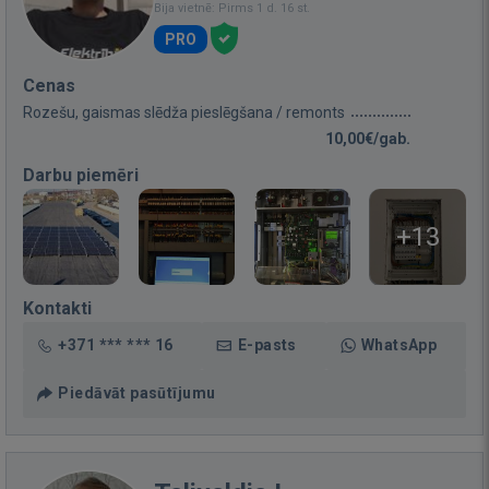
Bija vietnē: Pirms 1 d. 16 st.
PRO
Cenas
Rozešu, gaismas slēdža pieslēgšana / remonts
10,00€/gab.
Darbu piemēri
+13
Kontakti
+371 *** *** 16
E-pasts
WhatsApp
Piedāvāt pasūtījumu