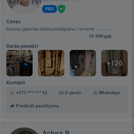
Bija vietnē: Pirms 12 st.
PRO
Cenas
Rozešu, gaismas slēdža pieslēgšana / remonts
10-30€/gab.
Darbu piemēri
+126
Kontakti
+371 *** *** 52
E-pasts
WhatsApp
Piedāvāt pasūtījumu
Arturs P.