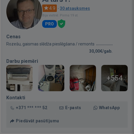
4.9
·
30 atsauksmes
Bija vietnē: Pirms 19 st.
PRO
Cenas
Rozešu, gaismas slēdža pieslēgšana / remonts
30,00€/gab.
Darbu piemēri
+554
Kontakti
+371 *** *** 52
E-pasts
WhatsApp
Piedāvāt pasūtījumu