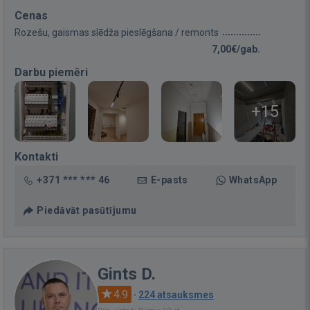
Cenas
Rozešu, gaismas slēdža pieslēgšana / remonts
7,00€/gab.
Darbu piemēri
+15
Kontakti
+371 *** *** 46
E-pasts
WhatsApp
Piedāvāt pasūtījumu
Gints D.
4.9
·
224 atsauksmes