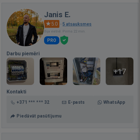
Janis E.
5.0
·
5 atsauksmes
Bija vietnē: Pirms 22 min.
PRO
Darbu piemēri
+17
Kontakti
+371 *** *** 32
E-pasts
WhatsApp
Piedāvāt pasūtījumu