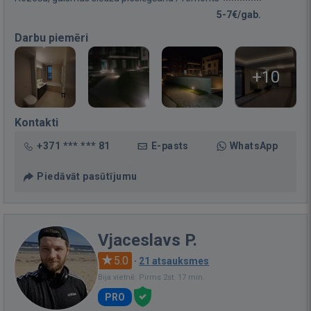
5-7€/gab.
Darbu piemēri
+10
Kontakti
+371 *** *** 81
E-pasts
WhatsApp
Piedāvāt pasūtījumu
Vjaceslavs P.
5.0
·
21 atsauksmes
Bija vietnē: Pirms 2st. 17 min.
PRO