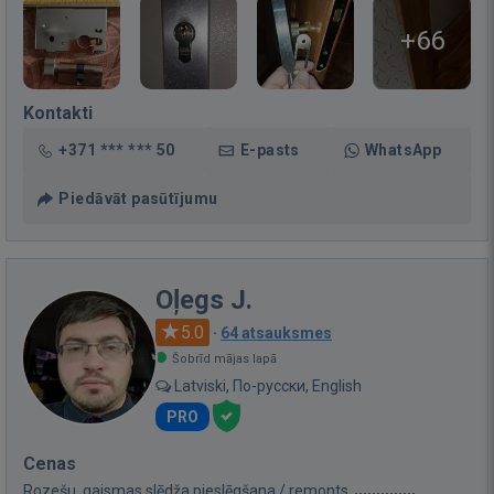
+66
Kontakti
+371 *** *** 50
E-pasts
WhatsApp
Piedāvāt pasūtījumu
Oļegs J.
5.0
·
64 atsauksmes
Šobrīd mājas lapā
Latviski, По-русски, English
PRO
Cenas
Rozešu, gaismas slēdža pieslēgšana / remonts