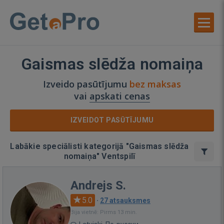
Gaismas slēdža nomaiņa
Izveido pasūtījumu
bez maksas
vai
apskati cenas
IZVEIDOT PASŪTĪJUMU
Labākie speciālisti kategorijā "Gaismas slēdža
nomaiņa" Ventspilī
Andrejs S.
5.0
·
27 atsauksmes
Bija vietnē: Pirms 13 min.