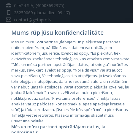
City24 SIA, (40003692375)
28259069
(darba dien. 09-17)
contact@getapro.lv
Mums rūp jūsu konfidencialitāte
Mēs un mūsu
270
partneri glabājam un piekļūstam personas
datiem, piemēram, pārlūkošanas datiem vai unikālajiem
identifikatoriem jūsu ierīcē. Izvēloties opciju “Es piekrītu”, tiek
Valstis
aktivizētas izsekošanas tehnoloģijas, kas atbalsta zem virsraksta
Igaunija
“Mēs un mūsu partneri apstrādājam datus, lai sniegtu” norādītos
mērķus, savukārt izvēloties opciju “Noraidīt visu” vai atsaucot
Latvija
savu piekrišanu, šīs tehnoloģijas tiks atspējotas. Ja izsekošanas
tehnoloģijas ir atspējotas, daļa no redzamā satura un reklāmām
Lietuva
var nebūt jums tik atbilstoša. Varat atkārtoti piekļūt šai izvēlnei, lai
jebkurā laikā mainītu savu izvēli vai atsauktu piekrišanu,
noklikšķinot uz saites “Privātuma preferences” tīmekļa lapas
apakšā vai uz peldošās ikonas tīmekļa lapas apakšējā kreisajā
stūrī, ja tāda ir redzama. Jūsu izvēle būs spēkā mūsu piekrišanas
Tīmekļa vietne ietvaros. Plašāku informāciju skatiet mūsu
Privātuma politikā.
Mēs un mūsu partneri apstrādājam datus, lai
nodrošinātu: