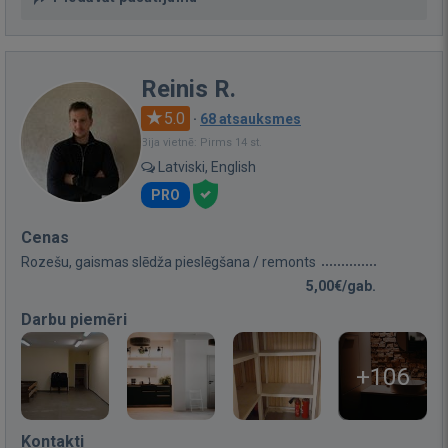
Reinis R.
5.0
·
68 atsauksmes
Bija vietnē: Pirms 14 st.
Latviski, English
PRO
Cenas
Rozešu, gaismas slēdža pieslēgšana / remonts
5,00€/gab.
Darbu piemēri
+106
Kontakti