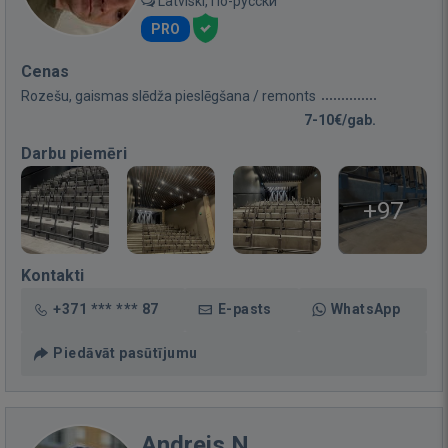
Latviski, По-русски
PRO
Cenas
Rozešu, gaismas slēdža pieslēgšana / remonts
7-10€/gab.
Darbu piemēri
+97
Kontakti
+371 *** *** 87
E-pasts
WhatsApp
Piedāvāt pasūtījumu
Andrejs N.