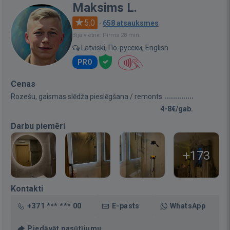
Maksims L.
5.0
·
658 atsauksmes
Bija vietnē: Pirms 28 min.
Latviski, По-русски, English
PRO
Cenas
Rozešu, gaismas slēdža pieslēgšana / remonts
4-8€/gab.
Darbu piemēri
+173
Kontakti
+371 *** *** 00
E-pasts
WhatsApp
Piedāvāt pasūtījumu