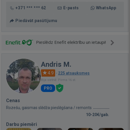
+371 *** *** 62
E-pasts
WhatsApp
Piedāvāt pasūtījumu
Pieslēdz Enefit elektrību un ietaupi!
Andris M.
4.9
·
225 atsauksmes
Bija vietnē: Pirms 16 st.
PRO
Cenas
Rozešu, gaismas slēdža pieslēgšana / remonts
10-20€/gab.
Darbu piemēri