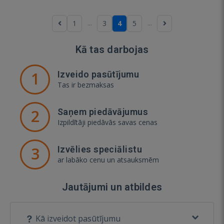
...
...
1
3
4
5
Kā tas darbojas
1
Izveido pasūtījumu
Tas ir bezmaksas
2
Saņem piedāvājumus
Izpildītāji piedāvās savas cenas
3
Izvēlies speciālistu
ar labāko cenu un atsauksmēm
Jautājumi un atbildes
Kā izveidot pasūtījumu