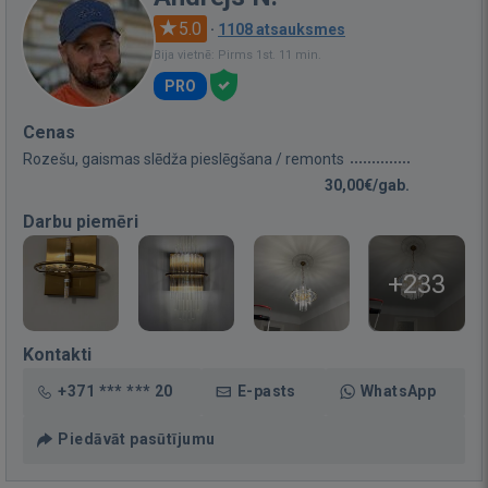
5.0
·
1108 atsauksmes
Bija vietnē: Pirms 1st. 11 min.
PRO
Cenas
Rozešu, gaismas slēdža pieslēgšana / remonts
30,00€/gab.
Darbu piemēri
+233
Kontakti
+371 *** *** 20
E-pasts
WhatsApp
Piedāvāt pasūtījumu