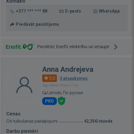
Kontakti
+371 *** *** 88
E-pasts
WhatsApp
Piedāvāt pasūtījumu
Pieslēdz Enefit elektrību un ietaupi!
Anna Andrejeva
5.0
·
3 atsauksmes
Bija vietnē: Pirms 11 st.
Latviski, По-русски
PRO
Cenas
Citi tulkošanas pakalpojumi
42,35€/stunda
Darbu piemēri