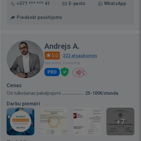
+371 *** *** 41
E-pasts
WhatsApp
Piedāvāt pasūtījumu
Andrejs A.
5.0
·
322 atsauksmes
Bija vietnē: Pirms 8 st.
PRO
Cenas
Citi tulkošanas pakalpojumi
25-100€/stunda
Darbu piemēri
+7