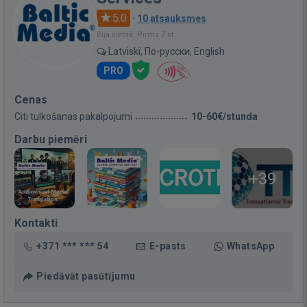
5.0
·
10 atsauksmes
Bija vietnē: Pirms 7 st.
Latviski, По-русски, English
PRO
Cenas
Citi tulkošanas pakalpojumi
10-60€/stunda
Darbu piemēri
+39
Kontakti
+371 *** *** 54
E-pasts
WhatsApp
Piedāvāt pasūtījumu