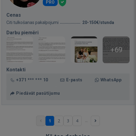
PRO
Cenas
Citi tulkošanas pakalpojumi
20-150€/stunda
Darbu piemēri
+69
Kontakti
+371 *** *** 10
E-pasts
WhatsApp
Piedāvāt pasūtījumu
...
1
2
3
4