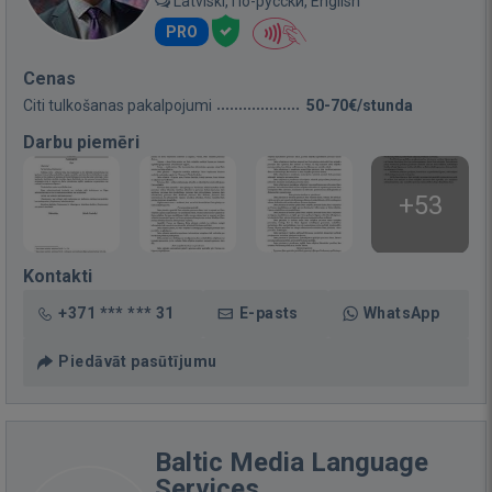
Latviski, По-русски, English
PRO
Cenas
Citi tulkošanas pakalpojumi
50-70€/stunda
Darbu piemēri
+53
Kontakti
+371 *** *** 31
E-pasts
WhatsApp
Piedāvāt pasūtījumu
Baltic Media Language
Services