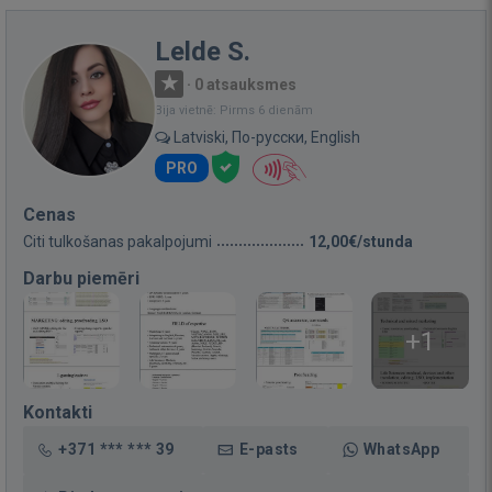
Lelde S.
·
0 atsauksmes
Bija vietnē: Pirms 6 dienām
Latviski, По-русски, English
PRO
Cenas
Citi tulkošanas pakalpojumi
12,00€/stunda
Darbu piemēri
+1
Kontakti
+371 *** *** 39
E-pasts
WhatsApp