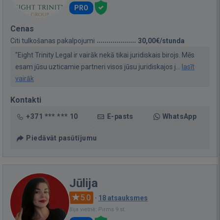
PRO
Cenas
Citi tulkošanas pakalpojumi
30,00€/stunda
"Eight Trinity Legal ir vairāk nekā tikai juridiskais birojs. Mēs
esam jūsu uzticamie partneri visos jūsu juridiskajos j...
lasīt
vairāk
Kontakti
+371 *** *** 10
E-pasts
WhatsApp
Piedāvāt pasūtījumu
Jūlija
5.0
·
18 atsauksmes
Bija vietnē: Pirms 9 st.