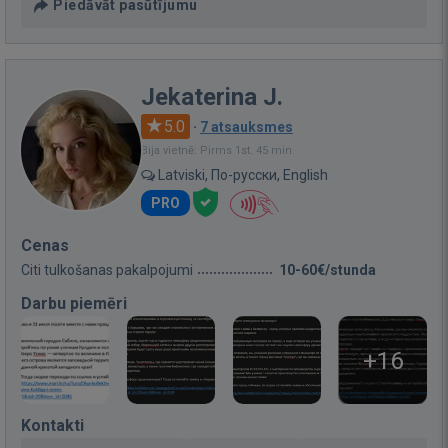
Piedāvāt pasūtījumu
Jekaterina J.
5.0
·
7 atsauksmes
Bija vietnē: Pirms 1st. 45 min.
Latviski, По-русски, English
PRO
Cenas
Citi tulkošanas pakalpojumi
10-60€/stunda
Darbu piemēri
+16
Kontakti