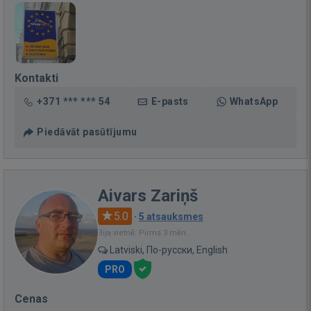
Kontakti
+371 *** *** 54
E-pasts
WhatsApp
Piedāvāt pasūtījumu
Aivars Zariņš
5.0
·
5 atsauksmes
Bija vietnē: Pirms 3 mēn.
Latviski, По-русски, English
PRO
Cenas