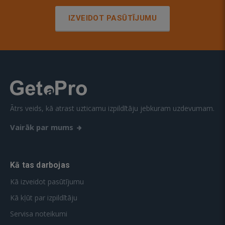
IZVEIDOT PASŪTĪJUMU
Ātrs veids, kā atrast uzticamu izpildītāju jebkuram uzdevumam.
Vairāk par mums
Kā tas darbojas
Kā izveidot pasūtījumu
Kā kļūt par izpildītāju
Servisa noteikumi