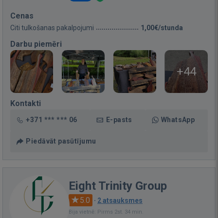
Cenas
Citi tulkošanas pakalpojumi
1,00€/stunda
Darbu piemēri
+44
Kontakti
+371 *** *** 06
E-pasts
WhatsApp
Piedāvāt pasūtījumu
Eight Trinity Group
5.0
·
2 atsauksmes
Bija vietnē: Pirms 2st. 34 min.