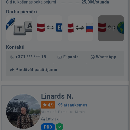
Citi tulkošanas pakalpojumi
25,00€/stunda
Darbu piemēri
+1
Kontakti
+371 *** *** 18
E-pasts
WhatsApp
Piedāvāt pasūtījumu
Linards N.
4.9
·
95 atsauksmes
Bija vietnē: Pirms 1st. 43 min.
Latviski
PRO