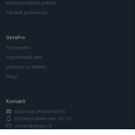
Konfidencialitātes politika
Pārvaldīt preferences
GetaPro
Par projektu
Atgriezeniskā saite
Jautājumi un atbildes
Blogs
Kontakti
City24 SIA, (40003692375)
28259069
(darba dien. 09-17)
contact@getapro.lv