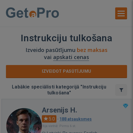
Instrukciju tulkošana
Izveido pasūtījumu
bez maksas
vai
apskati cenas
IZVEIDOT PASŪTĪJUMU
Labākie speciālisti kategorijā "Instrukciju
tulkošana"
Arsenijs H.
5.0
·
188 atsauksmes
Bija vietnē: Pirms 6 st.