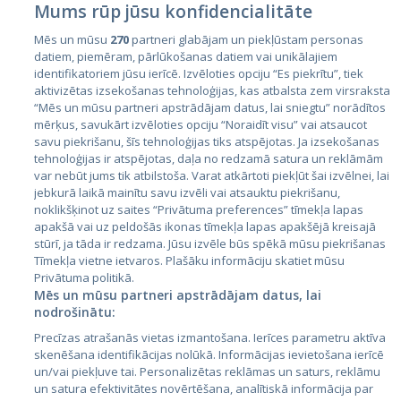
Mums rūp jūsu konfidencialitāte
Mēs un mūsu
270
partneri glabājam un piekļūstam personas
datiem, piemēram, pārlūkošanas datiem vai unikālajiem
identifikatoriem jūsu ierīcē. Izvēloties opciju “Es piekrītu”, tiek
Valstis
aktivizētas izsekošanas tehnoloģijas, kas atbalsta zem virsraksta
Igaunija
“Mēs un mūsu partneri apstrādājam datus, lai sniegtu” norādītos
mērķus, savukārt izvēloties opciju “Noraidīt visu” vai atsaucot
Latvija
savu piekrišanu, šīs tehnoloģijas tiks atspējotas. Ja izsekošanas
tehnoloģijas ir atspējotas, daļa no redzamā satura un reklāmām
Lietuva
var nebūt jums tik atbilstoša. Varat atkārtoti piekļūt šai izvēlnei, lai
jebkurā laikā mainītu savu izvēli vai atsauktu piekrišanu,
noklikšķinot uz saites “Privātuma preferences” tīmekļa lapas
apakšā vai uz peldošās ikonas tīmekļa lapas apakšējā kreisajā
stūrī, ja tāda ir redzama. Jūsu izvēle būs spēkā mūsu piekrišanas
Tīmekļa vietne ietvaros. Plašāku informāciju skatiet mūsu
Privātuma politikā.
Mēs un mūsu partneri apstrādājam datus, lai
nodrošinātu:
City24.lv
CVbankas.lt
Precīzas atrašanās vietas izmantošana. Ierīces parametru aktīva
City24.ee
Kainos.lt
skenēšana identifikācijas nolūkā. Informācijas ievietošana ierīcē
un/vai piekļuve tai. Personalizētas reklāmas un saturs, reklāmu
GetaPro.lv
Paslaugos.lt
un satura efektivitātes novērtēšana, analītiskā informācija par
GetaPro.ee
auto24.ee