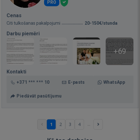
PRO
Cenas
Citi tulkošanas pakalpojumi
20-150€/stunda
Darbu piemēri
+69
Kontakti
+371 *** *** 10
E-pasts
WhatsApp
Piedāvāt pasūtījumu
...
1
2
3
4