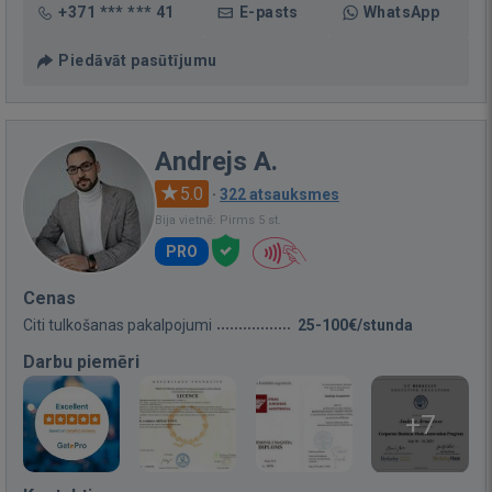
+371 *** *** 41
E-pasts
WhatsApp
Piedāvāt pasūtījumu
Andrejs A.
5.0
·
322 atsauksmes
Bija vietnē: Pirms 5 st.
PRO
Cenas
Citi tulkošanas pakalpojumi
25-100€/stunda
Darbu piemēri
+7