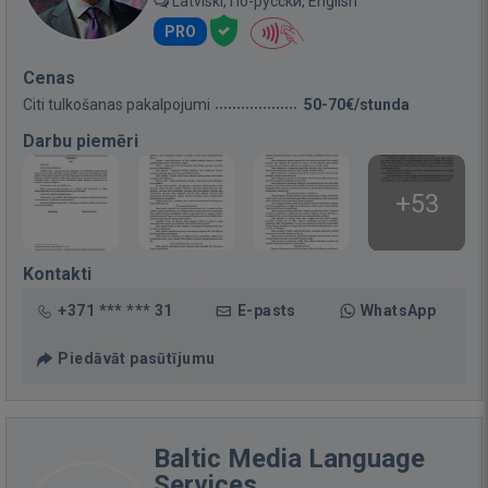
Latviski, По-русски, English
PRO
Cenas
Citi tulkošanas pakalpojumi
50-70€/stunda
Darbu piemēri
+53
Kontakti
+371 *** *** 31
E-pasts
WhatsApp
Piedāvāt pasūtījumu
Baltic Media Language
Services