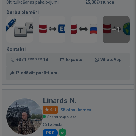
Citi tulkošanas pakalpojumi
25,00€/stunda
Darbu piemēri
+1
Kontakti
+371 *** *** 18
E-pasts
WhatsApp
Piedāvāt pasūtījumu
Linards N.
4.9
·
95 atsauksmes
Šobrīd mājas lapā
Latviski
PRO