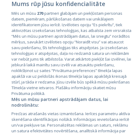
Mums rūp jūsu konfidencialitāte
Mēs un mūsu
270
partneri glabājam un piekļūstam personas
datiem, piemēram, pārlūkošanas datiem vai unikālajiem
identifikatoriem jūsu ierīcē. Izvēloties opciju “Es piekrītu”, tiek
Valstis
aktivizētas izsekošanas tehnoloģijas, kas atbalsta zem virsraksta
Igaunija
“Mēs un mūsu partneri apstrādājam datus, lai sniegtu” norādītos
mērķus, savukārt izvēloties opciju “Noraidīt visu” vai atsaucot
Latvija
savu piekrišanu, šīs tehnoloģijas tiks atspējotas. Ja izsekošanas
tehnoloģijas ir atspējotas, daļa no redzamā satura un reklāmām
Lietuva
var nebūt jums tik atbilstoša. Varat atkārtoti piekļūt šai izvēlnei, lai
jebkurā laikā mainītu savu izvēli vai atsauktu piekrišanu,
noklikšķinot uz saites “Privātuma preferences” tīmekļa lapas
apakšā vai uz peldošās ikonas tīmekļa lapas apakšējā kreisajā
stūrī, ja tāda ir redzama. Jūsu izvēle būs spēkā mūsu piekrišanas
Tīmekļa vietne ietvaros. Plašāku informāciju skatiet mūsu
Privātuma politikā.
Mēs un mūsu partneri apstrādājam datus, lai
nodrošinātu:
City24.lv
CVbankas.lt
Precīzas atrašanās vietas izmantošana. Ierīces parametru aktīva
City24.ee
Kainos.lt
skenēšana identifikācijas nolūkā. Informācijas ievietošana ierīcē
un/vai piekļuve tai. Personalizētas reklāmas un saturs, reklāmu
GetaPro.lv
Paslaugos.lt
un satura efektivitātes novērtēšana, analītiskā informācija par
GetaPro.ee
auto24.ee