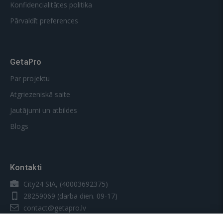
Konfidencialitātes politika
Pārvaldīt preferences
GetaPro
Par projektu
Atgriezeniskā saite
Jautājumi un atbildes
Blogs
Kontakti
City24 SIA, (40003692375)
28259069
(darba dien. 09-17)
contact@getapro.lv