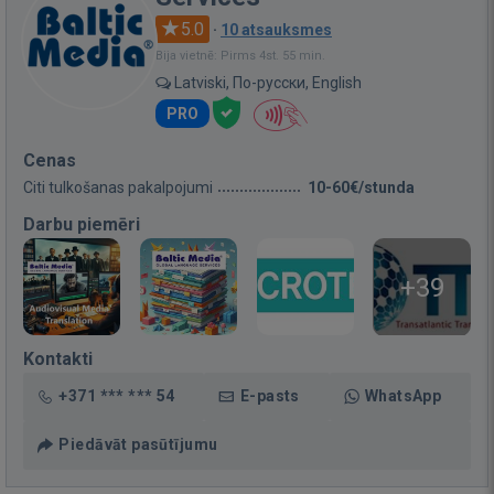
5.0
·
10 atsauksmes
Bija vietnē: Pirms 4st. 55 min.
Latviski, По-русски, English
PRO
Cenas
Citi tulkošanas pakalpojumi
10-60€/stunda
Darbu piemēri
+39
Kontakti
+371 *** *** 54
E-pasts
WhatsApp
Piedāvāt pasūtījumu