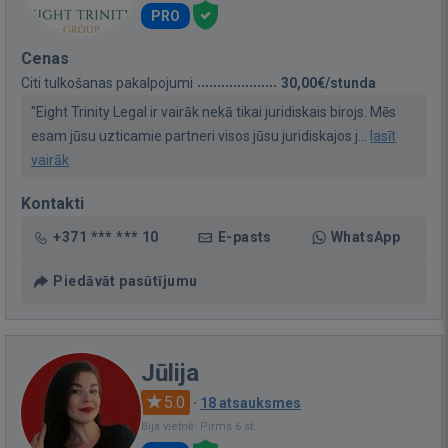
PRO
Cenas
Citi tulkošanas pakalpojumi
30,00€/stunda
"Eight Trinity Legal ir vairāk nekā tikai juridiskais birojs. Mēs
esam jūsu uzticamie partneri visos jūsu juridiskajos j...
lasīt
vairāk
Kontakti
+371 *** *** 10
E-pasts
WhatsApp
Piedāvāt pasūtījumu
Jūlija
5.0
·
18 atsauksmes
Bija vietnē: Pirms 6 st.