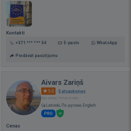
Kontakti
+371 *** *** 54
E-pasts
WhatsApp
Piedāvāt pasūtījumu
Aivars Zariņš
5.0
·
5 atsauksmes
Bija vietnē: Pirms 3 mēn.
Latviski, По-русски, English
PRO
Cenas