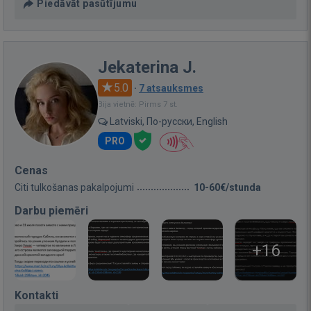
Piedāvāt pasūtījumu
Jekaterina J.
5.0
·
7 atsauksmes
Bija vietnē: Pirms 7 st.
Latviski, По-русски, English
PRO
Cenas
Citi tulkošanas pakalpojumi
10-60€/stunda
Darbu piemēri
+16
Kontakti