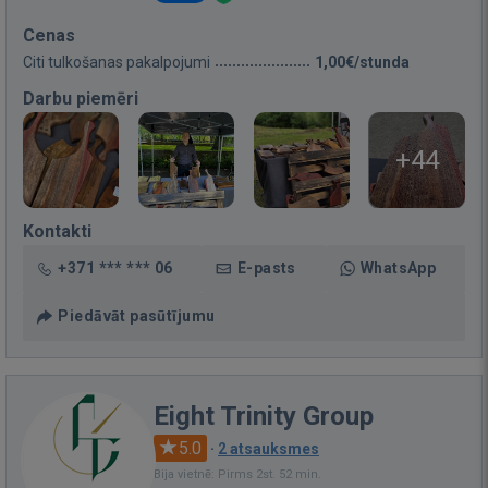
Cenas
Citi tulkošanas pakalpojumi
1,00€/stunda
Darbu piemēri
+44
Kontakti
+371 *** *** 06
E-pasts
WhatsApp
Piedāvāt pasūtījumu
Eight Trinity Group
5.0
·
2 atsauksmes
Bija vietnē: Pirms 2st. 52 min.