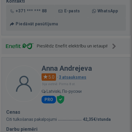
Kontakti
+371 *** *** 88
E-pasts
WhatsApp
Piedāvāt pasūtījumu
Pieslēdz Enefit elektrību un ietaupi!
Anna Andrejeva
5.0
·
3 atsauksmes
Bija vietnē: Pirms 8 st.
Latviski, По-русски
PRO
Cenas
Citi tulkošanas pakalpojumi
42,35€/stunda
Darbu piemēri