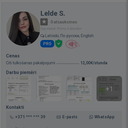
Lelde S.
·
0 atsauksmes
Bija vietnē: Pirms 5 dienām
Latviski, По-русски, English
PRO
Cenas
Citi tulkošanas pakalpojumi
12,00€/stunda
Darbu piemēri
+1
Kontakti
+371 *** *** 39
E-pasts
WhatsApp