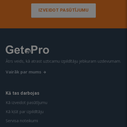
IZVEIDOT PASŪTĪJUMU
Ātrs veids, kā atrast uzticamu izpildītāju jebkuram uzdevumam.
Vairāk par mums
Kā tas darbojas
Kā izveidot pasūtījumu
Kā kļūt par izpildītāju
Servisa noteikumi