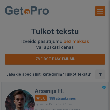
Tulkot tekstu
Izveido pasūtījumu
bez maksas
vai
apskati cenas
IZVEIDOT PASŪTĪJUMU
Labākie speciālisti kategorijā "Tulkot tekstu"
Arsenijs H.
5.0
·
188 atsauksmes
Bija vietnē: Pirms 3st. 27 min.