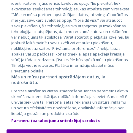
identifikatoriem jūsu ierīcē. Izvēloties opciju “Es piekrītu”, tiek
Valstis
aktivizētas izsekošanas tehnoloģijas, kas atbalsta zem virsraksta
Igaunija
“Mēs un mūsu partneri apstrādājam datus, lai sniegtu” norādītos
mērķus, savukārt izvēloties opciju “Noraidīt visu” vai atsaucot
Latvija
savu piekrišanu, šīs tehnoloģijas tiks atspējotas. Ja izsekošanas
tehnoloģijas ir atspējotas, daļa no redzamā satura un reklāmām
Lietuva
var nebūt jums tik atbilstoša. Varat atkārtoti piekļūt šai izvēlnei, lai
jebkurā laikā mainītu savu izvēli vai atsauktu piekrišanu,
noklikšķinot uz saites “Privātuma preferences” tīmekļa lapas
apakšā vai uz peldošās ikonas tīmekļa lapas apakšējā kreisajā
stūrī, ja tāda ir redzama. Jūsu izvēle būs spēkā mūsu piekrišanas
Tīmekļa vietne ietvaros. Plašāku informāciju skatiet mūsu
Privātuma politikā.
Mēs un mūsu partneri apstrādājam datus, lai
nodrošinātu:
City24.lv
CVbankas.lt
Precīzas atrašanās vietas izmantošana. Ierīces parametru aktīva
City24.ee
Kainos.lt
skenēšana identifikācijas nolūkā. Informācijas ievietošana ierīcē
un/vai piekļuve tai. Personalizētas reklāmas un saturs, reklāmu
GetaPro.lv
Paslaugos.lt
un satura efektivitātes novērtēšana, analītiskā informācija par
GetaPro.ee
auto24.ee
lietotāju grupām un produktu izstrāde.
Skelbiu.lt
KV.ee
Partneru (pakalpojumu sniedzēju) saraksts
Autoplius.lt
Osta.ee
Aruodas.lt
KuldneBörs.ee