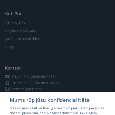
GetaPro
Par projektu
Atgriezeniskā saite
Jautājumi un atbildes
Blogs
Kontakti
City24 SIA, (40003692375)
28259069
(darba dien. 09-17)
contact@getapro.lv
Mums rūp jūsu konfidencialitāte
Mēs un mūsu
270
partneri glabājam un piekļūstam personas
datiem, piemēram, pārlūkošanas datiem vai unikālajiem