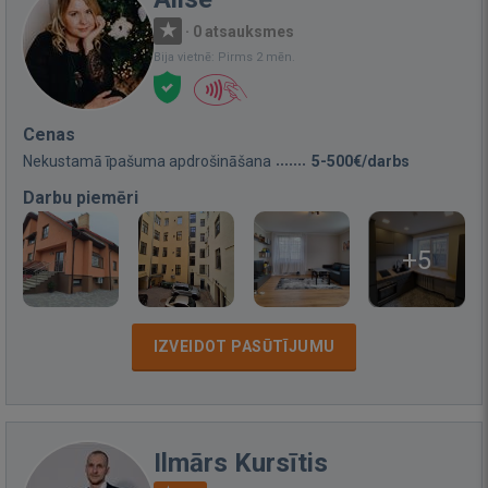
·
0 atsauksmes
Bija vietnē: Pirms 2 mēn.
Cenas
Nekustamā īpašuma apdrošināšana
5-500€/darbs
Darbu piemēri
+5
IZVEIDOT PASŪTĪJUMU
Ilmārs Kursītis