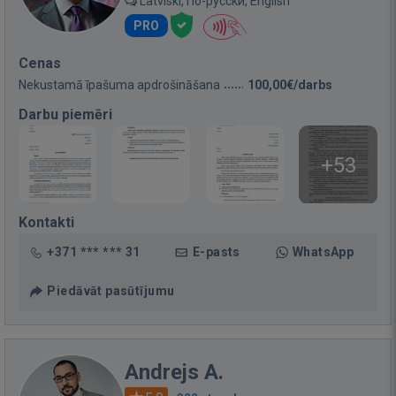
Latviski, По-русски, English
PRO
Cenas
Nekustamā īpašuma apdrošināšana
100,00€/darbs
Darbu piemēri
+53
Kontakti
+371 *** *** 31
E-pasts
WhatsApp
Piedāvāt pasūtījumu
Andrejs A.