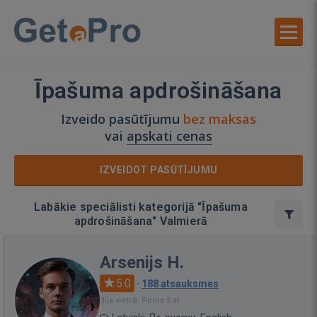
Īpašuma apdrošināšana
Izveido pasūtījumu
bez maksas
vai
apskati cenas
IZVEIDOT PASŪTĪJUMU
Labākie speciālisti kategorijā "Īpašuma
apdrošināšana" Valmierā
Arsenijs H.
5.0
·
188 atsauksmes
Bija vietnē: Pirms 5 st.