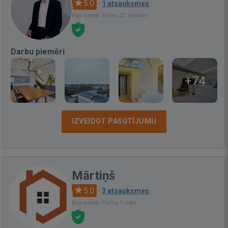
5.0
·
1 atsauksmes
Bija vietnē: Pirms 27 dienām
Darbu piemēri
+74
IZVEIDOT PASŪTĪJUMU
Mārtiņš
5.0
·
3 atsauksmes
Bija vietnē: Pirms 1 mēn.