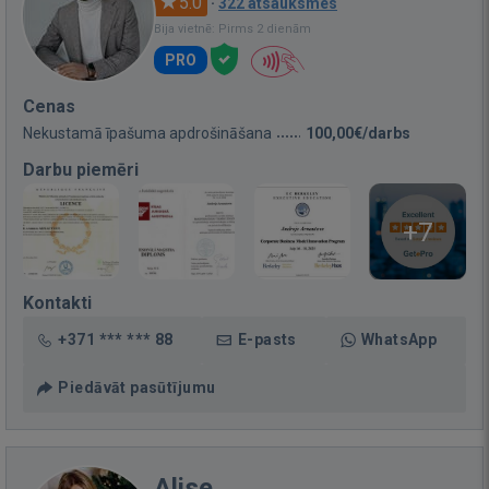
5.0
·
322 atsauksmes
Bija vietnē: Pirms 2 dienām
PRO
Cenas
Nekustamā īpašuma apdrošināšana
100,00€/darbs
Darbu piemēri
+7
Kontakti
+371 *** *** 88
E-pasts
WhatsApp
Piedāvāt pasūtījumu
Alise