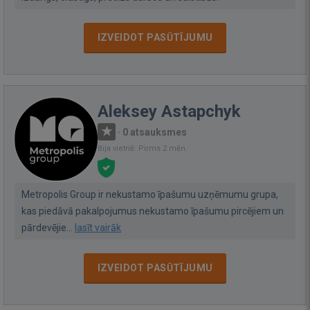
IZVEIDOT PASŪTĪJUMU
Aleksey Astapchyk
·
0 atsauksmes
Bija vietnē: Pirms 2 mēn.
Metropolis Group ir nekustamo īpašumu uzņēmumu grupa,
kas piedāvā pakalpojumus nekustamo īpašumu pircējiem un
pārdevējie...
lasīt vairāk
IZVEIDOT PASŪTĪJUMU