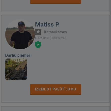
Matiss P.
·
0 atsauksmes
Bija vietnē: Pirms 5 mēn.
Darbu piemēri
IZVEIDOT PASŪTĪJUMU