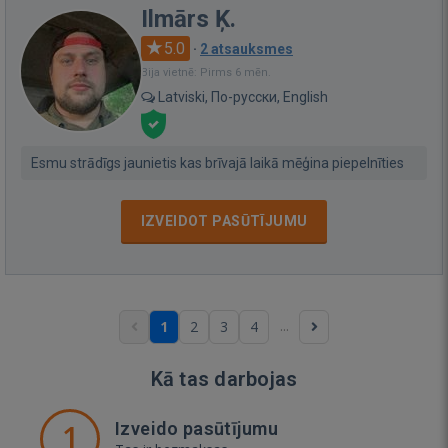
Ilmārs Ķ.
5.0
·
2 atsauksmes
Bija vietnē: Pirms 6 mēn.
Latviski, По-русски, English
Esmu strādīgs jaunietis kas brīvajā laikā mēģina piepelnīties
IZVEIDOT PASŪTĪJUMU
...
1
2
3
4
Kā tas darbojas
1
Izveido pasūtījumu