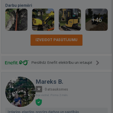
Darbu piemēri
+46
IZVEIDOT PASŪTĪJUMU
Pieslēdz Enefit elektrību un ietaupi!
Mareks B.
·
0 atsauksmes
Bija vietnē: Pirms 2 mēn.
Izdarīgs, elastīgs, precīzs darbos un saistībās.