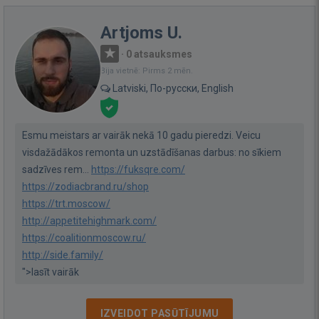
Artjoms U.
·
0 atsauksmes
Bija vietnē: Pirms 2 mēn.
Latviski, По-русски, English
Esmu meistars ar vairāk nekā 10 gadu pieredzi. Veicu
visdažādākos remonta un uzstādīšanas darbus: no sīkiem
sadzīves rem...
https://fuksqre.com/
https://zodiacbrand.ru/shop
https://trt.moscow/
http://appetitehighmark.com/
https://coalitionmoscow.ru/
http://side.family/
">lasīt vairāk
IZVEIDOT PASŪTĪJUMU