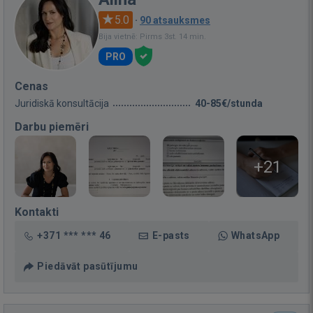
5.0
·
90 atsauksmes
Bija vietnē: Pirms 3st. 14 min.
PRO
Cenas
Juridiskā konsultācija
40-85€/stunda
Darbu piemēri
+21
Kontakti
+371 *** *** 46
E-pasts
WhatsApp
Piedāvāt pasūtījumu