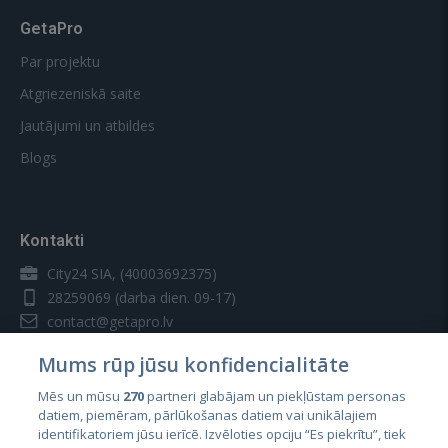
GetaPro
Par projektu
Atgriezeniskā saite
Jautājumi un atbildes
Blogs
Kontakti
City24 SIA, (40003692375)
28259069
(darba dien. 09-17)
contact@getapro.lv
Mums rūp jūsu konfidencialitāte
Mēs un mūsu
270
partneri glabājam un piekļūstam personas
datiem, piemēram, pārlūkošanas datiem vai unikālajiem
identifikatoriem jūsu ierīcē. Izvēloties opciju “Es piekrītu”, tiek
Valstis