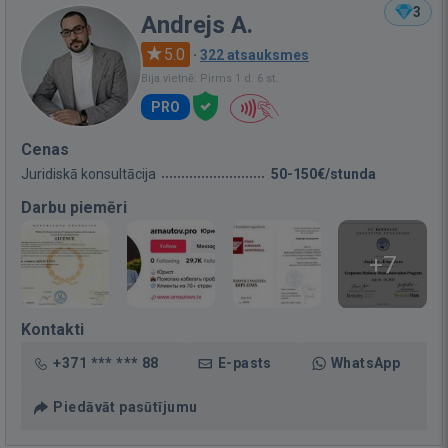
3
Andrejs A.
5.0
·
322 atsauksmes
Bija vietnē: Pirms 1 d. 6 st.
PRO
Cenas
Juridiskā konsultācija
50-150€/stunda
Darbu piemēri
+7
Kontakti
+371 *** *** 88
E-pasts
WhatsApp
Piedāvāt pasūtījumu