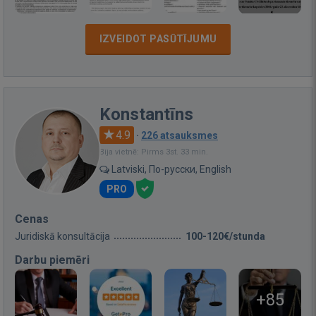
IZVEIDOT PASŪTĪJUMU
Konstantīns
4.9
·
226 atsauksmes
Bija vietnē: Pirms 3st. 33 min.
Latviski, По-русски, English
PRO
Cenas
Juridiskā konsultācija
100-120€/stunda
Darbu piemēri
+85