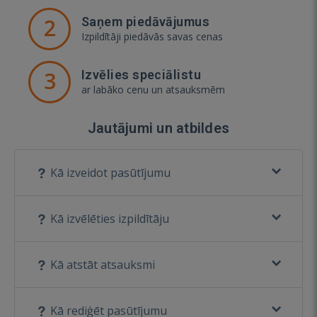
2
Saņem piedāvājumus
Izpildītāji piedāvās savas cenas
3
Izvēlies speciālistu
ar labāko cenu un atsauksmēm
Jautājumi un atbildes
Kā izveidot pasūtījumu
Kā izvēlēties izpildītāju
Kā atstāt atsauksmi
Kā rediģēt pasūtījumu