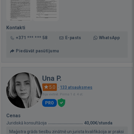
Kontakti
+371 *** *** 58
E-pasts
WhatsApp
Piedāvāt pasūtījumu
Una P.
5.0
·
133 atsauksmes
Bija vietnē: Pirms 1 d. 4 st.
PRO
Cenas
Juridiskā konsultācija
40,00€/stunda
Maģistra grāds tiesību zinātnē un jurista kvalifikācija ar praksi