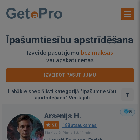
Īpašumtiesību apstrīdēšana
Izveido pasūtījumu
bez maksas
vai
apskati cenas
IZVEIDOT PASŪTĪJUMU
Labākie speciālisti kategorijā "Īpašumtiesību
apstrīdēšana" Ventspilī
8
Arsenijs H.
5.0
·
188 atsauksmes
Bija vietnē: Pirms 1st. 11 min.