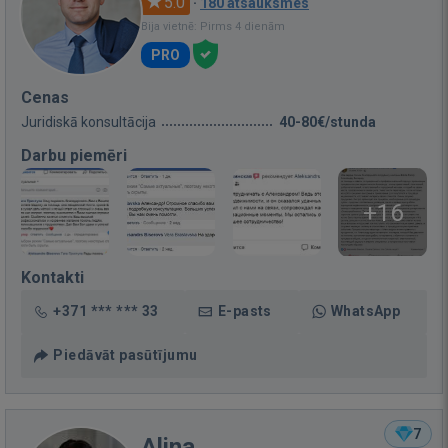
5.0
·
180 atsauksmes
Bija vietnē: Pirms 4 dienām
PRO
Cenas
Juridiskā konsultācija
40-80€/stunda
Darbu piemēri
+16
Kontakti
+371 *** *** 33
E-pasts
WhatsApp
Piedāvāt pasūtījumu
7
Alina