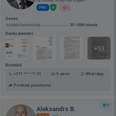
Latviski, По-русски, English
PRO
Cenas
Juridiskā konsultācija
35-100€/stunda
Darbu piemēri
+53
Kontakti
+371 *** *** 31
E-pasts
WhatsApp
Piedāvāt pasūtījumu
7
Aleksandrs B.