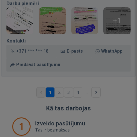
Darbu piemēri
+1
Kontakti
+371 *** *** 18
E-pasts
WhatsApp
Piedāvāt pasūtījumu
...
1
2
3
4
Kā tas darbojas
1
Izveido pasūtījumu
Tas ir bezmaksas