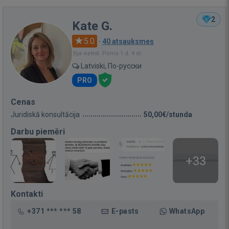
2
Kate G.
5.0
·
40 atsauksmes
Bija vietnē: Pirms 1 d. 4 st.
Latviski, По-русски
PRO
Cenas
Juridiskā konsultācija
50,00€/stunda
Darbu piemēri
+33
Kontakti
+371 *** *** 58
E-pasts
WhatsApp