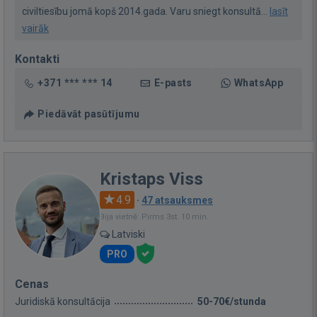
civiltiesību jomā kopš 2014.gada. Varu sniegt konsultā...
lasīt
vairāk
Kontakti
+371 *** *** 14
E-pasts
WhatsApp
Piedāvāt pasūtījumu
Kristaps Viss
4.9
·
47 atsauksmes
Bija vietnē: Pirms 3st. 10 min.
Latviski
PRO
Cenas
Juridiskā konsultācija
50-70€/stunda