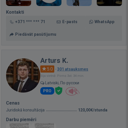
Kontakti
+371 *** *** 71
E-pasts
WhatsApp
Piedāvāt pasūtījumu
Arturs K.
5.0
·
301 atsauksmes
Bija vietnē: Pirms 3st. 34 min.
Latviski, По-русски
PRO
Cenas
Juridiskā konsultācija
120,00€/stunda
Darbu piemēri