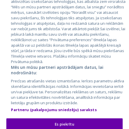
aktivizētas izsekošanas tehnoloģijas, kas atbalsta zem virsraksta
Igaunija
“Mēs un mūsu partneri apstrādājam datus, lai sniegtu” norādītos
mērķus, savukārt izvēloties opciju “Noraidīt visu” vai atsaucot
Latvija
savu piekrišanu, šīs tehnoloģijas tiks atspējotas. Ja izsekošanas
tehnoloģijas ir atspējotas, daļa no redzamā satura un reklāmām
Lietuva
var nebūt jums tik atbilstoša. Varat atkārtoti piekļūt šai izvēlnei, lai
jebkurā laikā mainītu savu izvēli vai atsauktu piekrišanu,
noklikšķinot uz saites “Privātuma preferences” tīmekļa lapas
apakšā vai uz peldošās ikonas tīmekļa lapas apakšējā kreisajā
stūrī, ja tāda ir redzama. Jūsu izvēle būs spēkā mūsu piekrišanas
Tīmekļa vietne ietvaros. Plašāku informāciju skatiet mūsu
Privātuma politikā.
Mēs un mūsu partneri apstrādājam datus, lai
nodrošinātu:
City24.lv
CVbankas.lt
Precīzas atrašanās vietas izmantošana. Ierīces parametru aktīva
City24.ee
Kainos.lt
skenēšana identifikācijas nolūkā. Informācijas ievietošana ierīcē
un/vai piekļuve tai. Personalizētas reklāmas un saturs, reklāmu
GetaPro.lv
Paslaugos.lt
un satura efektivitātes novērtēšana, analītiskā informācija par
GetaPro.ee
auto24.ee
lietotāju grupām un produktu izstrāde.
Skelbiu.lt
KV.ee
Partneru (pakalpojumu sniedzēju) saraksts
Autoplius.lt
Osta.ee
Aruodas.lt
KuldneBörs.ee
Es piekrītu