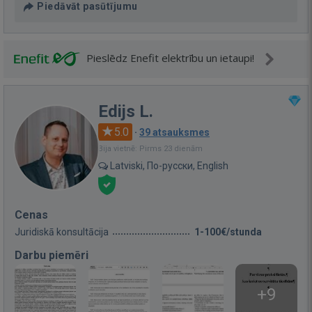
Piedāvāt pasūtījumu
Pieslēdz Enefit elektrību un ietaupi!
Edijs L.
5.0
·
39 atsauksmes
Bija vietnē: Pirms 23 dienām
Latviski, По-русски, English
Cenas
Juridiskā konsultācija
1-100€/stunda
Darbu piemēri
+9