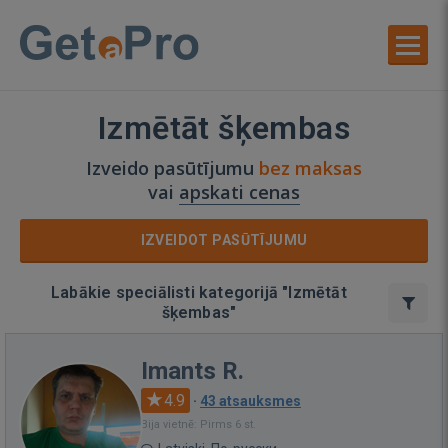
Izmētāt šķembas
Izveido pasūtījumu
bez maksas
vai
apskati cenas
IZVEIDOT PASŪTĪJUMU
Labākie speciālisti kategorijā "Izmētāt
šķembas"
Imants R.
4.9
·
43 atsauksmes
Bija vietnē: Pirms 6 st.