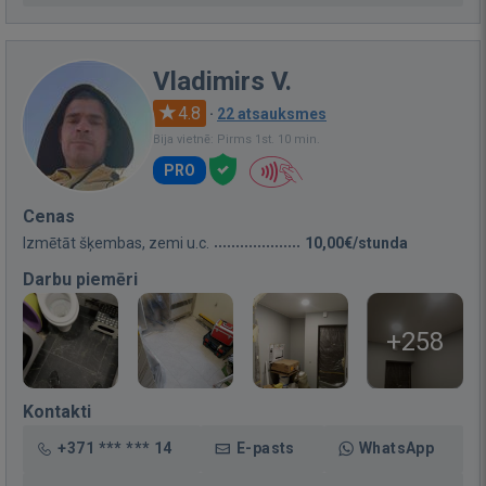
Vladimirs V.
4.8
·
22 atsauksmes
Bija vietnē: Pirms 1st. 10 min.
PRO
Cenas
Izmētāt šķembas, zemi u.c.
10,00€/stunda
Darbu piemēri
+258
Kontakti
+371 *** *** 14
E-pasts
WhatsApp