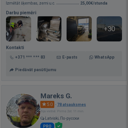
Izmētāt šķembas, zemi u.c.
25,00€/stunda
Darbu piemēri
+30
Kontakti
+371 *** *** 83
E-pasts
WhatsApp
Piedāvāt pasūtījumu
Mareks G.
5.0
·
78 atsauksmes
Bija vietnē: Pirms 2st. 11 min.
Latviski, По-русски
PRO