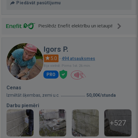
Piedāvāt pasūtījumu
Pieslēdz Enefit elektrību un ietaupi!
Igors P.
5.0
·
494 atsauksmes
Bija vietnē: Pirms 1st. 26 min.
PRO
Cenas
Izmētāt šķembas, zemi u.c.
50,00€/stunda
Darbu piemēri
+527