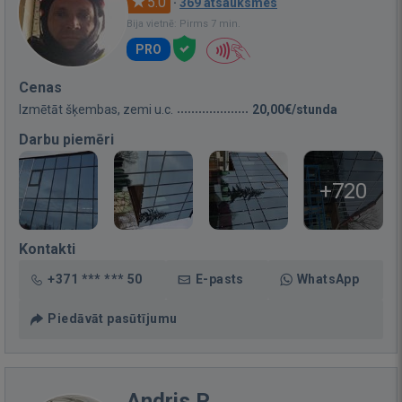
5.0
·
369 atsauksmes
Bija vietnē: Pirms 7 min.
PRO
Cenas
Izmētāt šķembas, zemi u.c.
20,00€/stunda
Darbu piemēri
+720
Kontakti
+371 *** *** 50
E-pasts
WhatsApp
Piedāvāt pasūtījumu
Andris P.