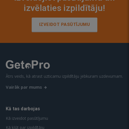
izvēlaties izpildītāju!
IZVEIDOT PASŪTĪJUMU
Ātrs veids, kā atrast uzticamu izpildītāju jebkuram uzdevumam.
Vairāk par mums
Kā tas darbojas
Kā izveidot pasūtījumu
Kā kļūt par izpildītāju