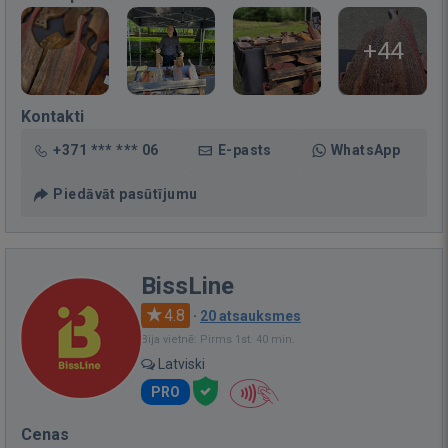
+44
Kontakti
+371 *** *** 06
E-pasts
WhatsApp
Piedāvāt pasūtījumu
BissLine
4.8
·
20 atsauksmes
Bija vietnē: Pirms 1st. 40 min.
Latviski
PRO
Cenas