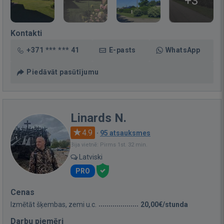
+3
Kontakti
+371 *** *** 41
E-pasts
WhatsApp
Piedāvāt pasūtījumu
Linards N.
4.9
·
95 atsauksmes
Bija vietnē: Pirms 1st. 32 min.
Latviski
PRO
Cenas
Izmētāt šķembas, zemi u.c.
20,00€/stunda
Darbu piemēri