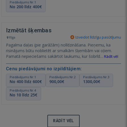
Piedāvājums Nr.1
No 200 līdz 400€
Izmētāt šķembas
Izveidot līdzīgu pasūtījumu
Rīga
Pagalma daļas (pie garāžām) nolīdzināšana. Pieņemu, ka
risinājums būtu noblietēt ar smalkām šķembām vai oļiem.
Pamatā nepieciešams sakārtot laukumu, kur šobrīd…
Rādīt vēl
Cenu piedāvājumi no izpildītājiem:
Piedāvājums Nr.1
Piedāvājums Nr.2
Piedāvājums Nr.3
No 400 līdz 600€
900,00€
1300,00€
Piedāvājums Nr.4
No 10 līdz 25€
RĀDĪT VĒL