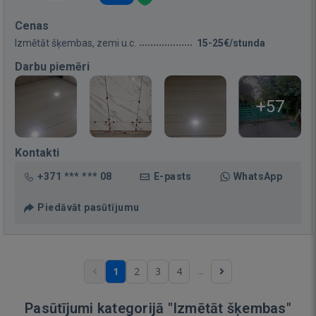
Cenas
Izmētāt šķembas, zemi u.c.
15-25€/stunda
Darbu piemēri
+57
Kontakti
+371 *** *** 08
E-pasts
WhatsApp
Piedāvāt pasūtījumu
...
1
2
3
4
Pasūtījumi kategorijā "Izmētāt šķembas"