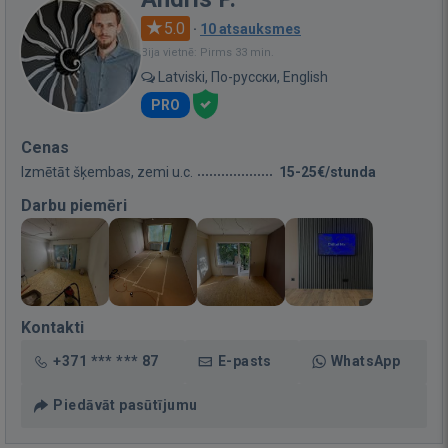
5.0
·
10 atsauksmes
Bija vietnē: Pirms 33 min.
Latviski, По-русски, English
PRO
Cenas
Izmētāt šķembas, zemi u.c.
15-25€/stunda
Darbu piemēri
Kontakti
+371 *** *** 87
E-pasts
WhatsApp
Piedāvāt pasūtījumu