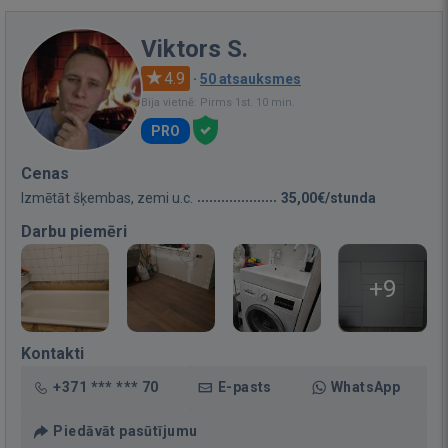
Viktors S.
4.9
·
50 atsauksmes
Bija vietnē: Pirms 1st. 10 min.
PRO
Cenas
Izmētāt šķembas, zemi u.c.
35,00€/stunda
Darbu piemēri
+9
Kontakti
+371 *** *** 70
E-pasts
WhatsApp
Piedāvāt pasūtījumu