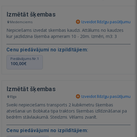
Izmētāt šķembas
Izveidot līdzīgu pasūtījumu
Medemciems
Nepiciešams izvedat skembas kaudzi. Attālums no kaudzes
kur jaizlidzina šķemba apmeram 10 - 20m. Izmēri, m3: 3
Cenu piedāvājumi no izpildītājiem:
Piedāvājums Nr.1
100,00€
Izmētāt šķembas
Izveidot līdzīgu pasūtījumu
Rīga
Sveiki nepieciešams transports 2 kubikmetru šķembas
atvešanai un Bobkata tipa traktors šķembas izlīdzināšanai pa
bedrēm stāvlaukumā. Steidzmi. Vēlams zvanīt.
Cenu piedāvājumi no izpildītājiem: