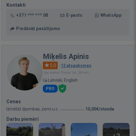
Kontakti
+371 *** *** 08
E-pasts
WhatsApp
Piedāvāt pasūtījumu
Miķelis Apinis
5.0
·
12 atsauksmes
Bija vietnē: Pirms 1st. 28 min.
Latviski, English
PRO
Cenas
Izmētāt šķembas, zemi u.c.
10,00€/stunda
Darbu piemēri