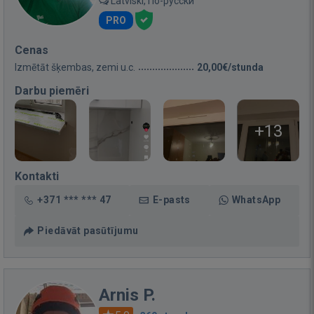
Latviski, По-русски
PRO
Cenas
Izmētāt šķembas, zemi u.c.
20,00€/stunda
Darbu piemēri
+13
Kontakti
+371 *** *** 47
E-pasts
WhatsApp
Piedāvāt pasūtījumu
Arnis P.