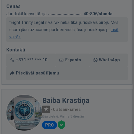
Cenas
Juridiskā konsultācija
40-80€/stunda
"Eight Trinity Legal ir vairāk nekā tikai juridiskais birojs. Mēs
esam jūsu uzticamie partneri visos jūsu juridiskajos j...
lasīt
vairāk
Kontakti
+371 *** *** 10
E-pasts
WhatsApp
Piedāvāt pasūtījumu
Baiba Krastiņa
·
0 atsauksmes
Bija vietnē: Pirms 3 dienām
PRO