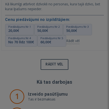
Kā likumīgi atbrīvot dzīvokli no personas, kura tajā dzīvo, bet
kurai īpašums nepieder.
Cenu piedāvājumi no izpildītājiem:
Piedāvājums Nr.1
Piedāvājums Nr.2
Piedāvājums Nr.3
20,00€
50,00€
50,00€
Piedāvājums Nr.4
Piedāvājums Nr.5
Rādīt vēl
No 70 līdz 100€
60,00€
RĀDĪT VĒL
Kā tas darbojas
1
Izveido pasūtījumu
Tas ir bezmaksas