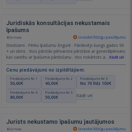
Juridiskās konsultācijas nekustamais
īpašums
Izveidot līdzīgu pasūtījumu
Jūrmala
Steidzami . Pērku īpašumu Engurē . Pārdevējs kungs gados 90
+ un slims . Viņu pārstāv pilnvarota pārstāve ar ģenerālpilnvaru
kas saistītu ar īpašuma pārdošanu . Viss nokārtots a…
Rādīt vēl
Cenu piedāvājumi no izpildītājiem:
Piedāvājums Nr.1
Piedāvājums Nr.2
Piedāvājums Nr.3
50,00€
40,00€
No 70 līdz 100€
Piedāvājums Nr.4
Piedāvājums Nr.5
Rādīt vēl
80,00€
50,00€
Jurists nekustamo īpašumu jautājumos
Izveidot līdzīgu pasūtījumu
Jūrmala