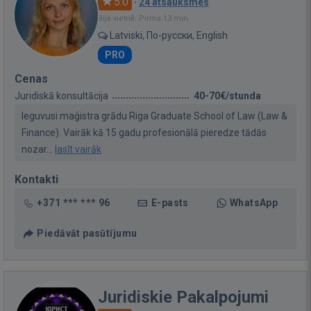
5.0
·
24 atsauksmes
Bija vietnē: Pirms 13 min.
Latviski, По-русски, English
PRO
Cenas
Juridiskā konsultācija
40-70€/stunda
Ieguvusi maģistra grādu Riga Graduate School of Law (Law &
Finance). Vairāk kā 15 gadu profesionālā pieredze tādās
nozar...
lasīt vairāk
Kontakti
+371 *** *** 96
E-pasts
WhatsApp
Piedāvāt pasūtījumu
Juridiskie Pakalpojumi