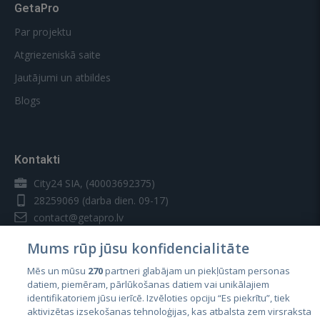
GetaPro
Par projektu
Atgriezeniskā saite
Jautājumi un atbildes
Blogs
Kontakti
City24 SIA, (40003692375)
28259069
(darba dien. 09-17)
contact@getapro.lv
Mums rūp jūsu konfidencialitāte
Mēs un mūsu
270
partneri glabājam un piekļūstam personas
datiem, piemēram, pārlūkošanas datiem vai unikālajiem
identifikatoriem jūsu ierīcē. Izvēloties opciju “Es piekrītu”, tiek
Valstis
aktivizētas izsekošanas tehnoloģijas, kas atbalsta zem virsraksta