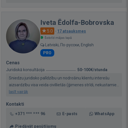
Iveta Ēdolfa-Bobrovska
5.0
·
17 atsauksmes
Šobrīd mājas lapā
Latviski, По-русски, English
PRO
Cenas
Juridiskā konsultācija
50-100€/stunda
Sniedzu juridisko palīdzību un nodrošinu klientu interešu
aizsardzību visa veida civillietās (ģimenes strīdi, nekustamie...
lasīt vairāk
Kontakti
+371 *** *** 96
E-pasts
WhatsApp
Piedāvāt pasūtījumu