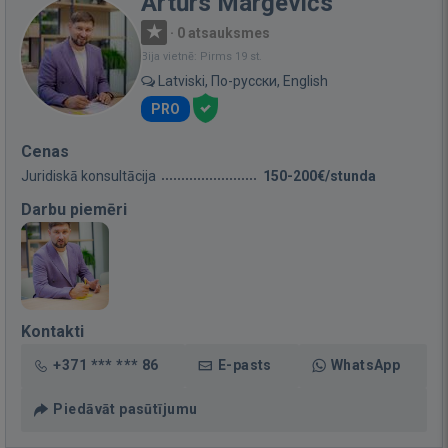
Artūrs Marģevičs
·
0 atsauksmes
Bija vietnē: Pirms 19 st.
Latviski, По-русски, English
PRO
Cenas
Juridiskā konsultācija
150-200€/stunda
Darbu piemēri
Kontakti
+371 *** *** 86
E-pasts
WhatsApp
Piedāvāt pasūtījumu