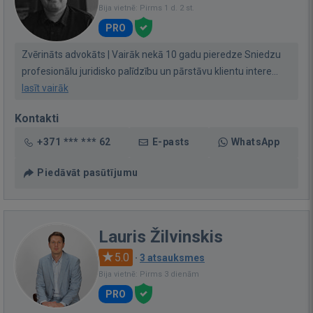
Bija vietnē: Pirms 1 d. 2 st.
PRO
Zvērināts advokāts | Vairāk nekā 10 gadu pieredze Sniedzu
profesionālu juridisko palīdzību un pārstāvu klientu intere...
lasīt vairāk
Kontakti
+371 *** *** 62
E-pasts
WhatsApp
Piedāvāt pasūtījumu
Lauris Žilvinskis
5.0
·
3 atsauksmes
Bija vietnē: Pirms 3 dienām
PRO