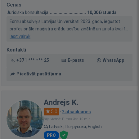
Cenas
Juridiskā konsultācija
10,00€/stunda
Esmu absolvējis Latvijas Universitāti 2023. gadā, iegūstot
profesionālo maģistra grādu tiesību zinātnē un jurista kvalif...
lasīt vairāk
Kontakti
+371 *** *** 25
E-pasts
WhatsApp
Piedāvāt pasūtījumu
Andrejs K.
5.0
·
2 atsauksmes
Bija vietnē: Pirms 3st. 10 min.
Latviski, По-русски, English
PRO