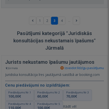
...
1
2
3
4
Pasūtījumi kategorijā "Juridiskās
konsultācijas nekustamais īpašums"
Jūrmalā
Jurists nekustamo īpašumu jautājumos
Izveidot līdzīgu pasūtījumu
Jūrmala
Juridiska konsultācija īres jautājumā saistībā ar booking.com
Cenu piedāvājumi no izpildītājiem:
Piedāvājums Nr.1
Piedāvājums Nr.2
Piedāvājums Nr.3
100,00€
60,00€
70,00€
Piedāvājums Nr.4
Piedāvājums Nr.5
Rādīt vēl
110,00€
100,00€