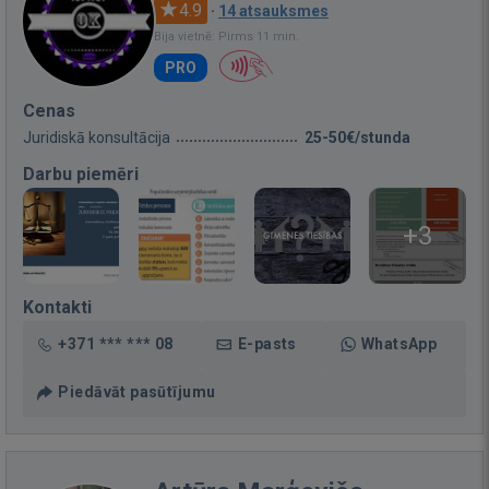
4.9
·
14 atsauksmes
Bija vietnē: Pirms 11 min.
PRO
Cenas
Juridiskā konsultācija
25-50€/stunda
Darbu piemēri
+3
Kontakti
+371 *** *** 08
E-pasts
WhatsApp
Piedāvāt pasūtījumu