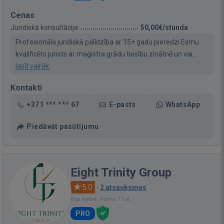
Cenas
Juridiskā konsultācija
50,00€/stunda
Profesionāla juridiskā palīdzība ar 15+ gadu pieredzi Esmu
kvalificēts jurists ar maģistra grādu tiesību zinātnē un vai...
lasīt vairāk
Kontakti
+371 *** *** 67
E-pasts
WhatsApp
Piedāvāt pasūtījumu
Eight Trinity Group
5.0
·
2 atsauksmes
Bija vietnē: Pirms 17 st.
PRO