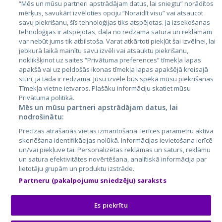
Igaunija
“Mēs un mūsu partneri apstrādājam datus, lai sniegtu” norādītos
mērķus, savukārt izvēloties opciju “Noraidīt visu” vai atsaucot
Latvija
savu piekrišanu, šīs tehnoloģijas tiks atspējotas. Ja izsekošanas
tehnoloģijas ir atspējotas, daļa no redzamā satura un reklāmām
Lietuva
var nebūt jums tik atbilstoša. Varat atkārtoti piekļūt šai izvēlnei, lai
jebkurā laikā mainītu savu izvēli vai atsauktu piekrišanu,
noklikšķinot uz saites “Privātuma preferences” tīmekļa lapas
apakšā vai uz peldošās ikonas tīmekļa lapas apakšējā kreisajā
stūrī, ja tāda ir redzama. Jūsu izvēle būs spēkā mūsu piekrišanas
Tīmekļa vietne ietvaros. Plašāku informāciju skatiet mūsu
Privātuma politikā.
Mēs un mūsu partneri apstrādājam datus, lai
nodrošinātu:
City24.lv
CVbankas.lt
Precīzas atrašanās vietas izmantošana. Ierīces parametru aktīva
City24.ee
Kainos.lt
skenēšana identifikācijas nolūkā. Informācijas ievietošana ierīcē
un/vai piekļuve tai. Personalizētas reklāmas un saturs, reklāmu
GetaPro.lv
Paslaugos.lt
un satura efektivitātes novērtēšana, analītiskā informācija par
GetaPro.ee
auto24.ee
lietotāju grupām un produktu izstrāde.
Skelbiu.lt
KV.ee
Partneru (pakalpojumu sniedzēju) saraksts
Autoplius.lt
Osta.ee
Aruodas.lt
KuldneBörs.ee
Es piekrītu