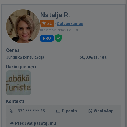
Natalja R.
5.0
·
3 atsauksmes
Bija vietnē: Pirms 1 d. 1 st.
PRO
Cenas
Juridiskā konsultācija
50,00€/stunda
Darbu piemēri
Kontakti
+371 *** *** 25
E-pasts
WhatsApp
Piedāvāt pasūtījumu