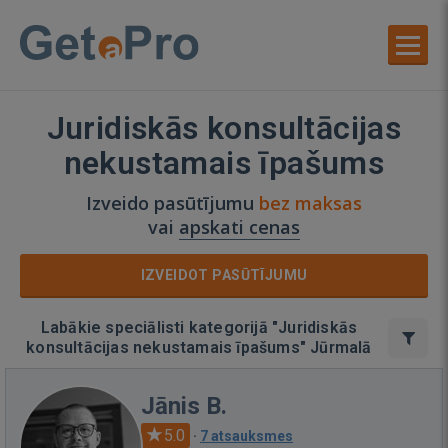
Juridiskās konsultācijas
nekustamais īpašums
Izveido pasūtījumu
bez maksas
vai
apskati cenas
IZVEIDOT PASŪTĪJUMU
Labākie speciālisti kategorijā "Juridiskās
konsultācijas nekustamais īpašums" Jūrmalā
Jānis B.
5.0
·
7 atsauksmes