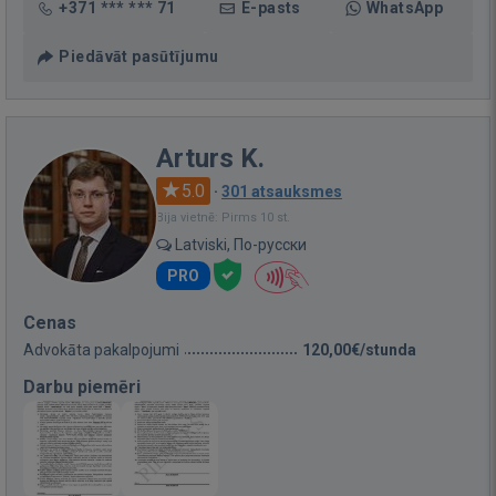
+371 *** *** 71
E-pasts
WhatsApp
Piedāvāt pasūtījumu
Arturs K.
5.0
·
301 atsauksmes
Bija vietnē: Pirms 10 st.
Latviski, По-русски
PRO
Cenas
Advokāta pakalpojumi
120,00€/stunda
Darbu piemēri