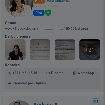
5.0
·
90 atsauksmes
Bija vietnē: Pirms 5 st.
PRO
Cenas
Advokāta pakalpojumi
100,00€/stunda
Darbu piemēri
+21
Kontakti
+371 *** *** 46
E-pasts
WhatsApp
Piedāvāt pasūtījumu
3
Andrejs A.