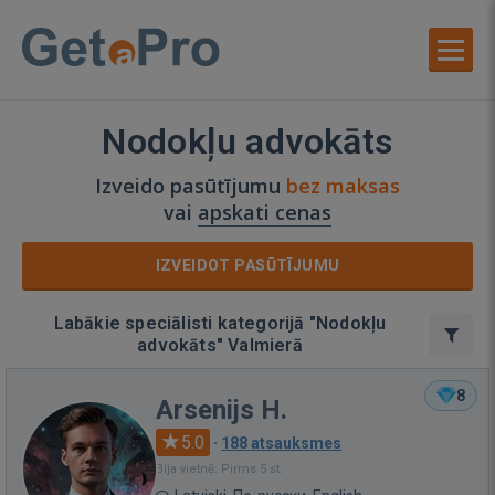
Nodokļu advokāts
Izveido pasūtījumu
bez maksas
vai
apskati cenas
IZVEIDOT PASŪTĪJUMU
Labākie speciālisti kategorijā "Nodokļu
advokāts" Valmierā
8
Arsenijs H.
5.0
·
188 atsauksmes
Bija vietnē: Pirms 5 st.