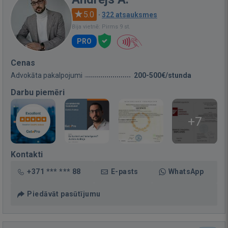
5.0
·
322 atsauksmes
Bija vietnē: Pirms 9 st.
PRO
Cenas
Advokāta pakalpojumi
200-500€/stunda
Darbu piemēri
+7
Kontakti
+371 *** *** 88
E-pasts
WhatsApp
Piedāvāt pasūtījumu