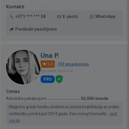
Kontakti
+371 *** *** 58
E-pasts
WhatsApp
Piedāvāt pasūtījumu
Una P.
5.0
·
133 atsauksmes
Bija vietnē: Pirms 9 st.
PRO
Cenas
Advokāta pakalpojumi
50,00€/stunda
Maģistra grāds tiesību zinātnē un jurista kvalifikācija ar praksi
civiltiesību jomā kopš 2014.gada. Varu sniegt konsultā...
lasīt
vairāk