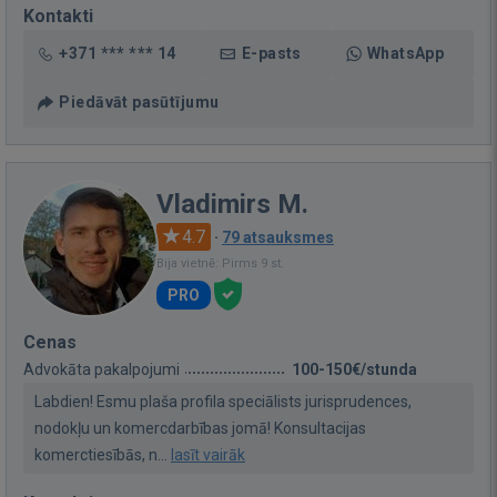
Kontakti
+371 *** *** 14
E-pasts
WhatsApp
Piedāvāt pasūtījumu
Vladimirs M.
4.7
·
79 atsauksmes
Bija vietnē: Pirms 9 st.
PRO
Cenas
Advokāta pakalpojumi
100-150€/stunda
Labdien! Esmu plaša profila speciālists jurisprudences,
nodokļu un komercdarbības jomā! Konsultacijas
komerctiesībās, n...
lasīt vairāk