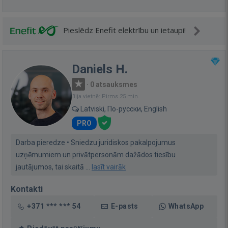
Pieslēdz Enefit elektrību un ietaupi!
Daniels H.
·
0 atsauksmes
Bija vietnē: Pirms 25 min.
Latviski, По-русски, English
PRO
Darba pieredze • Sniedzu juridiskos pakalpojumus
uzņēmumiem un privātpersonām dažādos tiesību
jautājumos, tai skaitā ...
lasīt vairāk
Kontakti
+371 *** *** 54
E-pasts
WhatsApp