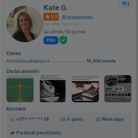
2
Kate G.
5.0
·
40 atsauksmes
Bija vietnē: Pirms 9 st.
Latviski, По-русски
PRO
Cenas
Advokāta pakalpojumi
55,00€/stunda
Darbu piemēri
+33
Kontakti
+371 *** *** 58
E-pasts
WhatsApp
Piedāvāt pasūtījumu