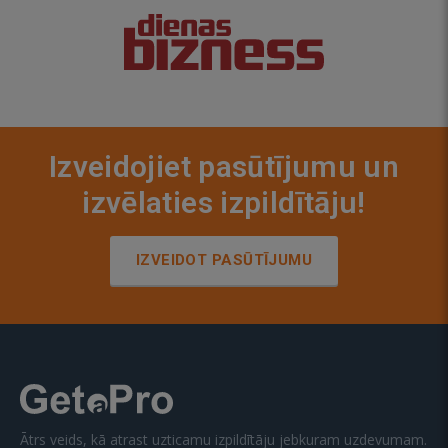
Izveidojiet pasūtījumu un
izvēlaties izpildītāju!
IZVEIDOT PASŪTĪJUMU
Ātrs veids, kā atrast uzticamu izpildītāju jebkuram uzdevumam.