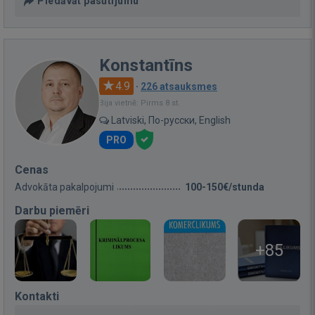
Piedāvāt pasūtījumu
Konstantīns
4.9
·
226 atsauksmes
Bija vietnē: Pirms 8 st.
Latviski, По-русски, English
PRO
Cenas
Advokāta pakalpojumi
100-150€/stunda
Darbu piemēri
+85
Kontakti