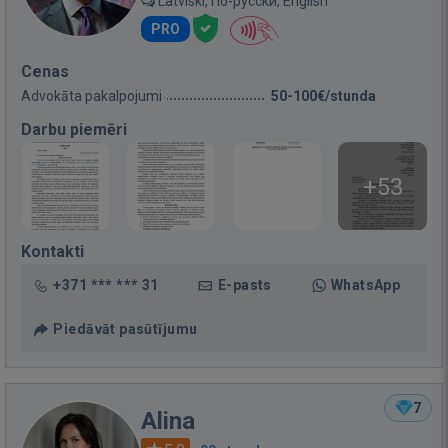
Latviski, По-русски, English
PRO
Cenas
Advokāta pakalpojumi
50-100€/stunda
Darbu piemēri
+53
Kontakti
+371 *** *** 31
E-pasts
WhatsApp
Piedāvāt pasūtījumu
7
Alina