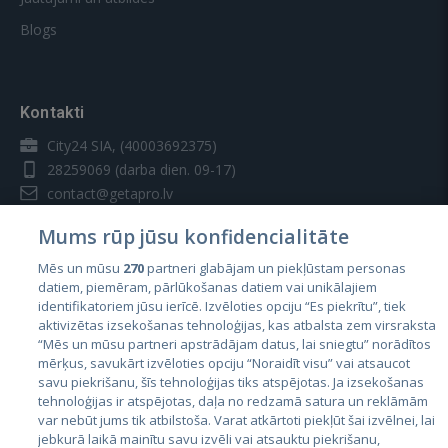
Blogs
Kontakti
City24 SIA, (40003692375)
28259069
(darba dien. 09-17)
contact@getapro.lv
Mums rūp jūsu konfidencialitāte
Mēs un mūsu
270
partneri glabājam un piekļūstam personas
datiem, piemēram, pārlūkošanas datiem vai unikālajiem
identifikatoriem jūsu ierīcē. Izvēloties opciju “Es piekrītu”, tiek
Valstis
aktivizētas izsekošanas tehnoloģijas, kas atbalsta zem virsraksta
Igaunija
“Mēs un mūsu partneri apstrādājam datus, lai sniegtu” norādītos
mērķus, savukārt izvēloties opciju “Noraidīt visu” vai atsaucot
Latvija
savu piekrišanu, šīs tehnoloģijas tiks atspējotas. Ja izsekošanas
tehnoloģijas ir atspējotas, daļa no redzamā satura un reklāmām
Lietuva
var nebūt jums tik atbilstoša. Varat atkārtoti piekļūt šai izvēlnei, lai
jebkurā laikā mainītu savu izvēli vai atsauktu piekrišanu,