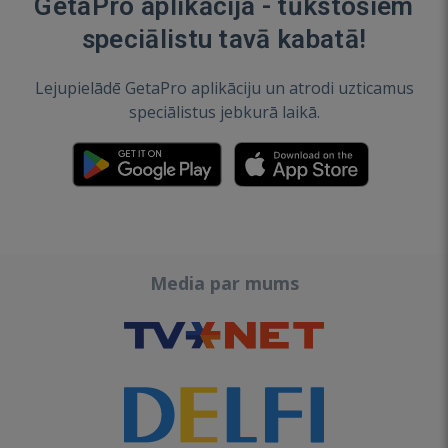
GetaPro aplikācija - tūkstošiem
speciālistu tavā kabatā!
Lejupielādē GetaPro aplikāciju un atrodi uzticamus
speciālistus jebkurā laikā.
Media par mums