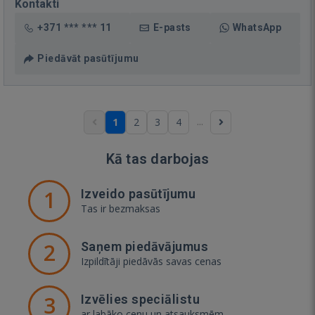
Kontakti
+371 *** *** 11
E-pasts
WhatsApp
Piedāvāt pasūtījumu
...
1
2
3
4
Kā tas darbojas
1
Izveido pasūtījumu
Tas ir bezmaksas
2
Saņem piedāvājumus
Izpildītāji piedāvās savas cenas
3
Izvēlies speciālistu
ar labāko cenu un atsauksmēm