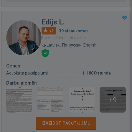
Edijs L.
5.0
·
39 atsauksmes
Bija vietnē: Pirms 25 dienām
Latviski, По-русски, English
Cenas
Advokāta pakalpojumi
1-100€/stunda
Darbu piemēri
+9
IZVEIDOT PASŪTĪJUMU