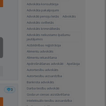
Advokāta konsultācija
Advokāta pakalpojumi
Advokāti pensiju lietās
Advokāts
Advokāts civillietās
Advokāts krimināllietās
Advokāts nekustamo īpašumu
jautājumos
Aizbildnības reģistrācija
Alimentu advokāts
Alimentu iekasēšana
Apdrošināšanas advokāti
Apelācija
Autortiesību advokāts
Autortiesību aizsardzība
Bankrota advokāts
Darba tiesību advokāti
3
Goda un cieņas aizstāvēšana
Intelektuālo tiesību aizsardzība