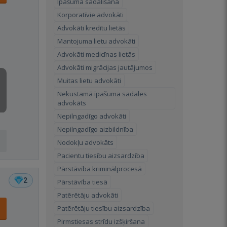
Īpašuma sadalīšana
Korporatīvie advokāti
Advokāti kredītu lietās
Mantojuma lietu advokāti
Advokāti medicīnas lietās
Advokāti migrācijas jautājumos
Muitas lietu advokāti
Nekustamā īpašuma sadales
advokāts
Nepilngadīgo advokāti
Nepilngadīgo aizbildnība
Nodokļu advokāts
Pacientu tiesību aizsardzība
Pārstāvība kriminālprocesā
2
Pārstāvība tiesā
Patērētāju advokāti
Patērētāju tiesību aizsardzība
Pirmstiesas strīdu izšķiršana