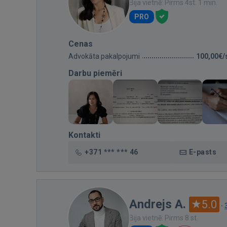
Bija vietnē: Pirms 4st. 1 min.
PRO
Cenas
Advokāta pakalpojumi
100,00€/
Darbu piemēri
Kontakti
+371 *** *** 46
E-pasts
Andrejs A.
5.0
·
Bija vietnē: Pirms 8 st.