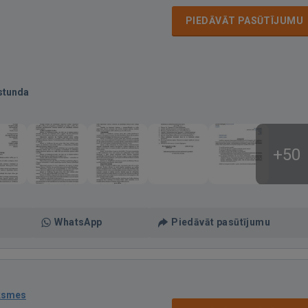
PIEDĀVĀT PASŪTĪJUMU
stunda
+50
WhatsApp
Piedāvāt pasūtījumu
ksmes