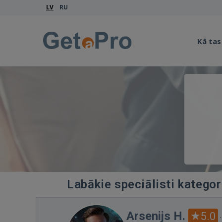
LV
RU
Kā tas
Labākie speciālisti kategor
Arsenijs H.
5.0