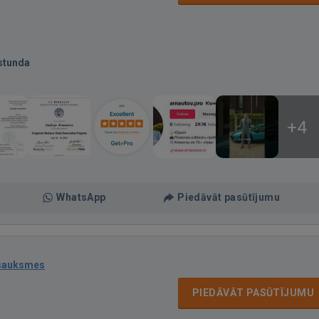
stunda
+4
WhatsApp
Piedāvāt pasūtījumu
tsauksmes
PIEDĀVĀT PASŪTĪJUMU