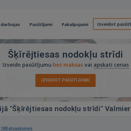
Izveidot pasūt
 darbojas
Pasūtījumi
Pakalpojumi
Šķīrējtiesas nodokļu strīdi
Izveido pasūtījumu
bez maksas
vai
apskati cenas
IZVEIDOT PASŪTĪJUMU
ijā "Šķīrējtiesas nodokļu strīdi" Valmie
·
188 atsauksmes