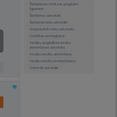
Šķīrējtiesas strīdi par piegādes
līgumiem
Šķīrējtiesu advokāti
Šķiršanās lietu advokāti
Starptautisko lietu advokāts
Sūdzības iesniegšana
Vecāku aizgādības tiesību
atņemšanas advokāts
Vecāku tiesību atņemšana
Vecāku tiesību ierobežošana
Zvērināti advokāti