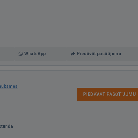
WhatsApp
Piedāvāt pasūtījumu
sauksmes
PIEDĀVĀT PASŪTĪJUMU
stunda