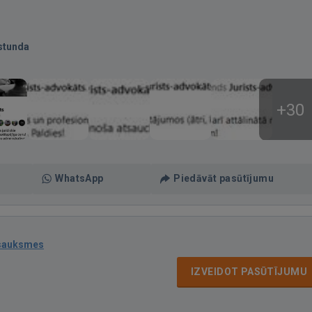
stunda
+30
WhatsApp
Piedāvāt pasūtījumu
tsauksmes
IZVEIDOT PASŪTĪJUMU