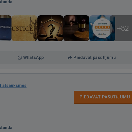
stunda
+82
WhatsApp
Piedāvāt pasūtījumu
1 atsauksmes
PIEDĀVĀT PASŪTĪJUMU
stunda