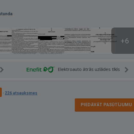
stunda
+6
Elektroauto ātrās uzlādes tīkls
9
·
226 atsauksmes
PIEDĀVĀT PASŪTĪJUMU