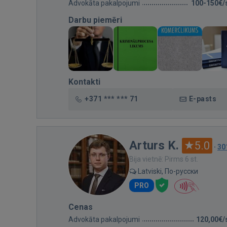
Advokāta pakalpojumi
100-150€/
Darbu piemēri
Kontakti
+371 *** *** 71
E-pasts
Arturs K.
5.0
·
30
Bija vietnē: Pirms 6 st.
Latviski, По-русски
PRO
Cenas
Advokāta pakalpojumi
120,00€/