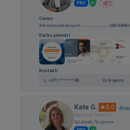
PRO
Cenas
Advokāta pakalpojumi
200-500€/
Darbu piemēri
Kontakti
+371 *** *** 88
E-pasts
Kate G.
5.0
·
40 a
Bija vietnē: Pirms 5 st.
Latviski, По-русски