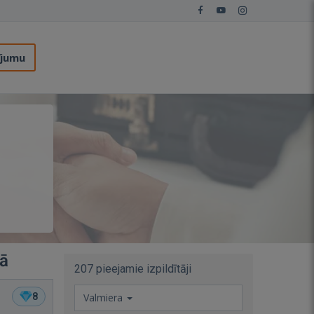
ījumu
rā
207 pieejamie izpildītāji
8
Valmiera