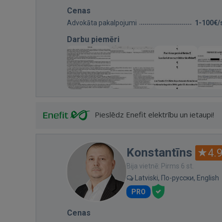
Cenas
Advokāta pakalpojumi
1-100€/
Darbu piemēri
Pieslēdz Enefit elektrību un ietaupi!
Konstantīns
4.
Bija vietnē: Pirms 6 st.
Latviski, По-русски, English
PRO
Cenas