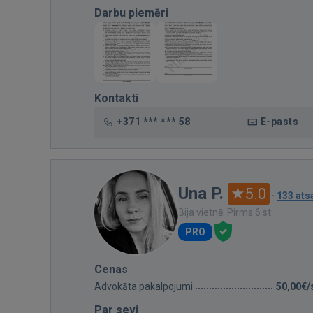
Darbu piemēri
Kontakti
+371 *** *** 58
E-pasts
Una P.
5.0
·
133 at
Bija vietnē: Pirms 6 st.
PRO
Cenas
Advokāta pakalpojumi
50,00€/
Par sevi