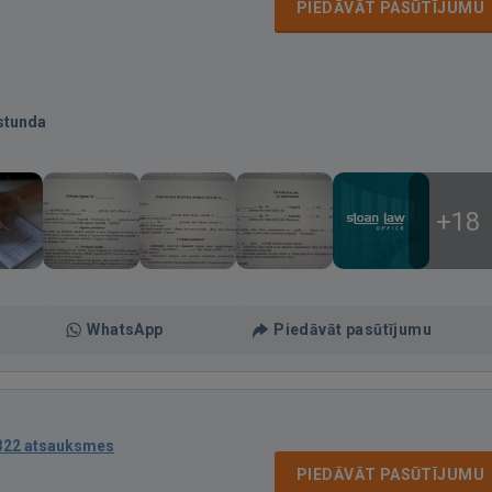
PIEDĀVĀT PASŪTĪJUMU
stunda
+18
WhatsApp
Piedāvāt pasūtījumu
322 atsauksmes
PIEDĀVĀT PASŪTĪJUMU