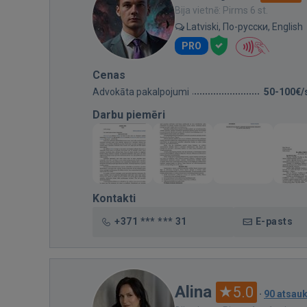
Bija vietnē: Pirms 6 st.
Latviski, По-русски, English
PRO
Cenas
Advokāta pakalpojumi
50-100€/
Darbu piemēri
Kontakti
+371 *** *** 31
E-pasts
Alina
5.0
·
90 atsau