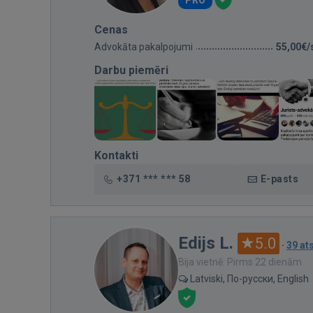
PRO
Cenas
Advokāta pakalpojumi
55,00€/
Darbu piemēri
Kontakti
+371 *** *** 58
E-pasts
Edijs L.
5.0
·
39 a
Bija vietnē: Pirms 22 dienām
Latviski, По-русски, English