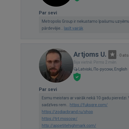
Par sevi
Metropolis Group ir nekustamo īpašumu uzņēm
pārdevējie...
lasīt vairāk
Artjoms U.
·
0 at
Bija vietnē: Pirms 2 mēn.
Latviski, По-русски, English
Par sevi
Esmu meistars ar vairāk nekā 10 gadu pieredzi.
sadzīves rem...
https://fuksqre.com/
https://zodiacbrand.ru/shop
https://trt.moscow/
http://appetitehighmark.com/