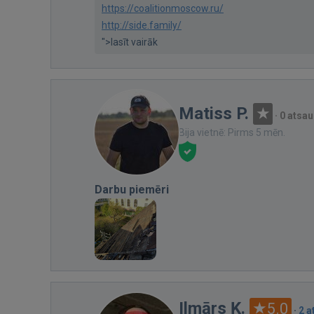
https://coalitionmoscow.ru/
http://side.family/
">lasīt vairāk
Matiss P.
·
0 atsa
Bija vietnē: Pirms 5 mēn.
Darbu piemēri
Ilmārs Ķ.
5.0
·
2 