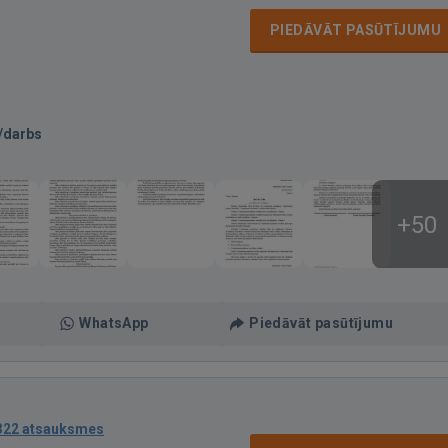
PIEDĀVĀT PASŪTĪJUMU
/darbs
+50
WhatsApp
Piedāvāt pasūtījumu
322 atsauksmes