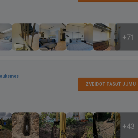
+71
sauksmes
IZVEIDOT PASŪTĪJUMU
+43