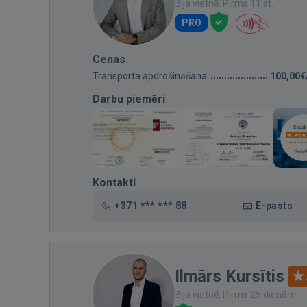
Bija vietnē: Pirms 11 st.
PRO
Cenas
Transporta apdrošināšana
100,00€
Darbu piemēri
Kontakti
+371 *** *** 88
E-pasts
Ilmārs Kursītis
Bija vietnē: Pirms 25 dienām