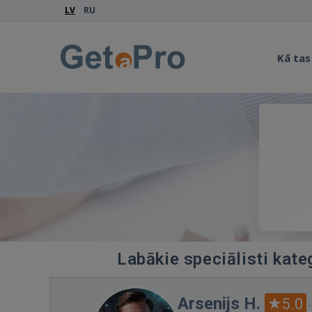
LV
RU
Kā tas
Labākie speciālisti kat
Arsenijs H.
5.0