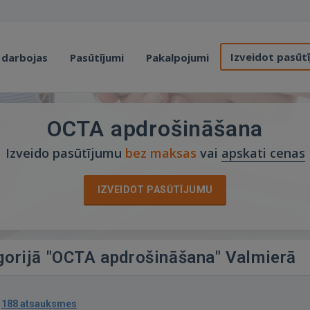
Izveidot pasūt
 darbojas
Pasūtījumi
Pakalpojumi
OCTA apdrošināšana
Izveido pasūtījumu
bez maksas
vai
apskati cenas
IZVEIDOT PASŪTĪJUMU
egorijā "OCTA apdrošināšana" Valmierā
·
188 atsauksmes