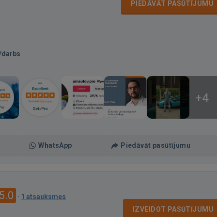
PIEDĀVĀT PASŪTĪJUMU
/darbs
+4
WhatsApp
Piedāvāt pasūtījumu
5.0
·
1 atsauksmes
IZVEIDOT PASŪTĪJUMU