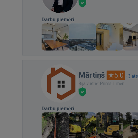
Darbu piemēri
Mārtiņš
5.0
·
3 at
Bija vietnē: Pirms 1 mēn.
Darbu piemēri