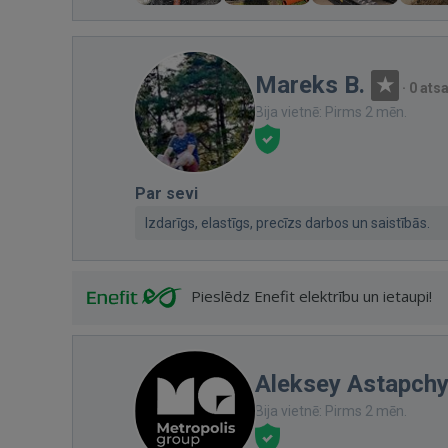
Mareks B.
·
0 ats
Bija vietnē: Pirms 2 mēn.
Par sevi
Izdarīgs, elastīgs, precīzs darbos un saistībās.
Pieslēdz Enefit elektrību un ietaupi!
Aleksey Astapch
Bija vietnē: Pirms 2 mēn.