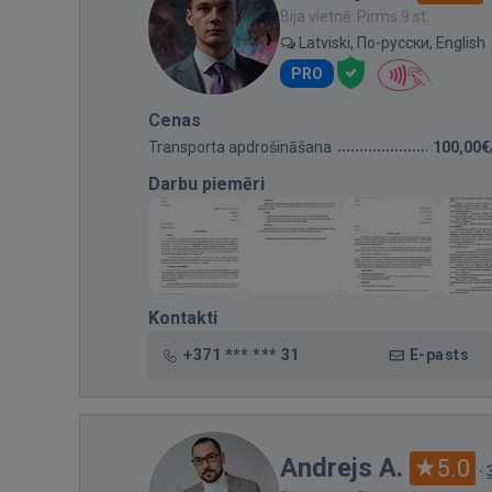
Bija vietnē: Pirms 9 st.
Latviski, По-русски, English
PRO
Cenas
Transporta apdrošināšana
100,00€
Darbu piemēri
Kontakti
+371 *** *** 31
E-pasts
Andrejs A.
5.0
·