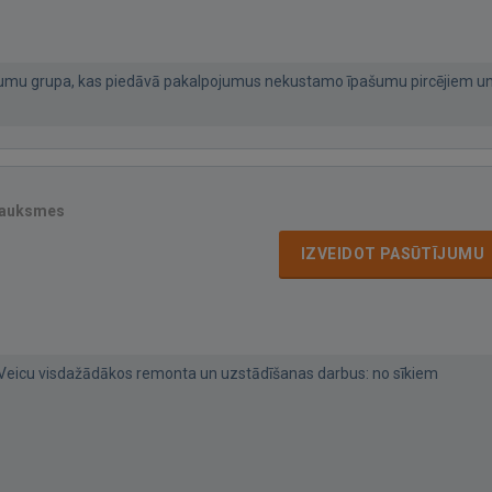
umu grupa, kas piedāvā pakalpojumus nekustamo īpašumu pircējiem u
sauksmes
IZVEIDOT PASŪTĪJUMU
 Veicu visdažādākos remonta un uzstādīšanas darbus: no sīkiem