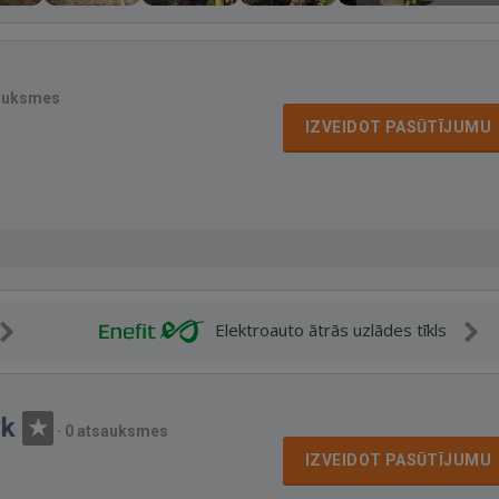
auksmes
IZVEIDOT PASŪTĪJUMU
Elektroauto ātrās uzlādes tīkls
yk
·
0 atsauksmes
IZVEIDOT PASŪTĪJUMU