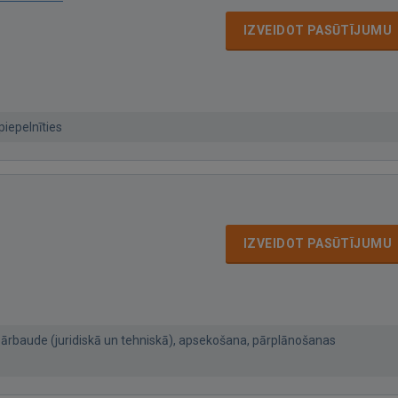
IZVEIDOT PASŪTĪJUMU
piepelnīties
IZVEIDOT PASŪTĪJUMU
ārbaude (juridiskā un tehniskā), apsekošana, pārplānošanas