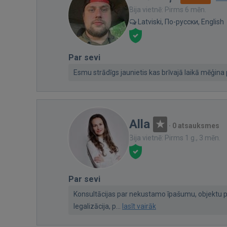
Bija vietnē: Pirms 6 mēn.
Latviski, По-русски, English
Par sevi
Esmu strādīgs jaunietis kas brīvajā laikā mēģina 
Alla
·
0 atsauksmes
Bija vietnē: Pirms 1 g., 3 mēn.
Par sevi
Konsultācijas par nekustamo īpašumu, objektu p
legalizācija, p...
lasīt vairāk