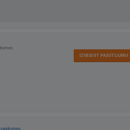
uksmes
IZVEIDOT PASŪTĪJUMU
atsauksmes