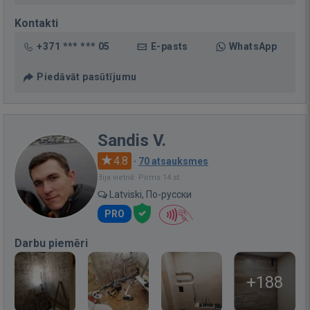
Kontakti
+371 *** *** 05
E-pasts
WhatsApp
Piedāvāt pasūtījumu
Sandis V.
4.8
·
70 atsauksmes
Bija vietnē: Pirms 14 st.
Latviski, По-русски
PRO
Darbu piemēri
+188