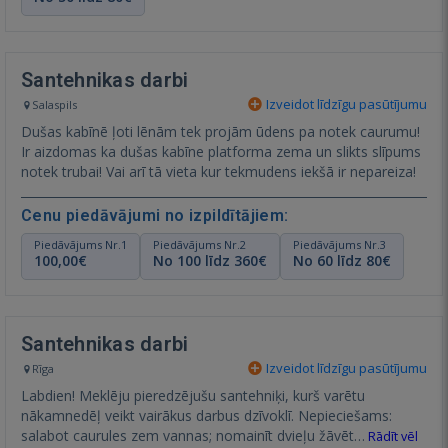
Santehnikas darbi
Izveidot līdzīgu pasūtījumu
Salaspils
Dušas kabīnē ļoti lēnām tek projām ūdens pa notek caurumu!
Ir aizdomas ka dušas kabīne platforma zema un slikts slīpums
notek trubai! Vai arī tā vieta kur tekmudens iekšā ir nepareiza!
Cenu piedāvājumi no izpildītājiem:
Piedāvājums Nr.1
Piedāvājums Nr.2
Piedāvājums Nr.3
100,00€
No 100 līdz 360€
No 60 līdz 80€
Santehnikas darbi
Izveidot līdzīgu pasūtījumu
Rīga
Labdien! Meklēju pieredzējušu santehniķi, kurš varētu
nākamnedēļ veikt vairākus darbus dzīvoklī. Nepieciešams:
salabot caurules zem vannas; nomainīt dvieļu žāvēt…
Rādīt vēl