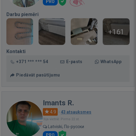
PRO
Darbu piemēri
+161
Kontakti
+371 *** *** 54
E-pasts
WhatsApp
Piedāvāt pasūtījumu
Imants R.
4.9
·
43 atsauksmes
Bija vietnē: Pirms 22 st.
Latviski, По-русски
PRO