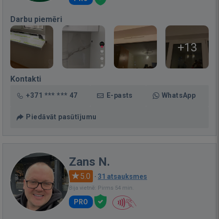
Darbu piemēri
+13
Kontakti
+371 *** *** 47
E-pasts
WhatsApp
Piedāvāt pasūtījumu
Zans N.
5.0
·
31 atsauksmes
Bija vietnē: Pirms 54 min.
PRO