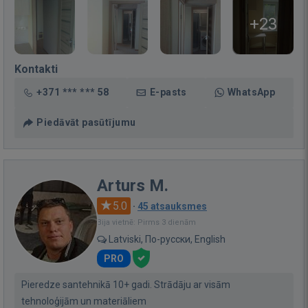
+23
Kontakti
+371 *** *** 58
E-pasts
WhatsApp
Piedāvāt pasūtījumu
Arturs M.
5.0
·
45 atsauksmes
Bija vietnē: Pirms 3 dienām
Latviski, По-русски, English
PRO
Pieredze santehnikā 10+ gadi. Strādāju ar visām
tehnoloģijām un materiāliem