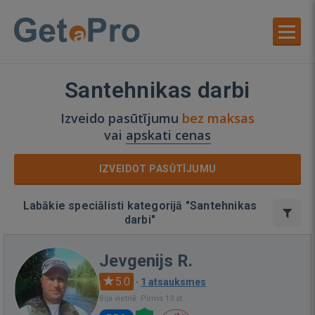
Santehnikas darbi
Izveido pasūtījumu
bez maksas
vai
apskati cenas
IZVEIDOT PASŪTĪJUMU
Labākie speciālisti kategorijā "Santehnikas
darbi"
Jevgenijs R.
5.0
·
1 atsauksmes
Bija vietnē: Pirms 13 st.