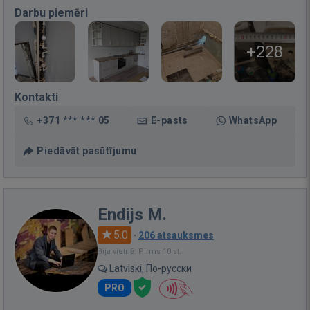
Darbu piemēri
+228
Kontakti
+371 *** *** 05
E-pasts
WhatsApp
Piedāvāt pasūtījumu
Endijs M.
5.0
·
206 atsauksmes
Bija vietnē: Pirms 10 st.
Latviski, По-русски
PRO