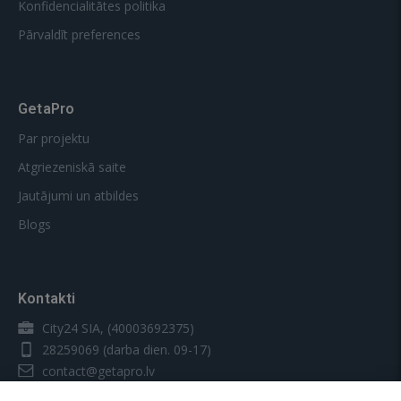
Konfidencialitātes politika
Pārvaldīt preferences
GetaPro
Par projektu
Atgriezeniskā saite
Jautājumi un atbildes
Blogs
Kontakti
City24 SIA, (40003692375)
28259069
(darba dien. 09-17)
contact@getapro.lv