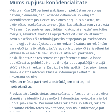
Mums rūp jūsu konfidencialitāte
Mēs un mūsu
270
partneri glabājam un piekļūstam personas
datiem, piemēram, pārlūkošanas datiem vai unikālajiem
identifikatoriem jūsu ierīcē. Izvēloties opciju “Es piekrītu”, tiek
Valstis
aktivizētas izsekošanas tehnoloģijas, kas atbalsta zem virsraksta
Igaunija
“Mēs un mūsu partneri apstrādājam datus, lai sniegtu” norādītos
mērķus, savukārt izvēloties opciju “Noraidīt visu” vai atsaucot
Latvija
savu piekrišanu, šīs tehnoloģijas tiks atspējotas. Ja izsekošanas
tehnoloģijas ir atspējotas, daļa no redzamā satura un reklāmām
Lietuva
var nebūt jums tik atbilstoša. Varat atkārtoti piekļūt šai izvēlnei, lai
jebkurā laikā mainītu savu izvēli vai atsauktu piekrišanu,
noklikšķinot uz saites “Privātuma preferences” tīmekļa lapas
apakšā vai uz peldošās ikonas tīmekļa lapas apakšējā kreisajā
stūrī, ja tāda ir redzama. Jūsu izvēle būs spēkā mūsu piekrišanas
Tīmekļa vietne ietvaros. Plašāku informāciju skatiet mūsu
Privātuma politikā.
Mēs un mūsu partneri apstrādājam datus, lai
nodrošinātu:
City24.lv
CVbankas.lt
Precīzas atrašanās vietas izmantošana. Ierīces parametru aktīva
City24.ee
Kainos.lt
skenēšana identifikācijas nolūkā. Informācijas ievietošana ierīcē
un/vai piekļuve tai. Personalizētas reklāmas un saturs, reklāmu
GetaPro.lv
Paslaugos.lt
un satura efektivitātes novērtēšana, analītiskā informācija par
GetaPro.ee
auto24.ee