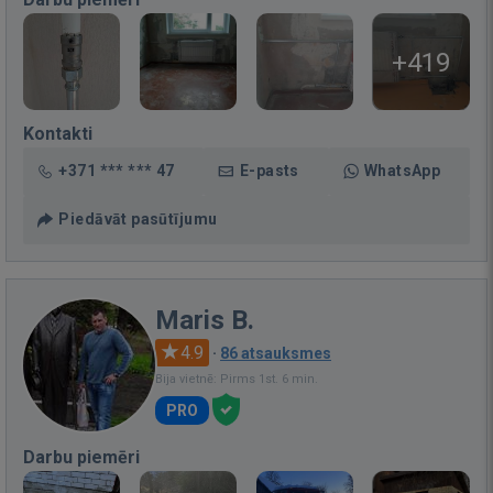
+419
Kontakti
+371 *** *** 47
E-pasts
WhatsApp
Piedāvāt pasūtījumu
Maris B.
4.9
·
86 atsauksmes
Bija vietnē: Pirms 1st. 6 min.
PRO
Darbu piemēri