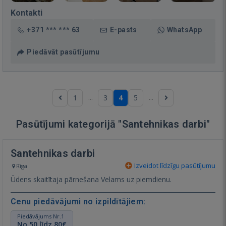
Kontakti
+371 *** *** 63
E-pasts
WhatsApp
Piedāvāt pasūtījumu
...
...
1
3
4
5
Pasūtījumi kategorijā "Santehnikas darbi"
Santehnikas darbi
Izveidot līdzīgu pasūtījumu
Rīga
Ūdens skaitītaja pārnešana Velams uz piemdienu.
Cenu piedāvājumi no izpildītājiem:
Piedāvājums Nr.1
No 50 līdz 80€