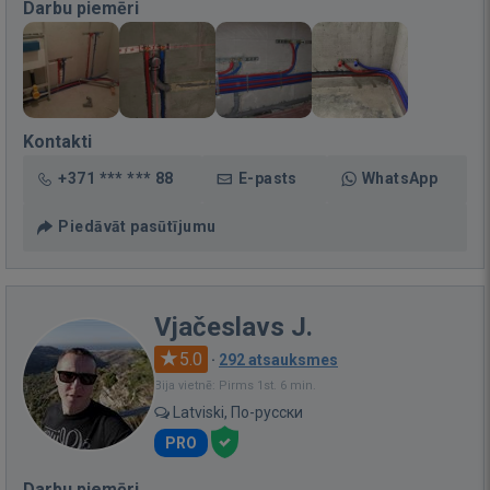
Darbu piemēri
Kontakti
+371 *** *** 88
E-pasts
WhatsApp
Piedāvāt pasūtījumu
Vjačeslavs J.
5.0
·
292 atsauksmes
Bija vietnē: Pirms 1st. 6 min.
Latviski, По-русски
PRO
Darbu piemēri