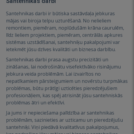
Santehnikas darbi
Santehnikas darbi ir būtiska sastāvdaļa jebkuras
mājas vai biroja telpu uzturēšanā. No nelieliem
remontiem, piemēram, noplūdušām krāna caurulēm,
līdz lieliem projektiem, piemēram, centrālās apkures
sistēmas uzstādīšanai, santehniķu pakalpojumi var
ietekmēt jūsu dzīves kvalitāti un biznesa darbību.
Santehnikas darbi prasa augstu precizitāti un
zināšanas, lai nodrošinātu visefektīvāko risinājumu
jebkura veida problēmām. Lai izvairītos no
nepatīkamiem pārsteigumiem un novērstu turpmākas
problēmas, būtu prātīgi uzticēties pieredzējušiem
profesionāļiem, kas spēj atrisināt jūsu santehniskās
problēmas ātri un efektīvi.
Ja jums ir nepieciešama palīdzība ar santehnikas
problēmām, sazinieties ar uzticamu un pieredzējušu
santehniķi. Viņi piedāvā kvalitatīvus pakalpojumus,