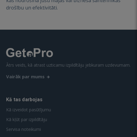
kas nodrošina jūsu mājas vai biznesa santehnikas
drošību un efektivitāti.
Ātrs veids, kā atrast uzticamu izpildītāju jebkuram uzdevumam.
Vairāk par mums
Kā tas darbojas
Kā izveidot pasūtījumu
Kā kļūt par izpildītāju
Servisa noteikumi