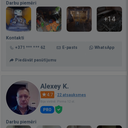
Darbu piemēri
+14
Kontakti
+371 *** *** 62
E-pasts
WhatsApp
Piedāvāt pasūtījumu
Alexey K.
4.7
·
22 atsauksmes
Bija vietnē: Pirms 12 st.
PRO
Darbu piemēri