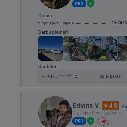
PRO
Cenas
Kurjera pakalpojumi
15-25€/
Darbu piemēri
Kontakti
+371 *** *** 12
E-pasts
Edvins V.
4.8
·
9 
Bija vietnē: Pirms 2st. 8 min.
PRO