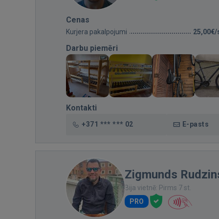
Cenas
Kurjera pakalpojumi
25,00€/
Darbu piemēri
Kontakti
+371 *** *** 02
E-pasts
Zigmunds Rudzin
Bija vietnē: Pirms 7 st.
PRO