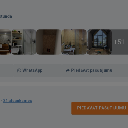
stunda
+51
WhatsApp
Piedāvāt pasūtījumu
·
21 atsauksmes
PIEDĀVĀT PASŪTĪJUMU