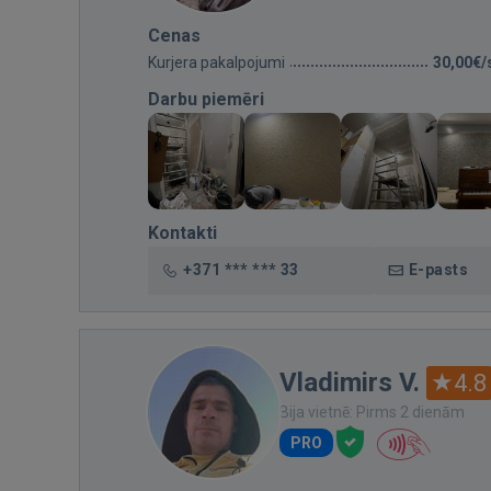
Cenas
Kurjera pakalpojumi
30,00€/
Darbu piemēri
Kontakti
+371 *** *** 33
E-pasts
Vladimirs V.
4.8
Bija vietnē: Pirms 2 dienām
PRO