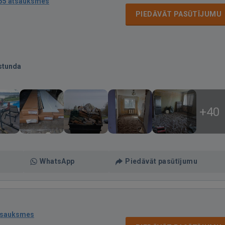
55 atsauksmes
PIEDĀVĀT PASŪTĪJUMU
stunda
+40
WhatsApp
Piedāvāt pasūtījumu
tsauksmes