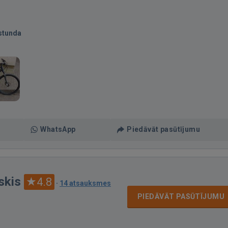
stunda
WhatsApp
Piedāvāt pasūtījumu
skis
4.8
·
14 atsauksmes
PIEDĀVĀT PASŪTĪJUMU