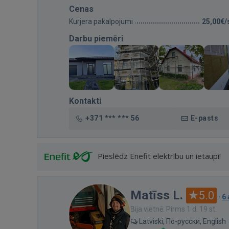
Cenas
Kurjera pakalpojumi
25,00€/
Darbu piemēri
Kontakti
+371 *** *** 56
E-pasts
Pieslēdz Enefit elektrību un ietaupi!
Matīss L.
5.0
·
6
Bija vietnē: Pirms 1 d. 19 st.
Latviski, По-русски, English