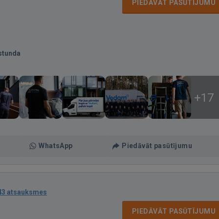
PIEDĀVĀT PASŪTĪJUMU
stunda
+17
WhatsApp
Piedāvāt pasūtījumu
43 atsauksmes
PIEDĀVĀT PASŪTĪJUMU