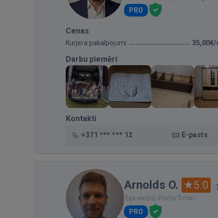
PRO
Cenas
Kurjera pakalpojumi
35,00€/
Darbu piemēri
Kontakti
+371 *** *** 12
E-pasts
Arnolds O.
5.0
·
Bija vietnē: Pirms 5 min.
PRO