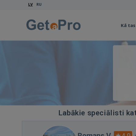
LV
RU
Kā tas
Labākie speciālisti ka
Romans V.
4.9