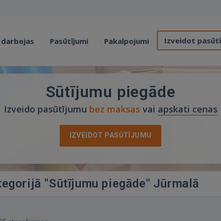
Izveidot pasūt
 darbojas
Pasūtījumi
Pakalpojumi
Sūtījumu piegāde
Izveido pasūtījumu
bez maksas
vai
apskati cenas
IZVEIDOT PASŪTĪJUMU
tegorijā "Sūtījumu piegāde" Jūrmalā