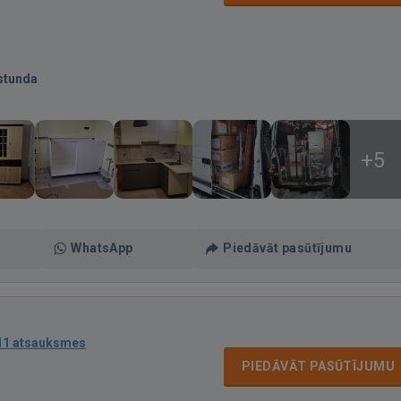
stunda
+5
WhatsApp
Piedāvāt pasūtījumu
11 atsauksmes
PIEDĀVĀT PASŪTĪJUMU