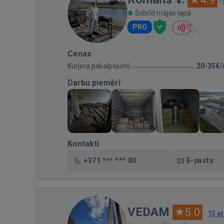
·
Šobrīd mājas lapā
PRO
Cenas
Kurjera pakalpojumi
20-35€/
Darbu piemēri
Kontakti
+371 *** *** 80
E-pasts
VEDAM
5.0
·
15 a