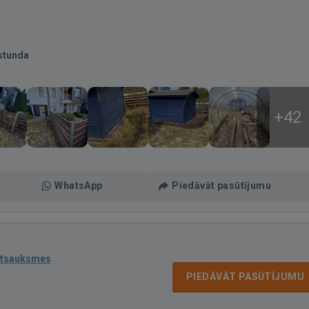
stunda
+42
WhatsApp
Piedāvāt pasūtījumu
atsauksmes
PIEDĀVĀT PASŪTĪJUMU