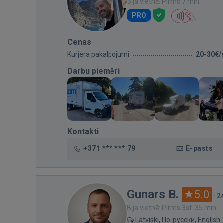
Bija vietnē: Pirms 7 min.
PRO
Cenas
Kurjera pakalpojumi
20-30€/
Darbu piemēri
Kontakti
+371 *** *** 79
E-pasts
Gunars B.
5.0
·
2
Bija vietnē: Pirms 3st. 35 min.
Latviski, По-русски, English