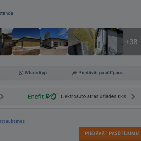
stunda
+38
WhatsApp
Piedāvāt pasūtījumu
Elektroauto ātrās uzlādes tīkls
 atsauksmes
PIEDĀVĀT PASŪTĪJUMU