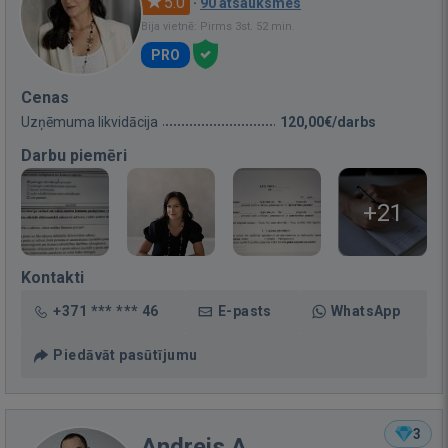
5.0
·
90 atsauksmes
Bija vietnē: Pirms 3st. 52 min.
PRO
Cenas
Uzņēmuma likvidācija
120,00€/darbs
Darbu piemēri
+21
Kontakti
+371 *** *** 46
E-pasts
WhatsApp
Piedāvāt pasūtījumu
3
Andrejs A.