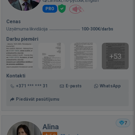
Latviski, По-русски, English
PRO
Cenas
Uzņēmuma likvidācija
100-300€/darbs
Darbu piemēri
+53
Kontakti
+371 *** *** 31
E-pasts
WhatsApp
Piedāvāt pasūtījumu
7
Alina