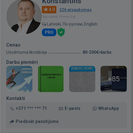
Konstantīns
4.9
·
226 atsauksmes
Bija vietnē: Pirms 5 st.
Latviski, По-русски, English
PRO
Cenas
Uzņēmuma likvidācija
80-200€/darbs
Darbu piemēri
+85
Kontakti
+371 *** *** 71
E-pasts
WhatsApp
Piedāvāt pasūtījumu