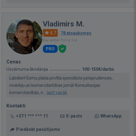
Vladimirs M.
4.7
·
78 atsauksmes
Bija vietnē: Pirms 5 st.
PRO
Cenas
Uzņēmuma likvidācija
100-150€/darbs
Labdien! Esmu plaša profila speciālists jurisprudences,
nodokļu un komercdarbības jomā! Konsultacijas
komerctiesībās, n...
lasīt vairāk
Kontakti
+371 *** *** 11
E-pasts
WhatsApp
Piedāvāt pasūtījumu