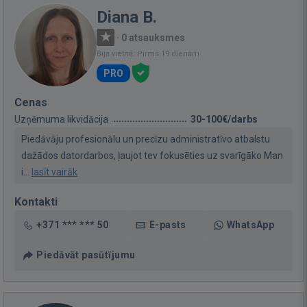
Diana B.
·
0 atsauksmes
Bija vietnē: Pirms 19 dienām
PRO
Cenas
Uzņēmuma likvidācija
30-100€/darbs
Piedāvāju profesionālu un precīzu administratīvo atbalstu
dažādos datordarbos, ļaujot tev fokusēties uz svarīgāko Man
i...
lasīt vairāk
Kontakti
+371 *** *** 50
E-pasts
WhatsApp
Piedāvāt pasūtījumu