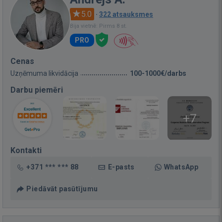
5.0
·
322 atsauksmes
Bija vietnē: Pirms 8 st.
PRO
Cenas
Uzņēmuma likvidācija
100-1000€/darbs
Darbu piemēri
+7
Kontakti
+371 *** *** 88
E-pasts
WhatsApp
Piedāvāt pasūtījumu