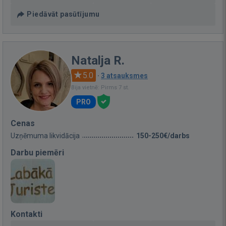
Piedāvāt pasūtījumu
Natalja R.
5.0
·
3 atsauksmes
Bija vietnē: Pirms 7 st.
PRO
Cenas
Uzņēmuma likvidācija
150-250€/darbs
Darbu piemēri
Kontakti