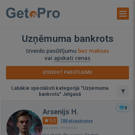
Uzņēmuma bankrots
Izveido pasūtījumu
bez maksas
vai
apskati cenas
IZVEIDOT PASŪTĪJUMU
Labākie speciālisti kategorijā "Uzņēmuma
bankrots" Jelgavā
8
Arsenijs H.
5.0
·
188 atsauksmes
Bija vietnē: Pirms 6 st.