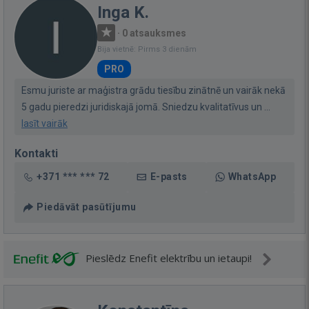
Inga K.
·
0 atsauksmes
Bija vietnē: Pirms 3 dienām
PRO
Esmu juriste ar maģistra grādu tiesību zinātnē un vairāk nekā
5 gadu pieredzi juridiskajā jomā. Sniedzu kvalitatīvus un ...
lasīt vairāk
Kontakti
+371 *** *** 72
E-pasts
WhatsApp
Piedāvāt pasūtījumu
Pieslēdz Enefit elektrību un ietaupi!