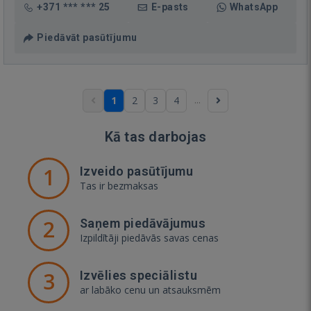
+371 *** *** 25
E-pasts
WhatsApp
Piedāvāt pasūtījumu
...
1
2
3
4
Kā tas darbojas
1
Izveido pasūtījumu
Tas ir bezmaksas
2
Saņem piedāvājumus
Izpildītāji piedāvās savas cenas
3
Izvēlies speciālistu
ar labāko cenu un atsauksmēm