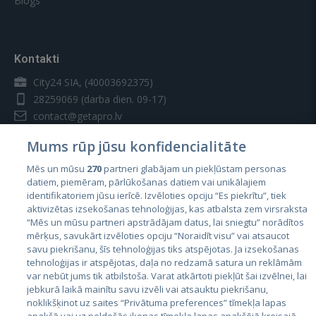
Blogs
Kontakti
City24 SIA, (40003692375)
28259069
(darba dien. 09-17)
contact@getapro.lv
Mums rūp jūsu konfidencialitāte
Mēs un mūsu
270
partneri glabājam un piekļūstam personas
datiem, piemēram, pārlūkošanas datiem vai unikālajiem
identifikatoriem jūsu ierīcē. Izvēloties opciju “Es piekrītu”, tiek
Valstis
aktivizētas izsekošanas tehnoloģijas, kas atbalsta zem virsraksta
Igaunija
“Mēs un mūsu partneri apstrādājam datus, lai sniegtu” norādītos
mērķus, savukārt izvēloties opciju “Noraidīt visu” vai atsaucot
Latvija
savu piekrišanu, šīs tehnoloģijas tiks atspējotas. Ja izsekošanas
tehnoloģijas ir atspējotas, daļa no redzamā satura un reklāmām
Lietuva
var nebūt jums tik atbilstoša. Varat atkārtoti piekļūt šai izvēlnei, lai
jebkurā laikā mainītu savu izvēli vai atsauktu piekrišanu,
noklikšķinot uz saites “Privātuma preferences” tīmekļa lapas