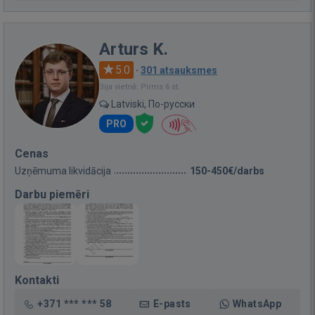
Arturs K.
5.0
·
301 atsauksmes
Bija vietnē: Pirms 6 st.
Latviski, По-русски
PRO
Cenas
Uzņēmuma likvidācija
150-450€/darbs
Darbu piemēri
Kontakti
+371 *** *** 58
E-pasts
WhatsApp