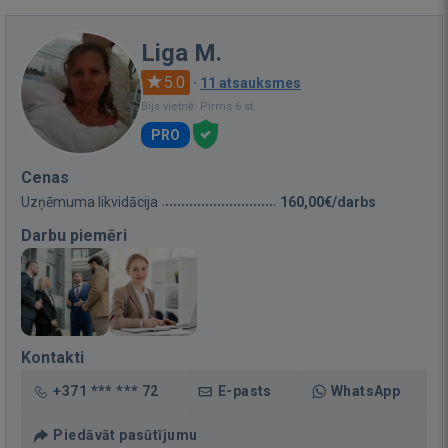
Liga M.
5.0
·
11 atsauksmes
Bija vietnē: Pirms 6 st.
PRO
Cenas
Uzņēmuma likvidācija
160,00€/darbs
Darbu piemēri
Kontakti
+371 *** *** 72
E-pasts
WhatsApp
Piedāvāt pasūtījumu