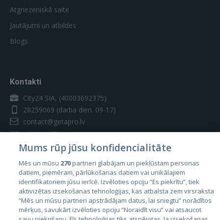
Atgriezeniskā saite
Jautājumi un atbildes
Blogs
Kontakti
City24 SIA, (40003692375)
28259069
(darba dien. 09-17)
contact@getapro.lv
Mums rūp jūsu konfidencialitāte
Mēs un mūsu
270
partneri glabājam un piekļūstam personas
datiem, piemēram, pārlūkošanas datiem vai unikālajiem
Valstis
identifikatoriem jūsu ierīcē. Izvēloties opciju “Es piekrītu”, tiek
aktivizētas izsekošanas tehnoloģijas, kas atbalsta zem virsraksta
Igaunija
“Mēs un mūsu partneri apstrādājam datus, lai sniegtu” norādītos
Latvija
mērķus, savukārt izvēloties opciju “Noraidīt visu” vai atsaucot
savu piekrišanu, šīs tehnoloģijas tiks atspējotas. Ja izsekošanas