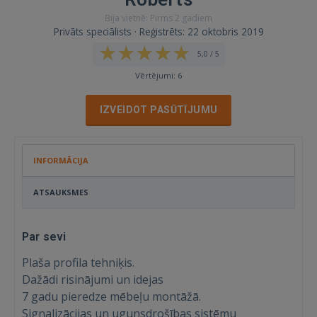
Bija vietnē: Pirms 2 gadiem
Privāts speciālists · Reģistrēts: 22 oktobris 2019
5,0 / 5
Vērtējumi: 6
IZVEIDOT PASŪTĪJUMU
INFORMĀCIJA
ATSAUKSMES
Par sevi
Plaša profila tehniķis.
Dažādi risinājumi un idejas
7 gadu pieredze mēbeļu montāžā.
Signalizācijas un ugunsdrošības sistēmu