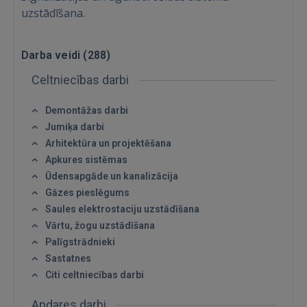
uzstādīšana.
Darba veidi (
288
)
Celtniecības darbi
Demontāžas darbi
Jumiķa darbi
Arhitektūra un projektēšana
Apkures sistēmas
Ūdensapgāde un kanalizācija
Gāzes pieslēgums
Saules elektrostaciju uzstādīšana
Vārtu, žogu uzstādīšana
Palīgstrādnieki
Sastatnes
Citi celtniecības darbi
Apdares darbi