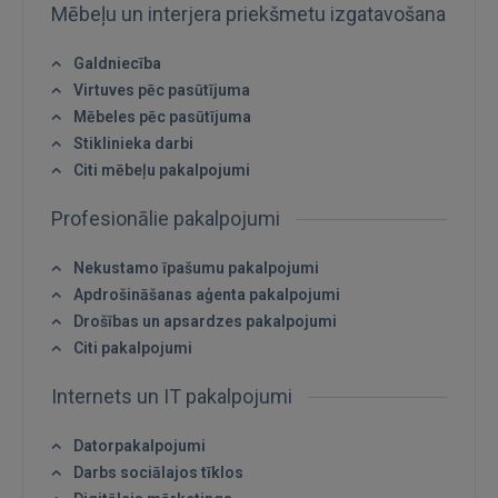
Mēbeļu un interjera priekšmetu izgatavošana
FACEBOOK
Galdniecība
Virtuves pēc pasūtījuma
GOOGLE
Mēbeles pēc pasūtījuma
Stiklinieka darbi
 Sign in with Apple
Citi mēbeļu pakalpojumi
Profesionālie pakalpojumi
Vēl neesat reģistrējies?
Nekustamo īpašumu pakalpojumi
REĢISTRĀCIJA
Apdrošināšanas aģenta pakalpojumi
Drošības un apsardzes pakalpojumi
Citi pakalpojumi
Internets un IT pakalpojumi
Datorpakalpojumi
Darbs sociālajos tīklos