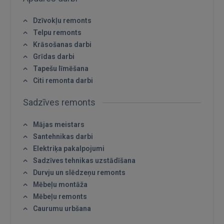
Dzīvokļu remonts
Telpu remonts
Krāsošanas darbi
Grīdas darbi
Tapešu līmēšana
Citi remonta darbi
Sadzīves remonts
Mājas meistars
Santehnikas darbi
Elektriķa pakalpojumi
Sadzīves tehnikas uzstādīšana
Durvju un slēdzeņu remonts
Mēbeļu montāža
Mēbeļu remonts
Caurumu urbšana