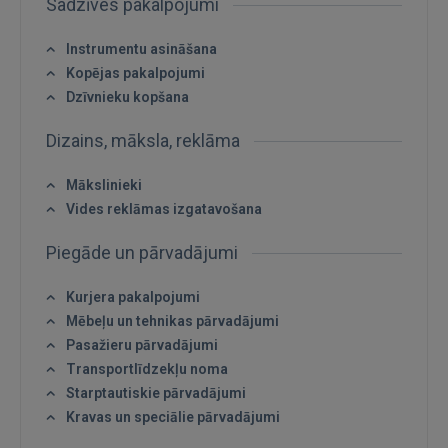
Sadzīves pakalpojumi
Instrumentu asināšana
Kopējas pakalpojumi
Dzīvnieku kopšana
Dizains, māksla, reklāma
Mākslinieki
Vides reklāmas izgatavošana
Ienākt
Piegāde un pārvadājumi
Kurjera pakalpojumi
Mēbeļu un tehnikas pārvadājumi
Pasažieru pārvadājumi
Transportlīdzekļu noma
IENĀKT
Starptautiskie pārvadājumi
Kravas un speciālie pārvadājumi
Aizmirsāt paroli?
Atcerēties?