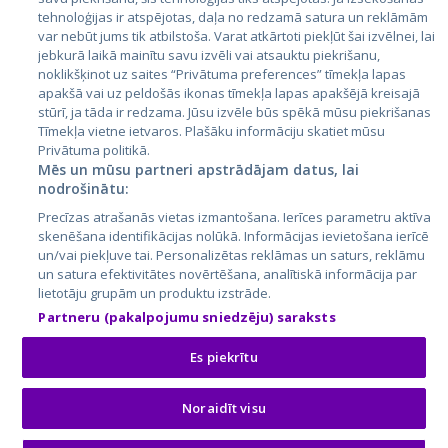
Lietuva
tehnoloģijas ir atspējotas, daļa no redzamā satura un reklāmām
var nebūt jums tik atbilstoša. Varat atkārtoti piekļūt šai izvēlnei, lai
jebkurā laikā mainītu savu izvēli vai atsauktu piekrišanu,
noklikšķinot uz saites “Privātuma preferences” tīmekļa lapas
apakšā vai uz peldošās ikonas tīmekļa lapas apakšējā kreisajā
stūrī, ja tāda ir redzama. Jūsu izvēle būs spēkā mūsu piekrišanas
Tīmekļa vietne ietvaros. Plašāku informāciju skatiet mūsu
Privātuma politikā.
Mēs un mūsu partneri apstrādājam datus, lai
nodrošinātu:
City24.lv
CVbankas.lt
Precīzas atrašanās vietas izmantošana. Ierīces parametru aktīva
City24.ee
Kainos.lt
skenēšana identifikācijas nolūkā. Informācijas ievietošana ierīcē
GetaPro.lv
Paslaugos.lt
un/vai piekļuve tai. Personalizētas reklāmas un saturs, reklāmu
GetaPro.ee
auto24.ee
un satura efektivitātes novērtēšana, analītiskā informācija par
lietotāju grupām un produktu izstrāde.
Skelbiu.lt
KV.ee
Partneru (pakalpojumu sniedzēju) saraksts
Autoplius.lt
Osta.ee
Aruodas.lt
KuldneBörs.ee
Es piekrītu
Noraidīt visu
© 2026 GetaPro. Visas tiesības aizsargātas.