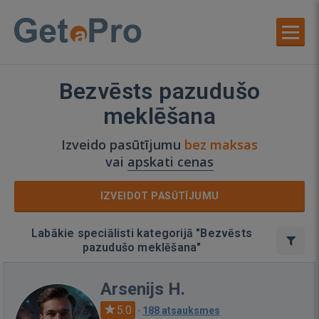
Bezvēsts pazudušo
meklēšana
Izveido pasūtījumu
bez maksas
vai
apskati cenas
IZVEIDOT PASŪTĪJUMU
Labākie speciālisti kategorijā "Bezvēsts
pazudušo meklēšana"
Arsenijs H.
5.0
·
188 atsauksmes