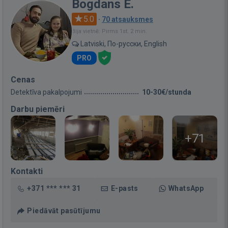
Bogdans E.
5.0
·
70 atsauksmes
Bija vietnē: Pirms 1st. 2 min.
Latviski, По-русски, English
PRO
Cenas
Detektīva pakalpojumi
10-30€/stunda
Darbu piemēri
+71
Kontakti
+371 *** *** 31
E-pasts
WhatsApp
Piedāvāt pasūtījumu