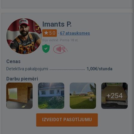
Imants P.
5.0
·
67 atsauksmes
Bija vietnē: Pirms 18 st.
Cenas
Detektīva pakalpojumi
1,00€/stunda
Darbu piemēri
+254
IZVEIDOT PASŪTĪJUMU