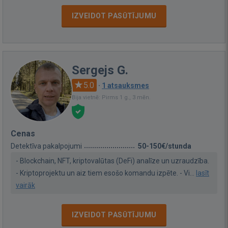
IZVEIDOT PASŪTĪJUMU
Sergejs G.
5.0
·
1 atsauksmes
Bija vietnē: Pirms 1 g., 3 mēn.
Cenas
Detektīva pakalpojumi
50-150€/stunda
- Blockchain, NFT, kriptovalūtas (DeFi) analīze un uzraudzība.
- Kriptoprojektu un aiz tiem esošo komandu izpēte. - Vi...
lasīt
vairāk
IZVEIDOT PASŪTĪJUMU