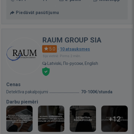
Piedāvāt pasūtījumu
RAUM GROUP SIA
5.0
·
10 atsauksmes
Bija vietnē: Pirms 2 mēn.
Latviski, По-русски, English
Cenas
Detektīva pakalpojumi
70-100€/stunda
Darbu piemēri
+12