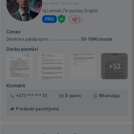
Bija vietnē: Pirms 7 min.
Latviski, По-русски, English
PRO
Cenas
Detektīva pakalpojumi
50-100€/stunda
Darbu piemēri
+53
Kontakti
+371 *** *** 31
E-pasts
WhatsApp
Piedāvāt pasūtījumu