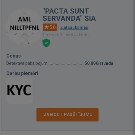
"PACTA SUNT
SERVANDA" SIA
5.0
·
2 atsauksmes
Bija vietnē: Pirms 2 g., 2 mēn.
Cenas
Detektīva pakalpojumi
50,00€/stunda
Darbu piemēri
IZVEIDOT PASŪTĪJUMU