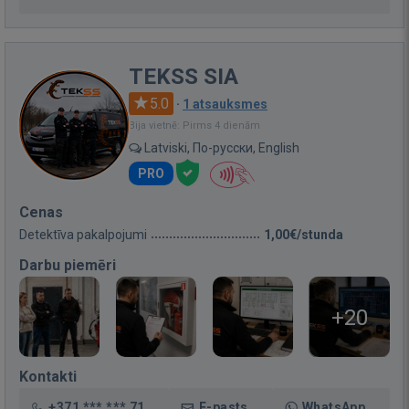
TEKSS SIA
5.0
·
1 atsauksmes
Bija vietnē: Pirms 4 dienām
Latviski, По-русски, English
PRO
Cenas
Detektīva pakalpojumi
1,00€/stunda
Darbu piemēri
+20
Kontakti
+371 *** *** 71
E-pasts
WhatsApp