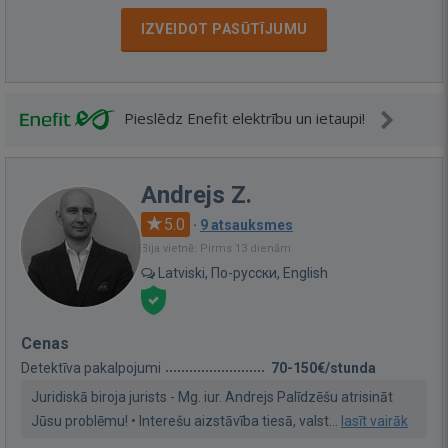
IZVEIDOT PASŪTĪJUMU
Pieslēdz Enefit elektrību un ietaupi!
Andrejs Z.
5.0
·
9 atsauksmes
Bija vietnē: Pirms 13 dienām
Latviski, По-русски, English
Cenas
Detektīva pakalpojumi
70-150€/stunda
Juridiskā biroja jurists - Mg. iur. Andrejs Palīdzēšu atrisināt
Jūsu problēmu! • Interešu aizstāvība tiesā, valst...
lasīt vairāk