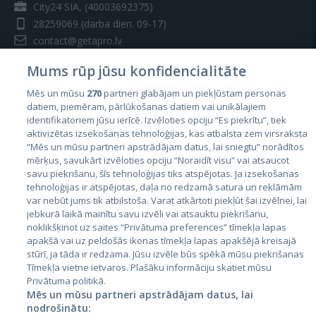
City24 SIA, (40003692375)
28259069
(darba dien. 09-17)
contact@getapro.lv
Mums rūp jūsu konfidencialitāte
Mēs un mūsu
270
partneri glabājam un piekļūstam personas
datiem, piemēram, pārlūkošanas datiem vai unikālajiem
identifikatoriem jūsu ierīcē. Izvēloties opciju “Es piekrītu”, tiek
Valstis
aktivizētas izsekošanas tehnoloģijas, kas atbalsta zem virsraksta
Igaunija
“Mēs un mūsu partneri apstrādājam datus, lai sniegtu” norādītos
mērķus, savukārt izvēloties opciju “Noraidīt visu” vai atsaucot
Latvija
savu piekrišanu, šīs tehnoloģijas tiks atspējotas. Ja izsekošanas
tehnoloģijas ir atspējotas, daļa no redzamā satura un reklāmām
Lietuva
var nebūt jums tik atbilstoša. Varat atkārtoti piekļūt šai izvēlnei, lai
jebkurā laikā mainītu savu izvēli vai atsauktu piekrišanu,
noklikšķinot uz saites “Privātuma preferences” tīmekļa lapas
apakšā vai uz peldošās ikonas tīmekļa lapas apakšējā kreisajā
stūrī, ja tāda ir redzama. Jūsu izvēle būs spēkā mūsu piekrišanas
Tīmekļa vietne ietvaros. Plašāku informāciju skatiet mūsu
Privātuma politikā.
Mēs un mūsu partneri apstrādājam datus, lai
nodrošinātu: