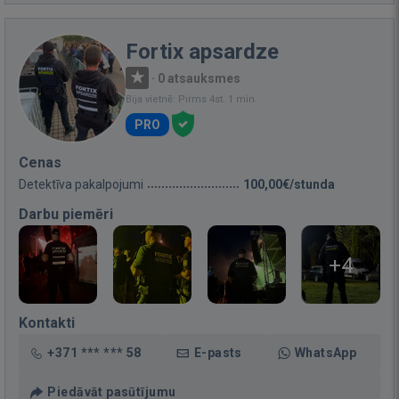
Fortix apsardze
·
0 atsauksmes
Bija vietnē: Pirms 4st. 1 min.
PRO
Cenas
Detektīva pakalpojumi
100,00€/stunda
Darbu piemēri
+4
Kontakti
+371 *** *** 58
E-pasts
WhatsApp
Piedāvāt pasūtījumu