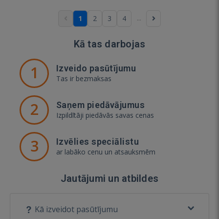
...
1
2
3
4
Kā tas darbojas
1
Izveido pasūtījumu
Tas ir bezmaksas
2
Saņem piedāvājumus
Izpildītāji piedāvās savas cenas
3
Izvēlies speciālistu
ar labāko cenu un atsauksmēm
Jautājumi un atbildes
Kā izveidot pasūtījumu