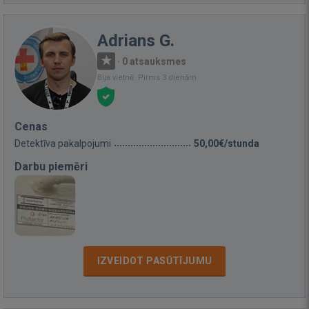
Adrians G.
·
0 atsauksmes
Bija vietnē: Pirms 3 dienām
Cenas
Detektīva pakalpojumi
50,00€/stunda
Darbu piemēri
IZVEIDOT PASŪTĪJUMU