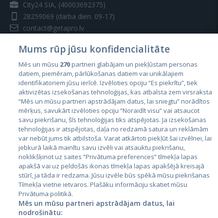
City24 SIA, (40003692375)
28259069
(darba dien. 09-17)
contact@getapro.lv
Mums rūp jūsu konfidencialitāte
Mēs un mūsu
270
partneri glabājam un piekļūstam personas
datiem, piemēram, pārlūkošanas datiem vai unikālajiem
identifikatoriem jūsu ierīcē. Izvēloties opciju “Es piekrītu”, tiek
Valstis
aktivizētas izsekošanas tehnoloģijas, kas atbalsta zem virsraksta
Igaunija
“Mēs un mūsu partneri apstrādājam datus, lai sniegtu” norādītos
mērķus, savukārt izvēloties opciju “Noraidīt visu” vai atsaucot
Latvija
savu piekrišanu, šīs tehnoloģijas tiks atspējotas. Ja izsekošanas
tehnoloģijas ir atspējotas, daļa no redzamā satura un reklāmām
Lietuva
var nebūt jums tik atbilstoša. Varat atkārtoti piekļūt šai izvēlnei, lai
jebkurā laikā mainītu savu izvēli vai atsauktu piekrišanu,
noklikšķinot uz saites “Privātuma preferences” tīmekļa lapas
apakšā vai uz peldošās ikonas tīmekļa lapas apakšējā kreisajā
stūrī, ja tāda ir redzama. Jūsu izvēle būs spēkā mūsu piekrišanas
Tīmekļa vietne ietvaros. Plašāku informāciju skatiet mūsu
Privātuma politikā.
Mēs un mūsu partneri apstrādājam datus, lai
nodrošinātu: