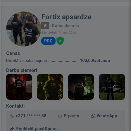
Fortix apsardze
·
0 atsauksmes
Bija vietnē: Pirms 20 st.
PRO
Cenas
Detektīva pakalpojumi
100,00€/stunda
Darbu piemēri
+4
Kontakti
+371 *** *** 58
E-pasts
WhatsApp
Piedāvāt pasūtījumu