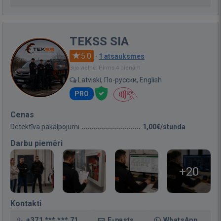
TEKSS SIA
5.0
·
1 atsauksmes
Bija vietnē: Pirms 4 dienām
Latviski, По-русски, English
PRO
Cenas
Detektīva pakalpojumi
1,00€/stunda
Darbu piemēri
+20
Kontakti
+371 *** *** 71
E-pasts
WhatsApp