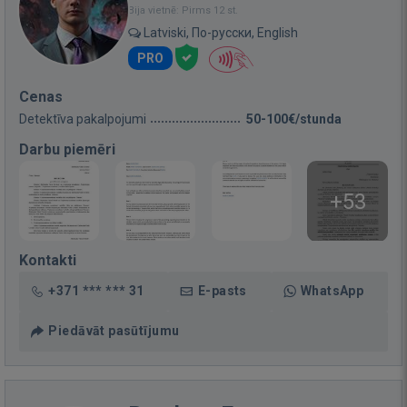
Bija vietnē: Pirms 12 st.
Latviski, По-русски, English
PRO
Cenas
Detektīva pakalpojumi
50-100€/stunda
Darbu piemēri
+53
Kontakti
+371 *** *** 31
E-pasts
WhatsApp
Piedāvāt pasūtījumu