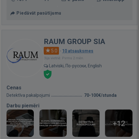
Piedāvāt pasūtījumu
RAUM GROUP SIA
5.0
·
10 atsauksmes
Bija vietnē: Pirms 2 mēn.
Latviski, По-русски, English
Cenas
Detektīva pakalpojumi
70-100€/stunda
Darbu piemēri
+12