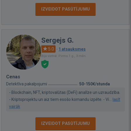
IZVEIDOT PASŪTĪJUMU
Sergejs G.
5.0
·
1 atsauksmes
Bija vietnē: Pirms 1 g., 3 mēn.
Cenas
Detektīva pakalpojumi
50-150€/stunda
- Blockchain, NFT, kriptovalūtas (DeFi) analīze un uzraudzība.
- Kriptoprojektu un aiz tiem esošo komandu izpēte. - Vi...
lasīt
vairāk
IZVEIDOT PASŪTĪJUMU