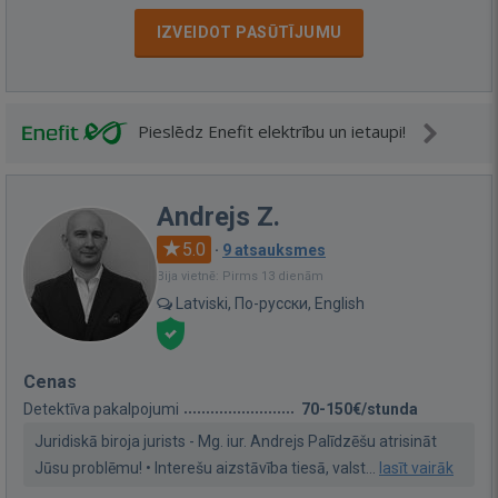
IZVEIDOT PASŪTĪJUMU
Pieslēdz Enefit elektrību un ietaupi!
Andrejs Z.
5.0
·
9 atsauksmes
Bija vietnē: Pirms 13 dienām
Latviski, По-русски, English
Cenas
Detektīva pakalpojumi
70-150€/stunda
Juridiskā biroja jurists - Mg. iur. Andrejs Palīdzēšu atrisināt
Jūsu problēmu! • Interešu aizstāvība tiesā, valst...
lasīt vairāk