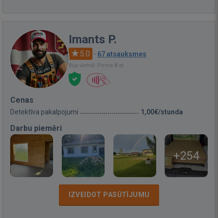
Imants P.
5.0
·
67 atsauksmes
Bija vietnē: Pirms 8 st.
Cenas
Detektīva pakalpojumi
1,00€/stunda
Darbu piemēri
+254
IZVEIDOT PASŪTĪJUMU