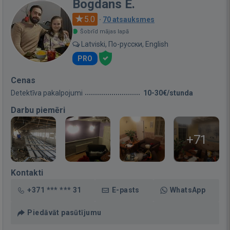
Bogdans E.
5.0
·
70 atsauksmes
Šobrīd mājas lapā
Latviski, По-русски, English
PRO
Cenas
Detektīva pakalpojumi
10-30€/stunda
Darbu piemēri
+71
Kontakti
+371 *** *** 31
E-pasts
WhatsApp
Piedāvāt pasūtījumu