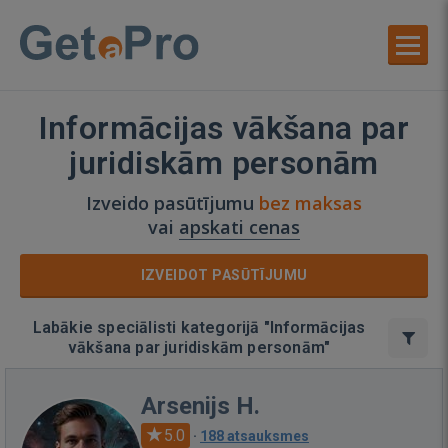
Informācijas vākšana par
juridiskām personām
Izveido pasūtījumu
bez maksas
vai
apskati cenas
IZVEIDOT PASŪTĪJUMU
Labākie speciālisti kategorijā "Informācijas
vākšana par juridiskām personām"
Arsenijs H.
5.0
·
188 atsauksmes