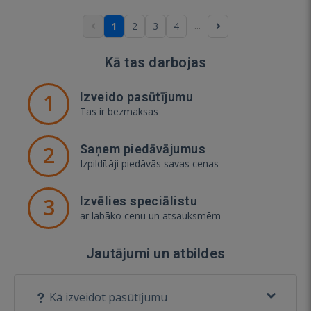
...
1
2
3
4
Kā tas darbojas
1
Izveido pasūtījumu
Tas ir bezmaksas
2
Saņem piedāvājumus
Izpildītāji piedāvās savas cenas
3
Izvēlies speciālistu
ar labāko cenu un atsauksmēm
Jautājumi un atbildes
Kā izveidot pasūtījumu