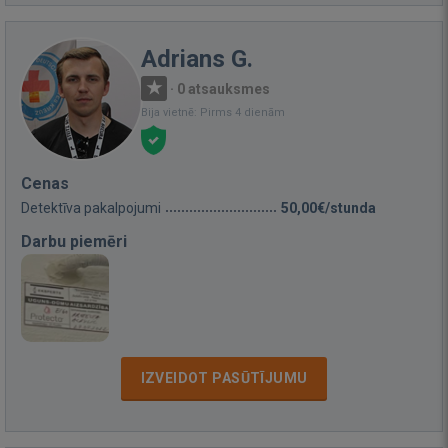
Adrians G.
·
0 atsauksmes
Bija vietnē: Pirms 4 dienām
Cenas
Detektīva pakalpojumi
50,00€/stunda
Darbu piemēri
IZVEIDOT PASŪTĪJUMU