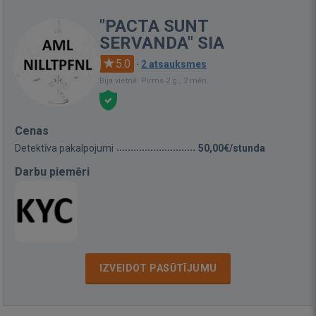
"PACTA SUNT
SERVANDA" SIA
5.0
·
2 atsauksmes
Bija vietnē: Pirms 2 g., 2 mēn.
Cenas
Detektīva pakalpojumi
50,00€/stunda
Darbu piemēri
IZVEIDOT PASŪTĪJUMU