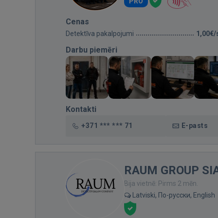
PRO
Cenas
Detektīva pakalpojumi
1,00€/
Darbu piemēri
Kontakti
+371 *** *** 71
E-pasts
RAUM GROUP SI
Bija vietnē: Pirms 2 mēn.
Latviski, По-русски, English