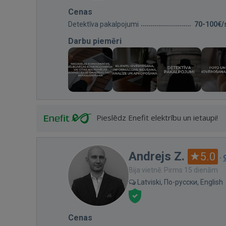
Cenas
Detektīva pakalpojumi
70-100€/
Darbu piemēri
Pieslēdz Enefit elektrību un ietaupi!
Andrejs Z.
5.0
·
Bija vietnē: Pirms 15 dienām
Latviski, По-русски, English
Cenas