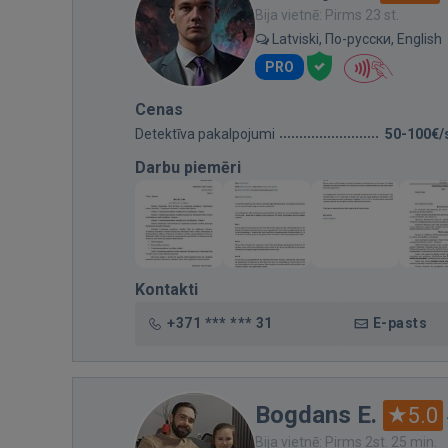
Bija vietnē: Pirms 23 st.
Latviski, По-русски, English
PRO
Cenas
Detektīva pakalpojumi
50-100€/
Darbu piemēri
Kontakti
+371 *** *** 31
E-pasts
Bogdans E.
5.0
Bija vietnē: Pirms 2st. 25 min.