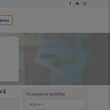
ījumu
avā
92 pieejamie izpildītāji
Jelgava