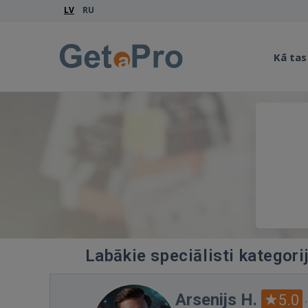
LV
RU
Kā tas
Labākie speciālisti kategor
Arsenijs H.
5.0