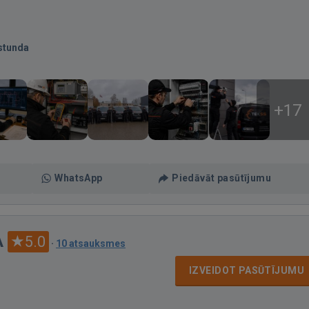
stunda
+17
WhatsApp
Piedāvāt pasūtījumu
A
5.0
·
10 atsauksmes
IZVEIDOT PASŪTĪJUMU