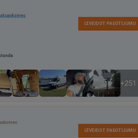
 atsauksmes
IZVEIDOT PASŪTĪJUMU
stunda
+251
sauksmes
IZVEIDOT PASŪTĪJUMU