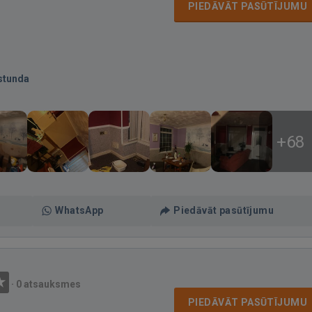
PIEDĀVĀT PASŪTĪJUMU
stunda
+68
WhatsApp
Piedāvāt pasūtījumu
·
0 atsauksmes
PIEDĀVĀT PASŪTĪJUMU