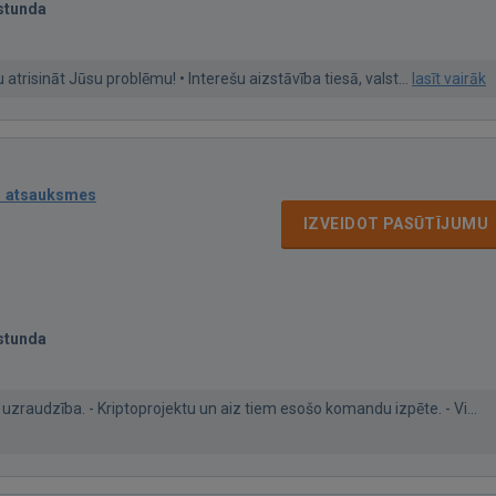
stunda
u atrisināt Jūsu problēmu! • Interešu aizstāvība tiesā, valst...
lasīt vairāk
1 atsauksmes
IZVEIDOT PASŪTĪJUMU
stunda
n uzraudzība. - Kriptoprojektu un aiz tiem esošo komandu izpēte. - Vi...