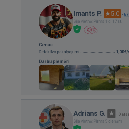
Imants P.
5.0
·
67
Bija vietnē: Pirms 1 d. 17 st.
Cenas
Detektīva pakalpojumi
1,00€/
Darbu piemēri
Adrians G.
·
0 at
Bija vietnē: Pirms 5 dienām