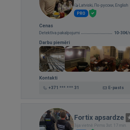
Latviski, По-русски, English
PRO
Cenas
Detektīva pakalpojumi
10-30€/
Darbu piemēri
Kontakti
+371 *** *** 31
E-pasts
Fortix apsardze
Bija vietnē: Pirms 3st. 17 min.