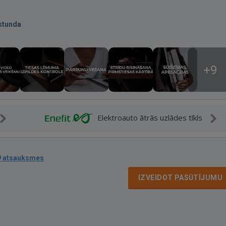
stunda
+9
Elektroauto ātrās uzlādes tīkls
9 atsauksmes
IZVEIDOT PASŪTĪJUMU