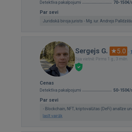
Detektīva pakalpojumi
70-150€/
Par sevi
Juridiskā biroja jurists - Mg. iur. Andrejs Palīdzēš
Sergejs G.
5.0
·
Bija vietnē: Pirms 1 g., 3 mēn.
Cenas
Detektīva pakalpojumi
50-150€/
Par sevi
- Blockchain, NFT, kriptovalūtas (DeFi) analīze u
lasīt vairāk