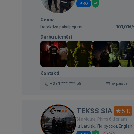
PRO
Cenas
Detektīva pakalpojumi
100,00€/
Darbu piemēri
Kontakti
+371 *** *** 58
E-pasts
TEKSS SIA
5.0
Bija vietnē: Pirms 6 dienām
Latviski, По-русски, English