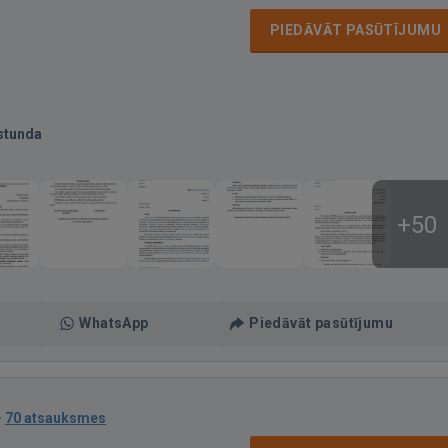
PIEDĀVĀT PASŪTĪJUMU
stunda
+50
WhatsApp
Piedāvāt pasūtījumu
·
70 atsauksmes