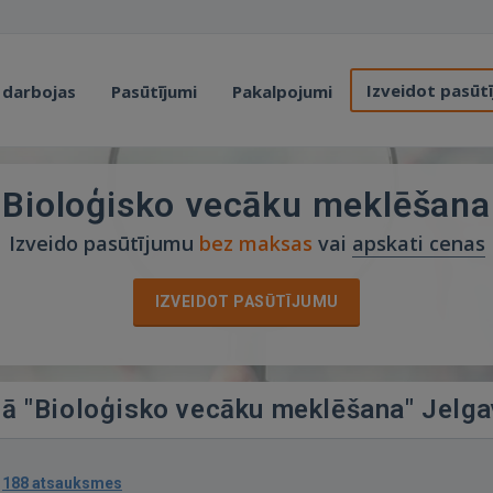
Izveidot pasūt
 darbojas
Pasūtījumi
Pakalpojumi
Bioloģisko vecāku meklēšana
Izveido pasūtījumu
bez maksas
vai
apskati cenas
IZVEIDOT PASŪTĪJUMU
ijā "Bioloģisko vecāku meklēšana" Jelg
·
188 atsauksmes