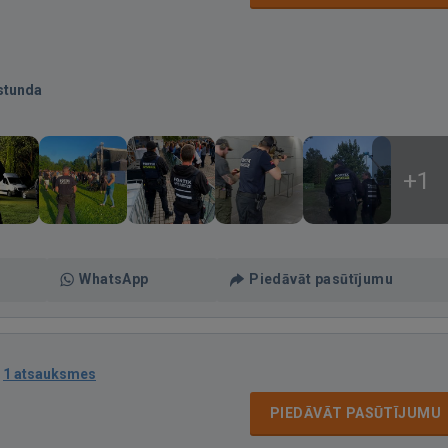
stunda
+1
WhatsApp
Piedāvāt pasūtījumu
·
1 atsauksmes
PIEDĀVĀT PASŪTĪJUMU