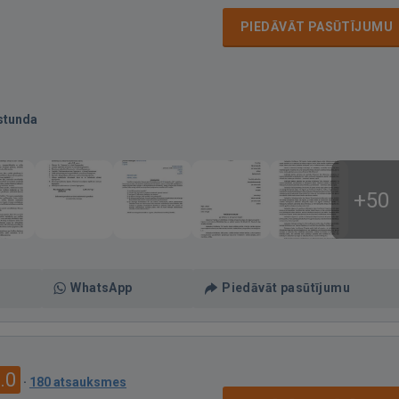
PIEDĀVĀT PASŪTĪJUMU
stunda
+50
WhatsApp
Piedāvāt pasūtījumu
.0
·
180 atsauksmes