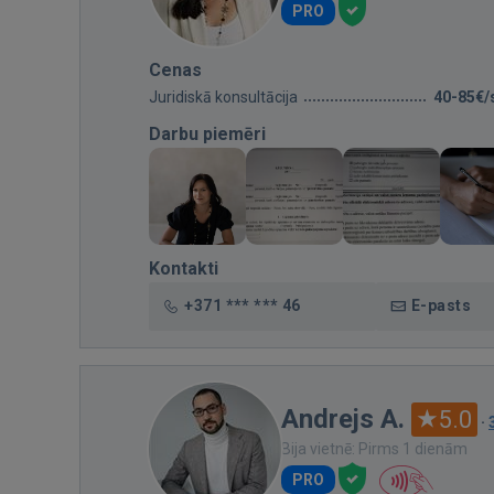
PRO
Cenas
Juridiskā konsultācija
40-85€/
Darbu piemēri
Kontakti
+371 *** *** 46
E-pasts
Andrejs A.
5.0
·
Bija vietnē: Pirms 1 dienām
PRO