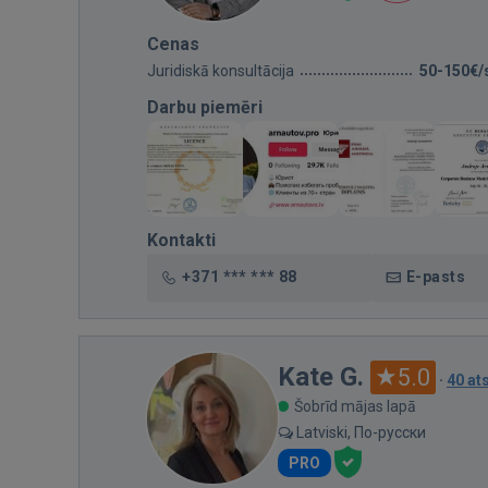
Cenas
Juridiskā konsultācija
50-150€/
Darbu piemēri
Kontakti
+371 *** *** 88
E-pasts
Kate G.
5.0
·
40 a
Šobrīd mājas lapā
Latviski, По-русски
PRO