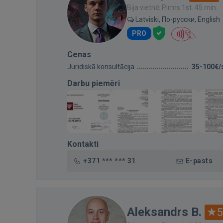
Bija vietnē: Pirms 1st. 45 min.
Latviski, По-русски, English
PRO
Cenas
Juridiskā konsultācija
35-100€/
Darbu piemēri
Kontakti
+371 *** *** 31
E-pasts
Aleksandrs B.
5