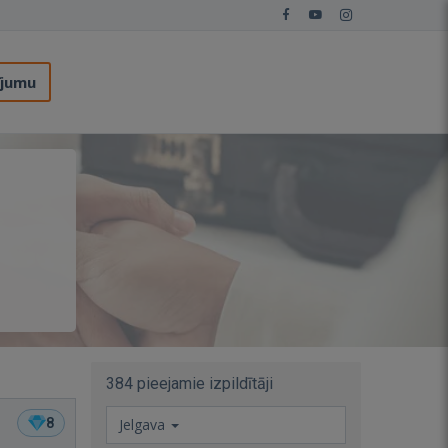
ījumu
384 pieejamie izpildītāji
8
Jelgava