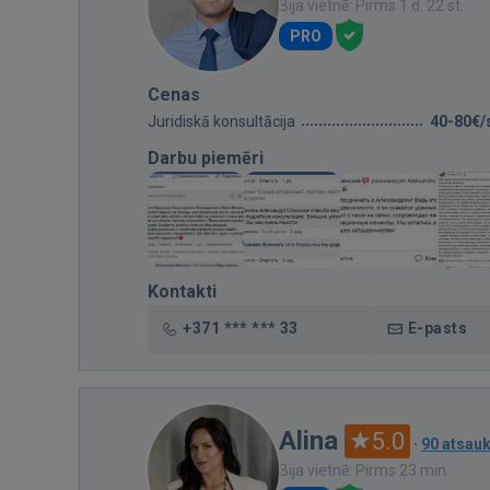
Bija vietnē: Pirms 1 d. 22 st.
PRO
Cenas
Juridiskā konsultācija
40-80€/
Darbu piemēri
Kontakti
+371 *** *** 33
E-pasts
Alina
5.0
·
90 atsau
Bija vietnē: Pirms 23 min.