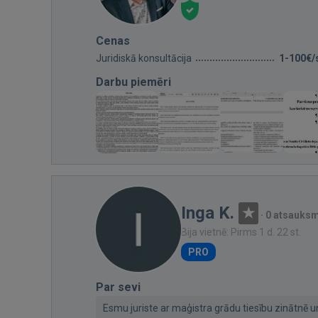
Cenas
Juridiskā konsultācija
1-100€/
Darbu piemēri
Inga K.
·
0 atsauks
Bija vietnē: Pirms 1 d. 22 st.
PRO
Par sevi
Esmu juriste ar maģistra grādu tiesību zinātnē un