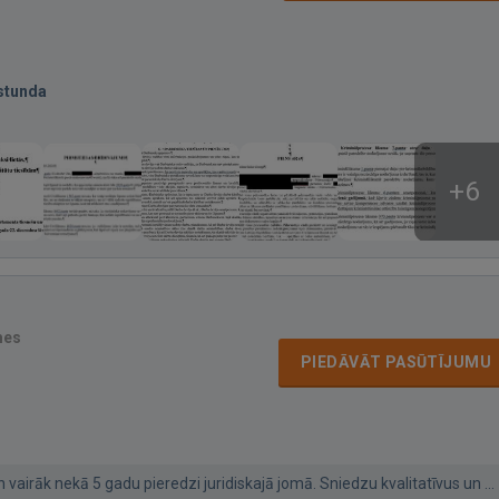
stunda
+6
mes
PIEDĀVĀT PASŪTĪJUMU
 vairāk nekā 5 gadu pieredzi juridiskajā jomā. Sniedzu kvalitatīvus un ...