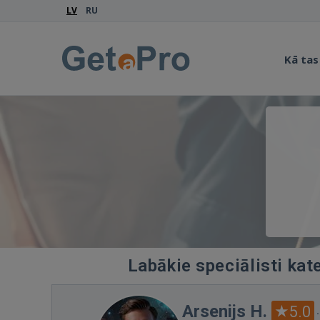
LV
RU
Kā tas
Labākie speciālisti kat
Arsenijs H.
5.0