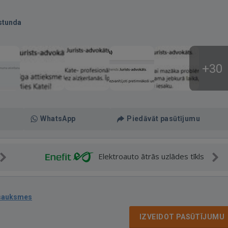
stunda
+30
WhatsApp
Piedāvāt pasūtījumu
Elektroauto ātrās uzlādes tīkls
tsauksmes
IZVEIDOT PASŪTĪJUMU