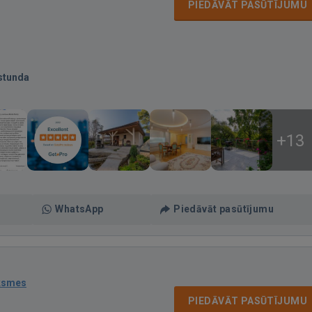
PIEDĀVĀT PASŪTĪJUMU
stunda
+13
WhatsApp
Piedāvāt pasūtījumu
ksmes
PIEDĀVĀT PASŪTĪJUMU