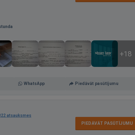
stunda
+18
WhatsApp
Piedāvāt pasūtījumu
322 atsauksmes
PIEDĀVĀT PASŪTĪJUMU