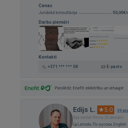
Cenas
Juridiskā konsultācija
50,00€/
Darbu piemēri
Kontakti
+371 *** *** 58
E-pasts
Pieslēdz Enefit elektrību un ietaupi!
Edijs L.
5.0
·
39 a
Bija vietnē: Pirms 20 dienām
Latviski, По-русски, English