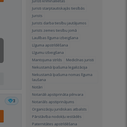
Juristi krimināllietās
Juristi starptautiskajās tiesībās
Jurists
Jurists darba tiesību jautājumos
Jurists zemes tiesību jomā
Laulības līguma izbeigšana
Līguma apstrīdēšana
Līgumu izbeigšana
Mantojuma strīds
Medicīnas juristi
Nekustamā īpašuma legalizācija
Nekustamā īpašuma nomas līguma
laušana
Notāri
Notariāli apstiprināta pilnvara
3
Notariāls apstiprinājums
Organizāciju juridiskais atbalsts
Pārstāvība nodokļu iestādēs
Paternitātes apstrīdēšana