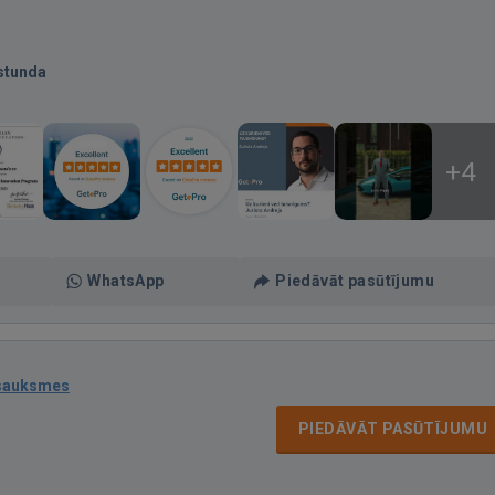
stunda
+4
WhatsApp
Piedāvāt pasūtījumu
tsauksmes
PIEDĀVĀT PASŪTĪJUMU