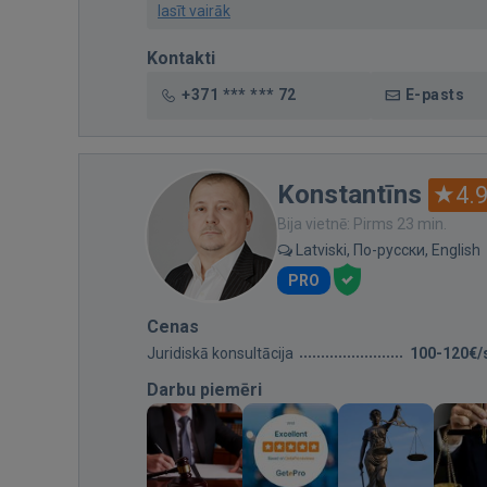
lasīt vairāk
Kontakti
+371 *** *** 72
E-pasts
Konstantīns
4.
Bija vietnē: Pirms 23 min.
Latviski, По-русски, English
PRO
Cenas
Juridiskā konsultācija
100-120€/
Darbu piemēri