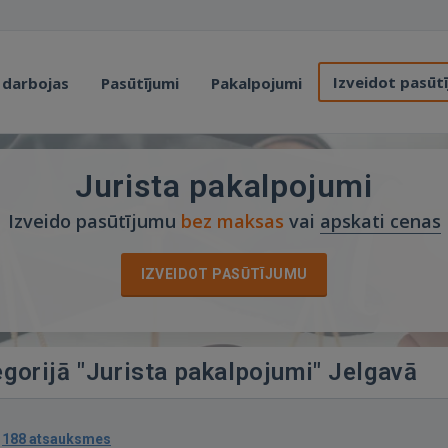
Izveidot pasūt
 darbojas
Pasūtījumi
Pakalpojumi
Jurista pakalpojumi
Izveido pasūtījumu
bez maksas
vai
apskati cenas
IZVEIDOT PASŪTĪJUMU
egorijā "Jurista pakalpojumi" Jelgavā
·
188 atsauksmes