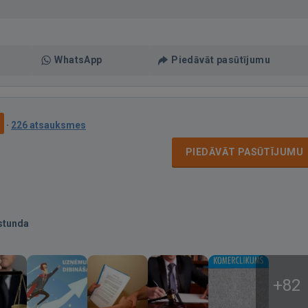
WhatsApp
Piedāvāt pasūtījumu
9
·
226 atsauksmes
PIEDĀVĀT PASŪTĪJUMU
stunda
+82