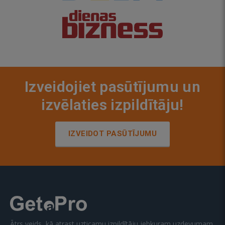
Izveidojiet pasūtījumu un
izvēlaties izpildītāju!
IZVEIDOT PASŪTĪJUMU
Ātrs veids, kā atrast uzticamu izpildītāju jebkuram uzdevumam.