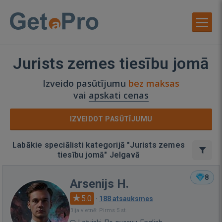
Jurists zemes tiesību jomā
Izveido pasūtījumu
bez maksas
vai
apskati cenas
IZVEIDOT PASŪTĪJUMU
Labākie speciālisti kategorijā "Jurists zemes
tiesību jomā" Jelgavā
8
Arsenijs H.
5.0
·
188 atsauksmes
Bija vietnē: Pirms 5 st.