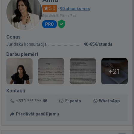
5.0
·
90 atsauksmes
Bija vietnē: Pirms 7 st.
PRO
Cenas
Juridiskā konsultācija
40-85€/stunda
Darbu piemēri
+21
Kontakti
+371 *** *** 46
E-pasts
WhatsApp
Piedāvāt pasūtījumu