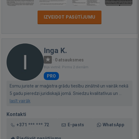
IZVEIDOT PASŪTĪJUMU
Inga K.
·
0 atsauksmes
Bija vietnē: Pirms 2 dienām
PRO
Esmu juriste ar maģistra grādu tiesību zinātnē un vairāk nekā
5 gadu pieredzi juridiskajā jomā. Sniedzu kvalitatīvus un ...
lasīt vairāk
Kontakti
+371 *** *** 72
E-pasts
WhatsApp
Piedāvāt pasūtījumu