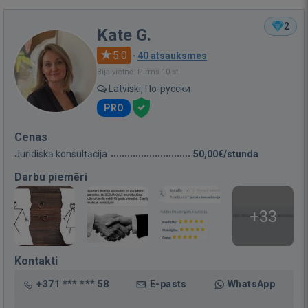
2
Kate G.
5.0
·
40 atsauksmes
Bija vietnē: Pirms 10 st.
Latviski, По-русски
PRO
Cenas
Juridiskā konsultācija
50,00€/stunda
Darbu piemēri
+33
Kontakti
+371 *** *** 58
E-pasts
WhatsApp