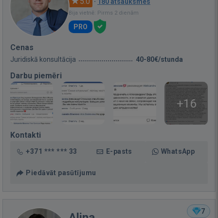
5.0
·
180 atsauksmes
Bija vietnē: Pirms 2 dienām
PRO
Cenas
Juridiskā konsultācija
40-80€/stunda
Darbu piemēri
+16
Kontakti
+371 *** *** 33
E-pasts
WhatsApp
Piedāvāt pasūtījumu
7
Alina