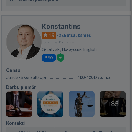
Konstantīns
4.9
·
226 atsauksmes
Bija vietnē: Pirms 5 st.
Latviski, По-русски, English
PRO
Cenas
Juridiskā konsultācija
100-120€/stunda
Darbu piemēri
+85
Kontakti