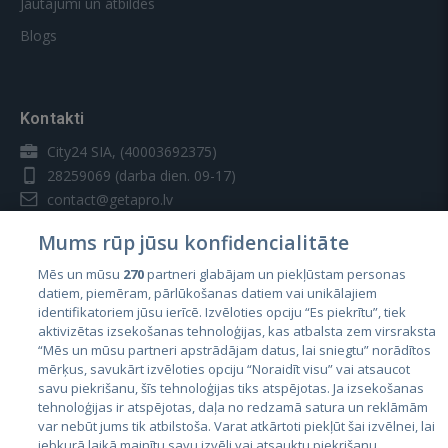
Jautājumi un atbildes
Blogs
Kontakti
City24 SIA, (40003692375)
28259069
(darba dien. 09-17)
contact@getapro.lv
Mums rūp jūsu konfidencialitāte
Mēs un mūsu
270
partneri glabājam un piekļūstam personas
datiem, piemēram, pārlūkošanas datiem vai unikālajiem
identifikatoriem jūsu ierīcē. Izvēloties opciju “Es piekrītu”, tiek
Valstis
aktivizētas izsekošanas tehnoloģijas, kas atbalsta zem virsraksta
Igaunija
“Mēs un mūsu partneri apstrādājam datus, lai sniegtu” norādītos
mērķus, savukārt izvēloties opciju “Noraidīt visu” vai atsaucot
Latvija
savu piekrišanu, šīs tehnoloģijas tiks atspējotas. Ja izsekošanas
tehnoloģijas ir atspējotas, daļa no redzamā satura un reklāmām
Lietuva
var nebūt jums tik atbilstoša. Varat atkārtoti piekļūt šai izvēlnei, lai
jebkurā laikā mainītu savu izvēli vai atsauktu piekrišanu,