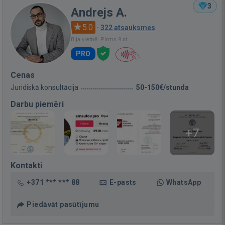
3
Andrejs A.
5.0
·
322 atsauksmes
Bija vietnē: Pirms 9 st.
PRO
Cenas
Juridiskā konsultācija
50-150€/stunda
Darbu piemēri
+7
Kontakti
+371 *** *** 88
E-pasts
WhatsApp
Piedāvāt pasūtījumu