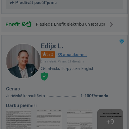
Piedāvāt pasūtījumu
Pieslēdz Enefit elektrību un ietaupi!
Edijs L.
5.0
·
39 atsauksmes
Bija vietnē: Pirms 21 dienām
Latviski, По-русски, English
Cenas
Juridiskā konsultācija
1-100€/stunda
Darbu piemēri
+9