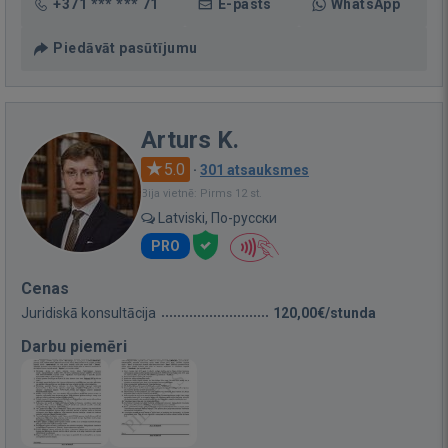
+371 *** *** 71
E-pasts
WhatsApp
Piedāvāt pasūtījumu
Arturs K.
5.0
·
301 atsauksmes
Bija vietnē: Pirms 12 st.
Latviski, По-русски
PRO
Cenas
Juridiskā konsultācija
120,00€/stunda
Darbu piemēri