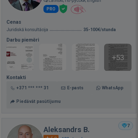
Latviski, По-русски, English
PRO
Cenas
Juridiskā konsultācija
35-100€/stunda
Darbu piemēri
+53
Kontakti
+371 *** *** 31
E-pasts
WhatsApp
Piedāvāt pasūtījumu
7
Aleksandrs B.