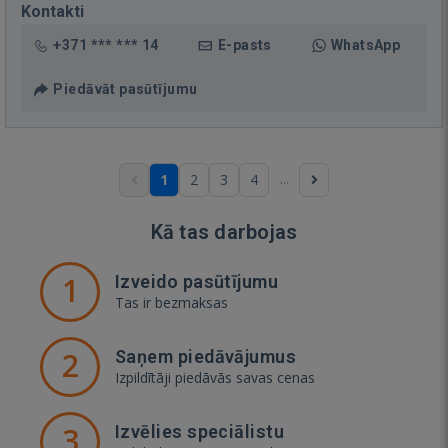
Kontakti
+371 *** *** 14
E-pasts
WhatsApp
Piedāvāt pasūtījumu
...
1
2
3
4
Kā tas darbojas
1
Izveido pasūtījumu
Tas ir bezmaksas
2
Saņem piedāvājumus
Izpildītāji piedāvās savas cenas
3
Izvēlies speciālistu