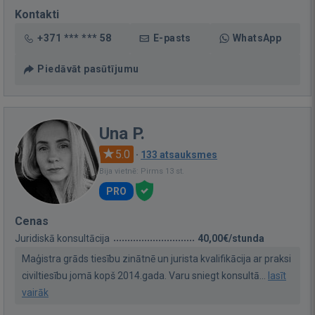
Kontakti
+371 *** *** 58
E-pasts
WhatsApp
Piedāvāt pasūtījumu
Una P.
5.0
·
133 atsauksmes
Bija vietnē: Pirms 13 st.
PRO
Cenas
Juridiskā konsultācija
40,00€/stunda
Maģistra grāds tiesību zinātnē un jurista kvalifikācija ar praksi
civiltiesību jomā kopš 2014.gada. Varu sniegt konsultā...
lasīt
vairāk