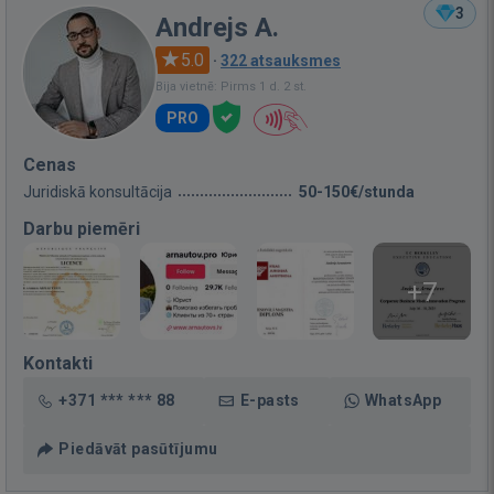
3
Andrejs A.
5.0
·
322 atsauksmes
Bija vietnē: Pirms 1 d. 2 st.
PRO
Cenas
Juridiskā konsultācija
50-150€/stunda
Darbu piemēri
+7
Kontakti
+371 *** *** 88
E-pasts
WhatsApp
Piedāvāt pasūtījumu