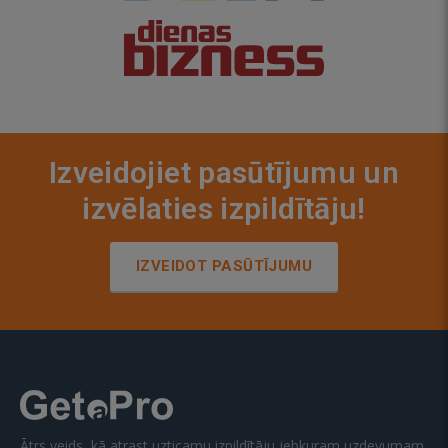
Izveidojiet pasūtījumu un
izvēlaties izpildītāju!
IZVEIDOT PASŪTĪJUMU
Ātrs veids, kā atrast uzticamu izpildītāju jebkuram uzdevumam.