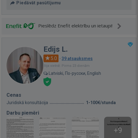
Piedāvāt pasūtījumu
Pieslēdz Enefit elektrību un ietaupi!
Edijs L.
5.0
·
39 atsauksmes
Bija vietnē: Pirms 23 dienām
Latviski, По-русски, English
Cenas
Juridiskā konsultācija
1-100€/stunda
Darbu piemēri
+9