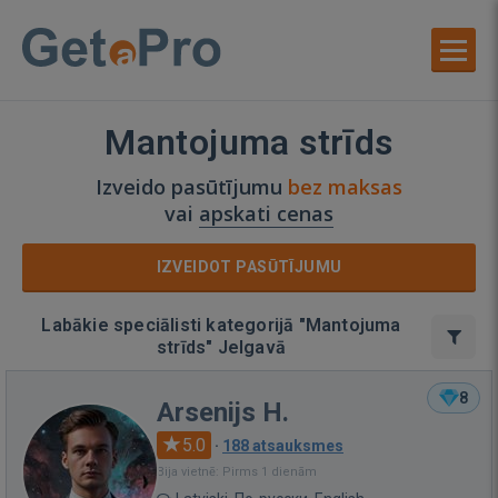
Mantojuma strīds
Izveido pasūtījumu
bez maksas
vai
apskati cenas
IZVEIDOT PASŪTĪJUMU
Labākie speciālisti kategorijā "Mantojuma
strīds" Jelgavā
8
Arsenijs H.
5.0
·
188 atsauksmes
Bija vietnē: Pirms 1 dienām