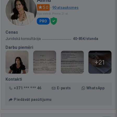
5.0
·
90 atsauksmes
Bija vietnē: Pirms 21 st.
PRO
Cenas
Juridiskā konsultācija
40-85€/stunda
Darbu piemēri
+21
Kontakti
+371 *** *** 46
E-pasts
WhatsApp
Piedāvāt pasūtījumu