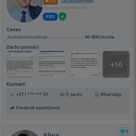
5.0
·
180 atsauksmes
Bija vietnē: Pirms 4 dienām
PRO
Cenas
Juridiskā konsultācija
40-80€/stunda
Darbu piemēri
+16
Kontakti
+371 *** *** 33
E-pasts
WhatsApp
Piedāvāt pasūtījumu
7
Alina