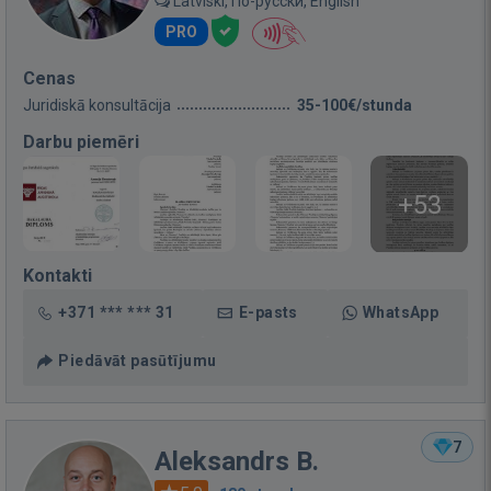
Latviski, По-русски, English
PRO
Cenas
Juridiskā konsultācija
35-100€/stunda
Darbu piemēri
+53
Kontakti
+371 *** *** 31
E-pasts
WhatsApp
Piedāvāt pasūtījumu
7
Aleksandrs B.