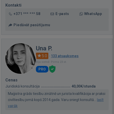
Kontakti
+371 *** *** 58
E-pasts
WhatsApp
Piedāvāt pasūtījumu
Una P.
5.0
·
133 atsauksmes
Bija vietnē: Pirms 23 st.
PRO
Cenas
Juridiskā konsultācija
40,00€/stunda
Maģistra grāds tiesību zinātnē un jurista kvalifikācija ar praksi
civiltiesību jomā kopš 2014.gada. Varu sniegt konsultā...
lasīt
vairāk