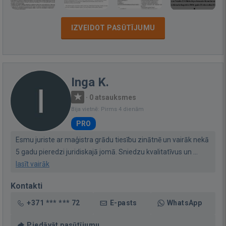
IZVEIDOT PASŪTĪJUMU
Inga K.
·
0 atsauksmes
Bija vietnē: Pirms 4 dienām
PRO
Esmu juriste ar maģistra grādu tiesību zinātnē un vairāk nekā
5 gadu pieredzi juridiskajā jomā. Sniedzu kvalitatīvus un ...
lasīt vairāk
Kontakti
+371 *** *** 72
E-pasts
WhatsApp
Piedāvāt pasūtījumu