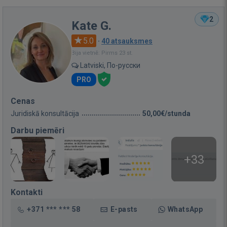
2
Kate G.
5.0
·
40 atsauksmes
Bija vietnē: Pirms 23 st.
Latviski, По-русски
PRO
Cenas
Juridiskā konsultācija
50,00€/stunda
Darbu piemēri
+33
Kontakti
+371 *** *** 58
E-pasts
WhatsApp