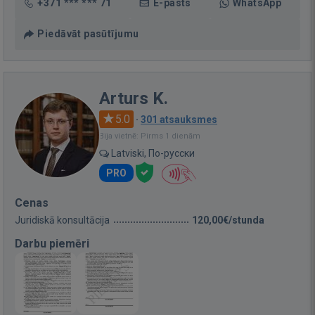
+371 *** *** 71
E-pasts
WhatsApp
Piedāvāt pasūtījumu
Arturs K.
5.0
·
301 atsauksmes
Bija vietnē: Pirms 1 dienām
Latviski, По-русски
PRO
Cenas
Juridiskā konsultācija
120,00€/stunda
Darbu piemēri