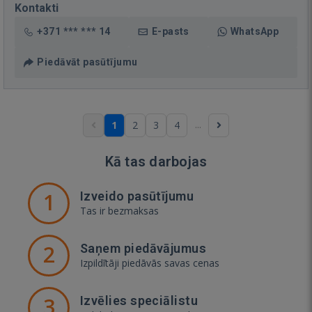
Kontakti
+371 *** *** 14
E-pasts
WhatsApp
Piedāvāt pasūtījumu
...
1
2
3
4
Kā tas darbojas
1
Izveido pasūtījumu
Tas ir bezmaksas
2
Saņem piedāvājumus
Izpildītāji piedāvās savas cenas
3
Izvēlies speciālistu