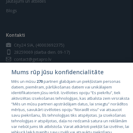
Jautājumi un atbildes
Blogs
Kontakti
City24 SIA, (40003692375)
28259069
(darba dien. 09-17)
contact@getapro.lv
Mums rūp jūsu konfidencialitāte
Mēs un mūsu
270
partneri glabājam un piekļūstam personas
datiem, piemēram, pārlūkošanas datiem vai unikālajiem
identifikatoriem jūsu ierīcē. Izvēloties opciju “Es piekrītu”, tiek
Valstis
aktivizētas izsekošanas tehnoloģijas, kas atbalsta zem virsraksta
Igaunija
“Mēs un mūsu partneri apstrādājam datus, lai sniegtu” norādītos
mērķus, savukārt izvēloties opciju “Noraidīt visu” vai atsaucot
Latvija
savu piekrišanu, šīs tehnoloģijas tiks atspējotas. Ja izsekošanas
tehnoloģijas ir atspējotas, daļa no redzamā satura un reklāmām
Lietuva
var nebūt jums tik atbilstoša. Varat atkārtoti piekļūt šai izvēlnei, lai
jebkurā laikā mainītu savu izvēli vai atsauktu piekrišanu,