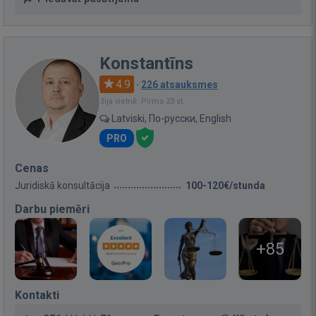
Konstantīns
4.9
·
226 atsauksmes
Bija vietnē: Pirms 23 st.
Latviski, По-русски, English
PRO
Cenas
Juridiskā konsultācija
100-120€/stunda
Darbu piemēri
+85
Kontakti