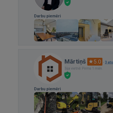
Darbu piemēri
Mārtiņš
5.0
·
3 at
Bija vietnē: Pirms 1 mēn.
Darbu piemēri