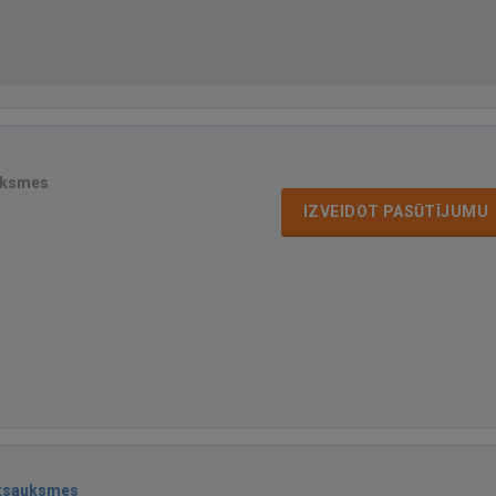
uksmes
IZVEIDOT PASŪTĪJUMU
atsauksmes