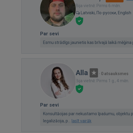
Bija vietnē: Pirms 6 mēn.
Latviski, По-русски, English
Par sevi
Esmu strādīgs jaunietis kas brīvajā laikā mēģina 
Alla
·
0 atsauksmes
Bija vietnē: Pirms 1 g., 4 mēn.
Par sevi
Konsultācijas par nekustamo īpašumu, objektu p
legalizācija, p...
lasīt vairāk