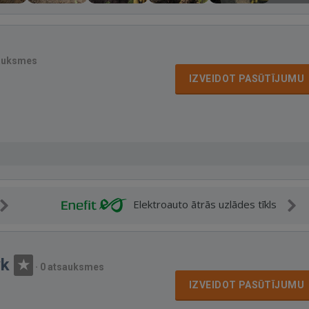
auksmes
IZVEIDOT PASŪTĪJUMU
Elektroauto ātrās uzlādes tīkls
yk
·
0 atsauksmes
IZVEIDOT PASŪTĪJUMU