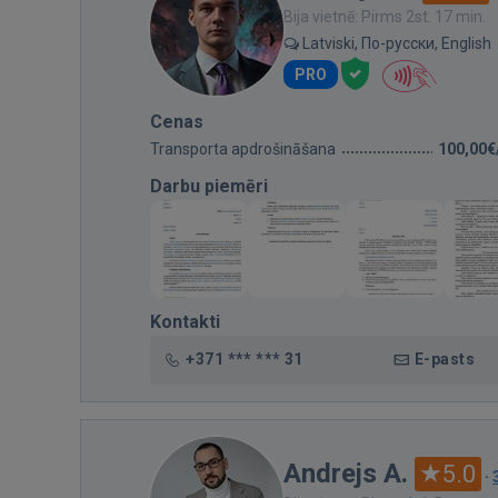
Bija vietnē: Pirms 2st. 17 min.
Latviski, По-русски, English
PRO
Cenas
Transporta apdrošināšana
100,00€
Darbu piemēri
Kontakti
+371 *** *** 31
E-pasts
Andrejs A.
5.0
·