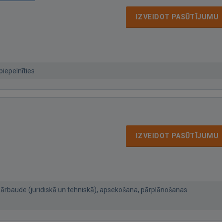
IZVEIDOT PASŪTĪJUMU
piepelnīties
IZVEIDOT PASŪTĪJUMU
ārbaude (juridiskā un tehniskā), apsekošana, pārplānošanas