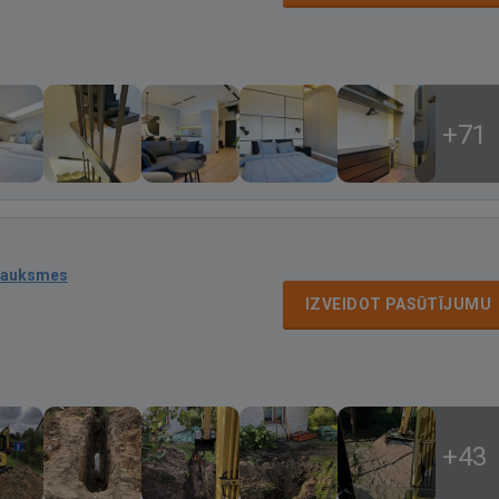
+71
sauksmes
IZVEIDOT PASŪTĪJUMU
+43