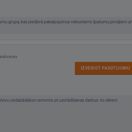
umu grupa, kas piedāvā pakalpojumus nekustamo īpašumu pircējiem u
sauksmes
IZVEIDOT PASŪTĪJUMU
 Veicu visdažādākos remonta un uzstādīšanas darbus: no sīkiem