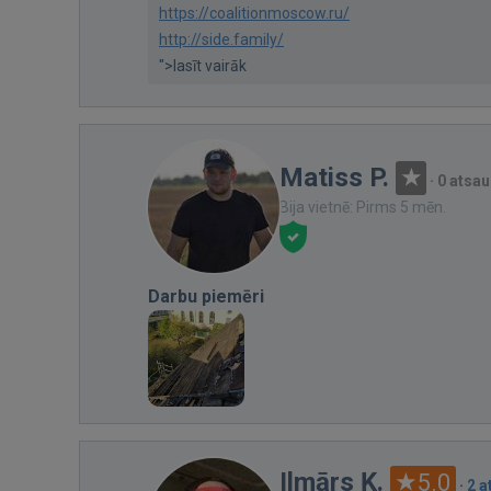
https://coalitionmoscow.ru/
http://side.family/
">lasīt vairāk
Matiss P.
·
0 atsa
Bija vietnē: Pirms 5 mēn.
Darbu piemēri
Ilmārs Ķ.
5.0
·
2 