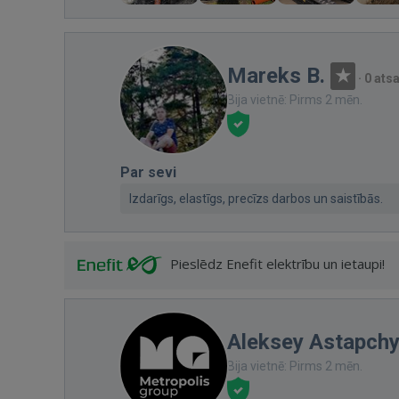
Mareks B.
·
0 ats
Bija vietnē: Pirms 2 mēn.
Par sevi
Izdarīgs, elastīgs, precīzs darbos un saistībās.
Pieslēdz Enefit elektrību un ietaupi!
Aleksey Astapch
Bija vietnē: Pirms 2 mēn.