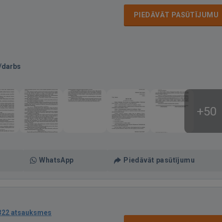
PIEDĀVĀT PASŪTĪJUMU
/darbs
+50
WhatsApp
Piedāvāt pasūtījumu
322 atsauksmes