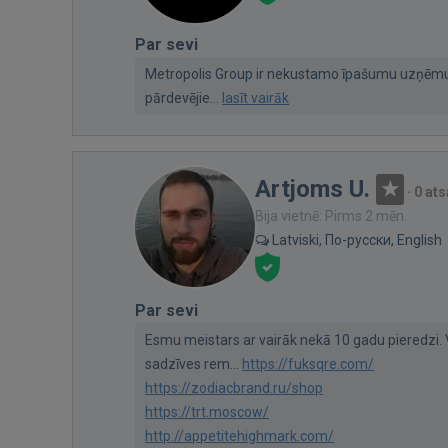
Par sevi
Metropolis Group ir nekustamo īpašumu uzņēm
pārdevējie...
lasīt vairāk
Artjoms U.
·
0 at
Bija vietnē: Pirms 2 mēn.
Latviski, По-русски, English
Par sevi
Esmu meistars ar vairāk nekā 10 gadu pieredzi.
sadzīves rem...
https://fuksqre.com/
https://zodiacbrand.ru/shop
https://trt.moscow/
http://appetitehighmark.com/