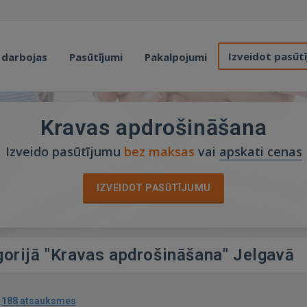
Izveidot pasūt
 darbojas
Pasūtījumi
Pakalpojumi
Kravas apdrošināšana
Izveido pasūtījumu
bez maksas
vai
apskati cenas
IZVEIDOT PASŪTĪJUMU
gorijā "Kravas apdrošināšana" Jelgavā
·
188 atsauksmes