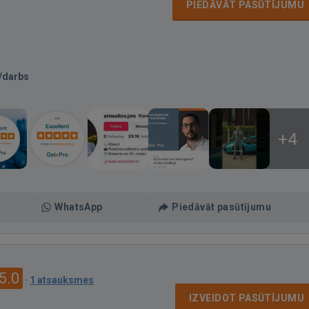
PIEDĀVĀT PASŪTĪJUMU
/darbs
+4
WhatsApp
Piedāvāt pasūtījumu
5.0
·
1 atsauksmes
IZVEIDOT PASŪTĪJUMU