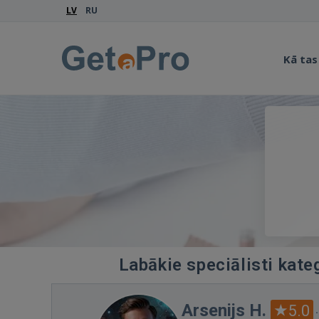
LV
RU
Kā tas
Labākie speciālisti kate
Arsenijs H.
5.0