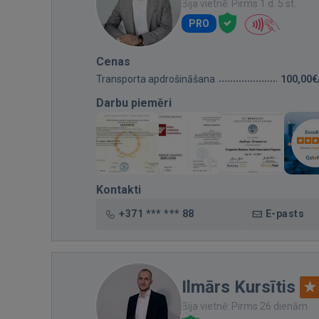
Bija vietnē: Pirms 1 d. 5 st.
PRO
Cenas
Transporta apdrošināšana
100,00€
Darbu piemēri
Kontakti
+371 *** *** 88
E-pasts
Ilmārs Kursītis
Bija vietnē: Pirms 26 dienām