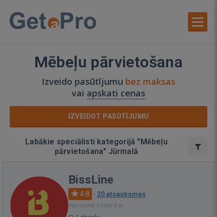
Mēbeļu pārvietošana
Izveido pasūtījumu
bez maksas
vai
apskati cenas
IZVEIDOT PASŪTĪJUMU
Labākie speciālisti kategorijā "Mēbeļu
pārvietošana" Jūrmalā
BissLine
4.8
·
20 atsauksmes
Bija vietnē: Pirms 5 st.