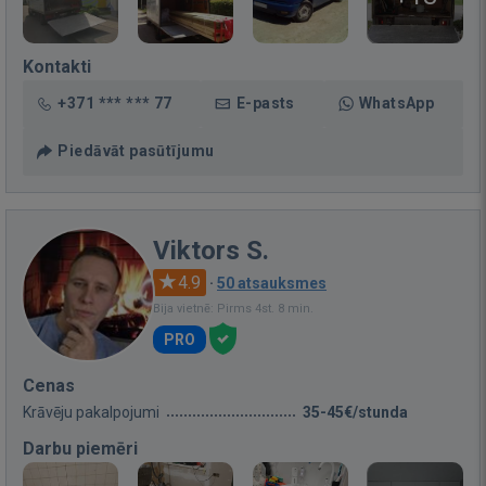
Kontakti
+371 *** *** 77
E-pasts
WhatsApp
Piedāvāt pasūtījumu
Viktors S.
4.9
·
50 atsauksmes
Bija vietnē: Pirms 4st. 8 min.
PRO
Cenas
Krāvēju pakalpojumi
35-45€/stunda
Darbu piemēri