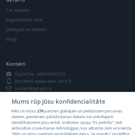
GetaPro
Par projektu
Atgriezeniskā saite
Jautājumi un atbildes
Blogs
Kontakti
City24 SIA, (40003692375)
28259069
(darba dien. 09-17)
contact@getapro.lv
Mums rūp jūsu konfidencialitāte
Mēs un mūsu
270
partneri glabājam un piekļūstam personas
datiem, piemēram, pārlūkošanas datiem vai unikālajiem
identifikatoriem jūsu ierīcē. Izvēloties opciju “Es piekrītu”, tiek
Valstis
aktivizētas izsekošanas tehnoloģijas, kas atbalsta zem virsraksta
Igaunija
“Mēs un mūsu partneri apstrādājam datus, lai sniegtu” norādītos