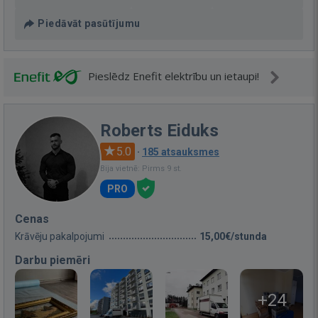
Piedāvāt pasūtījumu
Pieslēdz Enefit elektrību un ietaupi!
Roberts Eiduks
5.0
·
185 atsauksmes
Bija vietnē: Pirms 9 st.
PRO
Cenas
Krāvēju pakalpojumi
15,00€/stunda
Darbu piemēri
+24