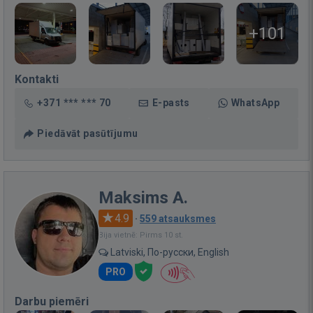
+101
Kontakti
+371 *** *** 70
E-pasts
WhatsApp
Piedāvāt pasūtījumu
Maksims A.
4.9
·
559 atsauksmes
Bija vietnē: Pirms 10 st.
Latviski, По-русски, English
PRO
Darbu piemēri