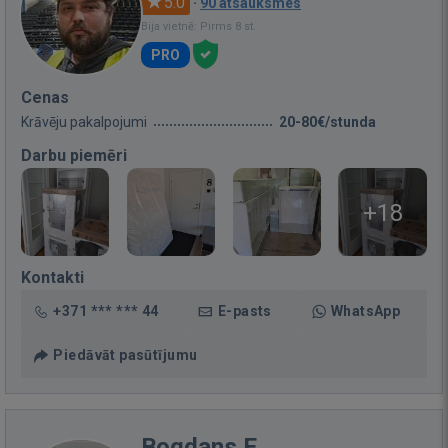
5.0
·
90 atsauksmes
Bija vietnē: Pirms 8 st.
PRO
Cenas
Krāvēju pakalpojumi
20-80€/stunda
Darbu piemēri
+18
Kontakti
+371 *** *** 44
E-pasts
WhatsApp
Piedāvāt pasūtījumu
Bogdans E.