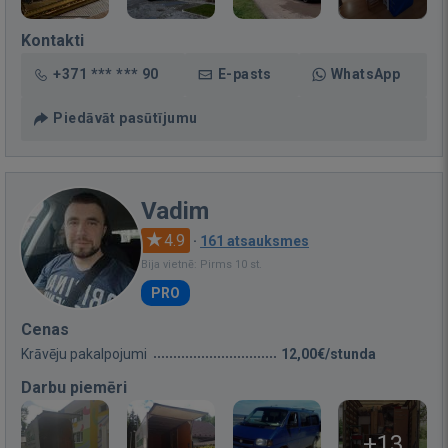
Kontakti
+371 *** *** 90
E-pasts
WhatsApp
Piedāvāt pasūtījumu
Vadim
4.9
·
161 atsauksmes
Bija vietnē: Pirms 10 st.
PRO
Cenas
Krāvēju pakalpojumi
12,00€/stunda
Darbu piemēri
+13