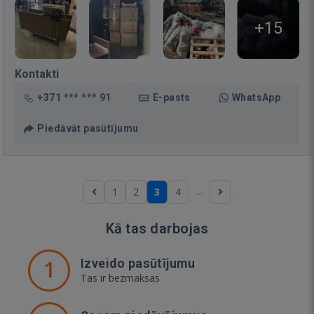
+15
Kontakti
+371 *** *** 91
E-pasts
WhatsApp
Piedāvāt pasūtījumu
...
1
2
3
4
Kā tas darbojas
1
Izveido pasūtījumu
Tas ir bezmaksas