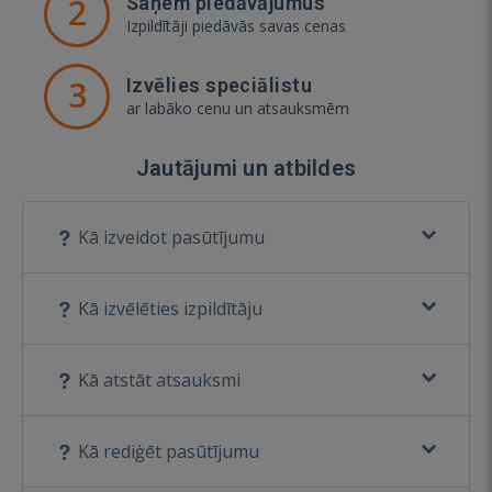
2
Saņem piedāvājumus
Izpildītāji piedāvās savas cenas
3
Izvēlies speciālistu
ar labāko cenu un atsauksmēm
Jautājumi un atbildes
Kā izveidot pasūtījumu
Kā izvēlēties izpildītāju
Kā atstāt atsauksmi
Kā rediģēt pasūtījumu