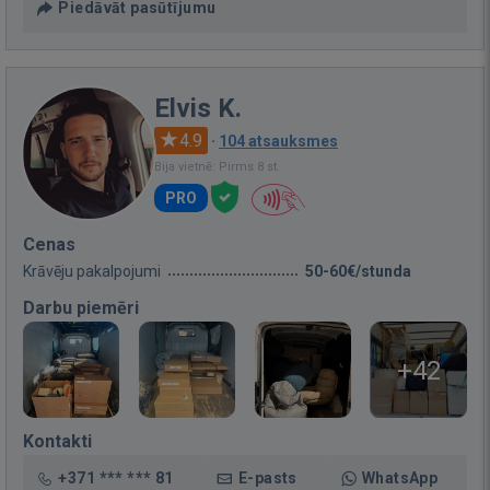
Piedāvāt pasūtījumu
Elvis K.
4.9
·
104 atsauksmes
Bija vietnē: Pirms 8 st.
PRO
Cenas
Krāvēju pakalpojumi
50-60€/stunda
Darbu piemēri
+42
Kontakti
+371 *** *** 81
E-pasts
WhatsApp