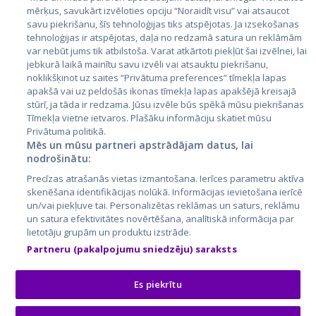
mērķus, savukārt izvēloties opciju “Noraidīt visu” vai atsaucot
Latvija
savu piekrišanu, šīs tehnoloģijas tiks atspējotas. Ja izsekošanas
tehnoloģijas ir atspējotas, daļa no redzamā satura un reklāmām
Lietuva
var nebūt jums tik atbilstoša. Varat atkārtoti piekļūt šai izvēlnei, lai
jebkurā laikā mainītu savu izvēli vai atsauktu piekrišanu,
noklikšķinot uz saites “Privātuma preferences” tīmekļa lapas
apakšā vai uz peldošās ikonas tīmekļa lapas apakšējā kreisajā
stūrī, ja tāda ir redzama. Jūsu izvēle būs spēkā mūsu piekrišanas
Tīmekļa vietne ietvaros. Plašāku informāciju skatiet mūsu
Privātuma politikā.
Mēs un mūsu partneri apstrādājam datus, lai
nodrošinātu:
City24.lv
CVbankas.lt
Precīzas atrašanās vietas izmantošana. Ierīces parametru aktīva
City24.ee
Kainos.lt
skenēšana identifikācijas nolūkā. Informācijas ievietošana ierīcē
un/vai piekļuve tai. Personalizētas reklāmas un saturs, reklāmu
GetaPro.lv
Paslaugos.lt
un satura efektivitātes novērtēšana, analītiskā informācija par
GetaPro.ee
auto24.ee
lietotāju grupām un produktu izstrāde.
Skelbiu.lt
KV.ee
Partneru (pakalpojumu sniedzēju) saraksts
Autoplius.lt
Osta.ee
Aruodas.lt
KuldneBörs.ee
Es piekrītu