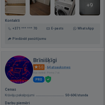
+9
Kontakti
+371 *** *** 70
E-pasts
WhatsApp
Piedāvāt pasūtījumu
Brīnišķīgi
5.0
·
64 atsauksmes
Bija vietnē: Pirms 7 st.
PRO
Cenas
Krāvēju pakalpojumi
50-60€/stunda
Darbu piemēri