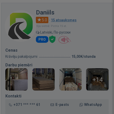
Daniils
5.0
·
15 atsauksmes
Bija vietnē: Pirms 15 st.
Latviski, По-русски
PRO
Cenas
Krāvēju pakalpojumi
15,00€/stunda
Darbu piemēri
+14
Kontakti
+371 *** *** 61
E-pasts
WhatsApp