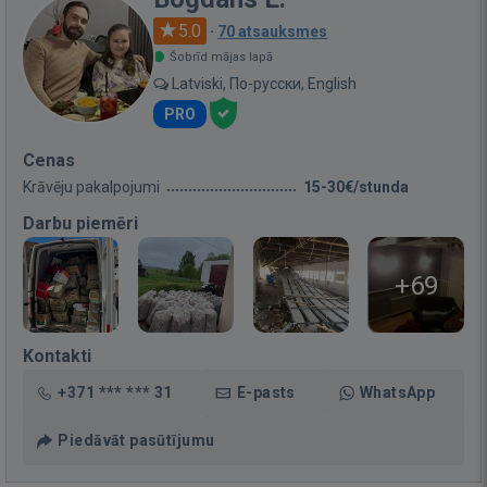
5.0
·
70 atsauksmes
Šobrīd mājas lapā
Latviski, По-русски, English
PRO
Cenas
Krāvēju pakalpojumi
15-30€/stunda
Darbu piemēri
+69
Kontakti
+371 *** *** 31
E-pasts
WhatsApp
Piedāvāt pasūtījumu