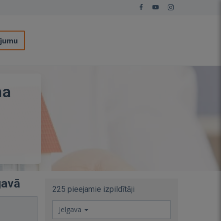
ījumu
na
gavā
225 pieejamie izpildītāji
Jelgava