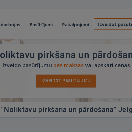
Izveidot pasūt
 darbojas
Pasūtījumi
Pakalpojumi
oliktavu pirkšana un pārdoša
Izveido pasūtījumu
bez maksas
vai
apskati cenas
IZVEIDOT PASŪTĪJUMU
ā "Noliktavu pirkšana un pārdošana" Jel