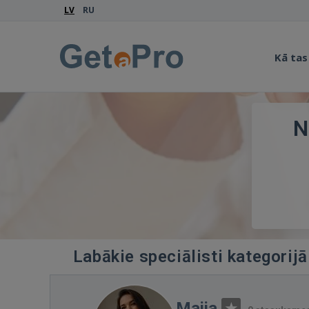
LV
RU
Kā tas
N
Labākie speciālisti kategorij
Maija