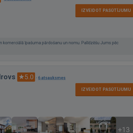
IZVEIDOT PASŪTĪJUMU
ā un komerciālā īpašuma pārdošanu un nomu. Palīdzēšu Jums pēc
drovs
5.0
·
6 atsauksmes
IZVEIDOT PASŪTĪJUMU
+13