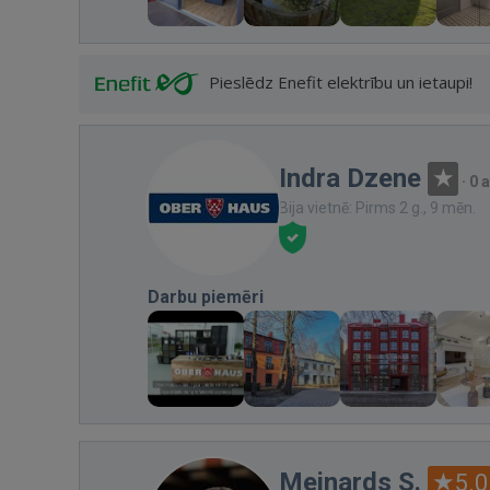
Pieslēdz Enefit elektrību un ietaupi!
Indra Dzene
·
0 
Bija vietnē: Pirms 2 g., 9 mēn.
Darbu piemēri
Meinards S.
5.0