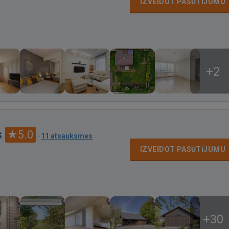
IZVEIDOT PASŪTĪJUMU
+2
s
5.0
·
11 atsauksmes
IZVEIDOT PASŪTĪJUMU
+30