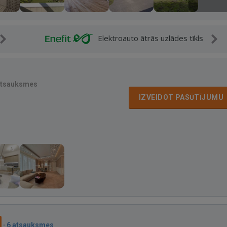
Elektroauto ātrās uzlādes tīkls
atsauksmes
IZVEIDOT PASŪTĪJUMU
·
6 atsauksmes