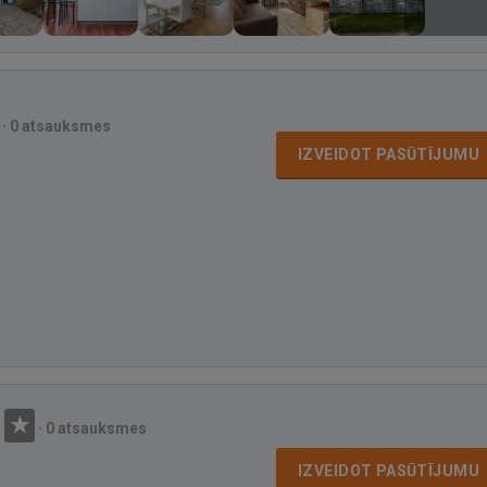
·
0 atsauksmes
IZVEIDOT PASŪTĪJUMU
·
0 atsauksmes
IZVEIDOT PASŪTĪJUMU