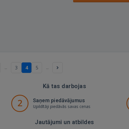
...
...
3
4
5
Kā tas darbojas
2
Saņem piedāvājumus
Izpildītāji piedāvās savas cenas
Jautājumi un atbildes