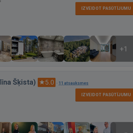
s
IZVEIDOT PASŪTĪJUMU
+1
īna Šķista)
5.0
·
11 atsauksmes
IZVEIDOT PASŪTĪJUMU