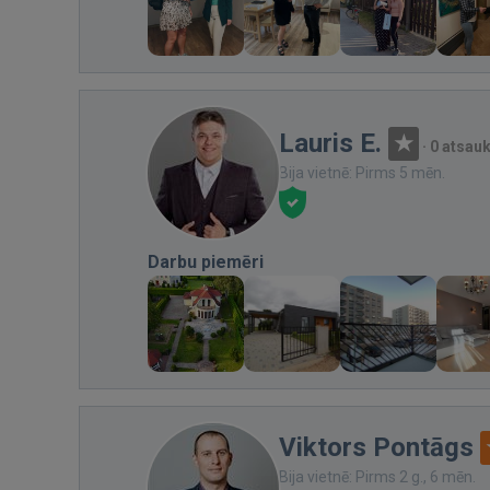
Lauris E.
·
0 atsau
Bija vietnē: Pirms 5 mēn.
Darbu piemēri
Viktors Pontāgs
Bija vietnē: Pirms 2 g., 6 mēn.