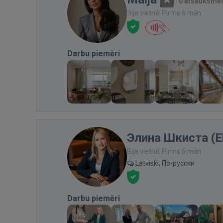
·
0 atsauksme
Bija vietnē: Pirms 6 mēn.
Darbu piemēri
Элина Шкиста (El
Bija vietnē: Pirms 6 mēn.
Latviski, По-русски
Darbu piemēri