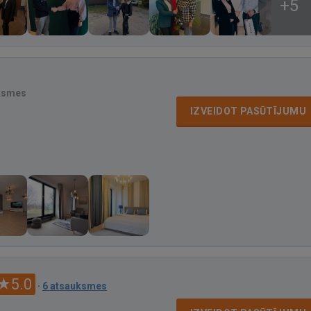
+5
ksmes
IZVEIDOT PASŪTĪJUMU
5.0
·
6 atsauksmes