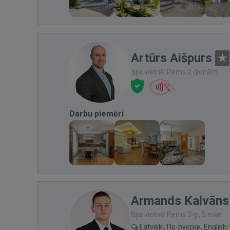
Artūrs Aišpurs
Bija vietnē: Pirms 2 dienām
Darbu piemēri
Armands Kalvāns
Bija vietnē: Pirms 2 g., 5 mēn.
Latviski, По-русски, English