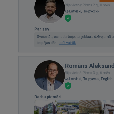
Bija vietnē: Pirms 2 g., 0 mēn.
Latviski, По-русски
Par sevi
Sveicināti, es nodarbojos ar jebkura dzīvojam
iespējas dār...
lasīt vairāk
Romāns Aleksan
Bija vietnē: Pirms 3 g., 6 mēn.
Latviski, По-русски, English
Darbu piemēri