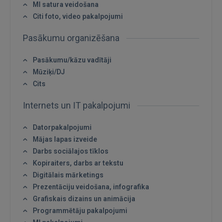
MI satura veidošana
 Sign in with Apple
Citi foto, video pakalpojumi
Pasākumu organizēšana
Vēl neesat reģistrējies?
Pasākumu/kāzu vadītāji
REĢISTRĀCIJA
Mūziķi/DJ
Cits
Internets un IT pakalpojumi
Datorpakalpojumi
Mājas lapas izveide
Darbs sociālajos tīklos
Kopiraiters, darbs ar tekstu
Digitālais mārketings
Prezentāciju veidošana, infografika
Grafiskais dizains un animācija
Programmētāju pakalpojumi