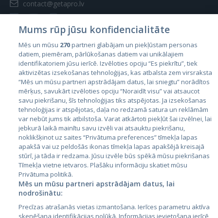
contact@getapro.lv
Mums rūp jūsu konfidencialitāte
Mēs un mūsu
270
partneri glabājam un piekļūstam personas
datiem, piemēram, pārlūkošanas datiem vai unikālajiem
Valstis
identifikatoriem jūsu ierīcē. Izvēloties opciju “Es piekrītu”, tiek
aktivizētas izsekošanas tehnoloģijas, kas atbalsta zem virsraksta
Igaunija
“Mēs un mūsu partneri apstrādājam datus, lai sniegtu” norādītos
Latvija
mērķus, savukārt izvēloties opciju “Noraidīt visu” vai atsaucot
savu piekrišanu, šīs tehnoloģijas tiks atspējotas. Ja izsekošanas
Lietuva
tehnoloģijas ir atspējotas, daļa no redzamā satura un reklāmām
var nebūt jums tik atbilstoša. Varat atkārtoti piekļūt šai izvēlnei, lai
jebkurā laikā mainītu savu izvēli vai atsauktu piekrišanu,
noklikšķinot uz saites “Privātuma preferences” tīmekļa lapas
apakšā vai uz peldošās ikonas tīmekļa lapas apakšējā kreisajā
stūrī, ja tāda ir redzama. Jūsu izvēle būs spēkā mūsu piekrišanas
Tīmekļa vietne ietvaros. Plašāku informāciju skatiet mūsu
Privātuma politikā.
Mēs un mūsu partneri apstrādājam datus, lai
nodrošinātu:
City24.lv
CVbankas.lt
Precīzas atrašanās vietas izmantošana. Ierīces parametru aktīva
City24.ee
Kainos.lt
skenēšana identifikācijas nolūkā. Informācijas ievietošana ierīcē