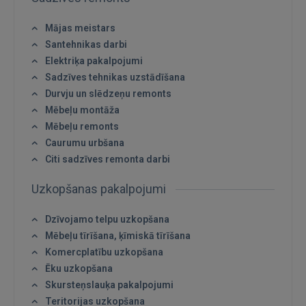
Mājas meistars
Santehnikas darbi
Elektriķa pakalpojumi
Sadzīves tehnikas uzstādīšana
Durvju un slēdzeņu remonts
Mēbeļu montāža
Mēbeļu remonts
Caurumu urbšana
Citi sadzīves remonta darbi
Uzkopšanas pakalpojumi
Dzīvojamo telpu uzkopšana
Mēbeļu tīrīšana, ķīmiskā tīrīšana
Komercplatību uzkopšana
Ēku uzkopšana
Skursteņslauķa pakalpojumi
Teritorijas uzkopšana