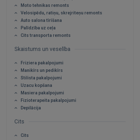
Moto tehnikas remonts
Velosipēdu, ratiņu, skrejriteņu remonts
Auto salona tīrīšana
Palīdzība uz ceļa
Cits transporta remonts
Skaistums un veselība
Friziera pakalpojumi
Manikīrs un pedikīrs
Stilista pakalpojumi
Uzacu kopšana
Masiera pakalpojumi
Fizioterapeita pakalpojumi
Depilācija
Cits
Cits