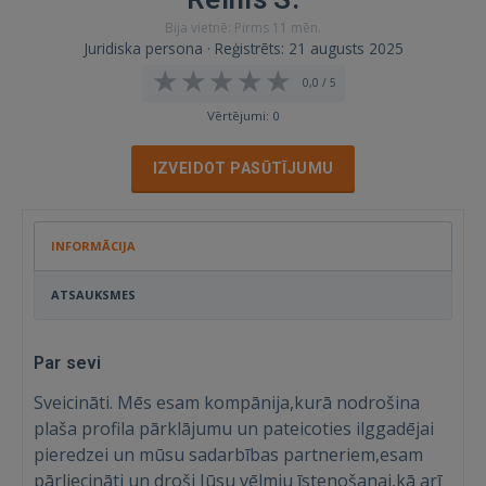
Bija vietnē: Pirms 11 mēn.
Juridiska persona · Reģistrēts: 21 augusts 2025
0,0 / 5
Vērtējumi: 0
IZVEIDOT PASŪTĪJUMU
INFORMĀCIJA
ATSAUKSMES
Par sevi
Sveicināti. Mēs esam kompānija,kurā nodrošina
plaša profila pārklājumu un pateicoties ilggadējai
pieredzei un mūsu sadarbības partneriem,esam
pārliecināti un droši Jūsu vēlmju īstenošanai,kā arī