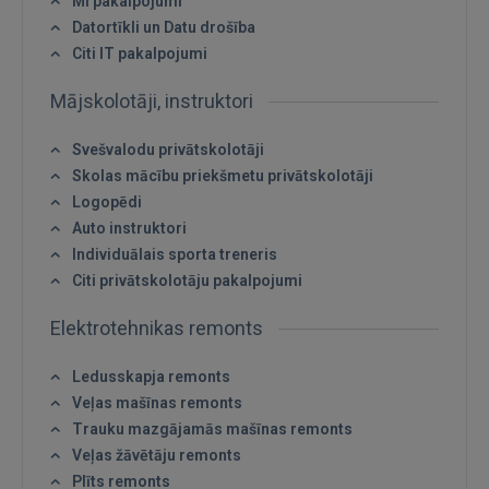
MI pakalpojumi
Datortīkli un Datu drošība
Citi IT pakalpojumi
Mājskolotāji, instruktori
Svešvalodu privātskolotāji
Skolas mācību priekšmetu privātskolotāji
Logopēdi
Auto instruktori
Individuālais sporta treneris
Citi privātskolotāju pakalpojumi
Elektrotehnikas remonts
Ledusskapja remonts
Veļas mašīnas remonts
Trauku mazgājamās mašīnas remonts
Veļas žāvētāju remonts
Plīts remonts