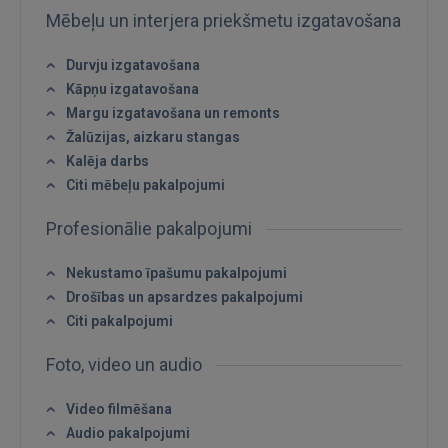
Mēbeļu un interjera priekšmetu izgatavošana
Durvju izgatavošana
Kāpņu izgatavošana
Ienākt
Margu izgatavošana un remonts
Žalūzijas, aizkaru stangas
Kalēja darbs
Citi mēbeļu pakalpojumi
Profesionālie pakalpojumi
IENĀKT
Nekustamo īpašumu pakalpojumi
Drošības un apsardzes pakalpojumi
Aizmirsāt paroli?
Atcerēties?
Citi pakalpojumi
FACEBOOK
Foto, video un audio
Video filmēšana
GOOGLE
Audio pakalpojumi