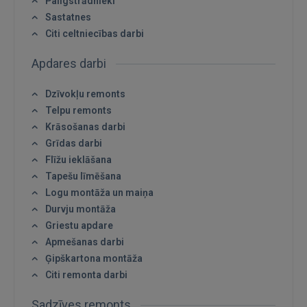
Palīgstrādnieki
Sastatnes
Citi celtniecības darbi
Apdares darbi
Dzīvokļu remonts
Telpu remonts
Krāsošanas darbi
Grīdas darbi
Flīžu ieklāšana
Tapešu līmēšana
Logu montāža un maiņa
Durvju montāža
Griestu apdare
Apmešanas darbi
Ģipškartona montāža
Citi remonta darbi
Sadzīves remonts